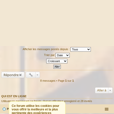
Afficher les messages postés depuis :
Trier par
Répondre
8 messages • Page
1
sur
1
Aller à
QUI EST EN LIGNE
Utilisateurs parcourant ce forum : Aucun utilisateur enregistré et 28 invités
Ce forum utilise les cookies pour
Portail
Forum
vous offrir la meilleure et la plus
pertinente des expériences