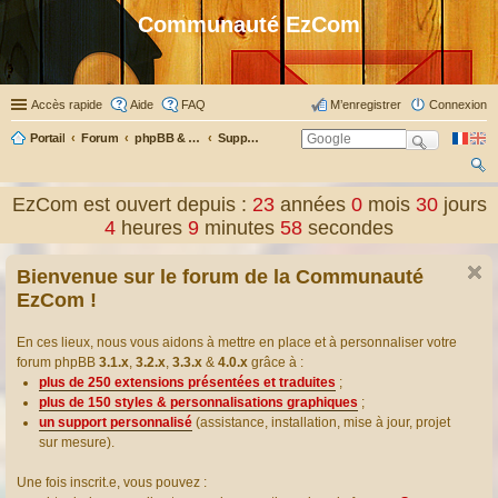
Communauté EzCom
Accès rapide
Aide
FAQ
M’enregistrer
Connexion
Portail
Forum
phpBB & Co
Support pour phpBB
ec
EzCom est ouvert depuis :
23
années
0
mois
30
jours
her
4
heures
9
minutes
59
secondes
ch
Bienvenue sur le forum de la Communauté
er
EzCom !
En ces lieux, nous vous aidons à mettre en place et à personnaliser votre
forum phpBB
3.1.x
,
3.2.x
,
3.3.x
&
4.0.x
grâce à :
plus de 250 extensions présentées et traduites
;
plus de 150 styles & personnalisations graphiques
;
un support personnalisé
(assistance, installation, mise à jour, projet
sur mesure).
Une fois inscrit.e, vous pouvez :