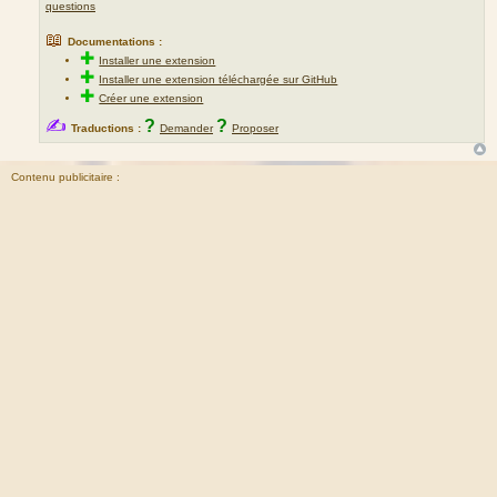
questions
📖
Documentations :
✚
Installer une extension
✚
Installer une extension téléchargée sur GitHub
✚
Créer une extension
✍
?
?
Traductions :
Demander
Proposer
Contenu publicitaire :