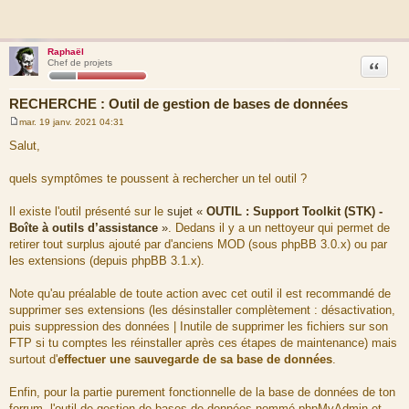
Raphaël
Citation
Chef de projets
RECHERCHE : Outil de gestion de bases de données
mar. 19 janv. 2021 04:31
M
e
Salut,
s
s
a
quels symptômes te poussent à rechercher un tel outil ?
g
e
Il existe l'outil présenté sur le
sujet «
OUTIL : Support Toolkit (STK) -
Boîte à outils d’assistance
»
. Dedans il y a un nettoyeur qui permet de
retirer tout surplus ajouté par d'anciens MOD (sous phpBB 3.0.x) ou par
les extensions (depuis phpBB 3.1.x).
Note qu'au préalable de toute action avec cet outil il est recommandé de
supprimer ses extensions (les désinstaller complètement : désactivation,
puis suppression des données | Inutile de supprimer les fichiers sur son
FTP si tu comptes les réinstaller après ces étapes de maintenance) mais
surtout d'
effectuer une sauvegarde de sa base de données
.
Enfin, pour la partie purement fonctionnelle de la base de données de ton
forrum, l'outil de gestion de bases de données nommé phpMyAdmin et