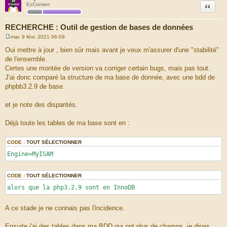
Citation
EzComien
RECHERCHE : Outil de gestion de bases de données
mar. 9 févr. 2021 06:09
M
e
Oui mettre à jour , bien sûr mais avant je veux m'assurer d'une "stabilité"
s
de l'ensemble.
s
a
Certes une montée de version va corriger certain bugs, mais pas tout.
g
J'ai donc comparé la structure de ma base de donnée, avec une bdd de
e
phpbb3.2.9 de base.
et je note des disparités.
Déjà toute les tables de ma base sont en :
CODE :
TOUT SÉLECTIONNER
Engine=MyISAM
CODE :
TOUT SÉLECTIONNER
alors que la php3.2.9 sont en InnoDB
A ce stade je ne connais pas l'incidence.
Ensuite j'ai des tables dans ma BDD qui ont plus de champs, je dirais