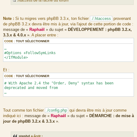
.htaccess de la racine du forum
</Files>
m
S
</IfVersion>
e
o
</IfModule>
s
u
<IfModule !mod_version.c>
Note :
Si tu migres vers phpBB 3.3.x, ton fichier
./.htaccess
provenant
s
r
<IfModule !mod_authz_core.c>
de phpBB 3.2.x devra être mis à jour, via l'ajout de cette portion de code :
<Files "config.php">
a
c
message de «
Raphaël
» du sujet «
DÉVELOPPEMENT : phpBB 3.2.x,
Order Allow,Deny
g
e
Deny from All
3.3.x & 4.0.x
»
. A placer entre :
e
d
</Files>
CODE :
TOUT SÉLECTIONNER
u
<Files "common.php">
…
m
Order Allow,Deny
#Options +FollowSymLinks
Deny from All
e
</IfModule>
</Files>
s
</IfModule>
s
<IfModule mod_authz_core.c>
Et :
a
<Files "config.php">
g
Require all denied
CODE :
TOUT SÉLECTIONNER
</Files>
e
# With Apache 2.4 the "Order, Deny" syntax has been
<Files "common.php">
deprecated and moved from
Require all denied
…
</Files>
</IfModule>
</IfModule>
Tout comme ton fichier
./config.php
qui devra être mis à jour comme
indiqué ici :
message de «
Raphaël
» du sujet «
DÉMARCHE : de mise à
jour de phpBB 3.2.x & 3.3.x
»
.
stephd
a écrit :