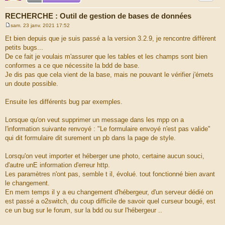
RECHERCHE : Outil de gestion de bases de données
sam. 23 janv. 2021 17:52
M
e
Et bien depuis que je suis passé a la version 3.2.9, je rencontre diffèrent
s
petits bugs...
s
a
De ce fait je voulais m'assurer que les tables et les champs sont bien
g
conformes a ce que nécessite la bdd de base.
e
Je dis pas que cela vient de la base, mais ne pouvant le vérifier j'émets
un doute possible.
Ensuite les différents bug par exemples.
Lorsque qu'on veut supprimer un message dans les mpp on a
l'information suivante renvoyé : "Le formulaire envoyé n'est pas valide"
qui dit formulaire dit surement un pb dans la page de style.
Lorsqu'on veut importer et héberger une photo, certaine aucun souci,
d'autre unE information d'erreur http.
Les paramètres n'ont pas, semble t il, évolué. tout fonctionné bien avant
le changement.
En mem temps il y a eu changement d'hébergeur, d'un serveur dédié on
est passé a o2switch, du coup difficile de savoir quel curseur bougé, est
ce un bug sur le forum, sur la bdd ou sur l'hébergeur ..