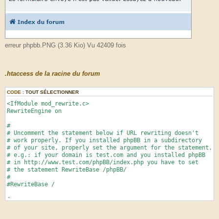
erreur phpbb.PNG (3.36 Kio) Vu 42409 fois
.htaccess de la racine du forum
CODE :
TOUT SÉLECTIONNER
<IfModule mod_rewrite.c>
RewriteEngine on
#
# Uncomment the statement below if URL rewriting doesn't
# work properly. If you installed phpBB in a subdirectory
# of your site, properly set the argument for the statement.
# e.g.: if your domain is test.com and you installed phpBB
# in http://www.test.com/phpBB/index.php you have to set
# the statement RewriteBase /phpBB/
#
#RewriteBase /
#
# Uncomment the statement below if you want to make use of
# HTTP authentication and it does not already work.