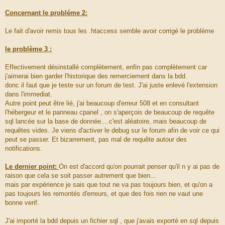
# This could be required if you are for example using PHP
via Apache CGI.
Concernant le probléme 2:
#
#RewriteRule .* - [E=HTTP_AUTHORIZATION:%
Le fait d'avoir remis tous les .htaccess semble avoir corrigé le problème
{HTTP:Authorization},L]
#
le problème 3 :
# The following 3 lines will rewrite URLs passed through the
front controller
Effectivement désinstallé complètement, enfin pas complètement car
# to not require app.php in the actual URL. In other words,
j'aimerai bien garder l'historique des remerciement dans la bdd.
a controller is
donc il faut que je teste sur un forum de test. J'ai juste enlevé l'extension
# by default accessed at /app.php/my/controller, but can
also be accessed at
dans l'immediat.
# /my/controller
Autre point peut être lié, j'ai beaucoup d'erreur 508 et en consultant
#
l'hébergeur et le panneau cpanel , on s'aperçois de beaucoup de requête
RewriteCond %{REQUEST_FILENAME} !-f
sql lancée sur la base de donnée....c'est aléatoire, mais beaucoup de
RewriteCond %{REQUEST_FILENAME} !-d
requêtes vides. Je viens d'activer le debug sur le forum afin de voir ce qui
RewriteRule ^(.*)$ app.php [QSA,L]
peut se passer. Et bizarrement, pas mal de requête autour des
#
notifications.
# If symbolic links are not already being followed,
# uncomment the line below.
Le dernier point:
On est d'accord qu'on pourrait penser qu'il n y ai pas de
#
raison que cela se soit passer autrement que bien...
http://anothersysadmin.wordpress.com/2008/06/10/mod_rewrite-
forbidden-403-with-apache-228/
mais par expérience je sais que tout ne va pas toujours bien, et qu'on a
#
pas toujours les remontés d'erreurs, et que des fois rien ne vaut une
#Options +FollowSymLinks
bonne verif.
</IfModule>
J'ai importé la bdd depuis un fichier sql , que j'avais exporté en sql depuis
# With Apache 2.4 the "Order, Deny" syntax has been