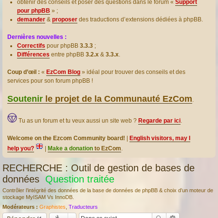
obtenir des conseils et poser des questions dans le forum «
Support
pour phpBB
» ;
demander
&
proposer
des traductions d’extensions dédiées à phpBB.
Dernières nouvelles :
Correctifs
pour phpBB
3.3.3
;
Différences
entre phpBB
3.2.x
&
3.3.x
.
Coup d’œil :
«
EzCom Blog
» idéal pour trouver des conseils et des
services pour son forum phpBB !
Soutenir
le projet de la Communauté EzCom
.
Tu as un forum et tu veux aussi un site web ?
Regarde par ici
.
Welcome on the Ezcom Community board!
|
English visitors, may I
help you?
|
Make a donation
to EzCom
.
RECHERCHE : Outil de gestion de bases de
données
Question traitée
Contrôler l’intégrité des données de la base de données de phpBB & choix d’un moteur de
stockage MyISAM Vs InnoDB.
Modérateurs :
Graphistes
,
Traducteurs