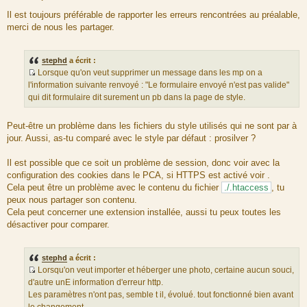
M
e
Il est toujours préférable de rapporter les erreurs rencontrées au préalable,
s
merci de nous les partager.
s
a
g
e
stephd
a écrit :
Lorsque qu'on veut supprimer un message dans les mp on a
S
l'information suivante renvoyé : "Le formulaire envoyé n'est pas valide"
o
qui dit formulaire dit surement un pb dans la page de style.
u
r
Peut-être un problème dans les fichiers du style utilisés qui ne sont par à
c
jour. Aussi, as-tu comparé avec le style par défaut : prosilver ?
e
d
Il est possible que ce soit un problème de session, donc voir avec la
u
configuration des cookies dans le PCA, si HTTPS est activé voir .
m
Cela peut être un problème avec le contenu du fichier
./.htaccess
, tu
e
peux nous partager son contenu.
s
Cela peut concerner une extension installée, aussi tu peux toutes les
s
désactiver pour comparer.
a
g
e
stephd
a écrit :
Lorsqu'on veut importer et héberger une photo, certaine aucun souci,
S
d'autre unE information d'erreur http.
o
Les paramètres n'ont pas, semble t il, évolué. tout fonctionné bien avant
u