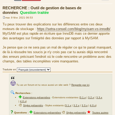
RECHERCHE : Outil de gestion de bases de
données
Question traitée
mar. 9 févr. 2021 06:53
M
e
Tu peux trouver des explications sur les différences entre ces deux
s
moteurs de stockage :
https://setra-conseil.com/blog/myisam-vs-innodb/
.
s
a
MyISAM est plus rapide en écriture que InnoDB mais ce dernier apporte
g
des avantages sur l'intégrité des données par rapport à MyISAM.
e
Je pense que ce ne sera pas un mal de réguler ce qui te parait manquant,
de là à résoudre tes soucis je n'y crois pas car tu aurais déjà rencontré
des erreurs précisant l'endroit où le code rencontre un problème avec des
champs, des tables incomplètes voire manquantes.
Traduire en
Tu as un forum et tu veux aussi un site web ?
Regarde par ici
.
🔍
Recherches :
✚
Extensions présentées
-
Extensions existantes (
3.1.x
|
3.2.x
|
3.3.x
|
4.0.x
)
🎨
Styles présentés
- Styles existants (
3.1.x
|
3.2.x
|
3.3.x
|
4.0.x
)
★
?
✚
🎨
Questions :
Extensions présentées
Styles présentés
Toutes autres