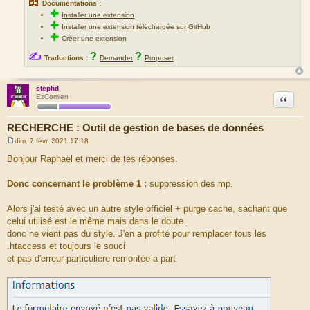
📖
Documentations :
✚
Installer une extension
✚
Installer une extension téléchargée sur GitHub
✚
Créer une extension
✍
?
?
Traductions :
Demander
Proposer
stephd
Citation
EzComien
RECHERCHE : Outil de gestion de bases de données
dim. 7 févr. 2021 17:18
M
e
Bonjour Raphaël et merci de tes réponses.
s
s
a
Donc concernant le problème 1 :
suppression des mp.
g
e
Alors j'ai testé avec un autre style officiel + purge cache, sachant que
celui utilisé est le même mais dans le doute.
donc ne vient pas du style. J'en a profité pour remplacer tous les
.htaccess et toujours le souci
et pas d'erreur particuliere remontée a part