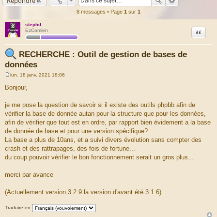
Répondre
8 messages • Page
1
sur
1
stephd
Citation
EzComien
RECHERCHE : Outil de gestion de bases de
données
lun. 18 janv. 2021 18:06
M
e
Bonjour,
s
s
a
je me pose la question de savoir si il existe des outils phpbb afin de
g
vérifier la base de donnée autan pour la structure que pour les données,
e
afin de vérifier que tout est en ordre, par rapport bien évidement a la base
de donnée de base et pour une version spécifique?
La base a plus de 10ans, et a suivi divers évolution sans compter des
crash et des rattrapages, des fois de fortune...
du coup pouvoir vérifier le bon fonctionnement serait un gros plus...
merci par avance
(Actuellement version 3.2.9 la version d'avant été 3.1.6)
Traduire en