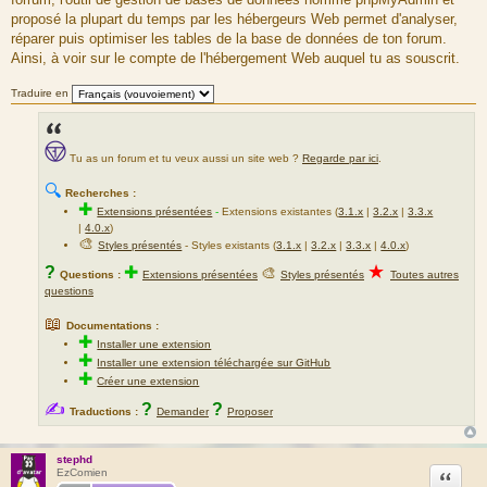
proposé la plupart du temps par les hébergeurs Web permet d'analyser,
réparer puis optimiser les tables de la base de données de ton forum.
Ainsi, à voir sur le compte de l'hébergement Web auquel tu as souscrit.
Traduire en
Tu as un forum et tu veux aussi un site web ?
Regarde par ici
.
🔍
Recherches :
✚
Extensions présentées
-
Extensions existantes (
3.1.x
|
3.2.x
|
3.3.x
|
4.0.x
)
🎨
Styles présentés
- Styles existants (
3.1.x
|
3.2.x
|
3.3.x
|
4.0.x
)
★
?
✚
🎨
Questions :
Extensions présentées
Styles présentés
Toutes autres
questions
📖
Documentations :
✚
Installer une extension
✚
Installer une extension téléchargée sur GitHub
✚
Créer une extension
✍
?
?
Traductions :
Demander
Proposer
stephd
Citation
EzComien