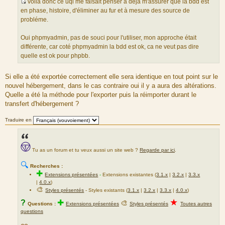
voila donc ce uqi me faisait penser a déjà m'assurer que la bdd est
a
S
en phase, histoire, d'éliminer au fur et à mesure des source de
g
o
probléme.
e
u
r
Oui phpmyadmin, pas de souci pour l'utiliser, mon approche était
c
différente, car coté phpmyadmin la bdd est ok, ca ne veut pas dire
e
quelle est ok pour phpbb.
d
u
Si elle a été exportée correctement elle sera identique en tout point sur le
m
nouvel hébergement, dans le cas contraire oui il y a aura des altérations.
e
Quelle a été la méthode pour l'exporter puis la réimporter durant le
s
transfert d'hébergement ?
s
a
Traduire en
g
e
Tu as un forum et tu veux aussi un site web ?
Regarde par ici
.
🔍
Recherches :
✚
Extensions présentées
-
Extensions existantes (
3.1.x
|
3.2.x
|
3.3.x
|
4.0.x
)
🎨
Styles présentés
- Styles existants (
3.1.x
|
3.2.x
|
3.3.x
|
4.0.x
)
★
?
✚
🎨
Questions :
Extensions présentées
Styles présentés
Toutes autres
questions