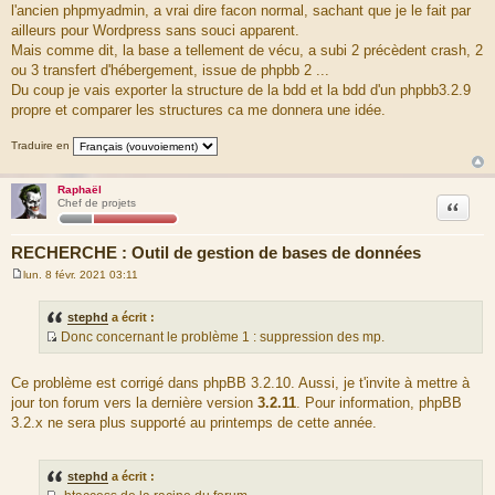
deprecated and moved from
l'ancien phpmyadmin, a vrai dire facon normal, sachant que je le fait par
# module mod_authz_host to a new module called
ailleurs pour Wordpress sans souci apparent.
mod_access_compat (which may be
Mais comme dit, la base a tellement de vécu, a subi 2 précèdent crash, 2
# disabled) and a new "Require" syntax has been introduced
ou 3 transfert d'hébergement, issue de phpbb 2 ...
to mod_authz_host.
Du coup je vais exporter la structure de la bdd et la bdd d'un phpbb3.2.9
# We could just conditionally provide both versions, but
unfortunately Apache
propre et comparer les structures ca me donnera une idée.
# does not explicitly tell us its version if the module
mod_version is not
Traduire en
# available. In this case, we check for the availability of
module
# mod_authz_core (which should be on 2.4 or higher only) as
Raphaël
Citation
Chef de projets
a best guess.
<IfModule mod_version.c>
<IfVersion < 2.4>
RECHERCHE : Outil de gestion de bases de données
<Files "config.php">
Order Allow,Deny
lun. 8 févr. 2021 03:11
M
Deny from All
e
</Files>
s
stephd
a écrit :
<Files "common.php">
s
Donc concernant le problème 1 : suppression des mp.
Order Allow,Deny
a
S
g
Deny from All
e
o
</Files>
Ce problème est corrigé dans phpBB 3.2.10. Aussi, je t'invite à mettre à
</IfVersion>
u
jour ton forum vers la dernière version
3.2.11
. Pour information, phpBB
<IfVersion >= 2.4>
r
<Files "config.php">
3.2.x ne sera plus supporté au printemps de cette année.
c
Require all denied
e
</Files>
d
<Files "common.php">
stephd
a écrit :
Require all denied
u