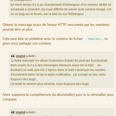
le changement.
r
En mem temps il y a eu changement d'hébergeur, d'un serveur dédié on
c
est passé a o2switch, du coup difficile de savoir quel curseur bougé, est
e
ce un bug sur le forum, sur la bdd ou sur l'hébergeur ..
d
u
Obtenir le message exact de l'erreur HTTP rencontrée par les membres
m
pourrait être un plus.
e
s
Cela peut être un problème avec le contenu du fichier
./.htaccess
, tu
s
peux nous partager son contenu.
a
g
e
stephd
a écrit :
Autre exemple on utilise l'extension thanks for post qui fonctionnait
S
bien avant, là il y a des messages d'erreurs issue de la bdd.... en
o
fouillant j'ai noté que les 2 lignes dans la bdd n'avait pas de numéro
u
d'incrément dans l'id de la table notification...j'ai corrigé en dur, mais
r
toujours des bugs..
c
j'ai testé la version plus récente, mais toujours des bugs.
e
d
Alors supprime-la complètement (la désinstaller) puis tu la réinstalles pour
u
comparer.
m
e
s
stephd
a écrit :
s