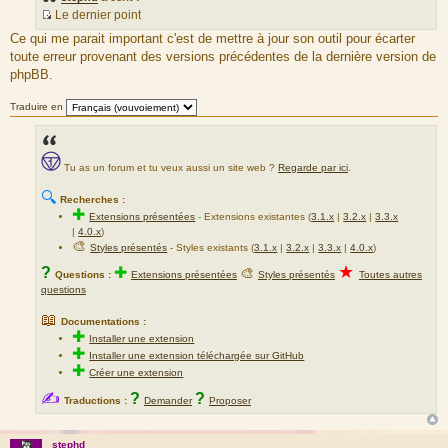
Le dernier point
S
Ce qui me parait important c'est de mettre à jour son outil pour écarter
o
toute erreur provenant des versions précédentes de la dernière version de
u
phpBB.
r
c
Traduire en
e
d
u
Tu as un forum et tu veux aussi un site web ?
Regarde par ici
.
m
e
🔍
Recherches :
s
✚
Extensions présentées
-
Extensions existantes (
3.1.x
|
3.2.x
|
3.3.x
s
|
4.0.x
)
a
🎨
Styles présentés
- Styles existants (
3.1.x
|
3.2.x
|
3.3.x
|
4.0.x
)
g
★
?
✚
🎨
Questions :
Extensions présentées
Styles présentés
Toutes autres
e
questions
📖
Documentations :
✚
Installer une extension
✚
Installer une extension téléchargée sur GitHub
✚
Créer une extension
✍
?
?
Traductions :
Demander
Proposer
stephd