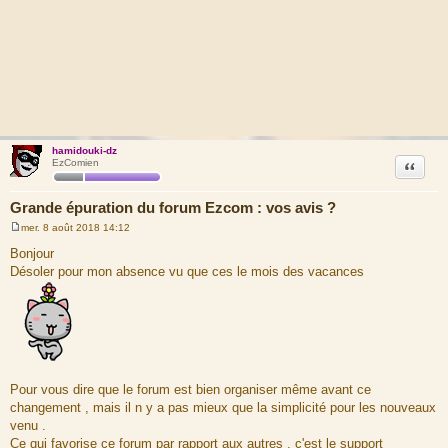
hamidouki-dz
Citation
EzComien
Grande épuration du forum Ezcom : vos avis ?
mer. 8 août 2018 14:12
M
e
Bonjour
s
Désoler pour mon absence vu que ces le mois des vacances
s
a
g
e
Pour vous dire que le forum est bien organiser même avant ce
changement , mais il n y a pas mieux que la simplicité pour les nouveaux
venu .
Ce qui favorise ce forum par rapport aux autres , c'est le support