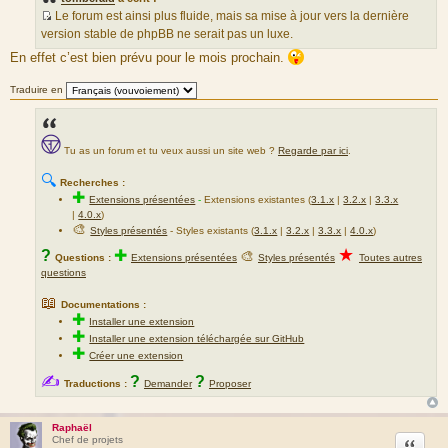
Le forum est ainsi plus fluide, mais sa mise à jour vers la dernière
S
version stable de phpBB ne serait pas un luxe.
o
En effet c’est bien prévu pour le mois prochain.
u
r
Traduire en
c
e
d
Tu as un forum et tu veux aussi un site web ?
Regarde par ici
.
u
m
🔍
Recherches :
e
✚
Extensions présentées
-
Extensions existantes (
3.1.x
|
3.2.x
|
3.3.x
s
|
4.0.x
)
s
🎨
Styles présentés
- Styles existants (
3.1.x
|
3.2.x
|
3.3.x
|
4.0.x
)
a
★
?
✚
🎨
Questions :
Extensions présentées
Styles présentés
Toutes autres
g
questions
e
📖
Documentations :
✚
Installer une extension
✚
Installer une extension téléchargée sur GitHub
✚
Créer une extension
✍
?
?
Traductions :
Demander
Proposer
Raphaël
Citation
Chef de projets