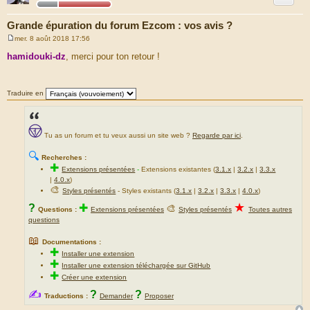
Grande épuration du forum Ezcom : vos avis ?
mer. 8 août 2018 17:56
M
e
hamidouki-dz
, merci pour ton retour !
s
s
a
g
Traduire en
e
Tu as un forum et tu veux aussi un site web ?
Regarde par ici
.
🔍
Recherches :
✚
Extensions présentées
-
Extensions existantes (
3.1.x
|
3.2.x
|
3.3.x
|
4.0.x
)
🎨
Styles présentés
- Styles existants (
3.1.x
|
3.2.x
|
3.3.x
|
4.0.x
)
★
?
✚
🎨
Questions :
Extensions présentées
Styles présentés
Toutes autres
questions
📖
Documentations :
✚
Installer une extension
✚
Installer une extension téléchargée sur GitHub
✚
Créer une extension
✍
?
?
Traductions :
Demander
Proposer