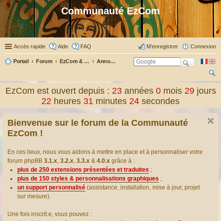
Communauté EzCom
Accès rapide
Aide
FAQ
M’enregistrer
Connexion
Portail
Forum
EzCom & ses membres
Annonces & informations
ec
EzCom est ouvert depuis :
23
années
0
mois
29
jours
her
22
heures
31
minutes
24
secondes
ch
Bienvenue sur le forum de la Communauté
er
EzCom !
En ces lieux, nous vous aidons à mettre en place et à personnaliser votre
forum phpBB
3.1.x
,
3.2.x
,
3.3.x
&
4.0.x
grâce à :
plus de 250 extensions présentées et traduites
;
plus de 150 styles & personnalisations graphiques
;
un support personnalisé
(assistance, installation, mise à jour, projet
sur mesure).
Une fois inscrit.e, vous pouvez :