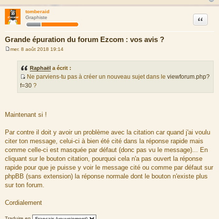
tomberaid
Citation
Graphiste
Grande épuration du forum Ezcom : vos avis ?
mer. 8 août 2018 19:14
M
e
s
Raphaël
a écrit :
s
Ne parviens-tu pas à créer un nouveau sujet dans le
viewforum.php?
a
S
g
f=30
?
e
o
u
r
Maintenant si !
c
e
Par contre il doit y avoir un problème avec la citation car quand j'ai voulu
d
citer ton message, celui-ci à bien été cité dans la réponse rapide mais
u
comme celle-ci est masquée par défaut (donc pas vu le message)... En
m
cliquant sur le bouton citation, pourquoi cela n'a pas ouvert la réponse
e
rapide pour que je puisse y voir le message cité ou comme par défaut sur
s
phpBB (sans extension) la réponse normale dont le bouton n'existe plus
s
sur ton forum.
a
g
Cordialement
e
Traduire en