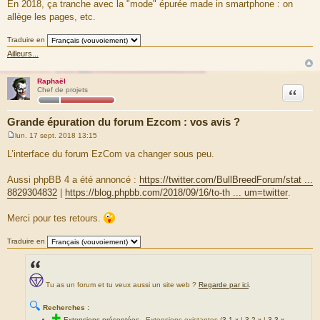
En 2018, ça tranche avec la "mode" épurée made in smartphone : on
allège les pages, etc.
Traduire en
Ailleurs...
Raphaël
Citation
Chef de projets
Grande épuration du forum Ezcom : vos avis ?
lun. 17 sept. 2018 13:15
M
e
L’interface du forum EzCom va changer sous peu.
s
s
a
Aussi phpBB 4 a été annoncé :
https://twitter.com/BullBreedForum/stat ...
g
8829304832
|
https://blog.phpbb.com/2018/09/16/to-th ... um=twitter
.
e
Merci pour tes retours.
Traduire en
Tu as un forum et tu veux aussi un site web ?
Regarde par ici
.
🔍
Recherches :
✚
Extensions présentées
-
Extensions existantes (
3.1.x
|
3.2.x
|
3.3.x