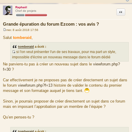
Raphaël
Citation
Chef de projets
Grande épuration du forum Ezcom : vos avis ?
mer. 8 août 2018 17:56
M
e
Salut
tomberaid
,
s
s
tomberaid
a écrit :
a
g
si l'on veut présenter l'un de ses travaux, pour ma part un style,
e
S
impossible d'écrire un nouveau message dans le forum dédié
o
Ne parviens-tu pas à créer un nouveau sujet dans le
viewforum.php?
u
f=30
?
r
c
Car effectivement je ne proposes pas de créer directement un sujet dans
e
le forum
viewforum.php?f=13
histoire de valider le contenu du premier
d
message et son formatage auquel je tiens tant.
u
m
Sinon, je pourrais proposer de créer directement un sujet dans ce forum
e
mais en imposant l’approbation par un membre de l’équipe ?
s
s
Qu’en penses-tu ?
a
g
e
tomberaid
a écrit :