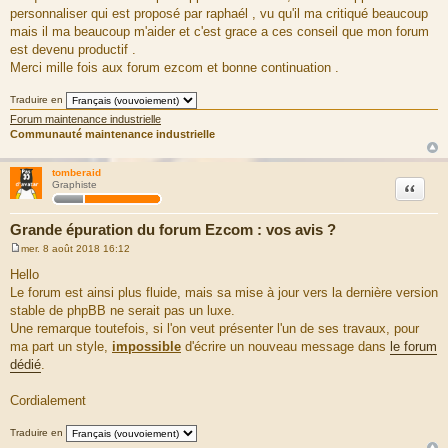
personnaliser qui est proposé par raphaél , vu qu'il ma critiqué beaucoup
mais il ma beaucoup m'aider et c'est grace a ces conseil que mon forum
est devenu productif .
Merci mille fois aux forum ezcom et bonne continuation .
Traduire en
Forum maintenance industrielle
Communauté maintenance industrielle
tomberaid
Citation
Graphiste
Grande épuration du forum Ezcom : vos avis ?
mer. 8 août 2018 16:12
M
e
Hello
s
Le forum est ainsi plus fluide, mais sa mise à jour vers la dernière version
s
a
stable de phpBB ne serait pas un luxe.
g
Une remarque toutefois, si l'on veut présenter l'un de ses travaux, pour
e
ma part un style,
impossible
d'écrire un nouveau message dans
le forum
dédié
.
Cordialement
Traduire en