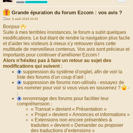
Grande épuration du forum Ezcom : vos avis ?
lun. 6 août 2018 22:43
M
e
Bonjour
s
Suite à mes terribles insistances, le forum a subit quelques
s
a
modifications. Le but étant de rendre la navigation plus facile
g
et d'aider les visiteurs à mieux s'y retrouver dans cette
e
multitude de merveilleux contenus. Vos avis sont précieux et
importants pour continuer d'améliorer Ezcom !
Alors n'hésitez pas à faire un retour au sujet des
modifications qui suivent :
suppression du système d'onglet, afin de voir la
liste des forums d'un coup d’œil ;
suppression de forums non-utilisés - essayez de
les nommer pour voir si vous vous en souvenez ?
-
;
renommage des forums pour faciliter leur
compréhension ;
« Transat » devient « Présentation »
« Projet » devient « Annonces et informations »
« Extensions non encore présentées &
traduites » devient « Demander ou proposer
des traductions d’extensions »