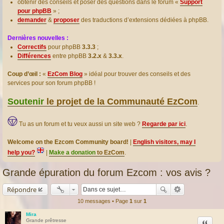
obtenir des conseils et poser des questions dans le forum «
Support
pour phpBB
» ;
demander
&
proposer
des traductions d’extensions dédiées à phpBB.
Dernières nouvelles :
Correctifs
pour phpBB
3.3.3
;
Différences
entre phpBB
3.2.x
&
3.3.x
.
Coup d’œil :
«
EzCom Blog
» idéal pour trouver des conseils et des
services pour son forum phpBB !
Soutenir
le projet de la Communauté EzCom
.
Tu as un forum et tu veux aussi un site web ?
Regarde par ici
.
Welcome on the Ezcom Community board!
|
English visitors, may I
help you?
|
Make a donation
to EzCom
.
Grande épuration du forum Ezcom : vos avis ?
Répondre
10 messages • Page
1
sur
1
Mira
Citation
Grande prêtresse