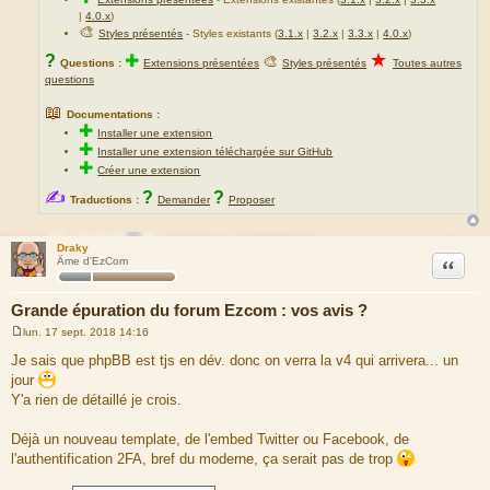
|
4.0.x
)
🎨
Styles présentés
- Styles existants (
3.1.x
|
3.2.x
|
3.3.x
|
4.0.x
)
★
?
✚
🎨
Questions :
Extensions présentées
Styles présentés
Toutes autres
questions
📖
Documentations :
✚
Installer une extension
✚
Installer une extension téléchargée sur GitHub
✚
Créer une extension
✍
?
?
Traductions :
Demander
Proposer
Draky
Citation
Âme d'EzCom
Grande épuration du forum Ezcom : vos avis ?
lun. 17 sept. 2018 14:16
M
e
Je sais que phpBB est tjs en dév. donc on verra la v4 qui arrivera... un
s
jour
s
a
Y'a rien de détaillé je crois.
g
e
Déjà un nouveau template, de l'embed Twitter ou Facebook, de
l'authentification 2FA, bref du moderne, ça serait pas de trop