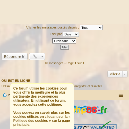
Afficher les messages postés depuis :
Trier par
Répondre
10 messages • Page
1
sur
1
Aller à
QUI EST EN LIGNE
Utilisateurs parcourant ce forum : Aucun utilisateur enregistré et 3 invités
Ce forum utilise les cookies pour
vous offrir la meilleure et la plus
Portail
Forum
pertinente des expériences
utilisateur. En utilisant ce forum,
vous acceptez cette politique.
Vous pouvez en savoir plus sur les
cookies utilisés en cliquant sur la «
Politique des cookies » sur la page
principale.