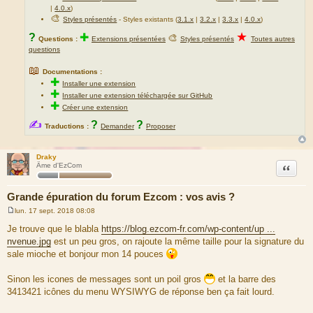
|
4.0.x
)
🎨
Styles présentés
- Styles existants (
3.1.x
|
3.2.x
|
3.3.x
|
4.0.x
)
★
?
✚
🎨
Questions :
Extensions présentées
Styles présentés
Toutes autres
questions
📖
Documentations :
✚
Installer une extension
✚
Installer une extension téléchargée sur GitHub
✚
Créer une extension
✍
?
?
Traductions :
Demander
Proposer
Draky
Citation
Âme d'EzCom
Grande épuration du forum Ezcom : vos avis ?
lun. 17 sept. 2018 08:08
M
e
Je trouve que le blabla
https://blog.ezcom-fr.com/wp-content/up ...
s
nvenue.jpg
est un peu gros, on rajoute la même taille pour la signature du
s
a
sale mioche et bonjour mon 14 pouces
g
e
Sinon les icones de messages sont un poil gros
et la barre des
3413421 icônes du menu WYSIWYG de réponse ben ça fait lourd.