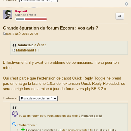
Raphaël
Citation
Chef de projets
Grande épuration du forum Ezcom : vos avis ?
mer. 8 août 2018 21:00
M
e
s
tomberaid
a écrit :
s
Maintenant si !
a
S
g
e
o
Effectivement, il y avait un problème de permissions, merci pour ton
u
retour.
r
c
Oui c’est parce que l’extension de cabot Quick Reply Toggle ne prend
e
pas en charge la branche 1.0.x de l’extension Quick Reply Reloaded, ce
d
sera corrigé lors de la mise à jour du forum vers phpBB 3.2.x.
u
m
Traduire en
e
s
s
Tu as un forum et tu veux aussi un site web ?
Regarde par ici
.
a
g
🔍
Recherches :
e
✚
Extensions présentées
-
Extensions existantes (
3.1.x
|
3.2.x
|
3.3.x