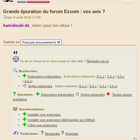
Grande épuration du forum Ezcom : vos avis ?
mer. 8 août 2018 17:56
M
e
hamidouki-dz
, merci pour ton retour !
s
s
a
g
Traduire en
e
Tu as un forum et tu veux aussi un site web ?
Regarde par ici
.
🔍
Recherches :
✚
Extensions présentées
-
Extensions existantes (
3.1.x
|
3.2.x
|
3.3.x
|
4.0.x
)
🎨
Styles présentés
- Styles existants (
3.1.x
|
3.2.x
|
3.3.x
|
4.0.x
)
★
?
✚
🎨
Questions :
Extensions présentées
Styles présentés
Toutes autres
questions
📖
Documentations :
✚
Installer une extension
✚
Installer une extension téléchargée sur GitHub
✚
Créer une extension
✍
?
?
Traductions :
Demander
Proposer