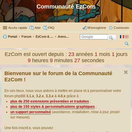
Communauté EzCom
Accès rapide
Aide
FAQ
M’enregistrer
Connexion
Portail
Forum
EzCom & ses membres
Annonces & informations
ec
EzCom est ouvert depuis :
23
années
1
mois
1
jours
her
9
heures
9
minutes
27
secondes
ch
Bienvenue sur le forum de la Communauté
er
EzCom !
En ces lieux, nous vous aidons à mettre en place et à personnaliser votre
forum phpBB
3.1.x
,
3.2.x
,
3.3.x
&
4.0.x
grâce à :
plus de 250 extensions présentées et traduites
;
plus de 150 styles & personnalisations graphiques
;
un support personnalisé
(assistance, installation, mise à jour, projet
sur mesure).
Une fois inscrit.e, vous pouvez :