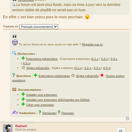
Le forum est ainsi plus fluide, mais sa mise à jour vers la dernière
S
version stable de phpBB ne serait pas un luxe.
o
En effet c’est bien prévu pour le mois prochain.
u
r
Traduire en
c
e
d
Tu as un forum et tu veux aussi un site web ?
Regarde par ici
.
u
m
🔍
Recherches :
e
✚
Extensions présentées
-
Extensions existantes (
3.1.x
|
3.2.x
|
3.3.x
s
|
4.0.x
)
s
🎨
Styles présentés
- Styles existants (
3.1.x
|
3.2.x
|
3.3.x
|
4.0.x
)
a
★
?
✚
🎨
Questions :
Extensions présentées
Styles présentés
Toutes autres
g
questions
e
📖
Documentations :
✚
Installer une extension
✚
Installer une extension téléchargée sur GitHub
✚
Créer une extension
✍
?
?
Traductions :
Demander
Proposer
Raphaël
Citation
Chef de projets