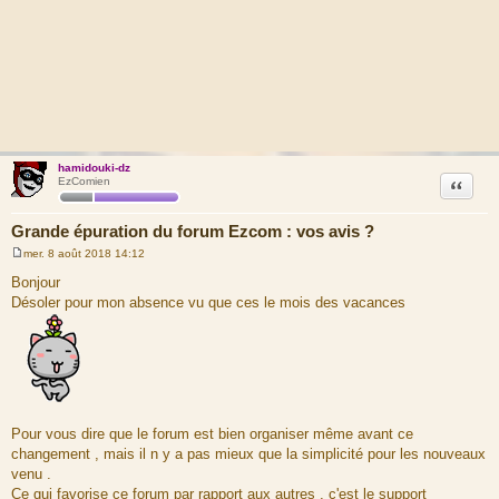
hamidouki-dz
Citation
EzComien
Grande épuration du forum Ezcom : vos avis ?
mer. 8 août 2018 14:12
M
e
Bonjour
s
Désoler pour mon absence vu que ces le mois des vacances
s
a
g
e
Pour vous dire que le forum est bien organiser même avant ce
changement , mais il n y a pas mieux que la simplicité pour les nouveaux
venu .
Ce qui favorise ce forum par rapport aux autres , c'est le support