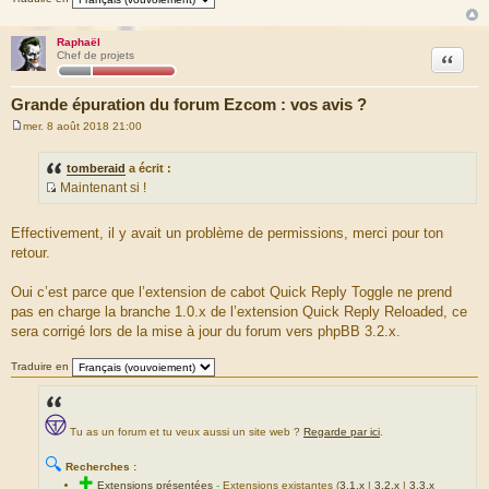
Raphaël
Citation
Chef de projets
Grande épuration du forum Ezcom : vos avis ?
mer. 8 août 2018 21:00
M
e
s
tomberaid
a écrit :
s
Maintenant si !
a
S
g
e
o
Effectivement, il y avait un problème de permissions, merci pour ton
u
retour.
r
c
Oui c’est parce que l’extension de cabot Quick Reply Toggle ne prend
e
pas en charge la branche 1.0.x de l’extension Quick Reply Reloaded, ce
d
sera corrigé lors de la mise à jour du forum vers phpBB 3.2.x.
u
m
Traduire en
e
s
s
Tu as un forum et tu veux aussi un site web ?
Regarde par ici
.
a
g
🔍
Recherches :
e
✚
Extensions présentées
-
Extensions existantes (
3.1.x
|
3.2.x
|
3.3.x