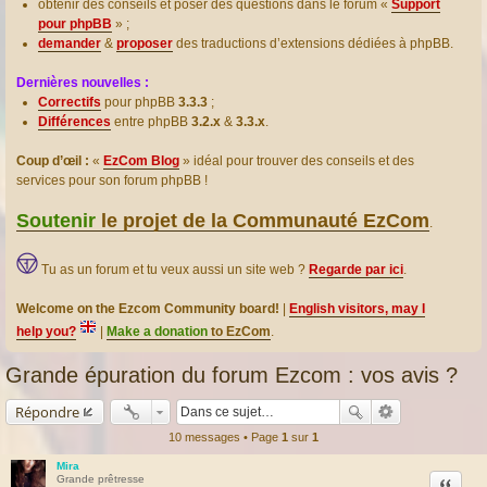
obtenir des conseils et poser des questions dans le forum «
Support
pour phpBB
» ;
demander
&
proposer
des traductions d’extensions dédiées à phpBB.
Dernières nouvelles :
Correctifs
pour phpBB
3.3.3
;
Différences
entre phpBB
3.2.x
&
3.3.x
.
Coup d’œil :
«
EzCom Blog
» idéal pour trouver des conseils et des
services pour son forum phpBB !
Soutenir
le projet de la Communauté EzCom
.
Tu as un forum et tu veux aussi un site web ?
Regarde par ici
.
Welcome on the Ezcom Community board!
|
English visitors, may I
help you?
|
Make a donation
to EzCom
.
Grande épuration du forum Ezcom : vos avis ?
Répondre
10 messages • Page
1
sur
1
Mira
Citation
Grande prêtresse