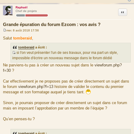
Raphaël
Citation
Chef de projets
Grande épuration du forum Ezcom : vos avis ?
mer. 8 août 2018 17:56
M
e
Salut
tomberaid
,
s
s
tomberaid
a écrit :
a
g
si l'on veut présenter l'un de ses travaux, pour ma part un style,
e
S
impossible d'écrire un nouveau message dans le forum dédié
o
Ne parviens-tu pas à créer un nouveau sujet dans le
viewforum.php?
u
f=30
?
r
c
Car effectivement je ne proposes pas de créer directement un sujet dans
e
le forum
viewforum.php?f=13
histoire de valider le contenu du premier
d
message et son formatage auquel je tiens tant.
u
m
Sinon, je pourrais proposer de créer directement un sujet dans ce forum
e
mais en imposant l’approbation par un membre de l’équipe ?
s
s
Qu’en penses-tu ?
a
g
e
tomberaid
a écrit :