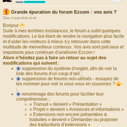
Grande épuration du forum Ezcom : vos avis ?
lun. 6 août 2018 22:43
M
e
Bonjour
s
Suite à mes terribles insistances, le forum a subit quelques
s
a
modifications. Le but étant de rendre la navigation plus facile
g
et d'aider les visiteurs à mieux s'y retrouver dans cette
e
multitude de merveilleux contenus. Vos avis sont précieux et
importants pour continuer d'améliorer Ezcom !
Alors n'hésitez pas à faire un retour au sujet des
modifications qui suivent :
suppression du système d'onglet, afin de voir la
liste des forums d'un coup d’œil ;
suppression de forums non-utilisés - essayez de
les nommer pour voir si vous vous en souvenez ?
-
;
renommage des forums pour faciliter leur
compréhension ;
« Transat » devient « Présentation »
« Projet » devient « Annonces et informations »
« Extensions non encore présentées &
traduites » devient « Demander ou proposer
des traductions d’extensions »