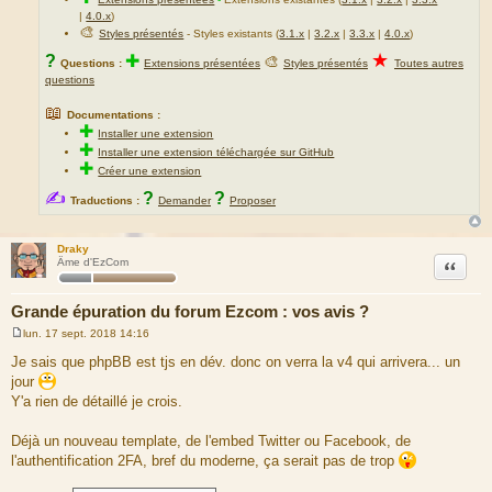
|
4.0.x
)
🎨
Styles présentés
- Styles existants (
3.1.x
|
3.2.x
|
3.3.x
|
4.0.x
)
★
?
✚
🎨
Questions :
Extensions présentées
Styles présentés
Toutes autres
questions
📖
Documentations :
✚
Installer une extension
✚
Installer une extension téléchargée sur GitHub
✚
Créer une extension
✍
?
?
Traductions :
Demander
Proposer
Draky
Citation
Âme d'EzCom
Grande épuration du forum Ezcom : vos avis ?
lun. 17 sept. 2018 14:16
M
e
Je sais que phpBB est tjs en dév. donc on verra la v4 qui arrivera... un
s
jour
s
a
Y'a rien de détaillé je crois.
g
e
Déjà un nouveau template, de l'embed Twitter ou Facebook, de
l'authentification 2FA, bref du moderne, ça serait pas de trop