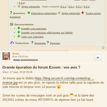
|
4.0.x
)
🎨
Styles présentés
- Styles existants (
3.1.x
|
3.2.x
|
3.3.x
|
4.0.x
)
★
?
✚
🎨
Questions :
Extensions présentées
Styles présentés
Toutes autres
questions
📖
Documentations :
✚
Installer une extension
✚
Installer une extension téléchargée sur GitHub
✚
Créer une extension
✍
?
?
Traductions :
Demander
Proposer
Draky
Citation
Âme d'EzCom
Grande épuration du forum Ezcom : vos avis ?
lun. 17 sept. 2018 08:08
M
e
Je trouve que le blabla
https://blog.ezcom-fr.com/wp-content/up ...
s
nvenue.jpg
est un peu gros, on rajoute la même taille pour la signature du
s
a
sale mioche et bonjour mon 14 pouces
g
e
Sinon les icones de messages sont un poil gros
et la barre des
3413421 icônes du menu WYSIWYG de réponse ben ça fait lourd.