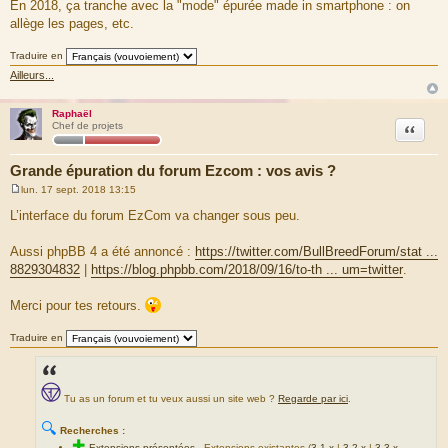
En 2018, ça tranche avec la "mode" épurée made in smartphone : on
allège les pages, etc.
Traduire en
Ailleurs...
Raphaël
Citation
Chef de projets
Grande épuration du forum Ezcom : vos avis ?
lun. 17 sept. 2018 13:15
M
e
L’interface du forum EzCom va changer sous peu.
s
s
a
Aussi phpBB 4 a été annoncé :
https://twitter.com/BullBreedForum/stat ...
g
8829304832
|
https://blog.phpbb.com/2018/09/16/to-th ... um=twitter
.
e
Merci pour tes retours.
Traduire en
Tu as un forum et tu veux aussi un site web ?
Regarde par ici
.
🔍
Recherches :
✚
Extensions présentées
-
Extensions existantes (
3.1.x
|
3.2.x
|
3.3.x