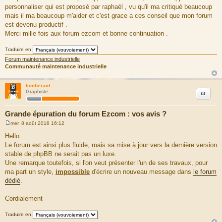
personnaliser qui est proposé par raphaél , vu qu'il ma critiqué beaucoup
mais il ma beaucoup m'aider et c'est grace a ces conseil que mon forum
est devenu productif .
Merci mille fois aux forum ezcom et bonne continuation .
Traduire en
Forum maintenance industrielle
Communauté maintenance industrielle
tomberaid
Citation
Graphiste
Grande épuration du forum Ezcom : vos avis ?
mer. 8 août 2018 16:12
M
e
Hello
s
Le forum est ainsi plus fluide, mais sa mise à jour vers la dernière version
s
a
stable de phpBB ne serait pas un luxe.
g
Une remarque toutefois, si l'on veut présenter l'un de ses travaux, pour
e
ma part un style,
impossible
d'écrire un nouveau message dans
le forum
dédié
.
Cordialement
Traduire en