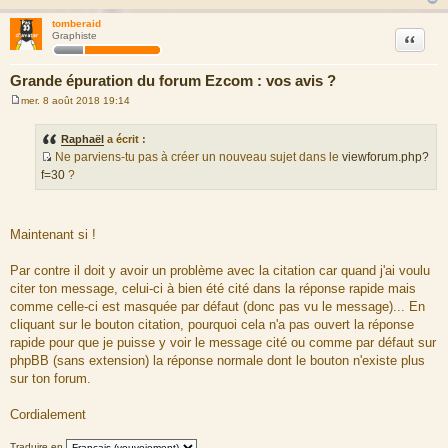
tomberaid
Citation
Graphiste
Grande épuration du forum Ezcom : vos avis ?
mer. 8 août 2018 19:14
M
e
s
Raphaël
a écrit :
s
Ne parviens-tu pas à créer un nouveau sujet dans le
viewforum.php?
a
S
g
f=30
?
e
o
u
r
Maintenant si !
c
e
Par contre il doit y avoir un problème avec la citation car quand j'ai voulu
d
citer ton message, celui-ci à bien été cité dans la réponse rapide mais
u
comme celle-ci est masquée par défaut (donc pas vu le message)... En
m
cliquant sur le bouton citation, pourquoi cela n'a pas ouvert la réponse
e
rapide pour que je puisse y voir le message cité ou comme par défaut sur
s
phpBB (sans extension) la réponse normale dont le bouton n'existe plus
s
sur ton forum.
a
g
Cordialement
e
Traduire en