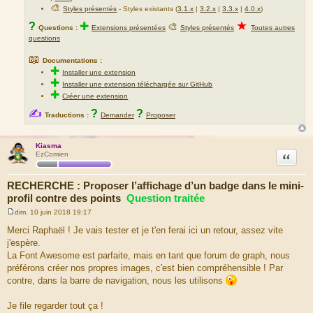
🎨
Styles présentés
- Styles existants (
3.1.x
|
3.2.x
|
3.3.x
|
4.0.x
)
★
?
✚
🎨
Questions :
Extensions présentées
Styles présentés
Toutes autres
questions
📖
Documentations :
✚
Installer une extension
✚
Installer une extension téléchargée sur GitHub
✚
Créer une extension
✍
?
?
Traductions :
Demander
Proposer
Kiasma
Citation
EzComien
RECHERCHE : Proposer l’affichage d’un badge dans le mini-
profil contre des points
Question traitée
dim. 10 juin 2018 19:17
M
e
Merci Raphaël ! Je vais tester et je t'en ferai ici un retour, assez vite
s
j'espère.
s
a
La Font Awesome est parfaite, mais en tant que forum de graph, nous
g
préférons créer nos propres images, c'est bien compréhensible ! Par
e
contre, dans la barre de navigation, nous les utilisons
Je file regarder tout ça !