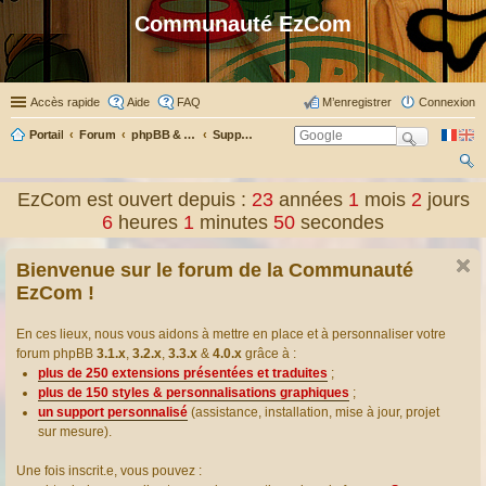
Communauté EzCom
Accès rapide
Aide
FAQ
M’enregistrer
Connexion
Portail
Forum
phpBB & Co
Support pour phpBB
ec
EzCom est ouvert depuis :
23
années
1
mois
2
jours
her
6
heures
1
minutes
51
secondes
ch
Bienvenue sur le forum de la Communauté
er
EzCom !
En ces lieux, nous vous aidons à mettre en place et à personnaliser votre
forum phpBB
3.1.x
,
3.2.x
,
3.3.x
&
4.0.x
grâce à :
plus de 250 extensions présentées et traduites
;
plus de 150 styles & personnalisations graphiques
;
un support personnalisé
(assistance, installation, mise à jour, projet
sur mesure).
Une fois inscrit.e, vous pouvez :