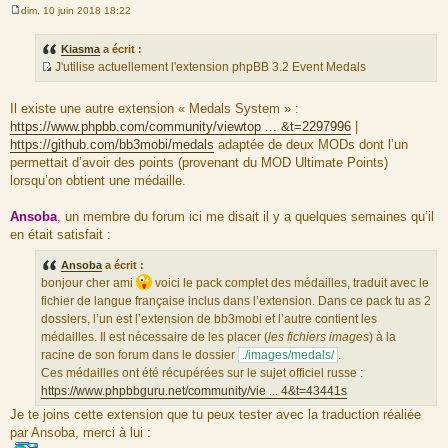
dim. 10 juin 2018 18:22
M
e
s
Kiasma
a écrit :
s
J'utilise actuellement l'extension phpBB 3.2 Event Medals
a
S
g
e
o
Il existe une autre extension « Medals System » :
u
https://www.phpbb.com/community/viewtop ... &t=2297996
|
r
https://github.com/bb3mobi/medals
adaptée de deux MODs dont l’un
c
permettait d’avoir des points (provenant du MOD Ultimate Points)
e
lorsqu’on obtient une médaille.
d
u
Ansoba
, un membre du forum ici me disait il y a quelques semaines qu’il
m
en était satisfait :
e
s
Ansoba
a écrit :
s
bonjour cher ami
voici le pack complet des médailles, traduit avec le
a
fichier de langue française inclus dans l’extension. Dans ce pack tu as 2
g
dossiers, l’un est l’extension de bb3mobi et l’autre contient les
e
médailles. Il est nécessaire de les placer (
les fichiers images
) à la
racine de son forum dans le dossier
./images/medals/
.
Ces médailles ont été récupérées sur le sujet officiel russe :
https://www.phpbbguru.net/community/vie ... 4&t=43441s
Je te joins cette extension que tu peux tester avec la traduction réaliée
par Ansoba, merci à lui :