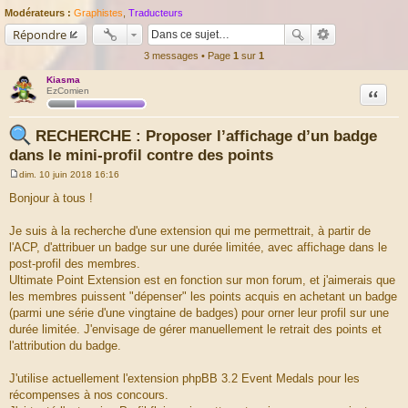
Modérateurs :
Graphistes
,
Traducteurs
Répondre
3 messages • Page
1
sur
1
Kiasma
Citation
EzComien
RECHERCHE : Proposer l’affichage d’un badge
dans le mini-profil contre des points
dim. 10 juin 2018 16:16
M
e
Bonjour à tous !
s
s
a
Je suis à la recherche d'une extension qui me permettrait, à partir de
g
l'ACP, d'attribuer un badge sur une durée limitée, avec affichage dans le
e
post-profil des membres.
Ultimate Point Extension est en fonction sur mon forum, et j'aimerais que
les membres puissent "dépenser" les points acquis en achetant un badge
(parmi une série d'une vingtaine de badges) pour orner leur profil sur une
durée limitée. J'envisage de gérer manuellement le retrait des points et
l'attribution du badge.
J'utilise actuellement l'extension phpBB 3.2 Event Medals pour les
récompenses à nos concours.