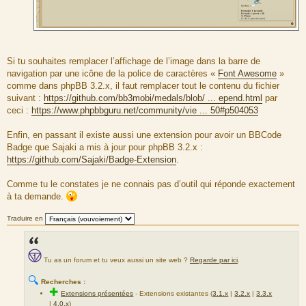
Si tu souhaites remplacer l’affichage de l’image dans la barre de
navigation par une icône de la police de caractères «
Font Awesome
»
comme dans phpBB 3.2.x, il faut remplacer tout le contenu du fichier
suivant :
https://github.com/bb3mobi/medals/blob/ ... epend.html
par
ceci :
https://www.phpbbguru.net/community/vie ... 50#p504053
Enfin, en passant il existe aussi une extension pour avoir un BBCode
Badge que Sajaki a mis à jour pour phpBB 3.2.x :
https://github.com/Sajaki/Badge-Extension
.
Comme tu le constates je ne connais pas d’outil qui réponde exactement
à ta demande.
Traduire en
Tu as un forum et tu veux aussi un site web ?
Regarde par ici
.
🔍
Recherches :
✚
Extensions présentées
-
Extensions existantes (
3.1.x
|
3.2.x
|
3.3.x
|
4.0.x
)