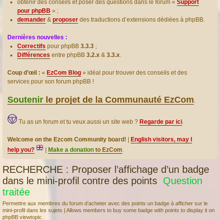
obtenir des conseils et poser des questions dans le forum «
Support
pour phpBB
» ;
demander
&
proposer
des traductions d’extensions dédiées à phpBB.
Dernières nouvelles :
Correctifs
pour phpBB
3.3.3
;
Différences
entre phpBB
3.2.x
&
3.3.x
.
Coup d’œil :
«
EzCom Blog
» idéal pour trouver des conseils et des
services pour son forum phpBB !
Soutenir
le projet de la Communauté EzCom
.
Tu as un forum et tu veux aussi un site web ?
Regarde par ici
.
Welcome on the Ezcom Community board!
|
English visitors, may I
help you?
|
Make a donation
to EzCom
.
RECHERCHE : Proposer l’affichage d’un badge
dans le mini-profil contre des points
Question
traitée
Permettre aux membres du forum d’acheter avec des points un badge à afficher sur le
mini-profil dans les sujets | Allows members to buy some badge with points to display it on
phpBB viewtopic.