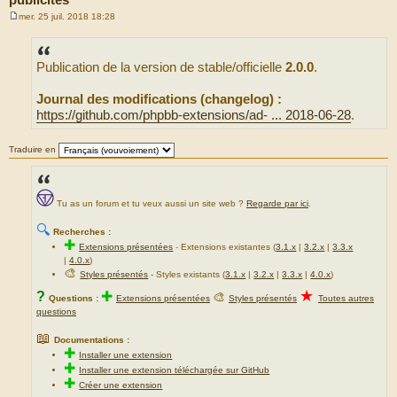
mer. 25 juil. 2018 18:28
M
e
s
s
Publication de la version de stable/officielle
2.0.0
.
a
g
e
Journal des modifications (changelog) :
https://github.com/phpbb-extensions/ad- ... 2018-06-28
.
Traduire en
Tu as un forum et tu veux aussi un site web ?
Regarde par ici
.
🔍
Recherches :
✚
Extensions présentées
-
Extensions existantes (
3.1.x
|
3.2.x
|
3.3.x
|
4.0.x
)
🎨
Styles présentés
- Styles existants (
3.1.x
|
3.2.x
|
3.3.x
|
4.0.x
)
★
?
✚
🎨
Questions :
Extensions présentées
Styles présentés
Toutes autres
questions
📖
Documentations :
✚
Installer une extension
✚
Installer une extension téléchargée sur GitHub
✚
Créer une extension