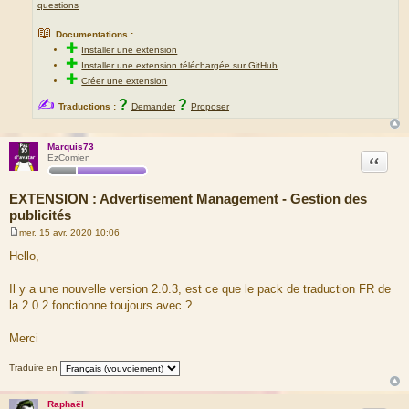
questions
📖
Documentations :
✚
Installer une extension
✚
Installer une extension téléchargée sur GitHub
✚
Créer une extension
✍
?
?
Traductions :
Demander
Proposer
Marquis73
Citation
EzComien
EXTENSION : Advertisement Management - Gestion des
publicités
mer. 15 avr. 2020 10:06
M
e
Hello,
s
s
a
Il y a une nouvelle version 2.0.3, est ce que le pack de traduction FR de
g
la 2.0.2 fonctionne toujours avec ?
e
Merci
Traduire en
Raphaël