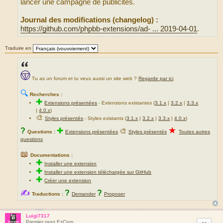
lancer une campagne de publicités.
Journal des modifications (changelog) :
https://github.com/phpbb-extensions/ad- ... 2019-04-01
.
Traduire en
Tu as un forum et tu veux aussi un site web ?
Regarde par ici
.
🔍
Recherches :
✚
Extensions présentées
-
Extensions existantes (
3.1.x
|
3.2.x
|
3.3.x
|
4.0.x
)
🎨
Styles présentés
- Styles existants (
3.1.x
|
3.2.x
|
3.3.x
|
4.0.x
)
★
?
✚
🎨
Questions :
Extensions présentées
Styles présentés
Toutes autres
questions
📖
Documentations :
✚
Installer une extension
✚
Installer une extension téléchargée sur GitHub
✚
Créer une extension
✍
?
?
Traductions :
Demander
Proposer
Luigi7317
Citation
Premier rang EzCom