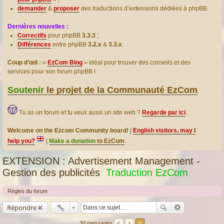
demander
&
proposer
des traductions d’extensions dédiées à phpBB.
Dernières nouvelles :
Correctifs
pour phpBB
3.3.3
;
Différences
entre phpBB
3.2.x
&
3.3.x
.
Coup d’œil :
«
EzCom Blog
» idéal pour trouver des conseils et des
services pour son forum phpBB !
Soutenir
le projet de la Communauté EzCom
.
Tu as un forum et tu veux aussi un site web ?
Regarde par ici
.
Welcome on the Ezcom Community board!
|
English visitors, may I
help you?
|
Make a donation
to EzCom
.
EXTENSION : Advertisement Management -
Gestion des publicités
Traduction EzCom
Règles du forum
Répondre
30 messages
1
2