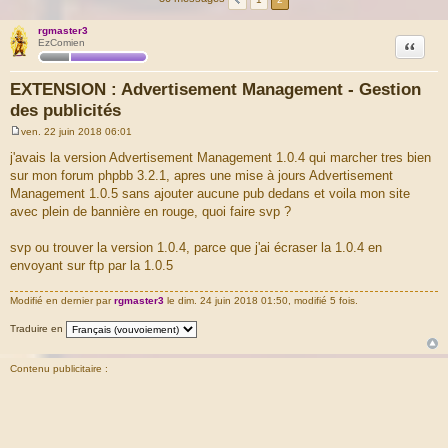
rgmaster3
Citation
EzComien
EXTENSION : Advertisement Management - Gestion
des publicités
ven. 22 juin 2018 06:01
M
e
j'avais la version Advertisement Management 1.0.4 qui marcher tres bien
s
sur mon forum phpbb 3.2.1, apres une mise à jours Advertisement
s
a
Management 1.0.5 sans ajouter aucune pub dedans et voila mon site
g
avec plein de bannière en rouge, quoi faire svp ?
e
svp ou trouver la version 1.0.4, parce que j'ai écraser la 1.0.4 en
envoyant sur ftp par la 1.0.5
Modifié en dernier par
rgmaster3
le dim. 24 juin 2018 01:50, modifié 5 fois.
Traduire en
Contenu publicitaire :