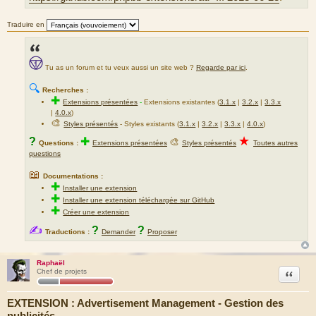
Traduire en
Tu as un forum et tu veux aussi un site web ?
Regarde par ici
.
🔍
Recherches :
✚
Extensions présentées
-
Extensions existantes (
3.1.x
|
3.2.x
|
3.3.x
|
4.0.x
)
🎨
Styles présentés
- Styles existants (
3.1.x
|
3.2.x
|
3.3.x
|
4.0.x
)
★
?
✚
🎨
Questions :
Extensions présentées
Styles présentés
Toutes autres
questions
📖
Documentations :
✚
Installer une extension
✚
Installer une extension téléchargée sur GitHub
✚
Créer une extension
✍
?
?
Traductions :
Demander
Proposer
Raphaël
Citation
Chef de projets
EXTENSION : Advertisement Management - Gestion des
publicités