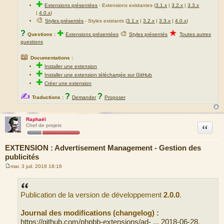
✚
Extensions présentées
-
Extensions existantes (
3.1.x
|
3.2.x
|
3.3.x
|
4.0.x
)
🎨
Styles présentés
- Styles existants (
3.1.x
|
3.2.x
|
3.3.x
|
4.0.x
)
★
?
✚
🎨
Questions :
Extensions présentées
Styles présentés
Toutes autres
questions
📖
Documentations :
✚
Installer une extension
✚
Installer une extension téléchargée sur GitHub
✚
Créer une extension
✍
?
?
Traductions :
Demander
Proposer
Raphaël
Citation
Chef de projets
EXTENSION : Advertisement Management - Gestion des
publicités
mar. 3 juil. 2018 18:16
M
e
s
s
Publication de la version de développement
2.0.0
.
a
g
e
Journal des modifications (changelog) :
https://github.com/phpbb-extensions/ad- ... 2018-06-28
.