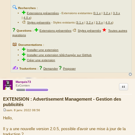
🔍
Recherches :
✚
Extensions présentées
-
Extensions existantes (
3.1.x
|
3.2.x
|
3.3.x
|
4.0.x
)
🎨
Styles présentés
- Styles existants (
3.1.x
|
3.2.x
|
3.3.x
|
4.0.x
)
★
?
✚
🎨
Questions :
Extensions présentées
Styles présentés
Toutes autres
questions
📖
Documentations :
✚
Installer une extension
✚
Installer une extension téléchargée sur GitHub
✚
Créer une extension
✍
?
?
Traductions :
Demander
Proposer
Marquis73
Citation
EzComien
EXTENSION : Advertisement Management - Gestion des
publicités
sam. 8 janv. 2022 08:56
M
e
Hello,
s
s
a
Il y a une nouvelle version 2.0.5, possible d'avoir une mise à jour de la
g
traduction ?
e