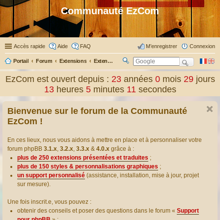
Communauté EzCom
Accès rapide
Aide
FAQ
M’enregistrer
Connexion
Portail
Forum
Extensions
Extensions présentées & traduites
R
ec
EzCom est ouvert depuis :
23
années
0
mois
29
jours
her
13
heures
5
minutes
12
secondes
ch
er
Bienvenue sur le forum de la Communauté
EzCom !
En ces lieux, nous vous aidons à mettre en place et à personnaliser votre
forum phpBB
3.1.x
,
3.2.x
,
3.3.x
&
4.0.x
grâce à :
plus de 250 extensions présentées et traduites
;
plus de 150 styles & personnalisations graphiques
;
un support personnalisé
(assistance, installation, mise à jour, projet
sur mesure).
Une fois inscrit.e, vous pouvez :
obtenir des conseils et poser des questions dans le forum «
Support
pour phpBB
» ;