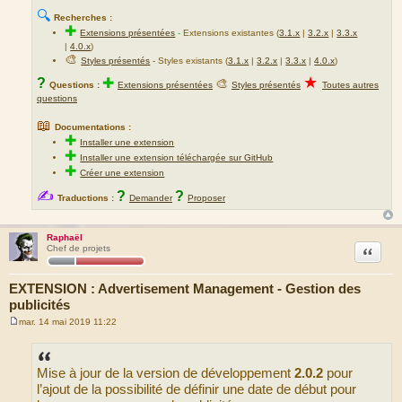
🔍
Recherches :
✚
Extensions présentées
-
Extensions existantes (
3.1.x
|
3.2.x
|
3.3.x
|
4.0.x
)
🎨
Styles présentés
- Styles existants (
3.1.x
|
3.2.x
|
3.3.x
|
4.0.x
)
★
?
✚
🎨
Questions :
Extensions présentées
Styles présentés
Toutes autres
questions
📖
Documentations :
✚
Installer une extension
✚
Installer une extension téléchargée sur GitHub
✚
Créer une extension
✍
?
?
Traductions :
Demander
Proposer
Raphaël
Citation
Chef de projets
EXTENSION : Advertisement Management - Gestion des
publicités
mar. 14 mai 2019 11:22
M
e
s
s
Mise à jour de la version de développement
2.0.2
pour
a
g
l’ajout de la possibilité de définir une date de début pour
e