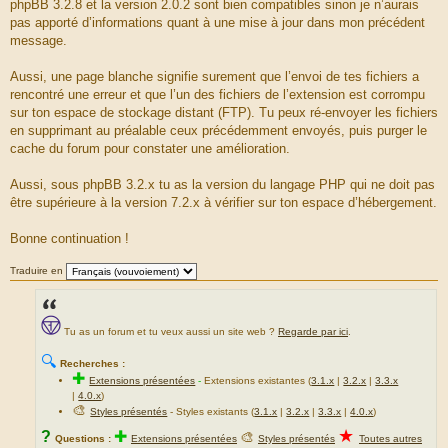
phpBB 3.2.8 et la version 2.0.2 sont bien compatibles sinon je n’aurais
g
pas apporté d’informations quant à une mise à jour dans mon précédent
e
message.
Aussi, une page blanche signifie surement que l’envoi de tes fichiers a
rencontré une erreur et que l’un des fichiers de l’extension est corrompu
sur ton espace de stockage distant (FTP). Tu peux ré-envoyer les fichiers
en supprimant au préalable ceux précédemment envoyés, puis purger le
cache du forum pour constater une amélioration.
Aussi, sous phpBB 3.2.x tu as la version du langage PHP qui ne doit pas
être supérieure à la version 7.2.x à vérifier sur ton espace d’hébergement.
Bonne continuation !
Traduire en
Tu as un forum et tu veux aussi un site web ?
Regarde par ici
.
🔍
Recherches :
✚
Extensions présentées
-
Extensions existantes (
3.1.x
|
3.2.x
|
3.3.x
|
4.0.x
)
🎨
Styles présentés
- Styles existants (
3.1.x
|
3.2.x
|
3.3.x
|
4.0.x
)
★
?
✚
🎨
Questions :
Extensions présentées
Styles présentés
Toutes autres