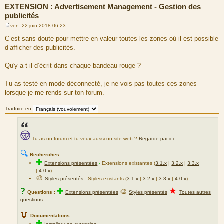
EXTENSION : Advertisement Management - Gestion des
publicités
ven. 22 juin 2018 06:23
M
e
C’est sans doute pour mettre en valeur toutes les zones où il est possible
s
d’afficher des publicités.
s
a
g
Qu'y a-t-il d’écrit dans chaque bandeau rouge ?
e
Tu as testé en mode déconnecté, je ne vois pas toutes ces zones
lorsque je me rends sur ton forum.
Traduire en
Tu as un forum et tu veux aussi un site web ?
Regarde par ici
.
🔍
Recherches :
✚
Extensions présentées
-
Extensions existantes (
3.1.x
|
3.2.x
|
3.3.x
|
4.0.x
)
🎨
Styles présentés
- Styles existants (
3.1.x
|
3.2.x
|
3.3.x
|
4.0.x
)
★
?
✚
🎨
Questions :
Extensions présentées
Styles présentés
Toutes autres
questions
📖
Documentations :
✚