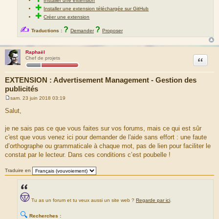
Installer une extension
✚
Installer une extension téléchargée sur GitHub
✚
Créer une extension
✍
?
?
Traductions :
Demander
Proposer
Raphaël
Citation
Chef de projets
EXTENSION : Advertisement Management - Gestion des
publicités
sam. 23 juin 2018 03:19
M
e
Salut,
s
s
a
je ne sais pas ce que vous faites sur vos forums, mais ce qui est sûr
g
c'est que vous venez ici pour demander de l'aide sans effort : une faute
e
d’orthographe ou grammaticale à chaque mot, pas de lien pour faciliter le
constat par le lecteur. Dans ces conditions c’est poubelle !
Traduire en
Tu as un forum et tu veux aussi un site web ?
Regarde par ici
.
🔍
Recherches :