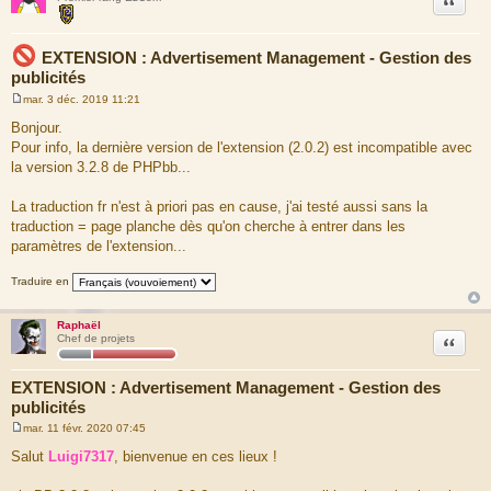
EXTENSION : Advertisement Management - Gestion des
publicités
mar. 3 déc. 2019 11:21
M
e
Bonjour.
s
Pour info, la dernière version de l'extension (2.0.2) est incompatible avec
s
a
la version 3.2.8 de PHPbb...
g
e
La traduction fr n'est à priori pas en cause, j'ai testé aussi sans la
traduction = page planche dès qu'on cherche à entrer dans les
paramètres de l'extension...
Traduire en
Raphaël
Citation
Chef de projets
EXTENSION : Advertisement Management - Gestion des
publicités
mar. 11 févr. 2020 07:45
M
e
Salut
Luigi7317
, bienvenue en ces lieux !
s
s
a