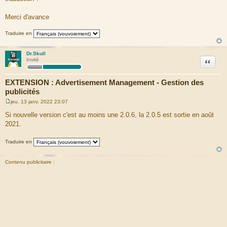
Merci d'avance
Traduire en
Dr.Skull
Citation
Invité
EXTENSION : Advertisement Management - Gestion des
publicités
jeu. 13 janv. 2022 23:07
M
e
Si nouvelle version c'est au moins une 2.0.6, la 2.0.5 est sortie en août
s
2021.
s
a
g
Traduire en
e
Contenu publicitaire :