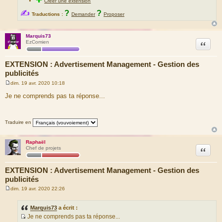
Créer une extension
✍
?
?
Traductions :
Demander
Proposer
Marquis73
Citation
EzComien
EXTENSION : Advertisement Management - Gestion des
publicités
dim. 19 avr. 2020 10:18
M
e
Je ne comprends pas ta réponse...
s
s
a
g
Traduire en
e
Raphaël
Citation
Chef de projets
EXTENSION : Advertisement Management - Gestion des
publicités
dim. 19 avr. 2020 22:26
M
e
s
Marquis73
a écrit :
s
Je ne comprends pas ta réponse...
a