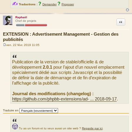
✍
?
?
Traductions :
Demander
Proposer
Raphaël
Citation
Chef de projets
EXTENSION : Advertisement Management - Gestion des
publicités
ven. 22 févr. 2019 11:05
M
e
s
s
Publication de la version de stable/officielle & de
a
g
développement
2.0.1
pour l’ajout d’un nouvel emplacement
e
spécialement dédié aux scripts Javascript et la possibilité
de définir la date de démarrage et de fin d’expiration de
l’affichage de la publicité.
Journal des modifications (changelog) :
https://github.com/phpbb-extensions/ad- ... 2018-09-17
.
Traduire en
Tu as un forum et tu veux aussi un site web ?
Regarde par ici
.