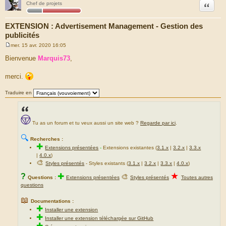
Citation
Chef de projets
EXTENSION : Advertisement Management - Gestion des
publicités
mer. 15 avr. 2020 16:05
M
e
Bienvenue
Marquis73
,
s
s
a
merci.
g
e
Traduire en
Tu as un forum et tu veux aussi un site web ?
Regarde par ici
.
🔍
Recherches :
✚
Extensions présentées
-
Extensions existantes (
3.1.x
|
3.2.x
|
3.3.x
|
4.0.x
)
🎨
Styles présentés
- Styles existants (
3.1.x
|
3.2.x
|
3.3.x
|
4.0.x
)
★
?
✚
🎨
Questions :
Extensions présentées
Styles présentés
Toutes autres
questions
📖
Documentations :
✚
Installer une extension
✚
Installer une extension téléchargée sur GitHub
✚