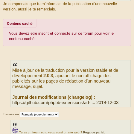
S
g
Je comprenais que tu m’informais de la publication d’une nouvelle
e
o
version, aussi je te remerciais.
u
r
c
Contenu caché
e
d
Vous devez être inscrit et connecté sur ce forum pour voir le
u
contenu caché.
m
e
s
s
a
Mise à jour de la traduction pour la version stable et de
g
développement
2.0.3
, ajoutant le non affichage des
e
publicités sur les pages de rédaction d’un nouveau
message, sujet.
Journal des modifications (changelog) :
https://github.com/phpbb-extensions/ad- ... 2019-12-03
.
Traduire en
Tu as un forum et tu veux aussi un site web ?
Regarde par ici
.