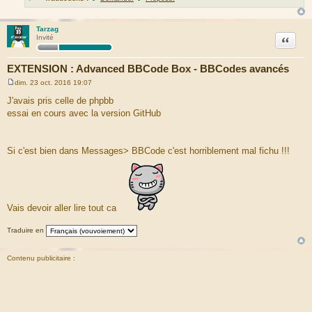
Tarzag
Citation
Invité
EXTENSION : Advanced BBCode Box - BBCodes avancés
dim. 23 oct. 2016 19:07
M
e
J'avais pris celle de phpbb
s
essai en cours avec la version GitHub
s
a
g
e
Si c'est bien dans Messages> BBCode c'est horriblement mal fichu !!!
Vais devoir aller lire tout ca
Traduire en
Contenu publicitaire :