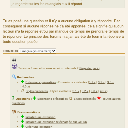
e
u
S
je regarde sur les forum anglais eux il répond
m
o
e
u
s
r
Tu as posé une question et il n’y a aucune obligation à y répondre. Par
s
c
conséquent si aucune réponse ne t’a été apportée, cela signifie qu’aucun
a
e
lecteur n’a la réponse et/ou par manque de temps ne prendra le temps de
g
d
te répondre. Le principe des forums n’a jamais été de fournir la réponse à
e
u
toute question posée.
m
e
Traduire en
s
s
a
Tu as un forum et tu veux aussi un site web ?
Regarde par ici
.
g
e
🔍
Recherches :
✚
Extensions présentées
-
Extensions existantes (
3.1.x
|
3.2.x
|
3.3.x
|
4.0.x
)
🎨
Styles présentés
- Styles existants (
3.1.x
|
3.2.x
|
3.3.x
|
4.0.x
)
★
?
✚
🎨
Questions :
Extensions présentées
Styles présentés
Toutes autres
questions
📖
Documentations :
✚
Installer une extension
✚
Installer une extension téléchargée sur GitHub
✚
Créer une extension