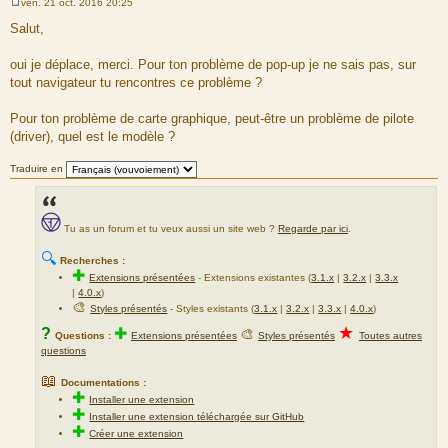
ven. 21 oct. 2016 20:25
M
e
Salut,
s
s
a
oui je déplace, merci. Pour ton problème de pop-up je ne sais pas, sur
g
tout navigateur tu rencontres ce problème ?
e
Pour ton problème de carte graphique, peut-être un problème de pilote
(driver), quel est le modèle ?
Traduire en
Tu as un forum et tu veux aussi un site web ?
Regarde par ici
.
🔍
Recherches :
✚
Extensions présentées
-
Extensions existantes (
3.1.x
|
3.2.x
|
3.3.x
|
4.0.x
)
🎨
Styles présentés
- Styles existants (
3.1.x
|
3.2.x
|
3.3.x
|
4.0.x
)
★
?
✚
🎨
Questions :
Extensions présentées
Styles présentés
Toutes autres
questions
📖
Documentations :
✚
Installer une extension
✚
Installer une extension téléchargée sur GitHub
✚
Créer une extension