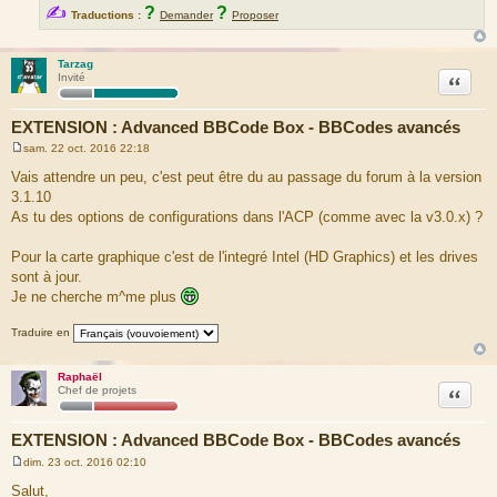
✍
?
?
Traductions :
Demander
Proposer
Tarzag
Citation
Invité
EXTENSION : Advanced BBCode Box - BBCodes avancés
sam. 22 oct. 2016 22:18
M
e
Vais attendre un peu, c'est peut être du au passage du forum à la version
s
3.1.10
s
a
As tu des options de configurations dans l'ACP (comme avec la v3.0.x) ?
g
e
Pour la carte graphique c'est de l'integré Intel (HD Graphics) et les drives
sont à jour.
Je ne cherche m^me plus
Traduire en
Raphaël
Citation
Chef de projets
EXTENSION : Advanced BBCode Box - BBCodes avancés
dim. 23 oct. 2016 02:10
M
e
Salut,