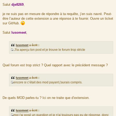
M
e
Salut
dje8269
,
s
s
a
je ne suis pas en mesure de répondre à ta requête, j’en suis navré. Peut-
g
être l’auteur de cette extension a une réponse à te fournir. Ouvre un ticket
e
sur GitHub.
Salut
lusomeet
,
lusomeet
a écrit :
J'ia aperçu ton post et je trouve le forum trop stricte
S
o
u
Quel forum est trop strict ? Quel rapport avec le précédent message ?
r
c
e
lusomeet
a écrit :
d
encore si c’était des mod payant j'aurais compris.
u
S
m
o
e
u
De quels MOD parles-tu ? Ici on ne traite que d’extension.
s
r
s
c
a
e
lusomeet
a écrit :
g
d
moi j'ai posé un question et je n'ai toujours pas eu de réponse. donc