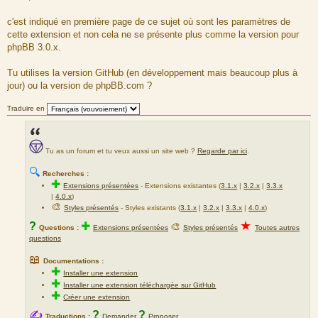
s
s
a
c'est indiqué en première page de ce sujet où sont les paramètres de
g
cette extension et non cela ne se présente plus comme la version pour
e
phpBB 3.0.x.
Tu utilises la version GitHub (en développement mais beaucoup plus à
jour) ou la version de phpBB.com ?
Traduire en
Tu as un forum et tu veux aussi un site web ?
Regarde par ici
.
🔍
Recherches :
✚
Extensions présentées
-
Extensions existantes (
3.1.x
|
3.2.x
|
3.3.x
|
4.0.x
)
🎨
Styles présentés
- Styles existants (
3.1.x
|
3.2.x
|
3.3.x
|
4.0.x
)
★
?
✚
🎨
Questions :
Extensions présentées
Styles présentés
Toutes autres
questions
📖
Documentations :
✚
Installer une extension
✚
Installer une extension téléchargée sur GitHub
✚
Créer une extension
✍
?
?
Traductions :
Demander
Proposer