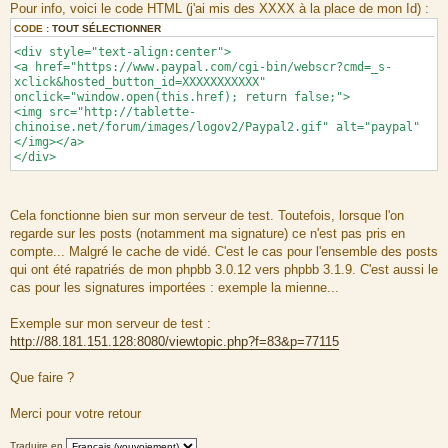
Pour info, voici le code HTML (j'ai mis des XXXX à la place de mon Id) :
CODE :
TOUT SÉLECTIONNER
<div style="text-align:center">
<a href="https://www.paypal.com/cgi-bin/webscr?cmd=_s-
xclick&hosted_button_id=XXXXXXXXXXX"
onclick="window.open(this.href); return false;">
<img src="http://tablette-
chinoise.net/forum/images/logov2/Paypal2.gif" alt="paypal"
</img></a>
</div>
Cela fonctionne bien sur mon serveur de test. Toutefois, lorsque l'on
regarde sur les posts (notamment ma signature) ce n'est pas pris en
compte... Malgré le cache de vidé. C'est le cas pour l'ensemble des posts
qui ont été rapatriés de mon phpbb 3.0.12 vers phpbb 3.1.9. C'est aussi le
cas pour les signatures importées : exemple la mienne...
Exemple sur mon serveur de test :
http://88.181.151.128:8080/viewtopic.php?f=83&p=77115
Que faire ?
Merci pour votre retour
Traduire en