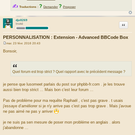
✍
?
?
Traductions :
Demander
Proposer
dje8269
Citation
Invité
PERSONNALISATION : Extension - Advanced BBCode Box
mar. 23 févr. 2016 20:43
M
e
Bonsoir,
s
s
a
g
e
Quel forum est trop strict ? Quel rapport avec le précédent message ?
je pense que lusomeet parlais du post sur phpbb-fr.com . je les trouve
aussi bien trop strict ... Mais bon c'est leur forum ...
Pas de problème pour ma requête Raphaël , c'est pas grave . t usais
j'essaye d’améliorer si je n'y arrive pas c'est pas trop grave . Mais j'avoue
ne pas aimé ne pas y arriver
je ne suis pa sen mesure de poser mon probléme en anglais . alors
j'abandonne ...