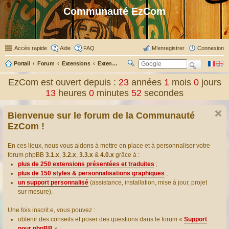
Communauté EzCom
Accès rapide
Aide
FAQ
M’enregistrer
Connexion
Portail
Forum
Extensions
Extensions présentées & traduites
R
ec
EzCom est ouvert depuis :
23
années
1
mois
0
jours
her
13
heures
0
minutes
52
secondes
ch
er
Bienvenue sur le forum de la Communauté
EzCom !
En ces lieux, nous vous aidons à mettre en place et à personnaliser votre
forum phpBB
3.1.x
,
3.2.x
,
3.3.x
&
4.0.x
grâce à :
plus de 250 extensions présentées et traduites
;
plus de 150 styles & personnalisations graphiques
;
un support personnalisé
(assistance, installation, mise à jour, projet
sur mesure).
Une fois inscrit.e, vous pouvez :
obtenir des conseils et poser des questions dans le forum «
Support
pour phpBB
» ;