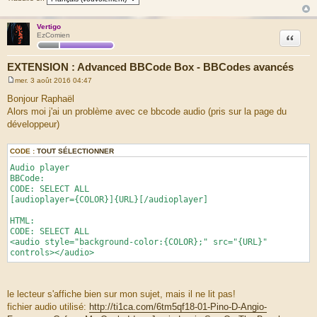
Vertigo
Citation
EzComien
EXTENSION : Advanced BBCode Box - BBCodes avancés
mer. 3 août 2016 04:47
M
e
Bonjour Raphaël
s
Alors moi j'ai un problème avec ce bbcode audio (pris sur la page du
s
a
développeur)
g
e
CODE :
TOUT SÉLECTIONNER
Audio player
BBCode:
CODE: SELECT ALL
[audioplayer={COLOR}]{URL}[/audioplayer]
HTML:
CODE: SELECT ALL
<audio style="background-color:{COLOR};" src="{URL}"
controls></audio>
le lecteur s'affiche bien sur mon sujet, mais il ne lit pas!
fichier audio utilisé:
http://ti1ca.com/6tm5qf18-01-Pino-D-Angio-