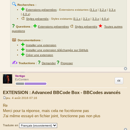
🔍
Recherches :
✚
Extensions présentées
-
Extensions existantes (
3.1.x
|
3.2.x
|
3.3.x
|
4.0.x
)
🎨
Styles présentés
- Styles existants (
3.1.x
|
3.2.x
|
3.3.x
|
4.0.x
)
★
?
✚
🎨
Questions :
Extensions présentées
Styles présentés
Toutes autres
questions
📖
Documentations :
✚
Installer une extension
✚
Installer une extension téléchargée sur GitHub
✚
Créer une extension
✍
?
?
Traductions :
Demander
Proposer
Vertigo
Citation
EzComien
EXTENSION : Advanced BBCode Box - BBCodes avancés
jeu. 4 août 2016 07:16
M
e
Re
s
Merci pour ta réponse, mais cela ne focntionne pas
s
a
J'ai même essayé en fichier joint, fonctionne pas non plus
g
e
Traduire en