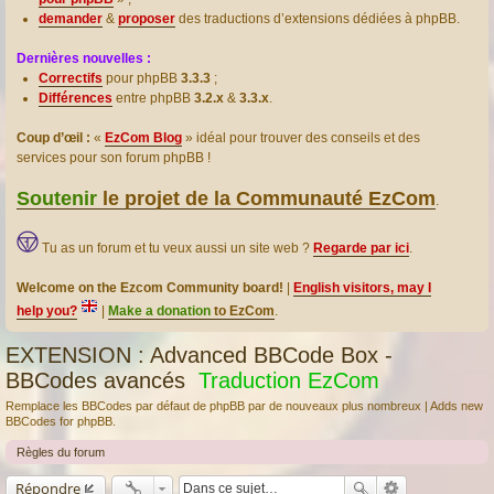
demander
&
proposer
des traductions d’extensions dédiées à phpBB.
Dernières nouvelles :
Correctifs
pour phpBB
3.3.3
;
Différences
entre phpBB
3.2.x
&
3.3.x
.
Coup d’œil :
«
EzCom Blog
» idéal pour trouver des conseils et des
services pour son forum phpBB !
Soutenir
le projet de la Communauté EzCom
.
Tu as un forum et tu veux aussi un site web ?
Regarde par ici
.
Welcome on the Ezcom Community board!
|
English visitors, may I
help you?
|
Make a donation
to EzCom
.
EXTENSION : Advanced BBCode Box -
BBCodes avancés
Traduction EzCom
Remplace les BBCodes par défaut de phpBB par de nouveaux plus nombreux | Adds new
BBCodes for phpBB.
Règles du forum
Répondre