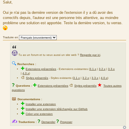
e
Salut,
s
s
a
Oui je n'ai pas la dernière version de l'extension il y a dû avoir des
g
correctifs depuis, l'auteur est une personne très attentive, au moindre
e
problème une solution est apportée. Teste la dernière version, tu verras.
Traduire en
Tu as un forum et tu veux aussi un site web ?
Regarde par ici
.
🔍
Recherches :
✚
Extensions présentées
-
Extensions existantes (
3.1.x
|
3.2.x
|
3.3.x
|
4.0.x
)
🎨
Styles présentés
- Styles existants (
3.1.x
|
3.2.x
|
3.3.x
|
4.0.x
)
★
?
✚
🎨
Questions :
Extensions présentées
Styles présentés
Toutes autres
questions
📖
Documentations :
✚
Installer une extension
✚
Installer une extension téléchargée sur GitHub
✚
Créer une extension
✍
?
?
Traductions :
Demander
Proposer