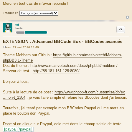
Merci en tout cas de m'avoir répondu !
Traduire en
tof
Citation
Invité
EXTENSION : Advanced BBCode Box - BBCodes avancés
ven. 27 mai 2016 18:40
M
e
Theme Mobbern sur Github :
https://github.com/masivotech/Mobbern-
s
phpBB3.1-Theme
s
a
Doc du theme :
http://www.masivotech.com/docs/phpbb3/mobbern/
g
Serveur de test :
http://88.181.151.128:8080/
e
Bonjour à tous,
Suite à la lecture de ce post :
http://www.phpbb-fr.com/customise/db/ex
... ion-t_1304
, je vais faire simple et refaire les Bbcodes dont j'ai besoin.
Toutefois, j'ai testé par exemple mon BBCodes Paypal qui me mets en
place le bouton don Paypal.
Donc si on clique sur Paypal, cela met dans le champ saisie de texte
[paypal][/paypal]