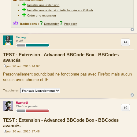
✚
Installer une extension
✚
Installer une extension téléchargée sur GitHub
✚
Créer une extension
✍
?
?
Traductions :
Demander
Proposer
Tarzag
Citation
Invité
TEST : Extension - Advanced BBCode Box - BBCodes
avancés
jeu. 20 oct. 2016 14:07
M
e
Personnellement soundcloud ne fonctionne pas avec Firefox mais aucun
s
soucis avec chrome et IE
s
a
g
Traduire en
e
Raphaël
Citation
Chef de projets
TEST : Extension - Advanced BBCode Box - BBCodes
avancés
jeu. 20 oct. 2016 17:48
M