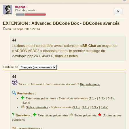
Raphaël
Citation
Chef de projets
EXTENSION : Advanced BBCode Box - BBCodes avancés
ven. 23 sept. 2016 22:14
M
e
s
s
a
L’extension est compatible avec l’extension
cBB Chat
au moyen de
g
« ADDON ABBC3 » disponible dans le premier message du
e
viewtopic.php?f=11&t=600
, dans les notes.
Traduire en
Tu as un forum et tu veux aussi un site web ?
Regarde par ici
.
🔍
Recherches :
✚
Extensions présentées
-
Extensions existantes (
3.1.x
|
3.2.x
|
3.3.x
|
4.0.x
)
🎨
Styles présentés
- Styles existants (
3.1.x
|
3.2.x
|
3.3.x
|
4.0.x
)
★
?
✚
🎨
Questions :
Extensions présentées
Styles présentés
Toutes autres
questions
📖
Documentations :