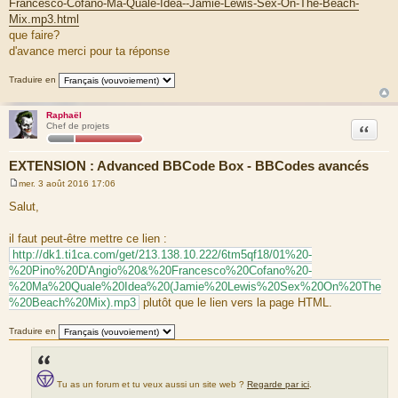
Francesco-Cofano-Ma-Quale-Idea--Jamie-Lewis-Sex-On-The-Beach-
Mix.mp3.html
que faire?
d'avance merci pour ta réponse
Traduire en
Raphaël
Citation
Chef de projets
EXTENSION : Advanced BBCode Box - BBCodes avancés
mer. 3 août 2016 17:06
M
e
Salut,
s
s
a
il faut peut-être mettre ce lien :
g
http://dk1.ti1ca.com/get/213.138.10.222/6tm5qf18/01%20-
e
%20Pino%20D'Angio%20&%20Francesco%20Cofano%20-
%20Ma%20Quale%20Idea%20(Jamie%20Lewis%20Sex%20On%20The
%20Beach%20Mix).mp3
plutôt que le lien vers la page HTML.
Traduire en
Tu as un forum et tu veux aussi un site web ?
Regarde par ici
.