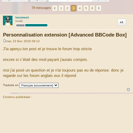
78 messages
1
2
3
4
5
6
lusomeet
Citation
Invité
Personnalisation extension [Advanced BBCode Box]
mar. 23 févr. 2016 09:12
M
e
J'ia aperçu ton post et je trouve le forum trop stricte
s
s
a
encore si c’était des mod payant j'aurais compris.
g
e
moi j'ai posé un question et je n'ai toujours pas eu de réponse. donc je
regarde sur les forum anglais eux il répond
Traduire en
Contenu publicitaire :