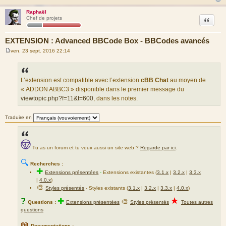
Raphaël
Citation
Chef de projets
EXTENSION : Advanced BBCode Box - BBCodes avancés
ven. 23 sept. 2016 22:14
M
e
s
s
a
L’extension est compatible avec l’extension
cBB Chat
au moyen de
g
« ADDON ABBC3 » disponible dans le premier message du
e
viewtopic.php?f=11&t=600
, dans les notes.
Traduire en
Tu as un forum et tu veux aussi un site web ?
Regarde par ici
.
🔍
Recherches :
✚
Extensions présentées
-
Extensions existantes (
3.1.x
|
3.2.x
|
3.3.x
|
4.0.x
)
🎨
Styles présentés
- Styles existants (
3.1.x
|
3.2.x
|
3.3.x
|
4.0.x
)
★
?
✚
🎨
Questions :
Extensions présentées
Styles présentés
Toutes autres
questions
📖
Documentations :