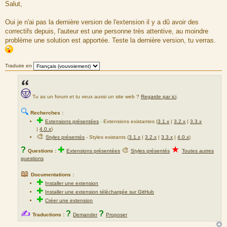
e
Salut,
s
s
a
Oui je n'ai pas la dernière version de l'extension il y a dû avoir des
g
correctifs depuis, l'auteur est une personne très attentive, au moindre
e
problème une solution est apportée. Teste la dernière version, tu verras.
Traduire en
Tu as un forum et tu veux aussi un site web ?
Regarde par ici
.
🔍
Recherches :
✚
Extensions présentées
-
Extensions existantes (
3.1.x
|
3.2.x
|
3.3.x
|
4.0.x
)
🎨
Styles présentés
- Styles existants (
3.1.x
|
3.2.x
|
3.3.x
|
4.0.x
)
★
?
✚
🎨
Questions :
Extensions présentées
Styles présentés
Toutes autres
questions
📖
Documentations :
✚
Installer une extension
✚
Installer une extension téléchargée sur GitHub
✚
Créer une extension
✍
?
?
Traductions :
Demander
Proposer