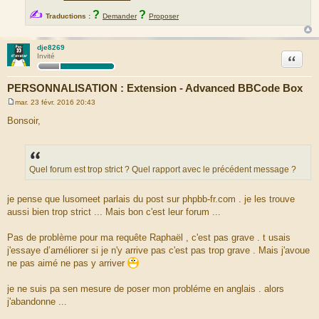
✍
?
?
Traductions :
Demander
Proposer
dje8269
Citation
Invité
PERSONNALISATION : Extension - Advanced BBCode Box
mar. 23 févr. 2016 20:43
M
e
Bonsoir,
s
s
a
g
e
Quel forum est trop strict ? Quel rapport avec le précédent message ?
je pense que lusomeet parlais du post sur phpbb-fr.com . je les trouve
aussi bien trop strict ... Mais bon c'est leur forum ...
Pas de problème pour ma requête Raphaël , c'est pas grave . t usais
j'essaye d’améliorer si je n'y arrive pas c'est pas trop grave . Mais j'avoue
ne pas aimé ne pas y arriver
je ne suis pa sen mesure de poser mon probléme en anglais . alors
j'abandonne ...