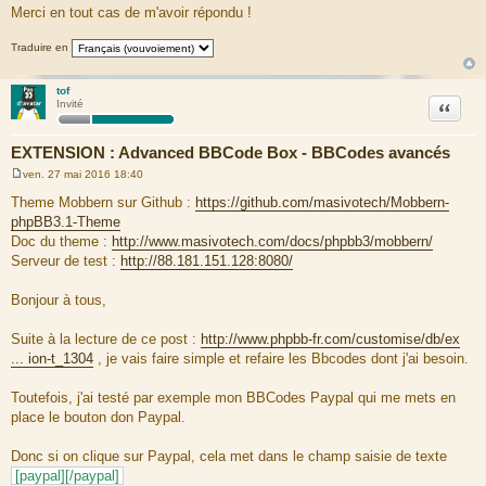
Merci en tout cas de m'avoir répondu !
Traduire en
tof
Citation
Invité
EXTENSION : Advanced BBCode Box - BBCodes avancés
ven. 27 mai 2016 18:40
M
e
Theme Mobbern sur Github :
https://github.com/masivotech/Mobbern-
s
phpBB3.1-Theme
s
a
Doc du theme :
http://www.masivotech.com/docs/phpbb3/mobbern/
g
Serveur de test :
http://88.181.151.128:8080/
e
Bonjour à tous,
Suite à la lecture de ce post :
http://www.phpbb-fr.com/customise/db/ex
... ion-t_1304
, je vais faire simple et refaire les Bbcodes dont j'ai besoin.
Toutefois, j'ai testé par exemple mon BBCodes Paypal qui me mets en
place le bouton don Paypal.
Donc si on clique sur Paypal, cela met dans le champ saisie de texte
[paypal][/paypal]