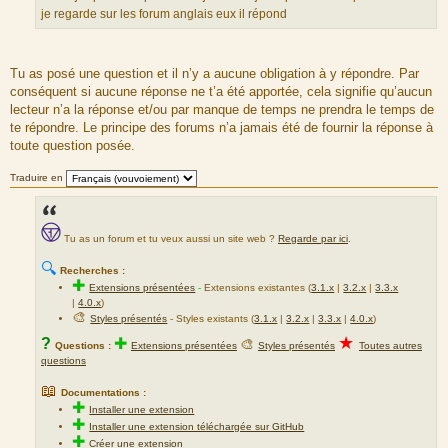
e
u
S
je regarde sur les forum anglais eux il répond
m
o
e
u
s
r
Tu as posé une question et il n’y a aucune obligation à y répondre. Par
s
c
conséquent si aucune réponse ne t’a été apportée, cela signifie qu’aucun
a
e
lecteur n’a la réponse et/ou par manque de temps ne prendra le temps de
g
d
te répondre. Le principe des forums n’a jamais été de fournir la réponse à
e
u
toute question posée.
m
e
Traduire en
s
s
a
Tu as un forum et tu veux aussi un site web ?
Regarde par ici
.
g
e
🔍
Recherches :
✚
Extensions présentées
-
Extensions existantes (
3.1.x
|
3.2.x
|
3.3.x
|
4.0.x
)
🎨
Styles présentés
- Styles existants (
3.1.x
|
3.2.x
|
3.3.x
|
4.0.x
)
★
?
✚
🎨
Questions :
Extensions présentées
Styles présentés
Toutes autres
questions
📖
Documentations :
✚
Installer une extension
✚
Installer une extension téléchargée sur GitHub
✚
Créer une extension