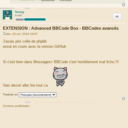
Tarzag
Citation
Invité
EXTENSION : Advanced BBCode Box - BBCodes avancés
dim. 23 oct. 2016 19:07
M
e
J'avais pris celle de phpbb
s
essai en cours avec la version GitHub
s
a
g
e
Si c'est bien dans Messages> BBCode c'est horriblement mal fichu !!!
Vais devoir aller lire tout ca
Traduire en
Contenu publicitaire :