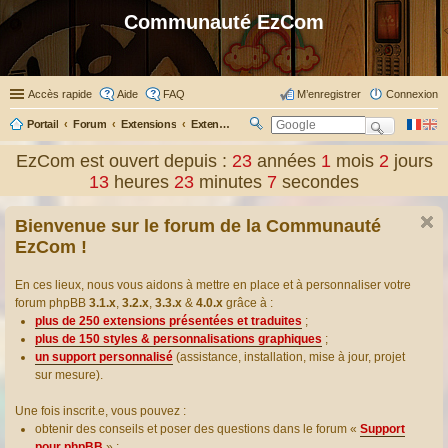
Communauté EzCom
Accès rapide
Aide
FAQ
M’enregistrer
Connexion
Portail
Forum
Extensions
Extensions présentées & traduites
R
ec
EzCom est ouvert depuis :
23
années
1
mois
2
jours
her
13
heures
23
minutes
7
secondes
ch
er
Bienvenue sur le forum de la Communauté
EzCom !
En ces lieux, nous vous aidons à mettre en place et à personnaliser votre
forum phpBB
3.1.x
,
3.2.x
,
3.3.x
&
4.0.x
grâce à :
plus de 250 extensions présentées et traduites
;
plus de 150 styles & personnalisations graphiques
;
un support personnalisé
(assistance, installation, mise à jour, projet
sur mesure).
Une fois inscrit.e, vous pouvez :
obtenir des conseils et poser des questions dans le forum «
Support
pour phpBB
» ;