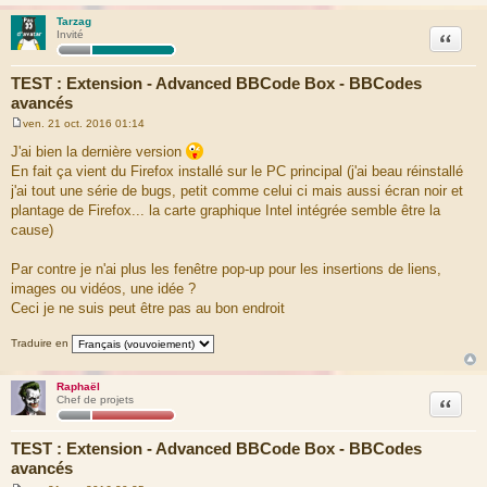
Tarzag
Citation
Invité
TEST : Extension - Advanced BBCode Box - BBCodes
avancés
ven. 21 oct. 2016 01:14
M
e
J'ai bien la dernière version
s
En fait ça vient du Firefox installé sur le PC principal (j'ai beau réinstallé
s
a
j'ai tout une série de bugs, petit comme celui ci mais aussi écran noir et
g
plantage de Firefox... la carte graphique Intel intégrée semble être la
e
cause)
Par contre je n'ai plus les fenêtre pop-up pour les insertions de liens,
images ou vidéos, une idée ?
Ceci je ne suis peut être pas au bon endroit
Traduire en
Raphaël
Citation
Chef de projets
TEST : Extension - Advanced BBCode Box - BBCodes
avancés