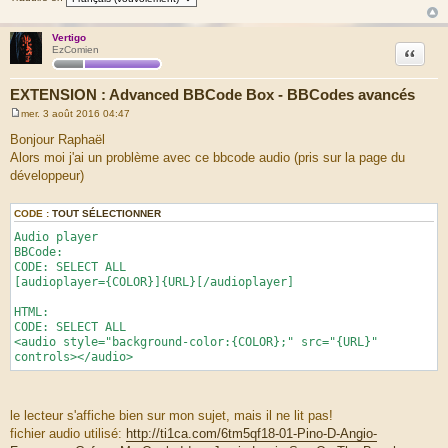
Vertigo
Citation
EzComien
EXTENSION : Advanced BBCode Box - BBCodes avancés
mer. 3 août 2016 04:47
M
e
Bonjour Raphaël
s
Alors moi j'ai un problème avec ce bbcode audio (pris sur la page du
s
a
développeur)
g
e
CODE :
TOUT SÉLECTIONNER
Audio player
BBCode:
CODE: SELECT ALL
[audioplayer={COLOR}]{URL}[/audioplayer]
HTML:
CODE: SELECT ALL
<audio style="background-color:{COLOR};" src="{URL}"
controls></audio>
le lecteur s'affiche bien sur mon sujet, mais il ne lit pas!
fichier audio utilisé:
http://ti1ca.com/6tm5qf18-01-Pino-D-Angio-