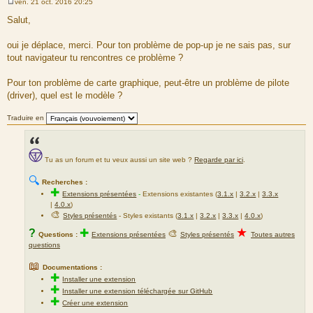
ven. 21 oct. 2016 20:25
M
e
Salut,
s
s
a
oui je déplace, merci. Pour ton problème de pop-up je ne sais pas, sur
g
tout navigateur tu rencontres ce problème ?
e
Pour ton problème de carte graphique, peut-être un problème de pilote
(driver), quel est le modèle ?
Traduire en
Tu as un forum et tu veux aussi un site web ?
Regarde par ici
.
🔍
Recherches :
✚
Extensions présentées
-
Extensions existantes (
3.1.x
|
3.2.x
|
3.3.x
|
4.0.x
)
🎨
Styles présentés
- Styles existants (
3.1.x
|
3.2.x
|
3.3.x
|
4.0.x
)
★
?
✚
🎨
Questions :
Extensions présentées
Styles présentés
Toutes autres
questions
📖
Documentations :
✚
Installer une extension
✚
Installer une extension téléchargée sur GitHub
✚
Créer une extension