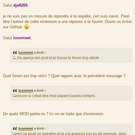
M
e
Salut
dje8269
,
s
s
a
je ne suis pas en mesure de répondre à ta requête, j’en suis navré. Peut-
g
être l’auteur de cette extension a une réponse à te fournir. Ouvre un ticket
e
sur GitHub.
Salut
lusomeet
,
lusomeet
a écrit :
J'ia aperçu ton post et je trouve le forum trop stricte
S
o
u
Quel forum est trop strict ? Quel rapport avec le précédent message ?
r
c
e
lusomeet
a écrit :
d
encore si c’était des mod payant j'aurais compris.
u
S
m
o
e
u
De quels MOD parles-tu ? Ici on ne traite que d’extension.
s
r
s
c
a
e
lusomeet
a écrit :
g
d
moi j'ai posé un question et je n'ai toujours pas eu de réponse. donc