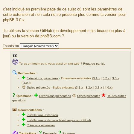
s
s
a
c'est indiqué en première page de ce sujet où sont les paramètres de
g
cette extension et non cela ne se présente plus comme la version pour
e
phpBB 3.0.x.
Tu utilises la version GitHub (en développement mais beaucoup plus à
jour) ou la version de phpBB.com ?
Traduire en
Tu as un forum et tu veux aussi un site web ?
Regarde par ici
.
🔍
Recherches :
✚
Extensions présentées
-
Extensions existantes (
3.1.x
|
3.2.x
|
3.3.x
|
4.0.x
)
🎨
Styles présentés
- Styles existants (
3.1.x
|
3.2.x
|
3.3.x
|
4.0.x
)
★
?
✚
🎨
Questions :
Extensions présentées
Styles présentés
Toutes autres
questions
📖
Documentations :
✚
Installer une extension
✚
Installer une extension téléchargée sur GitHub
✚
Créer une extension
✍
?
?
Traductions :
Demander
Proposer