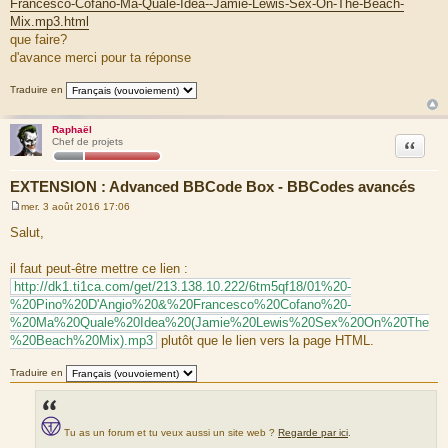
Francesco-Cofano-Ma-Quale-Idea--Jamie-Lewis-Sex-On-The-Beach-
Mix.mp3.html
que faire?
d'avance merci pour ta réponse
Traduire en
Raphaël
Citation
Chef de projets
EXTENSION : Advanced BBCode Box - BBCodes avancés
mer. 3 août 2016 17:06
M
e
Salut,
s
s
a
il faut peut-être mettre ce lien :
g
http://dk1.ti1ca.com/get/213.138.10.222/6tm5qf18/01%20-
e
%20Pino%20D'Angio%20&%20Francesco%20Cofano%20-
%20Ma%20Quale%20Idea%20(Jamie%20Lewis%20Sex%20On%20The
%20Beach%20Mix).mp3
plutôt que le lien vers la page HTML.
Traduire en
Tu as un forum et tu veux aussi un site web ?
Regarde par ici
.