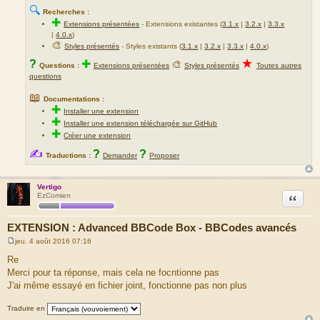
🔍
Recherches :
✚
Extensions présentées
-
Extensions existantes (
3.1.x
|
3.2.x
|
3.3.x
|
4.0.x
)
🎨
Styles présentés
- Styles existants (
3.1.x
|
3.2.x
|
3.3.x
|
4.0.x
)
★
?
✚
🎨
Questions :
Extensions présentées
Styles présentés
Toutes autres
questions
📖
Documentations :
✚
Installer une extension
✚
Installer une extension téléchargée sur GitHub
✚
Créer une extension
✍
?
?
Traductions :
Demander
Proposer
Vertigo
Citation
EzComien
EXTENSION : Advanced BBCode Box - BBCodes avancés
jeu. 4 août 2016 07:16
M
e
Re
s
Merci pour ta réponse, mais cela ne focntionne pas
s
a
J'ai même essayé en fichier joint, fonctionne pas non plus
g
e
Traduire en