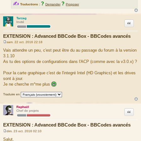
✍
?
?
Traductions :
Demander
Proposer
Tarzag
Citation
Invité
EXTENSION : Advanced BBCode Box - BBCodes avancés
sam. 22 oct. 2016 22:18
M
e
Vais attendre un peu, c'est peut être du au passage du forum à la version
s
3.1.10
s
a
As tu des options de configurations dans l'ACP (comme avec la v3.0.x) ?
g
e
Pour la carte graphique c'est de l'integré Intel (HD Graphics) et les drives
sont à jour.
Je ne cherche m^me plus
Traduire en
Raphaël
Citation
Chef de projets
EXTENSION : Advanced BBCode Box - BBCodes avancés
dim. 23 oct. 2016 02:10
M
e
Salut,