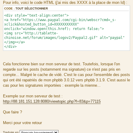
Pour info, voici le code HTML (j'ai mis des XXXX à la place de mon Id) :
CODE :
TOUT SÉLECTIONNER
<div style="text-align:center">
<a href="https://www.paypal.com/cgi-bin/webscr?cmd=_s-
xclick&hosted_button_id=XXXXXXXXXXX"
onclick="window.open(this.href); return false;">
<img src="http://tablette-
chinoise.net/forum/images/logov2/Paypal2.gif" alt="paypal"
</img></a>
</div>
Cela fonctionne bien sur mon serveur de test. Toutefois, lorsque l'on
regarde sur les posts (notamment ma signature) ce n'est pas pris en
compte... Malgré le cache de vidé. C'est le cas pour l'ensemble des posts
qui ont été rapatriés de mon phpbb 3.0.12 vers phpbb 3.1.9. C'est aussi le
cas pour les signatures importées : exemple la mienne...
Exemple sur mon serveur de test :
http://88.181.151.128:8080/viewtopic.php?f=83&p=77115
Que faire ?
Merci pour votre retour
Traduire en