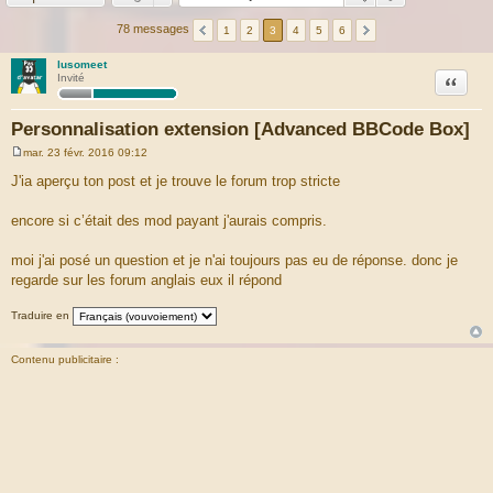
78 messages
1
2
3
4
5
6
lusomeet
Citation
Invité
Personnalisation extension [Advanced BBCode Box]
mar. 23 févr. 2016 09:12
M
e
J'ia aperçu ton post et je trouve le forum trop stricte
s
s
a
encore si c’était des mod payant j'aurais compris.
g
e
moi j'ai posé un question et je n'ai toujours pas eu de réponse. donc je
regarde sur les forum anglais eux il répond
Traduire en
Contenu publicitaire :