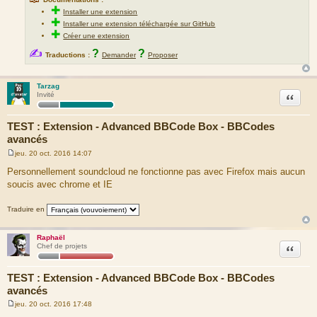
✚
Installer une extension
✚
Installer une extension téléchargée sur GitHub
✚
Créer une extension
✍
?
?
Traductions :
Demander
Proposer
Tarzag
Citation
Invité
TEST : Extension - Advanced BBCode Box - BBCodes
avancés
jeu. 20 oct. 2016 14:07
M
e
Personnellement soundcloud ne fonctionne pas avec Firefox mais aucun
s
soucis avec chrome et IE
s
a
g
Traduire en
e
Raphaël
Citation
Chef de projets
TEST : Extension - Advanced BBCode Box - BBCodes
avancés
jeu. 20 oct. 2016 17:48
M