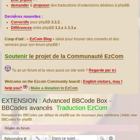
demander
&
proposer
des traductions d’extensions dédiées à phpBB.
Dernières nouvelles :
Correctifs
pour phpBB
3.3.3
;
Différences
entre phpBB
3.2.x
&
3.3.x
.
Coup d’œil :
«
EzCom Blog
» idéal pour trouver des conseils et des
services pour son forum phpBB !
Soutenir
le projet de la Communauté EzCom
.
Tu as un forum et tu veux aussi un site web ?
Regarde par ici
.
Welcome on the Ezcom Community board!
|
English visitors, may I
help you?
|
Make a donation
to EzCom
.
EXTENSION : Advanced BBCode Box -
BBCodes avancés
Traduction EzCom
Remplace les BBCodes par défaut de phpBB par de nouveaux plus nombreux | Adds new
BBCodes for phpBB.
Règles du forum
Répondre