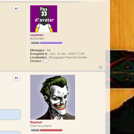
a
ë
Citation
l
couzman
EzComien
Messages :
14
Enregistré le :
ven. 11 déc. 2020 17:26
Localisation :
Bourgogne-Franche-Comté
Contact :
C
o
n
t
Citation
a
c
t
e
r
c
o
u
z
m
a
n
Raphaël
Chef de projets