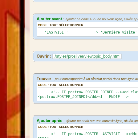
Ajouter avant
:
ajouter ce code sur une nouvelle ligne, située 
CODE :
TOUT SÉLECTIONNER
'LASTVISIT' => 'Dernière visite'
Ouvrir
:
./styles/prosilver/viewtopic_body.html
Trouver
:
peut correspondre à un résultat partiel dans une ligne d
CODE :
TOUT SÉLECTIONNER
<!-- IF postrow.POSTER_JOINED --><dd class=
{postrow.POSTER_JOINED}</dd><!-- ENDIF -->
Ajouter après
:
ajouter ce code sur une nouvelle ligne, située 
CODE :
TOUT SÉLECTIONNER
<!-- IF postrow.POSTER_LASTVISIT --><dd><st