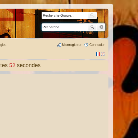
gles
M’enregistrer
Connexion
tes
53
secondes