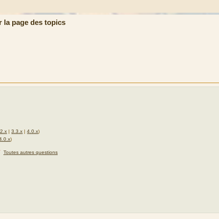
r la page des topics
.2.x
|
3.3.x
|
4.0.x
)
4.0.x
)
★
Toutes autres questions