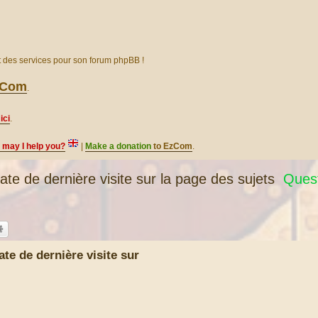
et des services pour son forum phpBB !
EzCom
.
ici
.
, may I help you?
|
Make a donation
to EzCom
.
 de dernière visite sur la page des sujets
Quest
e de dernière visite sur