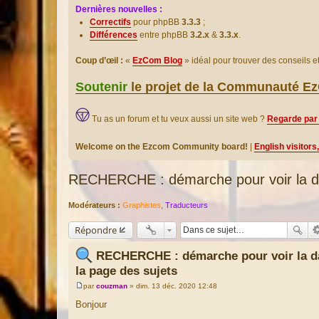
Dernières nouvelles :
Correctifs
pour phpBB
3.3.3
;
Différences
entre phpBB
3.2.x
&
3.3.x
.
Coup d’œil :
«
EzCom Blog
» idéal pour trouver des conseils 
Soutenir
le projet de la Communauté 
Tu as un forum et tu veux aussi un site web ?
Regarde par 
Welcome on the Ezcom Community board!
|
English visitors
RECHERCHE : démarche pour voir la date
Modérateurs :
Graphistes
,
Traducteurs
Répondre
RECHERCHE : démarche pour voir la dat
la page des sujets
par
couzman
»
dim. 13 déc. 2020 12:48
M
e
Bonjour
s
s