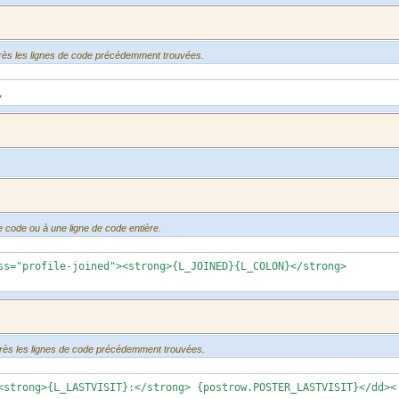
après les lignes de code précédemment trouvées.
,
e code ou à une ligne de code entière.
"profile-joined"><strong>{L_JOINED}{L_COLON}</strong>
après les lignes de code précédemment trouvées.
rong>{L_LASTVISIT}:</strong> {postrow.POSTER_LASTVISIT}</dd><