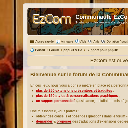
Communauté EzC
Traductions d'extensions & styles pou
Accès rapide
Annuaire
Aide
Avis
Donation / sout
Portail
Forum
phpBB & Co
Support pour phpBB
EzCom est ouver
Bienvenue sur le forum de la Communa
En ces lieux, nous vous aidons à mettre en place et à personn
plus de 250 extensions présentées et traduites
;
plus de 150 styles & personnalisations graphiques
;
un support personnalisé
(assistance, installation, mise à j
Une fois inscrit.e, vous pouvez :
obtenir des conseils et poser des questions dans le forum «
demander
&
proposer
des traductions d’extensions dédié