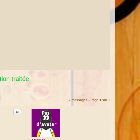
ion traitée
7 messages • Page
1
sur
1
Citation
couzman