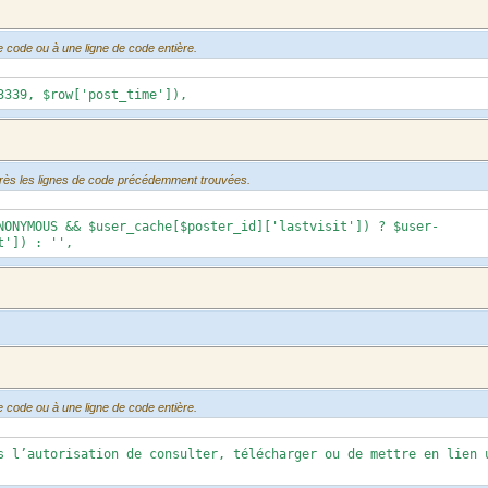
e code ou à une ligne de code entière.
9, $row['post_time']),
après les lignes de code précédemment trouvées.
MOUS && $user_cache[$poster_id]['lastvisit']) ? $user-
t']) : '',
e code ou à une ligne de code entière.
utorisation de consulter, télécharger ou de mettre en lien 