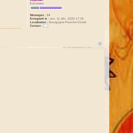
EzComien
Messages :
14
Enregistré le :
ven. 11 déc. 2020 17:26
Localisation :
Bourgogne-Franche-Comté
Contact :
C
o
n
t
a
c
t
e
r
c
o
u
z
m
a
n