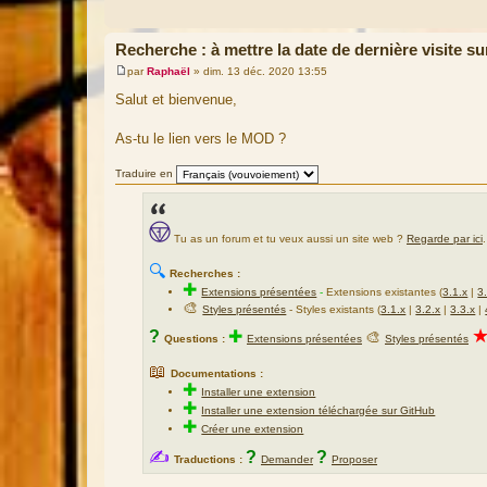
Recherche : à mettre la date de dernière visite su
par
Raphaël
»
dim. 13 déc. 2020 13:55
M
e
Salut et bienvenue,
s
s
a
As-tu le lien vers le MOD ?
g
e
Traduire en
Tu as un forum et tu veux aussi un site web ?
Regarde par ici
.
🔍
Recherches :
✚
Extensions présentées
-
Extensions existantes (
3.1.x
|
3
🎨
Styles présentés
- Styles existants (
3.1.x
|
3.2.x
|
3.3.x
|
?
✚
🎨
Questions :
Extensions présentées
Styles présentés
📖
Documentations :
✚
Installer une extension
✚
Installer une extension téléchargée sur GitHub
✚
Créer une extension
✍
?
?
Traductions :
Demander
Proposer