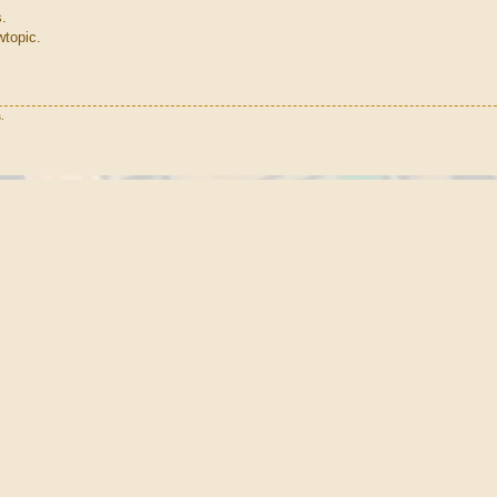
s.
wtopic.
.