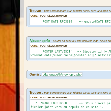
Trouver
:
peut correspondre à un résultat partiel dans une ligne d
CODE :
TOUT SÉLECTIONNER
'POST_DATE_RFC3339' => gmdate(DATE_RFC333
Ajouter après
:
ajouter ce code sur une nouvelle ligne, située 
CODE :
TOUT SÉLECTIONNER
'POSTER_LASTVISIT' => ($poster_id != ANONY
>format_date($user_cache[$poster_id]['lastvisi
Ouvrir
:
./language/fr/viewtopic.php
Trouver
:
peut correspondre à un résultat partiel dans une ligne d
CODE :
TOUT SÉLECTIONNER
'LINKAGE_FORBIDDEN' => 'Vous n’avez pas l’a
fichier joint vers ou depuis de ce site.',