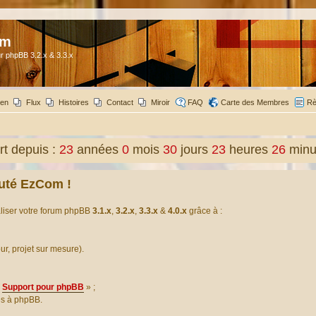
om
r phpBB 3.2.x & 3.3.x
ien
Flux
Histoires
Contact
Miroir
FAQ
Carte des Membres
Rè
t depuis :
23
années
0
mois
30
jours
23
heures
26
minu
uté EzCom !
aliser votre forum phpBB
3.1.x
,
3.2.x
,
3.3.x
&
4.0.x
grâce à :
our, projet sur mesure).
Support pour phpBB
» ;
es à phpBB.