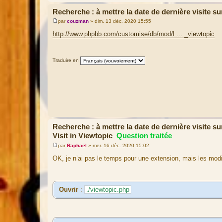
Recherche : à mettre la date de dernière visite su
par
couzman
»
dim. 13 déc. 2020 15:55
M
e
http://www.phpbb.com/customise/db/mod/l ... _viewtopic
s
s
a
g
Traduire en
e
Recherche : à mettre la date de dernière visite su
Visit in Viewtopic
Question traitée
par
Raphaël
»
mer. 16 déc. 2020 15:02
M
e
OK, je n’ai pas le temps pour une extension, mais les mod
s
s
a
g
e
Ouvrir
:
./viewtopic.php