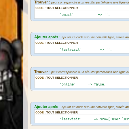
Trouver
:
peut correspondre à un résultat partiel dans une ligne d
CODE :
TOUT SÉLECTIONNER
'email' => '',
Ajouter après
:
ajouter ce code sur une nouvelle ligne, située 
CODE :
TOUT SÉLECTIONNER
'lastvisit' => '',
Trouver
:
peut correspondre à un résultat partiel dans une ligne d
CODE :
TOUT SÉLECTIONNER
'online' => false,
Ajouter après
:
ajouter ce code sur une nouvelle ligne, située 
CODE :
TOUT SÉLECTIONNER
'lastvisit' => $row['user_lastvi