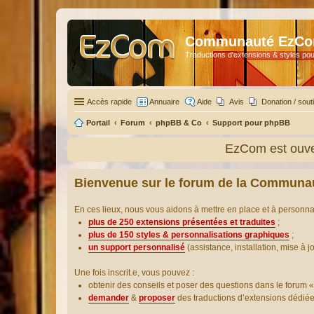
Communauté EzC
Traductions d'extensions & styles pou
Accès rapide
Annuaire
Aide
Avis
Donation / sout
Portail
Forum
phpBB & Co
Support pour phpBB
EzCom est ouver
Bienvenue sur le forum de la Communa
En ces lieux, nous vous aidons à mettre en place et à personn
plus de 250 extensions présentées et traduites
;
plus de 150 styles & personnalisations graphiques
;
un support personnalisé
(assistance, installation, mise à j
Une fois inscrit.e, vous pouvez :
obtenir des conseils et poser des questions dans le forum «
demander
&
proposer
des traductions d’extensions dédié