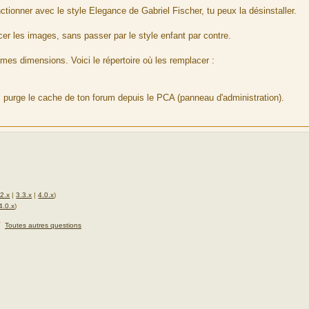
ctionner avec le style Elegance de Gabriel Fischer, tu peux la désinstaller.
r les images, sans passer par le style enfant par contre.
es dimensions. Voici le répertoire où les remplacer :
 purge le cache de ton forum depuis le PCA (panneau d'administration).
.2.x
|
3.3.x
|
4.0.x
)
4.0.x
)
★
Toutes autres questions