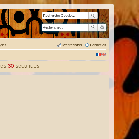
gles
M’enregistrer
Connexion
tes
31
secondes