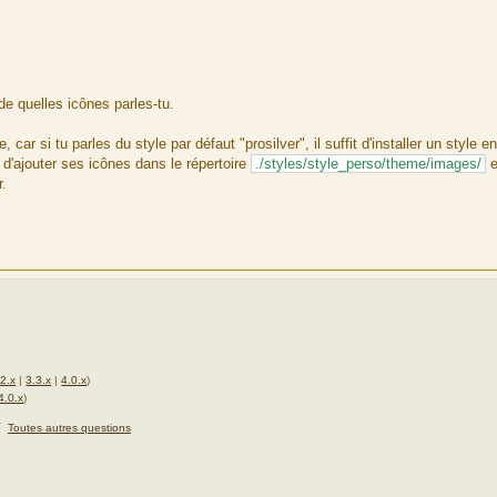
e quelles icônes parles-tu.
car si tu parles du style par défaut "prosilver", il suffit d'installer un style en
d'ajouter ses icônes dans le répertoire
./styles/style_perso/theme/images/
e
r.
.2.x
|
3.3.x
|
4.0.x
)
4.0.x
)
★
Toutes autres questions