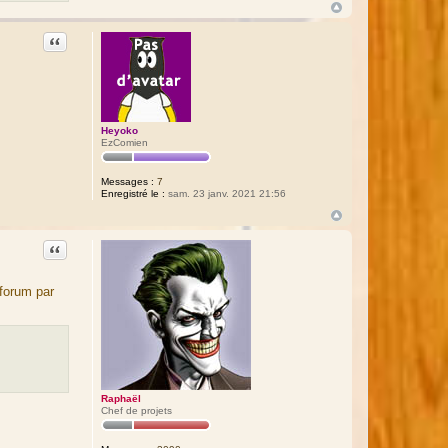
Citation
Heyoko
EzComien
Messages :
7
Enregistré le :
sam. 23 janv. 2021 21:56
Citation
 forum par
Raphaël
Chef de projets