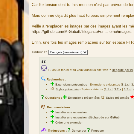
u
Car l'extension dont tu fais mention n'est pas prévue de fon
r
c
Mais comme déjà dit plus haut tu peux simplement remplace
e
d
Veille à remplacer les images par des images ayant les mêm
u
https://github.com/MrGabatt/EleganceFor ... eme/images
.
m
e
Enfin, une fois les images remplacées sur ton espace FTP,
s
s
Traduire en
a
g
e
Tu as un forum et tu veux aussi un site web ?
Regarde par ici
.
🔍
Recherches :
✚
Extensions présentées
-
Extensions existantes (
3.1.x
|
3
🎨
Styles présentés
- Styles existants (
3.1.x
|
3.2.x
|
3.3.x
|
?
✚
🎨
Questions :
Extensions présentées
Styles présentés
📖
Documentations :
✚
Installer une extension
✚
Installer une extension téléchargée sur GitHub
✚
Créer une extension
✍
?
?
Traductions :
Demander
Proposer