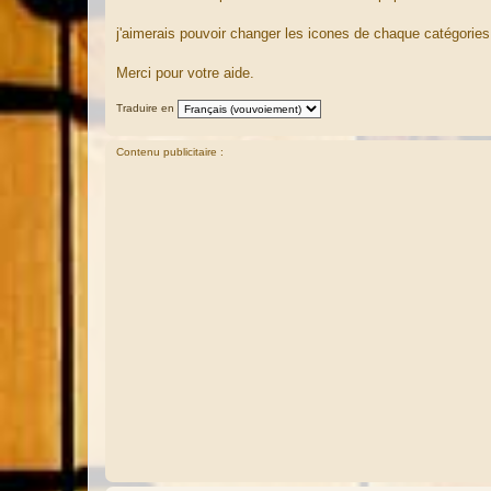
g
e
j'aimerais pouvoir changer les icones de chaque catégorie
Merci pour votre aide.
Traduire en
Contenu publicitaire :