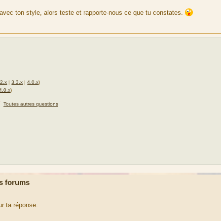
 avec ton style, alors teste et rapporte-nous ce que tu constates.
.2.x
|
3.3.x
|
4.0.x
)
4.0.x
)
★
Toutes autres questions
s forums
r ta réponse.