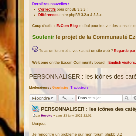
Dernières nouvelles :
Correctifs
pour phpBB
3.3.3
;
Différences
entre phpBB
3.2.x
&
3.3.x
.
Coup d’œil :
«
EzCom Blog
» idéal pour trouver des conseils 
Soutenir
le projet de la Communauté 
Tu as un forum et tu veux aussi un site web ?
Regarde par 
Welcome on the Ezcom Community board!
|
English visitors
PERSONNALISER : les icônes des caté
Modérateurs :
Graphistes
,
Traducteurs
Répondre
PERSONNALISER : les icônes des caté
par
Heyoko
»
sam. 23 janv. 2021 22:01
M
e
Bonjour,
s
s
a
Je rencontre un problème sur mon forum phpbb 3.2