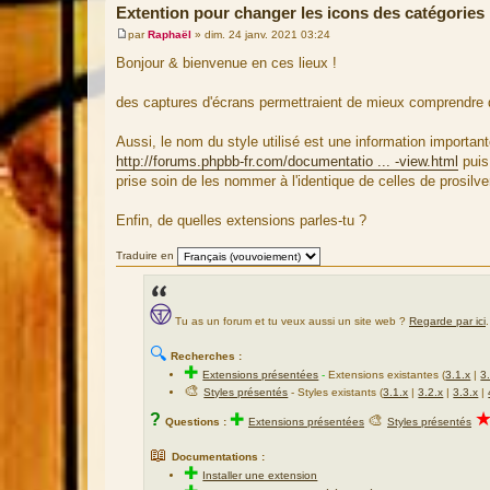
Extention pour changer les icons des catégories
par
Raphaël
»
dim. 24 janv. 2021 03:24
M
e
Bonjour & bienvenue en ces lieux !
s
s
a
des captures d'écrans permettraient de mieux comprendre d
g
e
Aussi, le nom du style utilisé est une information importante, 
http://forums.phpbb-fr.com/documentatio ... -view.html
puis 
prise soin de les nommer à l'identique de celles de prosilve
Enfin, de quelles extensions parles-tu ?
Traduire en
Tu as un forum et tu veux aussi un site web ?
Regarde par ici
.
🔍
Recherches :
✚
Extensions présentées
-
Extensions existantes (
3.1.x
|
3
🎨
Styles présentés
- Styles existants (
3.1.x
|
3.2.x
|
3.3.x
|
?
✚
🎨
Questions :
Extensions présentées
Styles présentés
📖
Documentations :
✚
Installer une extension