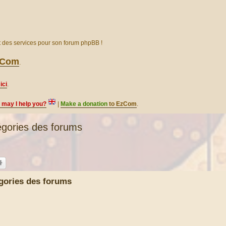
et des services pour son forum phpBB !
EzCom
.
ici
.
, may I help you?
|
Make a donation
to EzCom
.
gories des forums
gories des forums