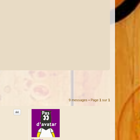
9 messages • Page
1
sur
1
Citation
Heyoko