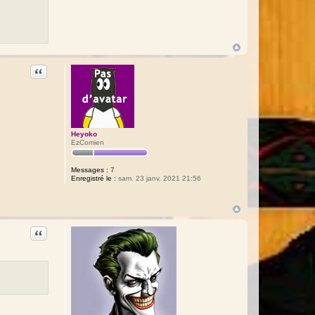
Citation
Heyoko
EzComien
Messages :
7
Enregistré le :
sam. 23 janv. 2021 21:56
Citation