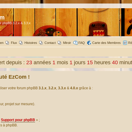
om
r phpBB 3.2.x & 3.3.x
ien
Flux
Histoires
Contact
Miroir
FAQ
Carte des Membres
Rè
t depuis :
23
années
1
mois
1
jours
15
heures
40
minu
uté EzCom !
aliser votre forum phpBB
3.1.x
,
3.2.x
,
3.3.x
&
4.0.x
grâce à :
our, projet sur mesure).
Support pour phpBB
» ;
es à phpBB.