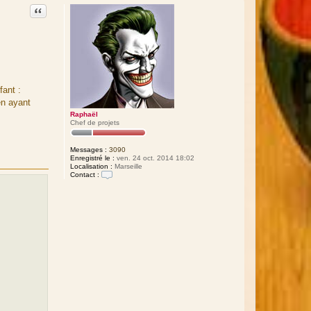
Citation
fant :
n ayant
Raphaël
Chef de projets
Messages :
3090
Enregistré le :
ven. 24 oct. 2014 18:02
Localisation :
Marseille
Contact :
C
o
n
t
a
c
t
e
r
R
a
p
h
a
ë
l