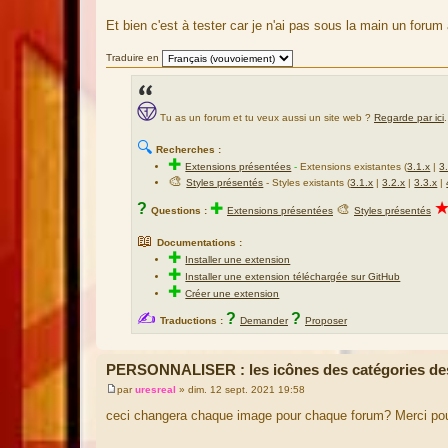
Et bien c'est à tester car je n'ai pas sous la main un forum
Traduire en
Tu as un forum et tu veux aussi un site web ?
Regarde par ici
.
🔍
Recherches :
✚
Extensions présentées
-
Extensions existantes (
3.1.x
|
3
🎨
Styles présentés
- Styles existants (
3.1.x
|
3.2.x
|
3.3.x
|
?
✚
🎨
Questions :
Extensions présentées
Styles présentés
📖
Documentations :
✚
Installer une extension
✚
Installer une extension téléchargée sur GitHub
✚
Créer une extension
✍
?
?
Traductions :
Demander
Proposer
PERSONNALISER : les icônes des catégories de
par
uresreal
»
dim. 12 sept. 2021 19:58
M
e
ceci changera chaque image pour chaque forum? Merci pou
s
s
a