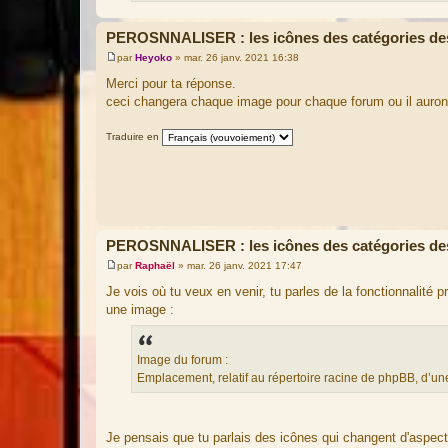
PEROSNNALISER : les icônes des catégories de
par
Heyoko
»
mar. 26 janv. 2021 16:38
M
e
Merci pour ta réponse.
s
ceci changera chaque image pour chaque forum ou il auro
s
a
g
Traduire en
e
PEROSNNALISER : les icônes des catégories de
par
Raphaël
»
mar. 26 janv. 2021 17:47
M
e
Je vois où tu veux en venir, tu parles de la fonctionnalité p
s
une image :
s
a
g
e
Image du forum :
Emplacement, relatif au répertoire racine de phpBB, d’u
Je pensais que tu parlais des icônes qui changent d'aspect