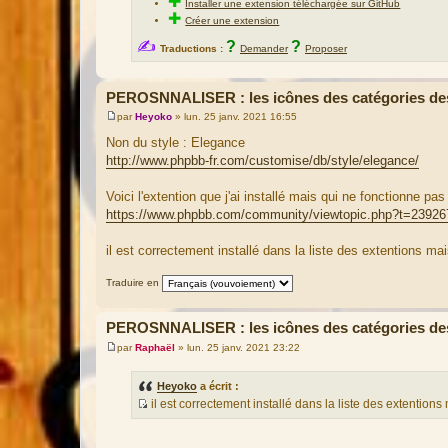
✚
Installer une extension téléchargée sur GitHub
✚
Créer une extension
✍
?
?
Traductions :
Demander
Proposer
PEROSNNALISER : les icônes des catégories de
par
Heyoko
»
lun. 25 janv. 2021 16:55
M
e
Non du style : Elegance
s
http://www.phpbb-fr.com/customise/db/style/elegance/
s
a
g
Voici l'extention que j'ai installé mais qui ne fonctionne pas 
e
https://www.phpbb.com/community/viewtopic.php?t=23926
il est correctement installé dans la liste des extentions m
Traduire en
PEROSNNALISER : les icônes des catégories de
par
Raphaël
»
lun. 25 janv. 2021 23:22
M
e
s
Heyoko
a écrit :
s
il est correctement installé dans la liste des extentio
a
S
g
e
o