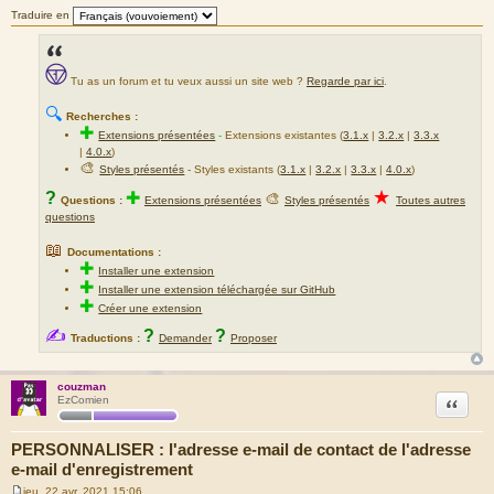
Traduire en
Tu as un forum et tu veux aussi un site web ?
Regarde par ici
.
🔍
Recherches :
✚
Extensions présentées
-
Extensions existantes (
3.1.x
|
3.2.x
|
3.3.x
|
4.0.x
)
🎨
Styles présentés
- Styles existants (
3.1.x
|
3.2.x
|
3.3.x
|
4.0.x
)
★
?
✚
🎨
Questions :
Extensions présentées
Styles présentés
Toutes autres
questions
📖
Documentations :
✚
Installer une extension
✚
Installer une extension téléchargée sur GitHub
✚
Créer une extension
✍
?
?
Traductions :
Demander
Proposer
couzman
Citation
EzComien
PERSONNALISER : l'adresse e-mail de contact de l'adresse
e-mail d'enregistrement
jeu. 22 avr. 2021 15:06