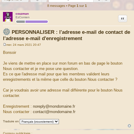
8 messages • Page
1
sur
1
couzman
Citation
EzComien
PERSONNALISER : l'adresse e-mail de contact de
l'adresse e-mail d'enregistrement
mer. 24 mars 2021 20:47
M
e
Bonsoir
s
s
a
Je viens de mettre en place sur mon forum en bas de page le bouton
g
Nous contacter et je me pose une question.
e
Es ce que l'adresse mail pour que les membres valident leurs
enregistrements et la même que celle du bouton Nous contacter ?
Car je voudrais avoir une adresse mail différente pour le bouton Nous
contacter.
Enregistrement :
noreply@mondomaine.fr
Nous contacter :
contact@mondomaine.fr
Traduire en
Contenu publicitaire :