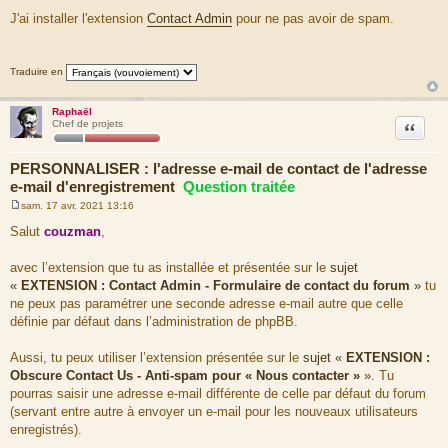
M
e
J'ai installer l'extension
Contact Admin
pour ne pas avoir de spam.
s
s
a
g
Traduire en
e
Raphaël
Citation
Chef de projets
PERSONNALISER : l'adresse e-mail de contact de l'adresse
e-mail d'enregistrement
Question traitée
sam. 17 avr. 2021 13:16
M
e
Salut
couzman
,
s
s
a
avec l’extension que tu as installée et présentée sur le
sujet
g
«
EXTENSION : Contact Admin - Formulaire de contact du forum
»
tu
e
ne peux pas paramétrer une seconde adresse e-mail autre que celle
définie par défaut dans l’administration de phpBB.
Aussi, tu peux utiliser l’extension présentée sur le
sujet «
EXTENSION :
Obscure Contact Us - Anti-spam pour « Nous contacter »
»
. Tu
pourras saisir une adresse e-mail différente de celle par défaut du forum
(servant entre autre à envoyer un e-mail pour les nouveaux utilisateurs
enregistrés).