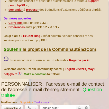
obtenir des conseils et poser des questions dans le forum «
Support
pour phpBB
» ;
demander
&
proposer
des traductions d’extensions dédiées à phpBB.
Dernières nouvelles :
Correctifs
pour phpBB
3.3.3
;
Différences
entre phpBB
3.2.x
&
3.3.x
.
Coup d’œil :
«
EzCom Blog
» idéal pour trouver des conseils et des
services pour son forum phpBB !
Soutenir
le projet de la Communauté EzCom
.
Tu as un forum et tu veux aussi un site web ?
Regarde par ici
.
Welcome on the Ezcom Community board!
|
English visitors, may I
help you?
|
Make a donation
to EzCom
.
PERSONNALISER : l'adresse e-mail de contact
de l'adresse e-mail d'enregistrement
Question
traitée
Modérateurs :
Graphistes
,
Traducteurs
Répondre