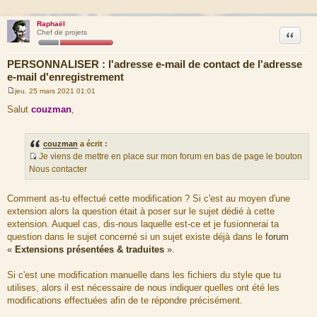
Raphaël
Citation
Chef de projets
PERSONNALISER : l'adresse e-mail de contact de l'adresse
e-mail d'enregistrement
jeu. 25 mars 2021 01:01
M
e
Salut
couzman
,
s
s
a
g
couzman
a écrit :
e
Je viens de mettre en place sur mon forum en bas de page le bouton
S
Nous contacter
o
u
Comment as-tu effectué cette modification ? Si c'est au moyen d'une
r
extension alors la question était à poser sur le sujet dédié à cette
c
extension. Auquel cas, dis-nous laquelle est-ce et je fusionnerai ta
e
question dans le sujet concerné si un sujet existe déjà dans le
forum
d
«
Extensions présentées & traduites
»
.
u
m
Si c'est une modification manuelle dans les fichiers du style que tu
e
utilises, alors il est nécessaire de nous indiquer quelles ont été les
s
modifications effectuées afin de te répondre précisément.
s