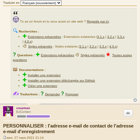
a
Traduire en
g
e
Tu as un forum et tu veux aussi un site web ?
Regarde par ici
.
🔍
Recherches :
✚
Extensions présentées
-
Extensions existantes (
3.1.x
|
3.2.x
|
3.3.x
|
4.0.x
)
🎨
Styles présentés
- Styles existants (
3.1.x
|
3.2.x
|
3.3.x
|
4.0.x
)
★
?
✚
🎨
Questions :
Extensions présentées
Styles présentés
Toutes autres
questions
📖
Documentations :
✚
Installer une extension
✚
Installer une extension téléchargée sur GitHub
✚
Créer une extension
✍
?
?
Traductions :
Demander
Proposer
couzman
Citation
EzComien
PERSONNALISER : l'adresse e-mail de contact de l'adresse
e-mail d'enregistrement
sam. 27 mars 2021 21:14