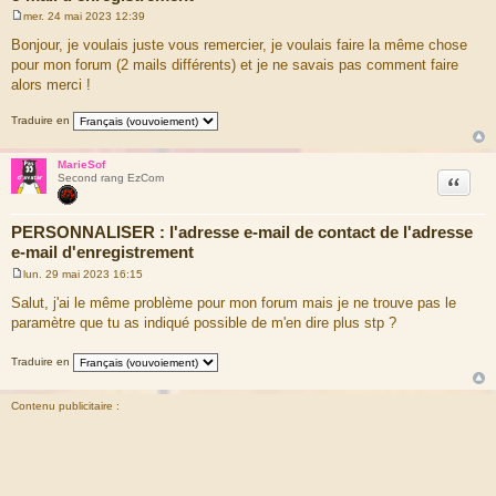
mer. 24 mai 2023 12:39
M
e
Bonjour, je voulais juste vous remercier, je voulais faire la même chose
s
pour mon forum (2 mails différents) et je ne savais pas comment faire
s
a
alors merci !
g
e
Traduire en
MarieSof
Citation
Second rang EzCom
PERSONNALISER : l'adresse e-mail de contact de l'adresse
e-mail d'enregistrement
lun. 29 mai 2023 16:15
M
e
Salut, j'ai le même problème pour mon forum mais je ne trouve pas le
s
paramètre que tu as indiqué possible de m'en dire plus stp ?
s
a
g
Traduire en
e
Contenu publicitaire :