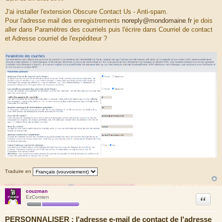
M
e
J'ai installer l'extension Obscure Contact Us - Anti-spam.
s
Pour l'adresse mail des enregistrements
noreply@mondomaine.fr
je dois
s
a
aller dans Paramètres des courriels puis l'écrire dans Courriel de contact
g
et Adresse courriel de l'expéditeur ?
e
Traduire en
couzman
Citation
EzComien
PERSONNALISER : l'adresse e-mail de contact de l'adresse