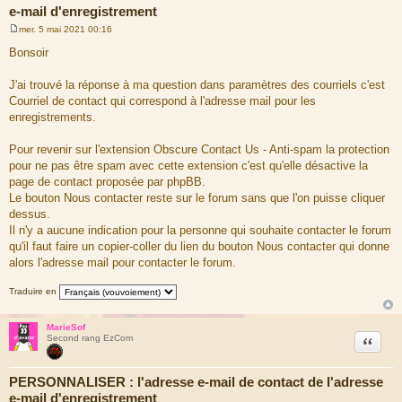
e-mail d'enregistrement
mer. 5 mai 2021 00:16
M
e
Bonsoir
s
s
a
J'ai trouvé la réponse à ma question dans paramètres des courriels c'est
g
Courriel de contact qui correspond à l'adresse mail pour les
e
enregistrements.
Pour revenir sur l'extension Obscure Contact Us - Anti-spam la protection
pour ne pas être spam avec cette extension c'est qu'elle désactive la
page de contact proposée par phpBB.
Le bouton Nous contacter reste sur le forum sans que l'on puisse cliquer
dessus.
Il n'y a aucune indication pour la personne qui souhaite contacter le forum
qu'il faut faire un copier-coller du lien du bouton Nous contacter qui donne
alors l'adresse mail pour contacter le forum.
Traduire en
MarieSof
Citation
Second rang EzCom
PERSONNALISER : l'adresse e-mail de contact de l'adresse
e-mail d'enregistrement