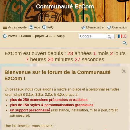
Communauté EzCom
Accès rapide
Aide
FAQ
M’enregistrer
Connexion
Portail
Forum
phpBB & Co
Support pour phpBB
ec
EzCom est ouvert depuis :
23
années
1
mois
2
jours
her
7
heures
20
minutes
28
secondes
ch
Bienvenue sur le forum de la Communauté
er
EzCom !
En ces lieux, nous vous aidons à mettre en place et à personnaliser votre
forum phpBB
3.1.x
,
3.2.x
,
3.3.x
&
4.0.x
grâce à :
plus de 250 extensions présentées et traduites
;
plus de 150 styles & personnalisations graphiques
;
un support personnalisé
(assistance, installation, mise à jour, projet
sur mesure).
Une fois inscrit.e, vous pouvez :