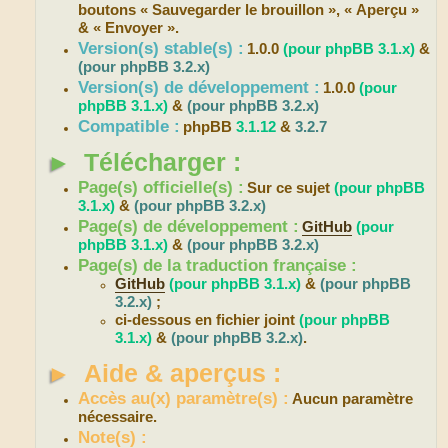
boutons « Sauvegarder le brouillon », « Aperçu »
& « Envoyer ».
Version(s) stable(s) :
1.0.0
(pour phpBB 3.1.x)
&
(pour phpBB 3.2.x)
Version(s) de développement :
1.0.0
(pour
phpBB 3.1.x)
&
(pour phpBB 3.2.x)
Compatible :
phpBB
3.1.12
&
3.2.7
►
Télécharger :
Page(s) officielle(s) :
Sur ce sujet
(pour phpBB
3.1.x)
&
(pour phpBB 3.2.x)
Page(s) de développement :
GitHub
(pour
phpBB 3.1.x)
&
(pour phpBB 3.2.x)
Page(s) de la traduction française :
GitHub
(pour phpBB 3.1.x)
&
(pour phpBB
3.2.x)
;
ci-dessous en fichier joint
(pour phpBB
3.1.x)
&
(pour phpBB 3.2.x)
.
►
Aide & aperçus :
Accès au(x) paramètre(s) :
Aucun paramètre
nécessaire.
Note(s) :