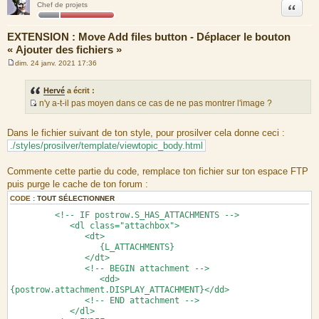
Citation
Chef de projets
EXTENSION : Move Add files button - Déplacer le bouton
« Ajouter des fichiers »
dim. 24 janv. 2021 17:36
M
e
s
Hervé
a écrit :
s
n'y a-t-il pas moyen dans ce cas de ne pas montrer l'image ?
a
S
g
e
o
Dans le fichier suivant de ton style, pour prosilver cela donne ceci :
u
./styles/prosilver/template/viewtopic_body.html
r
c
Commente cette partie du code, remplace ton fichier sur ton espace FTP
e
puis purge le cache de ton forum :
d
CODE :
TOUT SÉLECTIONNER
u
<!-- IF postrow.S_HAS_ATTACHMENTS -->
m
<dl class="attachbox">
e
<dt>
s
{L_ATTACHMENTS}
s
</dt>
a
<!-- BEGIN attachment -->
<dd>
g
{postrow.attachment.DISPLAY_ATTACHMENT}</dd>
e
<!-- END attachment -->
</dl>