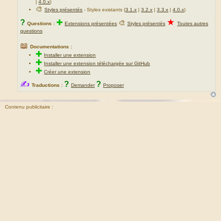
|
4.0.x
)
🎨
Styles présentés
- Styles existants (
3.1.x
|
3.2.x
|
3.3.x
|
4.0.x
)
★
?
✚
🎨
Questions :
Extensions présentées
Styles présentés
Toutes autres
questions
📖
Documentations :
✚
Installer une extension
✚
Installer une extension téléchargée sur GitHub
✚
Créer une extension
✍
?
?
Traductions :
Demander
Proposer
Contenu publicitaire :