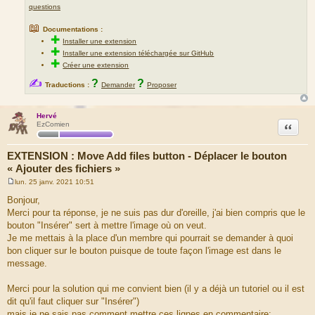
questions
📖
Documentations :
✚
Installer une extension
✚
Installer une extension téléchargée sur GitHub
✚
Créer une extension
✍
?
?
Traductions :
Demander
Proposer
Hervé
Citation
EzComien
EXTENSION : Move Add files button - Déplacer le bouton
« Ajouter des fichiers »
lun. 25 janv. 2021 10:51
M
e
Bonjour,
s
Merci pour ta réponse, je ne suis pas dur d'oreille, j'ai bien compris que le
s
a
bouton "Insérer" sert à mettre l'image où on veut.
g
Je me mettais à la place d'un membre qui pourrait se demander à quoi
e
bon cliquer sur le bouton puisque de toute façon l'image est dans le
message.
Merci pour la solution qui me convient bien (il y a déjà un tutoriel ou il est
dit qu'il faut cliquer sur "Insérer")
mais je ne sais pas comment mettre ces lignes en commentaire;