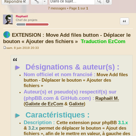
Répondre
7 messages • Page
1
sur
1
Raphaël
Citation
Chef de projets
EXTENSION : Move Add files button - Déplacer le
bouton « Ajouter des fichiers »
Traduction EzCom
sam. 8 juin 2019 20:33
M
e
s
s
►
Désignations & auteur(s) :
a
g
e
Nom officiel et nom francisé :
Move Add files
button - Déplacer le bouton « Ajouter des
fichiers »
Auteur(s) et pseudo(s) respectif(s) sur
(phpBB.com & GitHub.com) :
Raphaël M.
(
Galixte de EzCom
&
Galixte
)
►
Caractéristiques :
Description :
Cette extension pour phpBB
3.1.x
&
3.2.x
permet de déplacer le bouton « Ajout des
fichiers », afin de le mettre en valeur, à gauche des