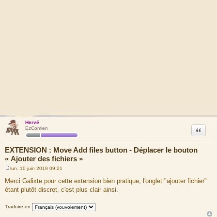
Hervé
Citation
EzComien
EXTENSION : Move Add files button - Déplacer le bouton
« Ajouter des fichiers »
lun. 10 juin 2019 09:21
M
e
Merci Galixte pour cette extension bien pratique, l'onglet "ajouter fichier"
s
étant plutôt discret, c'est plus clair ainsi.
s
a
g
Traduire en
e