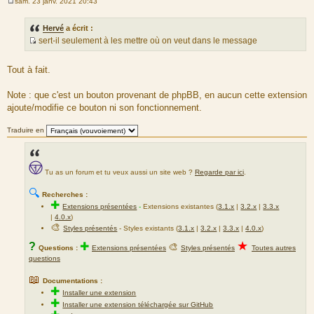
sam. 23 janv. 2021 20:43
M
e
s
Hervé
a écrit :
s
sert-il seulement à les mettre où on veut dans le message
a
S
g
e
o
Tout à fait.
u
r
Note : que c'est un bouton provenant de phpBB, en aucun cette extension
c
ajoute/modifie ce bouton ni son fonctionnement.
e
d
Traduire en
u
m
e
Tu as un forum et tu veux aussi un site web ?
Regarde par ici
.
s
s
🔍
Recherches :
a
✚
Extensions présentées
-
Extensions existantes (
3.1.x
|
3.2.x
|
3.3.x
g
|
4.0.x
)
e
🎨
Styles présentés
- Styles existants (
3.1.x
|
3.2.x
|
3.3.x
|
4.0.x
)
★
?
✚
🎨
Questions :
Extensions présentées
Styles présentés
Toutes autres
questions
📖
Documentations :
✚
Installer une extension
✚
Installer une extension téléchargée sur GitHub