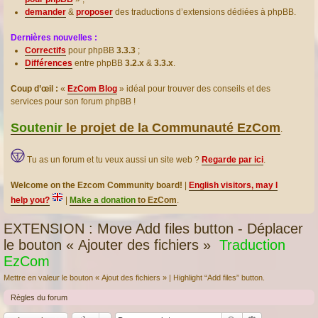
demander
&
proposer
des traductions d’extensions dédiées à phpBB.
Dernières nouvelles :
Correctifs
pour phpBB
3.3.3
;
Différences
entre phpBB
3.2.x
&
3.3.x
.
Coup d’œil :
«
EzCom Blog
» idéal pour trouver des conseils et des
services pour son forum phpBB !
Soutenir
le projet de la Communauté EzCom
.
Tu as un forum et tu veux aussi un site web ?
Regarde par ici
.
Welcome on the Ezcom Community board!
|
English visitors, may I
help you?
|
Make a donation
to EzCom
.
EXTENSION : Move Add files button - Déplacer
le bouton « Ajouter des fichiers »
Traduction
EzCom
Mettre en valeur le bouton « Ajout des fichiers » | Highlight “Add files” button.
Règles du forum