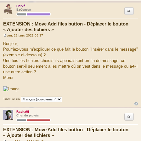
Hervé
Citation
EzComien
EXTENSION : Move Add files button - Déplacer le bouton
« Ajouter des fichiers »
ven. 22 janv. 2021 09:37
M
e
Bonjour,
s
Pourriez-vous m'expliquer ce que fait le bouton "Insérer dans le message"
s
a
(exemple ci-dessous) ?
g
Une fois les fichiers choisis ils apparaissent en fin de message, ce
e
bouton sert-il seulement à les mettre où on veut dans le message ou a-t-il
une autre action ?
Merci
Traduire en
Raphaël
Citation
Chef de projets
EXTENSION : Move Add files button - Déplacer le bouton
« Ajouter des fichiers »