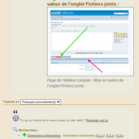
valeur de l’onglet Fichiers joints :
Page de l’éditeur complet - Mise en valeur de
l’onglet Fichiers joints.
Traduire en
Tu as un forum et tu veux aussi un site web ?
Regarde par ici
.
🔍
Recherches :
✚
Extensions présentées
-
Extensions existantes (
3.1.x
|
3.2.x
|
3.3.x