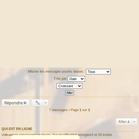
Afficher les messages postés depuis :
Trier par
Répondre
7 messages • Page
1
sur
1
Aller à
QUI EST EN LIGNE
Utilisateurs parcourant ce forum : Aucun utilisateur enregistré et 20 invités