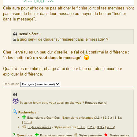
<!-- ENDIF -->
Cela aura pour effet de ne pas afficher le fichier joint si tes membres n'ont
pas insérer le fichier dans leur message au moyen du bouton "Insérer
dans le message".
Hervé
a écrit :
à quoi sert-il de cliquer sur "insérer dans le message" ?
S
o
Cher Hervé tu es un peu dur d'oreille, je t'ai déjà confirmé la différence :
u
"à les mettre
où on veut dans le message
".
r
c
Quant à tes membres, charge à toi de leur faire un tutoriel pour leur
e
expliquer la différence.
d
u
Traduire en
m
e
s
Tu as un forum et tu veux aussi un site web ?
Regarde par ici
.
s
a
🔍
Recherches :
g
✚
Extensions présentées
-
Extensions existantes (
3.1.x
|
3.2.x
|
3.3.x
e
|
4.0.x
)
🎨
Styles présentés
- Styles existants (
3.1.x
|
3.2.x
|
3.3.x
|
4.0.x
)
★
?
✚
🎨
Questions :
Extensions présentées
Styles présentés
Toutes autres