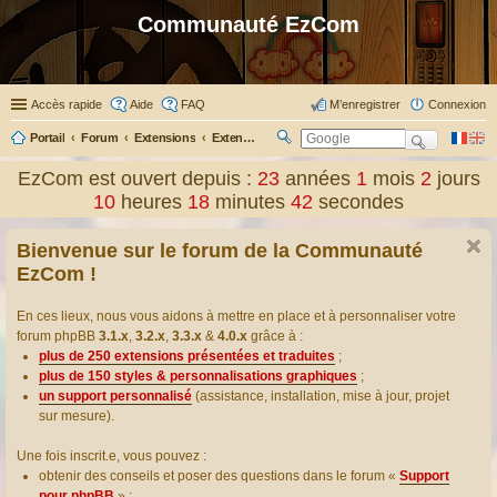
Communauté EzCom
Accès rapide
Aide
FAQ
M’enregistrer
Connexion
Portail
Forum
Extensions
Extensions présentées & traduites
R
ec
EzCom est ouvert depuis :
23
années
1
mois
2
jours
her
10
heures
18
minutes
43
secondes
ch
er
Bienvenue sur le forum de la Communauté
EzCom !
En ces lieux, nous vous aidons à mettre en place et à personnaliser votre
forum phpBB
3.1.x
,
3.2.x
,
3.3.x
&
4.0.x
grâce à :
plus de 250 extensions présentées et traduites
;
plus de 150 styles & personnalisations graphiques
;
un support personnalisé
(assistance, installation, mise à jour, projet
sur mesure).
Une fois inscrit.e, vous pouvez :
obtenir des conseils et poser des questions dans le forum «
Support
pour phpBB
» ;