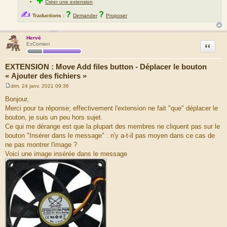
✚
Créer une extension
✍
?
?
Traductions :
Demander
Proposer
Hervé
Citation
EzComien
EXTENSION : Move Add files button - Déplacer le bouton
« Ajouter des fichiers »
dim. 24 janv. 2021 09:36
M
e
Bonjour,
s
Merci pour ta réponse; effectivement l'extension ne fait "que" déplacer le
s
a
bouton, je suis un peu hors sujet.
g
Ce qui me dérange est que la plupart des membres ne cliquent pas sur le
e
bouton "Insérer dans le message" : n'y a-t-il pas moyen dans ce cas de
ne pas montrer l'image ?
Voici une image insérée dans le message