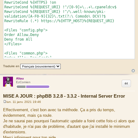
RewriteCond %{HTTPS} !on
RewriteCond %{REQUEST_URI} !^/[0-9]+\..+\.cpaneldcv$
RewriteCond %{REQUEST_URI} !^/\.well-known/pki-
validation/[A-F0-9]{32}\.txt(?:\ Comodo\ DCV)?$
RewriteRule (.*) https://%{HTTP_HOST}%{REQUEST_URI}
<Files "config.php">
Order Allow,Deny
Deny from All
</Files>
<Files "common.php">
Order Allow,Deny[code]
Deny from All
Traduire en
</Files>
[/code]
Altau
nouveau .htaccess :[code]RewriteEngine On
Citation
EzComien
RewriteCond %{HTTPS} !on
RewriteCond %{REQUEST_URI} !^/[0-9]+\..+\.cpaneldcv$
RewriteCond %{REQUEST_URI} !^/\.well-known/pki-
MISE A JOUR : phpBB 3.2.8 - 3.3.2 - Internal Server Error
validation/[A-F0-9]{32}\.txt(?:\ Comodo\ DCV)?$
lun. 11 janv. 2021 19:46
RewriteRule (.*) https://%{HTTP_HOST}%{REQUEST_URI}
M
e
Effectivement, c'est bon avec ta méthode. Ça a pris du temps,
s
RewriteCond %{REQUEST_FILENAME} !-f
évidemment, mais ça roule.
s
RewriteCond %{REQUEST_FILENAME} !-d
a
Je ne saurai pas pourquoi l'
automatic update
a foiré cette fois-ci alors que
RewriteRule ^(.*)$ app.php [QSA,L]
g
d'habitude, je n'ai pas de problème, d'autant que j'ai installé le minimum
e
</IfModule><IfModule mod_negotiation.c>
d'extensions.
Options -MultiViews
Merci infiniment pour ton aide.