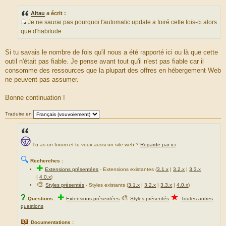
g
e
e
d
Altau
a écrit :
u
Je ne saurai pas pourquoi l'automatic update a foiré cette fois-ci alors
m
S
que d'habitude
e
o
s
u
Si tu savais le nombre de fois qu'il nous a été rapporté ici ou là que cette
s
r
outil n'était pas fiable. Je pense avant tout qu'il n'est pas fiable car il
a
c
consomme des ressources que la plupart des offres en hébergement Web
g
e
ne peuvent pas assumer.
e
d
u
Bonne continuation !
m
e
Traduire en
s
s
a
Tu as un forum et tu veux aussi un site web ?
Regarde par ici
.
g
e
🔍
Recherches :
✚
Extensions présentées
-
Extensions existantes (
3.1.x
|
3.2.x
|
3.3.x
|
4.0.x
)
🎨
Styles présentés
- Styles existants (
3.1.x
|
3.2.x
|
3.3.x
|
4.0.x
)
★
?
✚
🎨
Questions :
Extensions présentées
Styles présentés
Toutes autres
questions
📖
Documentations :