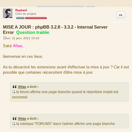
Raphaël
Citation
Chef de projets
MISE A JOUR : phpBB 3.2.8 - 3.3.2 - Internal Server
Error
Question traitée
lun. 11 janv. 2021 15:43
M
e
Salut
Altau
,
s
s
a
bienvenue en ces lieux.
g
e
As-tu désactivé les extensions avant d'effectuer la mise à jour ? Car il est
possible que certaines nécessitent d'être mise à jour.
Altau
a écrit :
le forum affiche une page blanche quand le répertoire install est
S
renommé
o
u
r
c
Altau
a écrit :
e
la rubrique "FORUMS" dans l'admin affiche une page blanche
d
S