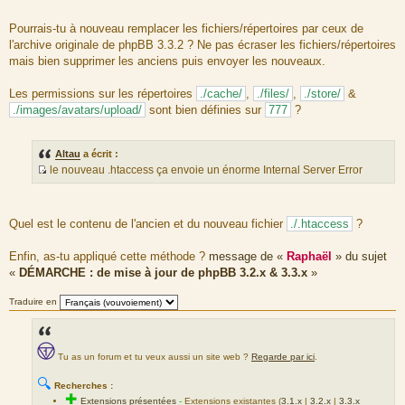
u
o
m
u
Pourrais-tu à nouveau remplacer les fichiers/répertoires par ceux de
e
r
l'archive originale de phpBB 3.3.2 ? Ne pas écraser les fichiers/répertoires
s
c
mais bien supprimer les anciens puis envoyer les nouveaux.
s
e
a
d
Les permissions sur les répertoires
./cache/
,
./files/
,
./store/
&
g
u
./images/avatars/upload/
sont bien définies sur
777
?
e
m
e
s
Altau
a écrit :
s
le nouveau .htaccess ça envoie un énorme Internal Server Error
a
S
g
o
e
u
Quel est le contenu de l'ancien et du nouveau fichier
./.htaccess
?
r
c
Enfin, as-tu appliqué cette méthode ?
message de «
Raphaël
» du sujet
e
«
DÉMARCHE : de mise à jour de phpBB 3.2.x & 3.3.x
»
d
u
Traduire en
m
e
s
Tu as un forum et tu veux aussi un site web ?
Regarde par ici
.
s
a
🔍
Recherches :
g
✚
Extensions présentées
-
Extensions existantes (
3.1.x
|
3.2.x
|
3.3.x