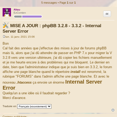
5 messages • Page
1
sur
1
Altau
Citation
EzComien
MISE A JOUR : phpBB 3.2.8 - 3.3.2 - Internal
Server Error
lun. 11 janv. 2021 15:06
M
e
Bon
s
Cal fait des années que j'effectue des mises à jour de forums phpBB
s
a
mais là, alors que j'ai dû attendre de passer en PHP 7.x pour migrer la V
g
3.2.8 vers une version ultérieure, j'ai dû copier les fichiers manuellement
e
et je me heurte encore à des problèmes qui me bloquent. Le dernier en
date, bien que l'administrateur indique que je suis bien en 3.3.2, le forum
affiche une page blanche quand le répertoire
install
est renommé, la
rubrique "FORUMS" dans l'admin affiche une page blanche. Et avec le
Internal Server
nouveau
.htaccess
ça envoie un énorme
Error
.
Quelqu'un a une idée où il faudrait regarder ?
Merci d'avance.
Traduire en
Contenu publicitaire :