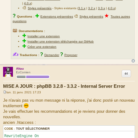
e
|
4.0.x
)
🎨
Styles présentés
- Styles existants (
3.1.x
|
3.2.x
|
3.3.x
|
4.0.x
)
★
?
✚
🎨
Questions :
Extensions présentées
Styles présentés
Toutes autres
questions
📖
Documentations :
✚
Installer une extension
✚
Installer une extension téléchargée sur GitHub
✚
Créer une extension
✍
?
?
Traductions :
Demander
Proposer
Altau
Citation
EzComien
MISE A JOUR : phpBB 3.2.8 - 3.3.2 - Internal Server Error
lun. 11 janv. 2021 17:23
M
e
Je n'avais pas vu mon message ni la réponse, j'ai donc posté un nouveau
s
inutilement
s
a
Je vais effectuer les recommandations et je reviens pour donner des
g
nouvelles.
e
ancien .htaccess :
CODE :
TOUT SÉLECTIONNER
RewriteEngine On