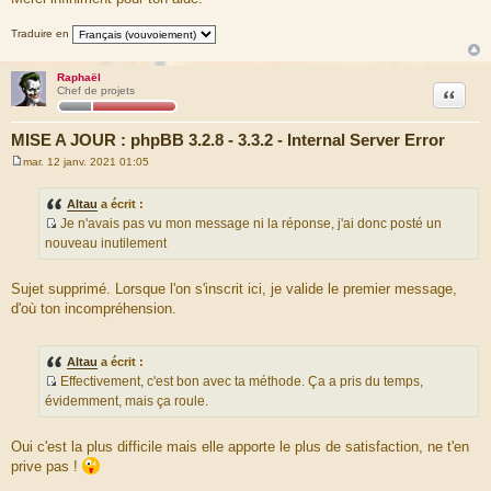
</IfModule>
Traduire en
<IfModule mod_version.c>
<IfVersion < 2.4>
>>>>>>> NEW_FILE
Raphaël
Citation
Chef de projets
<Files "config.php">
Order Allow,Deny
Deny from All
MISE A JOUR : phpBB 3.2.8 - 3.3.2 - Internal Server Error
</Files>
<Files "common.php">
mar. 12 janv. 2021 01:05
M
Order Allow,Deny
e
Deny from All
s
Altau
a écrit :
</Files>
s
Je n'avais pas vu mon message ni la réponse, j'ai donc posté un
a
S
g
nouveau inutilement
e
o
u
Sujet supprimé. Lorsque l'on s'inscrit ici, je valide le premier message,
r
d'où ton incompréhension.
c
e
d
Altau
a écrit :
u
Effectivement, c'est bon avec ta méthode. Ça a pris du temps,
m
S
évidemment, mais ça roule.
e
o
s
u
Oui c'est la plus difficile mais elle apporte le plus de satisfaction, ne t'en
s
r
prive pas !
a
c