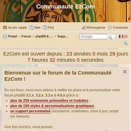
Communauté EzCom
Accès rapide
Aide
FAQ
M’enregistrer
Connexion
Portail
Forum
phpBB & Co
Support pour phpBB
ec
EzCom est ouvert depuis :
23
années
0
mois
29
jours
her
7
heures
32
minutes
0
secondes
ch
Bienvenue sur le forum de la Communauté
er
EzCom !
En ces lieux, nous vous aidons à mettre en place et à personnaliser votre
forum phpBB
3.1.x
,
3.2.x
,
3.3.x
&
4.0.x
grâce à :
plus de 250 extensions présentées et traduites
;
plus de 150 styles & personnalisations graphiques
;
un support personnalisé
(assistance, installation, mise à jour, projet
sur mesure).
Une fois inscrit.e, vous pouvez :