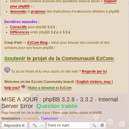
obtenir des conseils et poser des questions dans le forum «
Support
pour phpBB
» ;
demander
&
proposer
des traductions d’extensions dédiées à phpBB.
Dernières nouvelles :
Correctifs
pour phpBB
3.3.3
;
Différences
entre phpBB
3.2.x
&
3.3.x
.
Coup d’œil :
«
EzCom Blog
» idéal pour trouver des conseils et des
services pour son forum phpBB !
Soutenir
le projet de la Communauté EzCom
.
Tu as un forum et tu veux aussi un site web ?
Regarde par ici
.
Welcome on the Ezcom Community board!
|
English visitors, may I
help you?
|
Make a donation
to EzCom
.
MISE A JOUR : phpBB 3.2.8 - 3.3.2 - Internal
Server Error
Question traitée
Page blanche lors de la mise à jour | Blank page during update of phpBB.
Modérateurs :
Graphistes
,
Traducteurs
Répondre