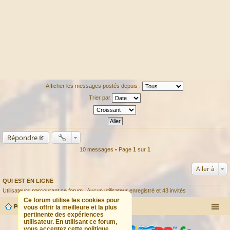
Afficher les messages postés depuis :
Trier par
Répondre
10 messages • Page
1
sur
1
Aller à
QUI EST EN LIGNE
Utilisateurs parcourant ce forum : Aucun utilisateur enregistré et 43 invités
Ce forum utilise les cookies pour
Portail
Forum
vous offrir la meilleure et la plus
pertinente des expériences
utilisateur. En utilisant ce forum,
vous acceptez cette politique.