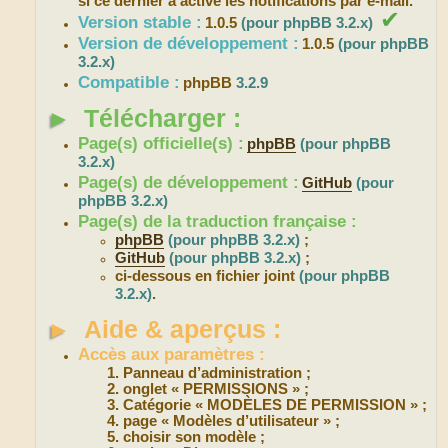
si ce dernier a activé les notifications par e-mail.
✔
Version stable :
1.0.5
(pour phpBB 3.2.x)
Version de développement :
1.0.5
(pour phpBB
3.2.x)
Compatible :
phpBB
3.2.9
►
Télécharger :
Page(s) officielle(s) :
phpBB
(pour phpBB
3.2.x)
Page(s) de développement :
GitHub
(pour
phpBB 3.2.x)
Page(s) de la traduction française :
phpBB
(pour phpBB 3.2.x)
;
GitHub
(pour phpBB 3.2.x)
;
ci-dessous en fichier joint
(pour phpBB
3.2.x)
.
►
Aide & aperçus :
Accès aux paramètres :
Panneau d’administration ;
onglet « PERMISSIONS » ;
Catégorie « MODÈLES DE PERMISSION » ;
page « Modèles d’utilisateur » ;
choisir son modèle ;