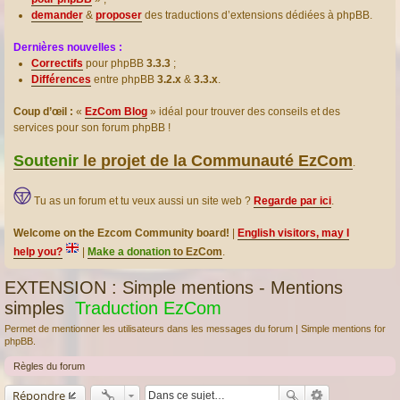
demander
&
proposer
des traductions d’extensions dédiées à phpBB.
Dernières nouvelles :
Correctifs
pour phpBB
3.3.3
;
Différences
entre phpBB
3.2.x
&
3.3.x
.
Coup d’œil :
«
EzCom Blog
» idéal pour trouver des conseils et des
services pour son forum phpBB !
Soutenir
le projet de la Communauté EzCom
.
Tu as un forum et tu veux aussi un site web ?
Regarde par ici
.
Welcome on the Ezcom Community board!
|
English visitors, may I
help you?
|
Make a donation
to EzCom
.
EXTENSION : Simple mentions - Mentions
simples
Traduction EzCom
Permet de mentionner les utilisateurs dans les messages du forum | Simple mentions for
phpBB.
Règles du forum
Répondre