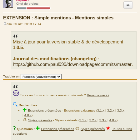
Citation
Chef de projets
EXTENSION : Simple mentions - Mentions simples
dim. 20 oct. 2019 17:14
M
e
s
s
Mise à jour pour la version stable & de développement
a
g
1.0.5
.
e
Journal des modifications (changelog) :
https://github.com/paul999/downloadpage/commits/master
.
Traduire en
Tu as un forum et tu veux aussi un site web ?
Regarde par ici
.
🔍
Recherches :
✚
Extensions présentées
-
Extensions existantes (
3.1.x
|
3.2.x
|
3.3.x
|
4.0.x
)
🎨
Styles présentés
- Styles existants (
3.1.x
|
3.2.x
|
3.3.x
|
4.0.x
)
★
?
✚
🎨
Questions :
Extensions présentées
Styles présentés
Toutes autres
questions