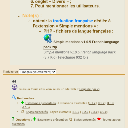
onglet « Divers » ;
Peut mentionner les utilisateurs.
Note(s) :
obtenir la
traduction française
dédiée à
l’extension « Simple mentions » :
PHP - fichiers de langue française ;
Simple mentions v1.0.5 French language
pack.zip
Simple mentions v1.0.5 French language pack.
(3.7 Kio) Téléchargé 932 fois
Traduire en
Tu as un forum et tu veux aussi un site web ?
Regarde par ici
.
🔍
Recherches :
✚
Extensions présentées
-
Extensions existantes (
3.1.x
|
3.2.x
|
3.3.x
|
4.0.x
)
🎨
Styles présentés
- Styles existants (
3.1.x
|
3.2.x
|
3.3.x
|
4.0.x
)
★
?
✚
🎨
Questions :
Extensions présentées
Styles présentés
Toutes autres
questions