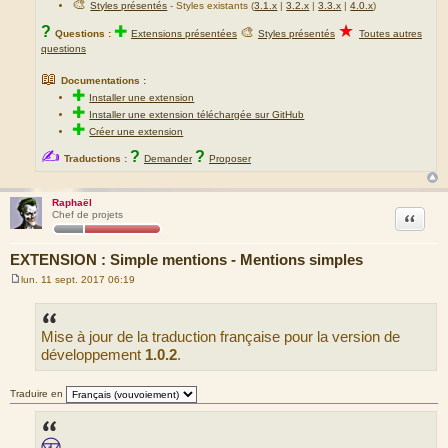
🎨
Styles présentés
- Styles existants (
3.1.x
|
3.2.x
|
3.3.x
|
4.0.x
)
★
?
✚
🎨
Questions :
Extensions présentées
Styles présentés
Toutes autres
questions
📖
Documentations :
✚
Installer une extension
✚
Installer une extension téléchargée sur GitHub
✚
Créer une extension
✍
?
?
Traductions :
Demander
Proposer
Raphaël
Citation
Chef de projets
EXTENSION : Simple mentions - Mentions simples
lun. 11 sept. 2017 06:19
M
e
s
s
Mise à jour de la traduction française pour la version de
a
g
développement
1.0.2
.
e
Traduire en