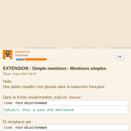
tomberaid
Citation
Graphiste
EXTENSION : Simple mentions - Mentions simples
ven. 9 juin 2017 19:57
M
e
Hello
s
Une petite coquille c'est glissée dans la traduction française.
s
a
g
Dans le fichier email/mention_mail.txt, trouver :
e
CODE :
TOUT SÉLECTIONNER
Subject: Vous a avez été mentionné
Et remplacer par :
CODE :
TOUT SÉLECTIONNER