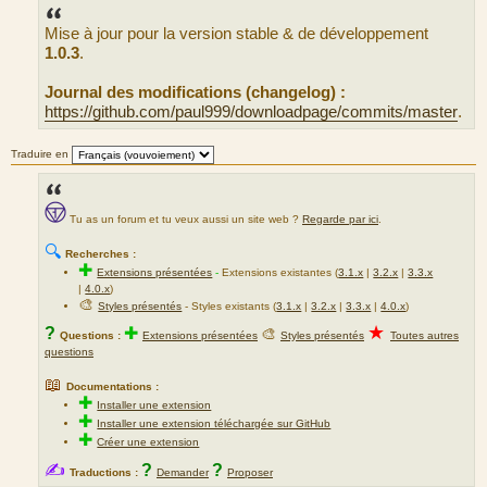
s
s
Mise à jour pour la version stable & de développement
a
g
1.0.3
.
e
Journal des modifications (changelog) :
https://github.com/paul999/downloadpage/commits/master
.
Traduire en
Tu as un forum et tu veux aussi un site web ?
Regarde par ici
.
🔍
Recherches :
✚
Extensions présentées
-
Extensions existantes (
3.1.x
|
3.2.x
|
3.3.x
|
4.0.x
)
🎨
Styles présentés
- Styles existants (
3.1.x
|
3.2.x
|
3.3.x
|
4.0.x
)
★
?
✚
🎨
Questions :
Extensions présentées
Styles présentés
Toutes autres
questions
📖
Documentations :
✚
Installer une extension
✚
Installer une extension téléchargée sur GitHub
✚
Créer une extension
✍
?
?
Traductions :
Demander
Proposer