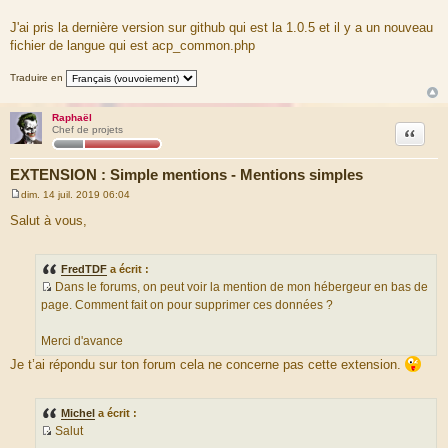
s
a
J'ai pris la dernière version sur github qui est la 1.0.5 et il y a un nouveau
g
fichier de langue qui est acp_common.php
e
Traduire en
Raphaël
Citation
Chef de projets
EXTENSION : Simple mentions - Mentions simples
dim. 14 juil. 2019 06:04
M
e
Salut à vous,
s
s
a
g
FredTDF
a écrit :
e
Dans le forums, on peut voir la mention de mon hébergeur en bas de
S
page. Comment fait on pour supprimer ces données ?
o
u
Merci d'avance
r
Je t’ai répondu sur ton forum cela ne concerne pas cette extension.
c
e
d
Michel
a écrit :
u
Salut
m
S