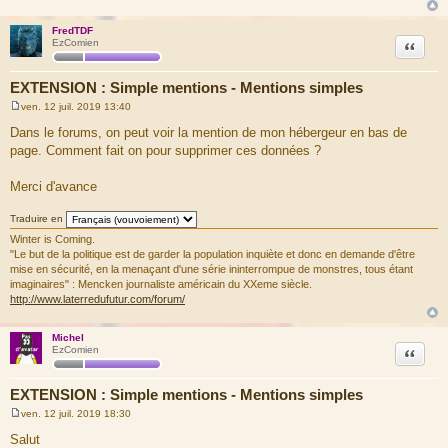
FredTDF
Citation
EzComien
EXTENSION : Simple mentions - Mentions simples
ven. 12 juil. 2019 13:40
M
e
Dans le forums, on peut voir la mention de mon hébergeur en bas de
s
page. Comment fait on pour supprimer ces données ?
s
a
g
Merci d'avance
e
Traduire en
Winter is Coming.
"Le but de la politique est de garder la population inquiète et donc en demande d'être
mise en sécurité, en la menaçant d'une série ininterrompue de monstres, tous étant
imaginaires" : Mencken journaliste américain du XXeme siècle.
http://www.laterredufutur.com/forum/
Michel
Citation
EzComien
EXTENSION : Simple mentions - Mentions simples
ven. 12 juil. 2019 18:30
M
e
Salut
s