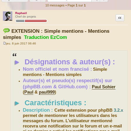
10 messages • Page
1
sur
1
Raphaël
Citation
Chef de projets
EXTENSION : Simple mentions - Mentions
simples
Traduction EzCom
jeu. 8 juin 2017 06:46
M
e
s
s
►
Désignations & auteur(s) :
a
g
e
Nom officiel et nom francisé :
Simple
mentions - Mentions simples
Auteur(s) et pseudo(s) respectif(s) sur
(phpBB.com & GitHub.com) :
Paul Sohier
(
Paul
&
paul999
)
►
Caractéristiques :
Description :
Cette extension pour phpBB
3.2.x
permet de mentionner les utilisateurs dans les
messages du forum. L’utilisateur mentionné
recevra une notification sur le forum et un e-mail