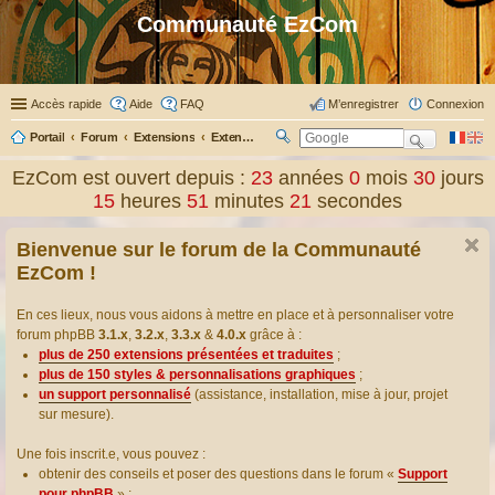
Communauté EzCom
Accès rapide
Aide
FAQ
M’enregistrer
Connexion
Portail
Forum
Extensions
Extensions présentées & traduites
R
ec
EzCom est ouvert depuis :
23
années
0
mois
30
jours
her
15
heures
51
minutes
22
secondes
ch
er
Bienvenue sur le forum de la Communauté
EzCom !
En ces lieux, nous vous aidons à mettre en place et à personnaliser votre
forum phpBB
3.1.x
,
3.2.x
,
3.3.x
&
4.0.x
grâce à :
plus de 250 extensions présentées et traduites
;
plus de 150 styles & personnalisations graphiques
;
un support personnalisé
(assistance, installation, mise à jour, projet
sur mesure).
Une fois inscrit.e, vous pouvez :
obtenir des conseils et poser des questions dans le forum «
Support
pour phpBB
» ;