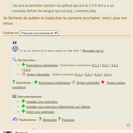
e
o
J'ai pris la dernière version sur github qui est la 1.0.5 et il y a un
s
u
nouveau fichier de langue qui est acp_common.php
s
r
Je tâcherai de publier la traduction la semaine prochaine, merci pour ton
a
c
retour.
g
e
e
d
Traduire en
u
m
e
Tu as un forum et tu veux aussi un site web ?
Regarde par ici
.
s
s
🔍
Recherches :
a
✚
Extensions présentées
-
Extensions existantes (
3.1.x
|
3.2.x
|
3.3.x
g
|
4.0.x
)
e
🎨
Styles présentés
- Styles existants (
3.1.x
|
3.2.x
|
3.3.x
|
4.0.x
)
★
?
✚
🎨
Questions :
Extensions présentées
Styles présentés
Toutes autres
questions
📖
Documentations :
✚
Installer une extension
✚
Installer une extension téléchargée sur GitHub
✚
Créer une extension
✍
?
?
Traductions :
Demander
Proposer
Raphaël