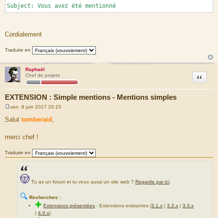
Subject: Vous avez été mentionné
Cordialement
Traduire en
Raphaël
Citation
Chef de projets
EXTENSION : Simple mentions - Mentions simples
ven. 9 juin 2017 20:15
M
e
Salut
tomberaid
,
s
s
a
merci chef !
g
e
Traduire en
Tu as un forum et tu veux aussi un site web ?
Regarde par ici
.
🔍
Recherches :
✚
Extensions présentées
-
Extensions existantes (
3.1.x
|
3.2.x
|
3.3.x
|
4.0.x
)