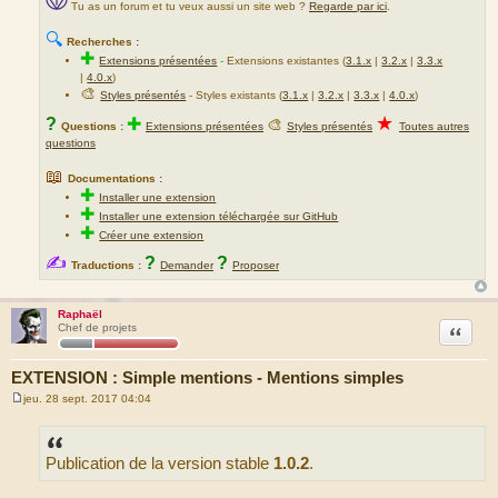
Tu as un forum et tu veux aussi un site web ?
Regarde par ici
.
🔍
Recherches :
✚
Extensions présentées
-
Extensions existantes (
3.1.x
|
3.2.x
|
3.3.x
|
4.0.x
)
🎨
Styles présentés
- Styles existants (
3.1.x
|
3.2.x
|
3.3.x
|
4.0.x
)
★
?
✚
🎨
Questions :
Extensions présentées
Styles présentés
Toutes autres
questions
📖
Documentations :
✚
Installer une extension
✚
Installer une extension téléchargée sur GitHub
✚
Créer une extension
✍
?
?
Traductions :
Demander
Proposer
Raphaël
Citation
Chef de projets
EXTENSION : Simple mentions - Mentions simples
jeu. 28 sept. 2017 04:04
M
e
s
s
Publication de la version stable
1.0.2
.
a
g
e