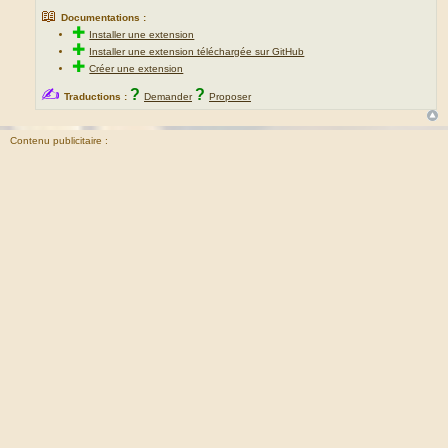
📖
Documentations :
✚
Installer une extension
✚
Installer une extension téléchargée sur GitHub
✚
Créer une extension
✍
?
?
Traductions :
Demander
Proposer
Contenu publicitaire :