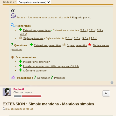
Traduire en
Tu as un forum et tu veux aussi un site web ?
Regarde par ici
.
🔍
Recherches :
✚
Extensions présentées
-
Extensions existantes (
3.1.x
|
3.2.x
|
3.3.x
|
4.0.x
)
🎨
Styles présentés
- Styles existants (
3.1.x
|
3.2.x
|
3.3.x
|
4.0.x
)
★
?
✚
🎨
Questions :
Extensions présentées
Styles présentés
Toutes autres
questions
📖
Documentations :
✚
Installer une extension
✚
Installer une extension téléchargée sur GitHub
✚
Créer une extension
✍
?
?
Traductions :
Demander
Proposer
Raphaël
Citation
Chef de projets
EXTENSION : Simple mentions - Mentions simples
jeu. 16 mai 2019 06:44
M
e