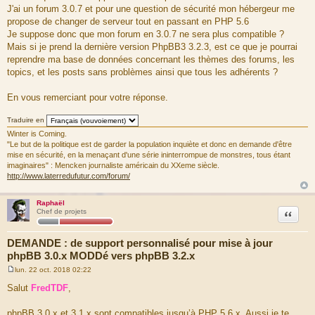
g
J'ai un forum 3.0.7 et pour une question de sécurité mon hébergeur me
e
propose de changer de serveur tout en passant en PHP 5.6
Je suppose donc que mon forum en 3.0.7 ne sera plus compatible ?
Mais si je prend la dernière version PhpBB3 3.2.3, est ce que je pourrai
reprendre ma base de données concernant les thèmes des forums, les
topics, et les posts sans problèmes ainsi que tous les adhérents ?
En vous remerciant pour votre réponse.
Traduire en
Winter is Coming.
"Le but de la politique est de garder la population inquiète et donc en demande d'être
mise en sécurité, en la menaçant d'une série ininterrompue de monstres, tous étant
imaginaires" : Mencken journaliste américain du XXeme siècle.
http://www.laterredufutur.com/forum/
Raphaël
Citation
Chef de projets
DEMANDE : de support personnalisé pour mise à jour
phpBB 3.0.x MODDé vers phpBB 3.2.x
lun. 22 oct. 2018 02:22
M
e
Salut
FredTDF
,
s
s
a
phpBB 3.0.x et 3.1.x sont compatibles jusqu’à PHP 5.6.x. Aussi je te