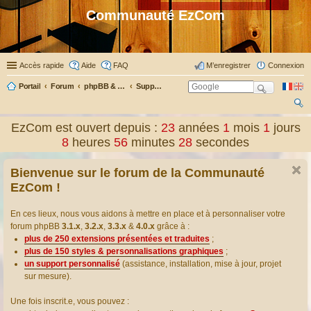
Communauté EzCom
Accès rapide
Aide
FAQ
M’enregistrer
Connexion
Portail
Forum
phpBB & Co
Support pour phpBB
ec
EzCom est ouvert depuis :
23
années
1
mois
1
jours
her
8
heures
56
minutes
29
secondes
ch
Bienvenue sur le forum de la Communauté
er
EzCom !
En ces lieux, nous vous aidons à mettre en place et à personnaliser votre
forum phpBB
3.1.x
,
3.2.x
,
3.3.x
&
4.0.x
grâce à :
plus de 250 extensions présentées et traduites
;
plus de 150 styles & personnalisations graphiques
;
un support personnalisé
(assistance, installation, mise à jour, projet
sur mesure).
Une fois inscrit.e, vous pouvez :