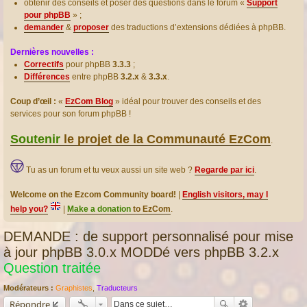
obtenir des conseils et poser des questions dans le forum «
Support
pour phpBB
» ;
demander
&
proposer
des traductions d’extensions dédiées à phpBB.
Dernières nouvelles :
Correctifs
pour phpBB
3.3.3
;
Différences
entre phpBB
3.2.x
&
3.3.x
.
Coup d’œil :
«
EzCom Blog
» idéal pour trouver des conseils et des
services pour son forum phpBB !
Soutenir
le projet de la Communauté EzCom
.
Tu as un forum et tu veux aussi un site web ?
Regarde par ici
.
Welcome on the Ezcom Community board!
|
English visitors, may I
help you?
|
Make a donation
to EzCom
.
DEMANDE : de support personnalisé pour mise
à jour phpBB 3.0.x MODDé vers phpBB 3.2.x
Question traitée
Modérateurs :
Graphistes
,
Traducteurs
Répondre