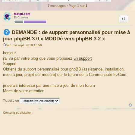
7 messages • Page
1
sur
1
fastgil.com
Citation
EzComien
DEMANDE : de support personnalisé pour mise à
jour phpBB 3.0.x MODDé vers phpBB 3.2.x
ven. 14 sept. 2018 15:50
M
e
bonjour
s
j'ai vu par votre blog que vous proposez
un support
s
a
Support
g
Obtiens du support personnalisé pour phpBB (assistance, installation,
e
mise à jour, projet sur mesure) sur le forum de la Communauté EzCom.
je serais intéressé par une mise à jour de mon forum
Merci de votre attention
Traduire en
Contenu publicitaire :