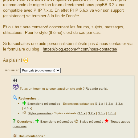
g
recommande de migrer ton forum directement sous phpBB 3.2.x car
e
compatible avec PHP 7.x.x. En effet PHP 5.6.x va voir son support
(assistance) se terminer à la fin de l’année.
Et oui tout sera conservé concernant les forums, sujets, messages,
utilisateurs. Pour le style (thème) c’est du cas par cas.
Si tu souhaites une aide personnalisée n’hésite pas à nous contacter via
le formulaire du blog :
https://blog.ezcom-fr.com/nous-contacter/
.
Au plaisir !
Traduire en
Tu as un forum et tu veux aussi un site web ?
Regarde par ici
.
🔍
Recherches :
✚
Extensions présentées
-
Extensions existantes (
3.1.x
|
3.2.x
|
3.3.x
|
4.0.x
)
🎨
Styles présentés
- Styles existants (
3.1.x
|
3.2.x
|
3.3.x
|
4.0.x
)
★
?
✚
🎨
Questions :
Extensions présentées
Styles présentés
Toutes autres
questions
📖
Documentations :