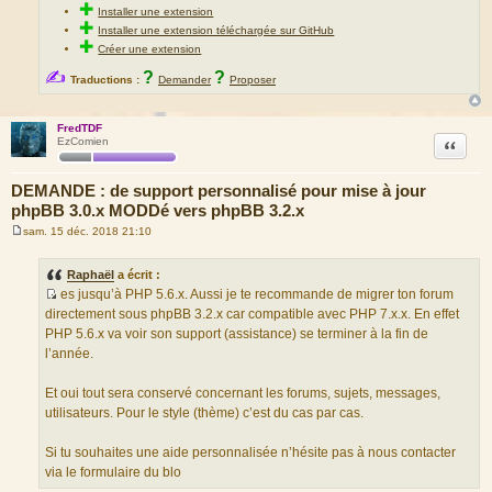
✚
Installer une extension
✚
Installer une extension téléchargée sur GitHub
✚
Créer une extension
✍
?
?
Traductions :
Demander
Proposer
FredTDF
Citation
EzComien
DEMANDE : de support personnalisé pour mise à jour
phpBB 3.0.x MODDé vers phpBB 3.2.x
sam. 15 déc. 2018 21:10
M
e
s
Raphaël
a écrit :
s
es jusqu’à PHP 5.6.x. Aussi je te recommande de migrer ton forum
a
S
g
directement sous phpBB 3.2.x car compatible avec PHP 7.x.x. En effet
e
o
PHP 5.6.x va voir son support (assistance) se terminer à la fin de
u
l’année.
r
c
Et oui tout sera conservé concernant les forums, sujets, messages,
e
utilisateurs. Pour le style (thème) c’est du cas par cas.
d
u
Si tu souhaites une aide personnalisée n’hésite pas à nous contacter
m
via le formulaire du blo
e