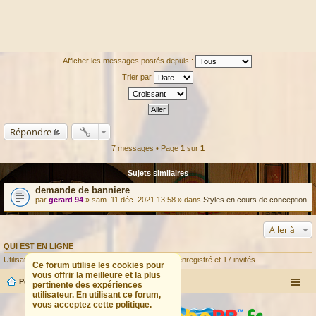
Afficher les messages postés depuis :
Trier par
Répondre
7 messages • Page
1
sur
1
Sujets similaires
demande de banniere
par
gerard 94
» sam. 11 déc. 2021 13:58 » dans
Styles en cours de conception
Aller à
QUI EST EN LIGNE
Utilisateurs parcourant ce forum : Aucun utilisateur enregistré et 17 invités
Ce forum utilise les cookies pour
vous offrir la meilleure et la plus
Portail
Forum
pertinente des expériences
utilisateur. En utilisant ce forum,
vous acceptez cette politique.