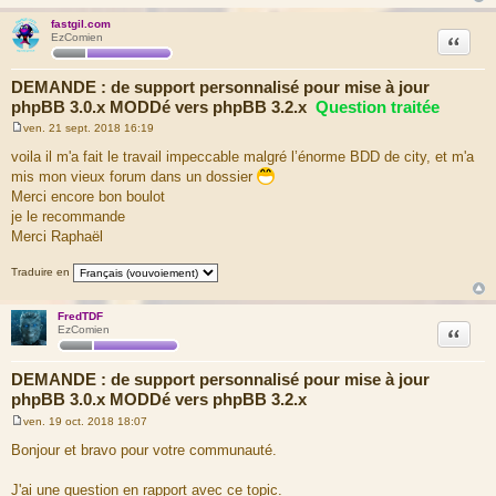
fastgil.com
Citation
EzComien
DEMANDE : de support personnalisé pour mise à jour
phpBB 3.0.x MODDé vers phpBB 3.2.x
Question traitée
ven. 21 sept. 2018 16:19
M
e
voila il m'a fait le travail impeccable malgré l’énorme BDD de city, et m'a
s
mis mon vieux forum dans un dossier
s
a
Merci encore bon boulot
g
je le recommande
e
Merci Raphaël
Traduire en
FredTDF
Citation
EzComien
DEMANDE : de support personnalisé pour mise à jour
phpBB 3.0.x MODDé vers phpBB 3.2.x
ven. 19 oct. 2018 18:07
M
e
Bonjour et bravo pour votre communauté.
s
s
a
J'ai une question en rapport avec ce topic.