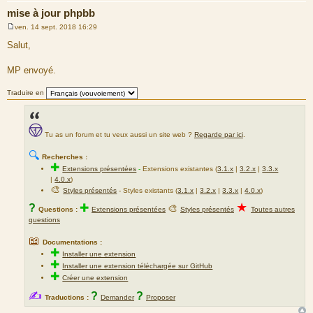
mise à jour phpbb
ven. 14 sept. 2018 16:29
M
e
Salut,
s
s
a
MP envoyé.
g
e
Traduire en
Tu as un forum et tu veux aussi un site web ?
Regarde par ici
.
🔍
Recherches :
✚
Extensions présentées
-
Extensions existantes (
3.1.x
|
3.2.x
|
3.3.x
|
4.0.x
)
🎨
Styles présentés
- Styles existants (
3.1.x
|
3.2.x
|
3.3.x
|
4.0.x
)
★
?
✚
🎨
Questions :
Extensions présentées
Styles présentés
Toutes autres
questions
📖
Documentations :
✚
Installer une extension
✚
Installer une extension téléchargée sur GitHub
✚
Créer une extension
✍
?
?
Traductions :
Demander
Proposer