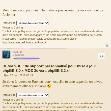
s
s
Merci beaucoup pour ces informations précieuses. Je vais voir tout ça.
a
A bientot
g
e
Traduire en
Winter is Coming.
"Le but de la politique est de garder la population inquiète et donc en demande d'être
mise en sécurité, en la menaçant d'une série ininterrompue de monstres, tous étant
imaginaires" : Mencken journaliste américain du XXeme siècle.
http://www.laterredufutur.com/forum/
FredTDF
Citation
EzComien
DEMANDE : de support personnalisé pour mise à jour
phpBB 3.0.x MODDé vers phpBB 3.2.x
jeu. 27 déc. 2018 06:45
M
e
Je tiens à remercier Raphael pour l’excellente aide apportée en privée,
s
extrêmement efficace et fiable
s
a
g
Traduire en
e
Winter is Coming.
"Le but de la politique est de garder la population inquiète et donc en demande d'être
mise en sécurité, en la menaçant d'une série ininterrompue de monstres, tous étant
imaginaires" : Mencken journaliste américain du XXeme siècle.