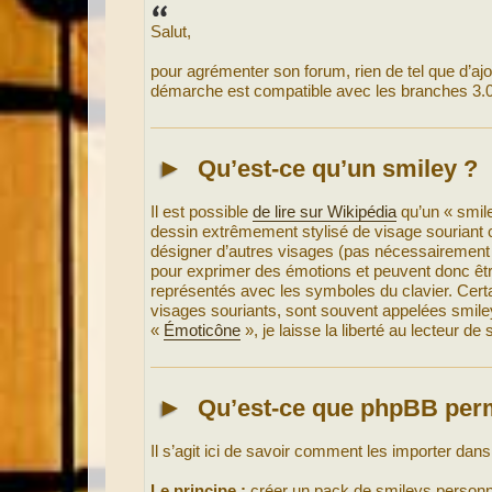
s
s
Salut,
a
g
e
pour agrémenter son forum, rien de tel que d’aj
démarche est compatible avec les branches 3.0.
►
Qu’est-ce qu’un smiley ?
Il est possible
de lire sur Wikipédia
qu’un « smile
dessin extrêmement stylisé de visage souriant 
désigner d’autres visages (pas nécessairement 
pour exprimer des émotions et peuvent donc être
représentés avec les symboles du clavier. Cer
visages souriants, sont souvent appelées smil
«
Émoticône
», je laisse la liberté au lecteur de
►
Qu’est-ce que phpBB perm
Il s’agit ici de savoir comment les importer dan
Le principe :
créer un pack de smileys personna