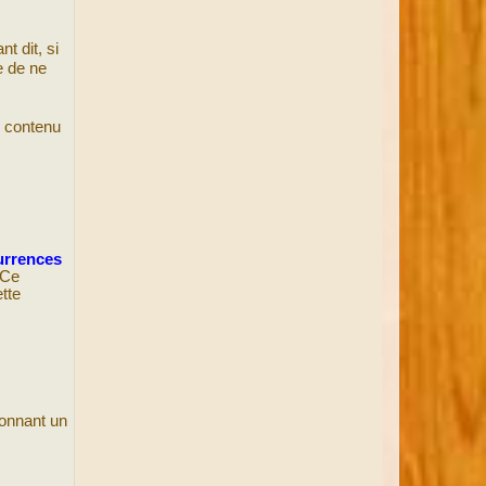
t dit, si
e de ne
e contenu
;
urrences
 Ce
tte
donnant un