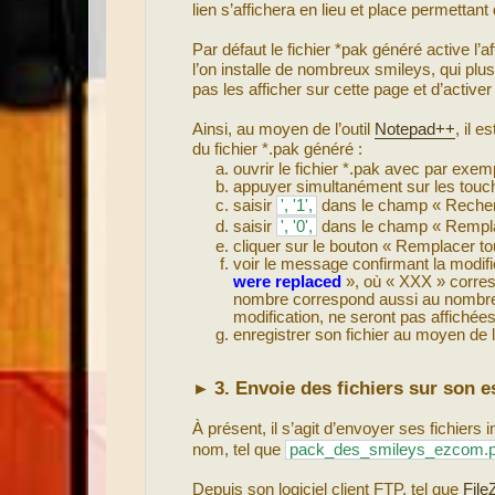
lien s’affichera en lieu et place permetta
Par défaut le fichier *pak généré active l’
l’on installe de nombreux smileys, qui plu
pas les afficher sur cette page et d’activer
Ainsi, au moyen de l’outil
Notepad++
, il 
du fichier *.pak généré :
ouvrir le fichier *.pak avec par exem
appuyer simultanément sur les touc
saisir
', '1',
dans le champ « Recher
saisir
', '0',
dans le champ « Rempla
cliquer sur le bouton « Remplacer tout
voir le message confirmant la modific
were replaced
», où « XXX » corresp
nombre correspond aussi au nombre d
modification, ne seront pas affiché
enregistrer son fichier au moyen de
3. Envoie des fichiers sur son 
►
À présent, il s’agit d’envoyer ses fichie
nom, tel que
pack_des_smileys_ezcom.
Depuis son logiciel client FTP, tel que
FileZ