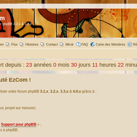
om
r phpBB 3.2.x & 3.3.x
ien
Flux
Histoires
Contact
Miroir
FAQ
Carte des Membres
Rè
t depuis :
23
années
0
mois
30
jours
11
heures
22
minu
uté EzCom !
aliser votre forum phpBB
3.1.x
,
3.2.x
,
3.3.x
&
4.0.x
grâce à :
our, projet sur mesure).
Support pour phpBB
» ;
es à phpBB.