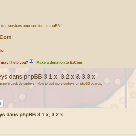
et des services pour son forum phpBB !
EzCom
.
ici
.
, may I help you?
|
Make a donation
to EzCom
.
s dans phpBB 3.1.x, 3.2.x & 3.3.x
ropre pack de smileys | How to add more smileys on phpBB boards.
 dans phpBB 3.1.x, 3.2.x