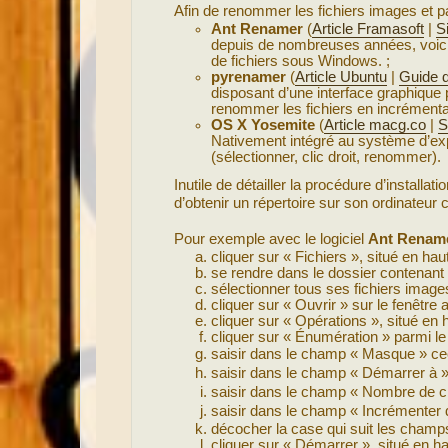
Afin de renommer les fichiers images et par
Ant Renamer
(
Article Framasoft
|
Si
depuis de nombreuses années, voici
de fichiers sous Windows. ;
pyrenamer
(
Article Ubuntu
|
Guide 
disposant d’une interface graphique p
renommer les fichiers en incrémenta
OS X Yosemite
(
Article macg.co
|
S
Nativement intégré au système d’expl
(sélectionner, clic droit, renommer).
Inutile de détailler la procédure d’installa
d’obtenir un répertoire sur son ordinateur 
Pour exemple avec le logiciel
Ant Renam
cliquer sur « Fichiers », situé en haut
se rendre dans le dossier contenant 
sélectionner tous ses fichiers imag
cliquer sur « Ouvrir » sur le fenêtre 
cliquer sur « Opérations », situé en h
cliquer sur « Énumération » parmi le
saisir dans le champ « Masque » c
saisir dans le champ « Démarrer à 
saisir dans le champ « Nombre de ch
saisir dans le champ « Incrémenter 
décocher la case qui suit les cham
cliquer sur « Démarrer », situé en ha