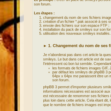
son forum.
Les étapes :
changement du nom de ses fichiers image
création d’un fichier *.pak associé à ses s
envoie des fichiers sur son espace FTP ;
installation du pack de smileys sur son fo
utilisation des nouveaux smileys installés.
1. Changement du nom de ses f
►
Je n’aborderai pas dans cet article la que
smileys. Le but dans cet article est de sa
l’intéressent où bon lui semble. Cependant 
les formats de fichiers images GIF
par défaut les smileys de phpBB 3 
64px x 64px me paraissent être un
son forum.
phpBB 3 permet d’importer plusieurs smile
informations nécessaires est associé aux 
est nécessaire de renommer ses fichiers ima
plus loin dans cette article. Cela étant dit
que le nombre de fichiers images est import