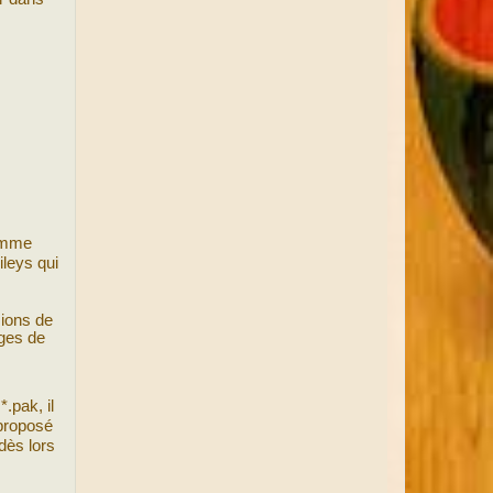
comme
ileys qui
ions de
ges de
.pak, il
 proposé
 dès lors