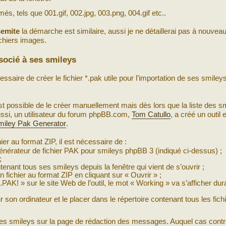
s, tels que 001.gif, 002.jpg, 003.png, 004.gif etc..
emite
la démarche est similaire, aussi je ne détaillerai pas à nouveau
chiers images.
ssocié à ses smileys
ssaire de créer le fichier *.pak utile pour l’importation de ses smile
est possible de le créer manuellement mais dès lors que la liste des s
Aussi, un utilisateur du forum phpBB.com,
Tom Catullo
, a créé un outil 
iley Pak Generator
.
ier au format ZIP, il est nécessaire de :
 Générateur de fichier PAK pour smileys phpBB 3 (indiqué ci-dessus) ;
;
tenant tous ses smileys depuis la fenêtre qui vient de s’ouvrir ;
n fichier au format ZIP en cliquant sur « Ouvrir » ;
PAK! » sur le site Web de l’outil, le mot « Working » va s’afficher dura
r son ordinateur et le placer dans le répertoire contenant tous les fich
 les smileys sur la page de rédaction des messages. Auquel cas contr