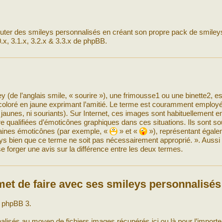
outer des smileys personnalisés en créant son propre pack de smiley
x, 3.1.x, 3.2.x & 3.3.x de phpBB.
y (de l’anglais smile, « sourire »), une frimousse1 ou une binette2, es
coloré en jaune exprimant l’amitié. Le terme est couramment employ
jaunes, ni souriants). Sur Internet, ces images sont habituellement 
 qualifiées d’émoticônes graphiques dans ces situations. Ils sont s
taines émoticônes (par exemple, «
» et «
»), représentant égal
eys bien que ce terme ne soit pas nécessairement approprié. ». Aus
 se forger une avis sur la différence entre les deux termes.
et de faire avec ses smileys personnalisés
s phpBB 3.
lisés au moyen de fichiers images récupérés ici ou là pour l’import