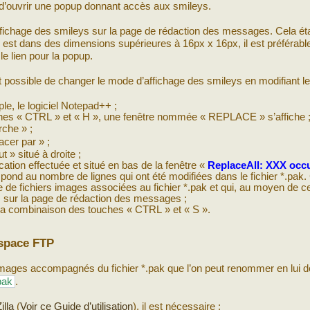
nt d’ouvrir une popup donnant accès aux smileys.
affichage des smileys sur la page de rédaction des messages. Cela étan
s est dans des dimensions supérieures à 16px x 16px, il est préférabl
 le lien pour la popup.
est possible de changer le mode d’affichage des smileys en modifiant l
ple, le logiciel Notepad++ ;
hes « CTRL » et « H », une fenêtre nommée « REPLACE » s’affiche 
che » ;
cer par » ;
 » situé à droite ;
ation effectuée et situé en bas de la fenêtre «
ReplaceAll: XXX occ
ond au nombre de lignes qui ont été modifiées dans le fichier *.pak.
e fichiers images associées au fichier *.pak et qui, au moyen de ce
es sur la page de rédaction des messages ;
 la combinaison des touches « CTRL » et « S ».
espace FTP
rs images accompagnés du fichier *.pak que l’on peut renommer en lui 
pak
.
illa
(
Voir ce Guide d’utilisation
), il est nécessaire :