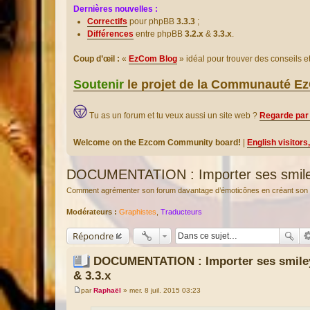
Dernières nouvelles :
Correctifs
pour phpBB
3.3.3
;
Différences
entre phpBB
3.2.x
&
3.3.x
.
Coup d’œil :
«
EzCom Blog
» idéal pour trouver des conseils 
Soutenir
le projet de la Communauté 
Tu as un forum et tu veux aussi un site web ?
Regarde par 
Welcome on the Ezcom Community board!
|
English visitors
DOCUMENTATION : Importer ses smiley
Comment agrémenter son forum davantage d’émoticônes en créant son p
Modérateurs :
Graphistes
,
Traducteurs
Répondre
DOCUMENTATION : Importer ses smileys
& 3.3.x
par
Raphaël
»
mer. 8 juil. 2015 03:23
M
e