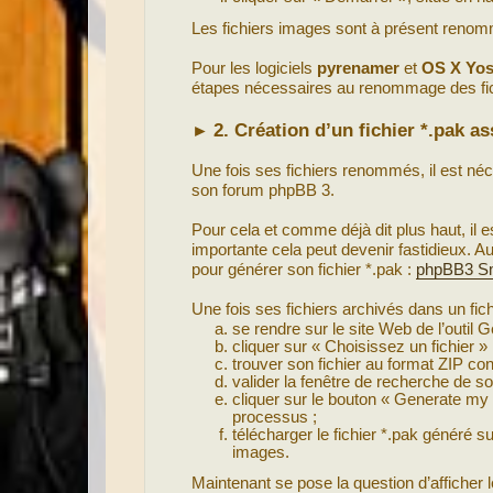
Les fichiers images sont à présent renommé
Pour les logiciels
pyrenamer
et
OS X Yos
étapes nécessaires au renommage des fi
2. Création d’un fichier *.pak a
►
Une fois ses fichiers renommés, il est néce
son forum phpBB 3.
Pour cela et comme déjà dit plus haut, il 
importante cela peut devenir fastidieux. 
pour générer son fichier *.pak :
phpBB3 Sm
Une fois ses fichiers archivés dans un fich
se rendre sur le site Web de l’outil
cliquer sur « Choisissez un fichier » 
trouver son fichier au format ZIP con
valider la fenêtre de recherche de so
cliquer sur le bouton « Generate my .
processus ;
télécharger le fichier *.pak généré su
images.
Maintenant se pose la question d’afficher