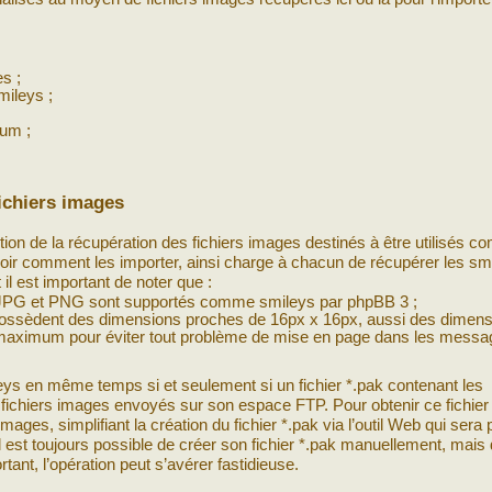
s ;
mileys ;
rum ;
ichiers images
stion de la récupération des fichiers images destinés à être utilisés 
voir comment les importer, ainsi charge à chacun de récupérer les sm
il est important de noter que :
, JPG et PNG sont supportés comme smileys par phpBB 3 ;
possèdent des dimensions proches de 16px x 16px, aussi des dimens
 maximum pour éviter tout problème de mise en page dans les messa
ys en même temps si et seulement si un fichier *.pak contenant les
fichiers images envoyés sur son espace FTP. Pour obtenir ce fichier *
ges, simplifiant la création du fichier *.pak via l’outil Web qui sera
, il est toujours possible de créer son fichier *.pak manuellement, mais
ant, l’opération peut s’avérer fastidieuse.