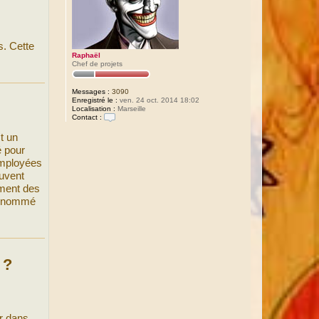
s. Cette
Raphaël
Chef de projets
Messages :
3090
Enregistré le :
ven. 24 oct. 2014 18:02
Localisation :
Marseille
Contact :
C
o
t un
n
é pour
t
a
employées
c
ouvent
t
e
ement des
r
si nommé
R
a
p
h
a
ë
l
 ?
er dans