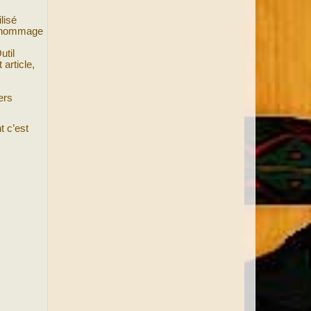
lisé
 renommage
util
article,
ers
t c’est