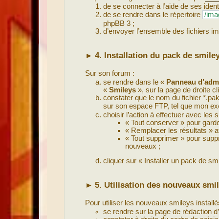
de se connecter à l’aide de ses iden
de se rendre dans le répertoire
/ima
phpBB 3 ;
d’envoyer l’ensemble des fichiers im
4. Installation du pack de smil
►
Sur son forum :
se rendre dans le «
Panneau d’admi
«
Smileys
», sur la page de droite c
constater que le nom du fichier *.pa
sur son espace FTP, tel que mon e
choisir l’action à effectuer avec les
« Tout conserver » pour garde
« Remplacer les résultats » a
« Tout supprimer » pour suppr
nouveaux ;
cliquer sur « Installer un pack de sm
5. Utilisation des nouveaux smil
►
Pour utiliser les nouveaux smileys install
se rendre sur la page de rédaction