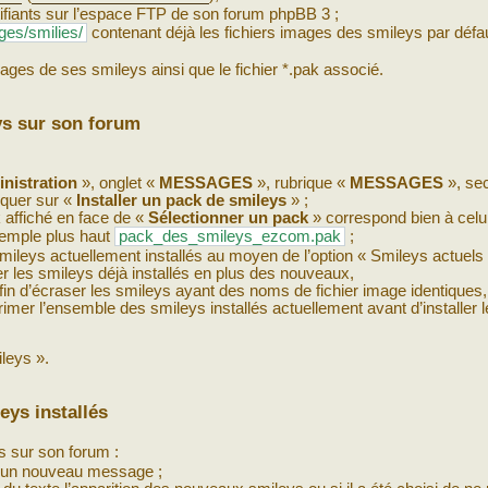
tifiants sur l’espace FTP de son forum phpBB 3 ;
ges/smilies/
contenant déjà les fichiers images des smileys par défa
ages de ses smileys ainsi que le fichier *.pak associé.
eys sur son forum
nistration
», onglet «
MESSAGES
», rubrique «
MESSAGES
», sec
liquer sur «
Installer un pack de smileys
» ;
k affiché en face de «
Sélectionner un pack
» correspond bien à celu
xemple plus haut
pack_des_smileys_ezcom.pak
;
 smileys actuellement installés au moyen de l’option « Smileys actuels 
r les smileys déjà installés en plus des nouveaux,
fin d’écraser les smileys ayant des noms de fichier image identiques,
imer l’ensemble des smileys installés actuellement avant d’installer l
ileys ».
eys installés
és sur son forum :
 d’un nouveau message ;