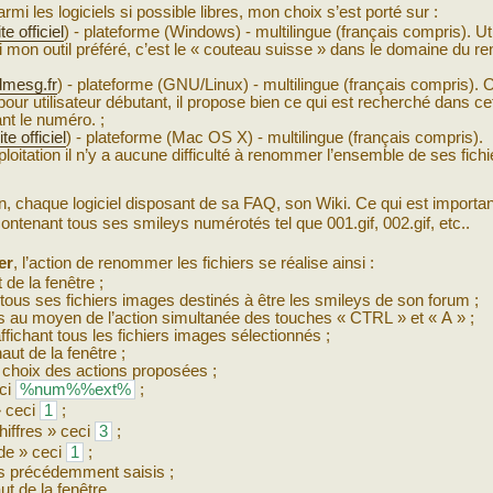
mi les logiciels si possible libres, mon choix s’est porté sur :
te officiel
) - plateforme (Windows) - multilingue (français compris). Uti
 mon outil préféré, c’est le « couteau suisse » dans le domaine du
dmesg.fr
) - plateforme (GNU/Linux) - multilingue (français compris). O
our utilisateur débutant, il propose bien ce qui est recherché dans cet 
nt le numéro. ;
ite officiel
) - plateforme (Mac OS X) - multilingue (français compris).
oitation il n’y a aucune difficulté à renommer l’ensemble de ses fichi
tion, chaque logiciel disposant de sa FAQ, son Wiki. Ce qui est importan
contenant tous ses smileys numérotés tel que 001.gif, 002.gif, etc..
er
, l’action de renommer les fichiers se réalise ainsi :
 de la fenêtre ;
tous ses fichiers images destinés à être les smileys de son forum ;
es au moyen de l’action simultanée des touches « CTRL » et « A » ;
affichant tous les fichiers images sélectionnés ;
aut de la fenêtre ;
 choix des actions proposées ;
eci
%num%%ext%
;
» ceci
1
;
iffres » ceci
3
;
de » ceci
1
;
ps précédemment saisis ;
ut de la fenêtre.