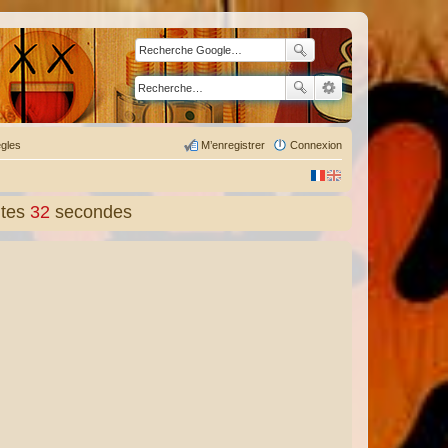
gles
M’enregistrer
Connexion
tes
33
secondes