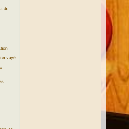
ut de
tion
i envoyé
» :
es