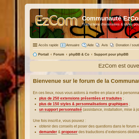
Communauté EzC
Traductions d'extensions & styles pou
Accès rapide
Annuaire
Aide
Avis
Donation / sout
Portail
Forum
phpBB & Co
Support pour phpBB
EzCom est ouver
Bienvenue sur le forum de la Communa
En ces lieux, nous vous aidons à mettre en place et à personn
plus de 250 extensions présentées et traduites
;
plus de 150 styles & personnalisations graphiques
;
un support personnalisé
(assistance, installation, mise à j
Une fois inscrit.e, vous pouvez :
obtenir des conseils et poser des questions dans le forum «
demander
&
proposer
des traductions d’extensions dédié