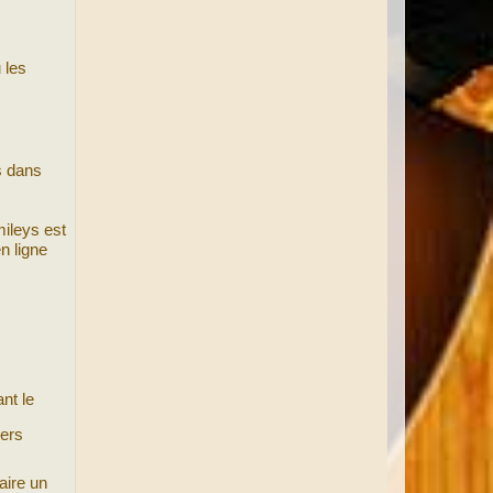
 les
ys dans
mileys est
en ligne
nt le
iers
aire un