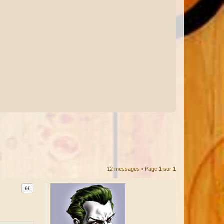
12 messages • Page
1
sur
1
Citation