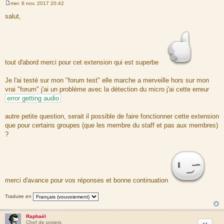
mer. 8 nov. 2017 20:42
M
e
salut,
s
s
a
g
e
tout d'abord merci pour cet extension qui est superbe
Je l'ai testé sur mon "forum test" elle marche a merveille hors sur mon
vrai "forum" j'ai un problème avec la détection du micro j'ai cette erreur
error getting audio
autre petite question, serait il possible de faire fonctionner cette extension
que pour certains groupes (que les membre du staff et pas aux membres)
?
merci d'avance pour vos réponses et bonne continuation
Traduire en
Raphaël
Citation
Chef de projets