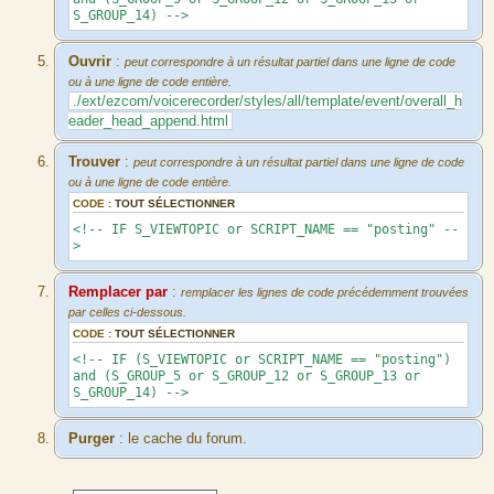
S_GROUP_14) -->
Ouvrir
:
peut correspondre à un résultat partiel dans une ligne de code
ou à une ligne de code entière.
./ext/ezcom/voicerecorder/styles/all/template/event/overall_h
eader_head_append.html
Trouver
:
peut correspondre à un résultat partiel dans une ligne de code
ou à une ligne de code entière.
CODE :
TOUT SÉLECTIONNER
<!-- IF S_VIEWTOPIC or SCRIPT_NAME == "posting" --
>
Remplacer par
:
remplacer les lignes de code précédemment trouvées
par celles ci-dessous.
CODE :
TOUT SÉLECTIONNER
<!-- IF (S_VIEWTOPIC or SCRIPT_NAME == "posting")
and (S_GROUP_5 or S_GROUP_12 or S_GROUP_13 or
S_GROUP_14) -->
Purger
: le cache du forum.