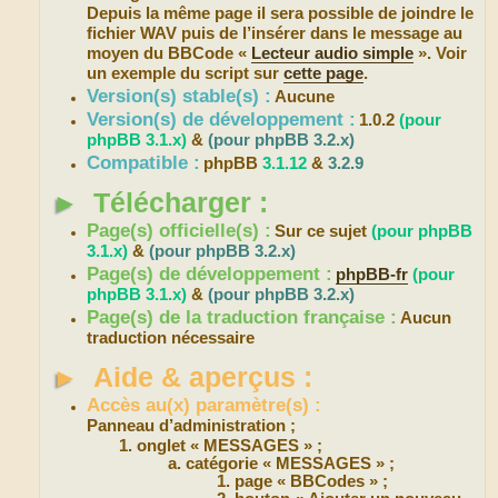
Depuis la même page il sera possible de joindre le
fichier WAV puis de l’insérer dans le message au
moyen du BBCode «
Lecteur audio simple
». Voir
un exemple du script sur
cette page
.
Version(s) stable(s) :
Aucune
Version(s) de développement :
1.0.2
(pour
phpBB 3.1.x)
&
(pour phpBB 3.2.x)
Compatible :
phpBB
3.1.12
&
3.2.9
►
Télécharger :
Page(s) officielle(s) :
Sur ce sujet
(pour phpBB
3.1.x)
&
(pour phpBB 3.2.x)
Page(s) de développement :
phpBB-fr
(pour
phpBB 3.1.x)
&
(pour phpBB 3.2.x)
Page(s) de la traduction française :
Aucun
traduction nécessaire
►
Aide & aperçus :
Accès au(x) paramètre(s) :
Panneau d’administration ;
onglet « MESSAGES » ;
catégorie « MESSAGES » ;
page « BBCodes » ;