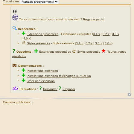
Traduire en
Tu as un forum et tu veux aussi un site web ?
Regarde par ici
.
🔍
Recherches :
✚
Extensions présentées
-
Extensions existantes (
3.1.x
|
3.2.x
|
3.3.x
|
4.0.x
)
🎨
Styles présentés
- Styles existants (
3.1.x
|
3.2.x
|
3.3.x
|
4.0.x
)
★
?
✚
🎨
Questions :
Extensions présentées
Styles présentés
Toutes autres
questions
📖
Documentations :
✚
Installer une extension
✚
Installer une extension téléchargée sur GitHub
✚
Créer une extension
✍
?
?
Traductions :
Demander
Proposer
Contenu publicitaire :