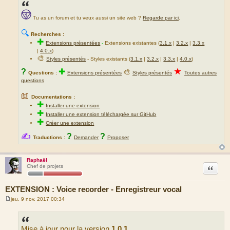
Tu as un forum et tu veux aussi un site web ?
Regarde par ici
.
🔍
Recherches :
✚
Extensions présentées
-
Extensions existantes (
3.1.x
|
3.2.x
|
3.3.x
|
4.0.x
)
🎨
Styles présentés
- Styles existants (
3.1.x
|
3.2.x
|
3.3.x
|
4.0.x
)
★
?
✚
🎨
Questions :
Extensions présentées
Styles présentés
Toutes autres
questions
📖
Documentations :
✚
Installer une extension
✚
Installer une extension téléchargée sur GitHub
✚
Créer une extension
✍
?
?
Traductions :
Demander
Proposer
Raphaël
Citation
Chef de projets
EXTENSION : Voice recorder - Enregistreur vocal
jeu. 9 nov. 2017 00:34
M
e
s
s
Mise à jour pour la version
1.0.1
.
a