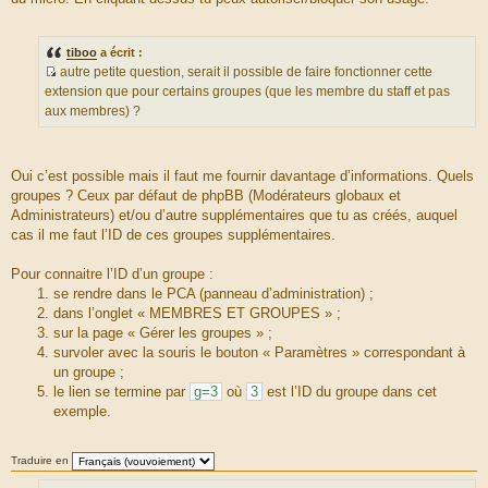
tiboo
a écrit :
autre petite question, serait il possible de faire fonctionner cette
S
extension que pour certains groupes (que les membre du staff et pas
o
aux membres) ?
u
r
c
Oui c’est possible mais il faut me fournir davantage d’informations. Quels
e
groupes ? Ceux par défaut de phpBB (Modérateurs globaux et
d
Administrateurs) et/ou d’autre supplémentaires que tu as créés, auquel
u
cas il me faut l’ID de ces groupes supplémentaires.
m
e
Pour connaitre l’ID d’un groupe :
s
se rendre dans le PCA (panneau d’administration) ;
s
dans l’onglet « MEMBRES ET GROUPES » ;
a
sur la page « Gérer les groupes » ;
g
survoler avec la souris le bouton « Paramètres » correspondant à
e
un groupe ;
le lien se termine par
g=3
où
3
est l’ID du groupe dans cet
exemple.
Traduire en