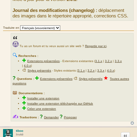
g
e
Journal des modifications (changelog) :
déplacement
des images dans le répertoire approprié, corrections CSS.
Traduire en
Tu as un forum et tu veux aussi un site web ?
Regarde par ici
.
🔍
Recherches :
✚
Extensions présentées
-
Extensions existantes (
3.1.x
|
3.2.x
|
3.3.x
|
4.0.x
)
🎨
Styles présentés
- Styles existants (
3.1.x
|
3.2.x
|
3.3.x
|
4.0.x
)
★
?
✚
🎨
Questions :
Extensions présentées
Styles présentés
Toutes autres
questions
📖
Documentations :
✚
Installer une extension
✚
Installer une extension téléchargée sur GitHub
✚
Créer une extension
✍
?
?
Traductions :
Demander
Proposer
tiboo
Citation
Invité