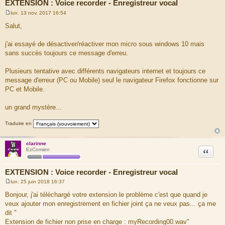
EXTENSION : Voice recorder - Enregistreur vocal
lun. 13 nov. 2017 16:54
M
e
Salut,
s
s
a
j'ai essayé de désactiver/réactiver mon micro sous windows 10 mais
g
sans succès toujours ce message d'erreu.
e
Plusieurs tentative avec différents navigateurs internet et toujours ce
message d'erreur (PC ou Mobile) seul le navigateur Firefox fonctionne sur
PC et Mobile.
un grand mystère...
Traduire en
clarinne
Citation
EzComien
EXTENSION : Voice recorder - Enregistreur vocal
lun. 25 juin 2018 16:37
M
e
Bonjour, j'ai téléchargé votre extension le problème c'est que quand je
s
veux ajouter mon enregistrement en fichier joint ça ne veux pas... ça me
s
a
dit "
g
Extension de fichier non prise en charge : myRecording00.wav"
e