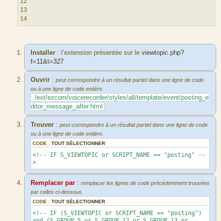
12
e
13
d
14
u
m
e
s
Installer
: l’extension présentée sur le
viewtopic.php?
s
f=11&t=327
a
g
Ouvrir
:
peut correspondre à un résultat partiel dans une ligne de code
e
ou à une ligne de code entière.
./ext/ezcom/voicerecorder/styles/all/template/event/posting_e
ditor_message_after.html
Trouver
:
peut correspondre à un résultat partiel dans une ligne de code
ou à une ligne de code entière.
CODE :
TOUT SÉLECTIONNER
<!-- IF S_VIEWTOPIC or SCRIPT_NAME == "posting" --
>
Remplacer par
:
remplacer les lignes de code précédemment trouvées
par celles ci-dessous.
CODE :
TOUT SÉLECTIONNER
<!-- IF (S_VIEWTOPIC or SCRIPT_NAME == "posting")
and (S_GROUP_5 or S_GROUP_12 or S_GROUP_13 or