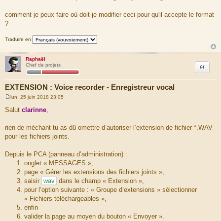
comment je peux faire où doit-je modifier ceci pour qu'il accepte le format
?
Traduire en
Raphaël
Citation
Chef de projets
EXTENSION : Voice recorder - Enregistreur vocal
lun. 25 juin 2018 23:05
M
e
Salut
clarinne
,
s
s
a
rien de méchant tu as dû omettre d’autoriser l’extension de fichier *.WAV
g
pour les fichiers joints.
e
Depuis le PCA (panneau d’administration) :
onglet « MESSAGES »,
page « Gérer les extensions des fichiers joints »,
saisir
wav
dans le champ « Extension »,
pour l’option suivante : « Groupe d’extensions » sélectionner
« Fichiers téléchargeables »,
enfin
valider la page au moyen du bouton « Envoyer ».