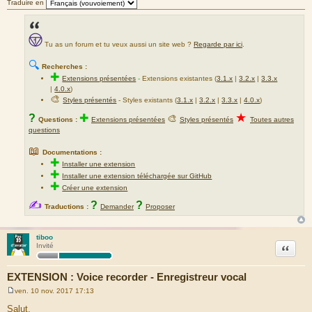
Traduire en
Tu as un forum et tu veux aussi un site web ?
Regarde par ici
.
🔍
Recherches :
✚
Extensions présentées
-
Extensions existantes (
3.1.x
|
3.2.x
|
3.3.x
|
4.0.x
)
🎨
Styles présentés
- Styles existants (
3.1.x
|
3.2.x
|
3.3.x
|
4.0.x
)
★
?
✚
🎨
Questions :
Extensions présentées
Styles présentés
Toutes autres
questions
📖
Documentations :
✚
Installer une extension
✚
Installer une extension téléchargée sur GitHub
✚
Créer une extension
✍
?
?
Traductions :
Demander
Proposer
tiboo
Citation
Invité
EXTENSION : Voice recorder - Enregistreur vocal
ven. 10 nov. 2017 17:13
M
e
Salut,