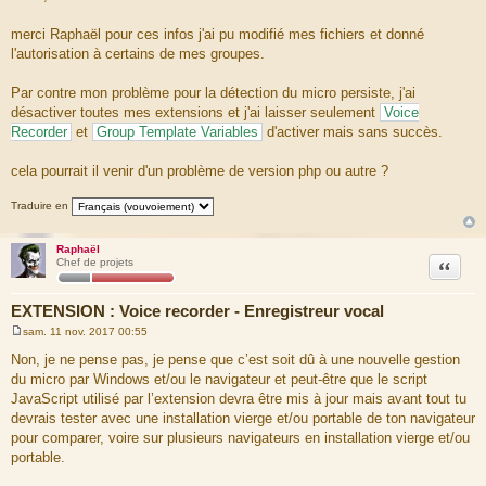
s
s
a
merci Raphaël pour ces infos j'ai pu modifié mes fichiers et donné
g
l'autorisation à certains de mes groupes.
e
Par contre mon problème pour la détection du micro persiste, j'ai
désactiver toutes mes extensions et j'ai laisser seulement
Voice
Recorder
et
Group Template Variables
d'activer mais sans succès.
cela pourrait il venir d'un problème de version php ou autre ?
Traduire en
Raphaël
Citation
Chef de projets
EXTENSION : Voice recorder - Enregistreur vocal
sam. 11 nov. 2017 00:55
M
e
Non, je ne pense pas, je pense que c’est soit dû à une nouvelle gestion
s
du micro par Windows et/ou le navigateur et peut-être que le script
s
a
JavaScript utilisé par l’extension devra être mis à jour mais avant tout tu
g
devrais tester avec une installation vierge et/ou portable de ton navigateur
e
pour comparer, voire sur plusieurs navigateurs en installation vierge et/ou
portable.