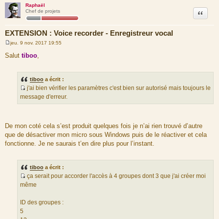
Raphaël
Citation
Chef de projets
EXTENSION : Voice recorder - Enregistreur vocal
jeu. 9 nov. 2017 19:55
M
e
Salut
tiboo
,
s
s
a
g
tiboo
a écrit :
e
j'ai bien vérifier les paramètres c'est bien sur autorisé mais toujours le
S
message d'erreur.
o
u
r
De mon coté cela s’est produit quelques fois je n’ai rien trouvé d’autre
c
que de désactiver mon micro sous Windows puis de le réactiver et cela
e
fonctionne. Je ne saurais t’en dire plus pour l’instant.
d
u
m
tiboo
a écrit :
e
ça serait pour accorder l'accès à 4 groupes dont 3 que j'ai créer moi
s
S
même
s
o
a
u
ID des groupes :
g
r
5
e
c