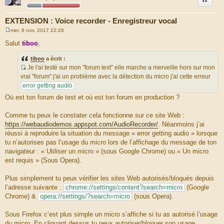
EXTENSION : Voice recorder - Enregistreur vocal
mer. 8 nov. 2017 22:28
M
e
Salut
tiboo
,
s
s
tiboo
a écrit :
a
g
Je l'ai testé sur mon "forum test" elle marche a merveille hors sur mon
e
S
vrai "forum" j'ai un problème avec la détection du micro j'ai cette erreur
o
error getting audio
u
Où est ton forum de test et où est ton forum en production ?
r
c
Comme tu peux le constater cela fonctionne sur ce site Web :
e
https://webaudiodemos.appspot.com/AudioRecorder/
. Néanmoins j’ai
d
réussi à reproduire la situation du message « error getting audio » lorsque
u
tu n’autorises pas l’usage du micro lors de l’affichage du message de ton
m
navigateur : « Utiliser un micro » (sous Google Chrome) ou « Un micro
e
est requis » (Sous Opera).
s
s
Plus simplement tu peux vérifier les sites Web autorisés/bloqués depuis
a
l’adresse suivante :
chrome://settings/content?search=micro
(Google
g
Chrome) &
opera://settings/?search=micro
(sous Opera).
e
Sous Firefox c’est plus simple un micro s’affiche si tu as autorisé l’usage
du micro. En cliquant dessus tu peux autoriser/bloquer son usage.