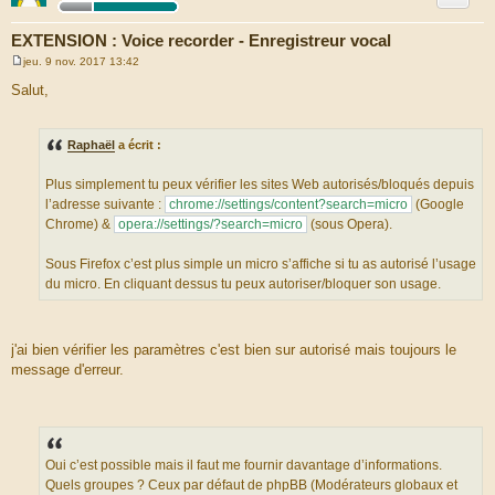
EXTENSION : Voice recorder - Enregistreur vocal
jeu. 9 nov. 2017 13:42
M
e
Salut,
s
s
a
g
Raphaël
a écrit :
e
Plus simplement tu peux vérifier les sites Web autorisés/bloqués depuis
l’adresse suivante :
chrome://settings/content?search=micro
(Google
Chrome) &
opera://settings/?search=micro
(sous Opera).
Sous Firefox c’est plus simple un micro s’affiche si tu as autorisé l’usage
du micro. En cliquant dessus tu peux autoriser/bloquer son usage.
j'ai bien vérifier les paramètres c'est bien sur autorisé mais toujours le
message d'erreur.
Oui c’est possible mais il faut me fournir davantage d’informations.
Quels groupes ? Ceux par défaut de phpBB (Modérateurs globaux et