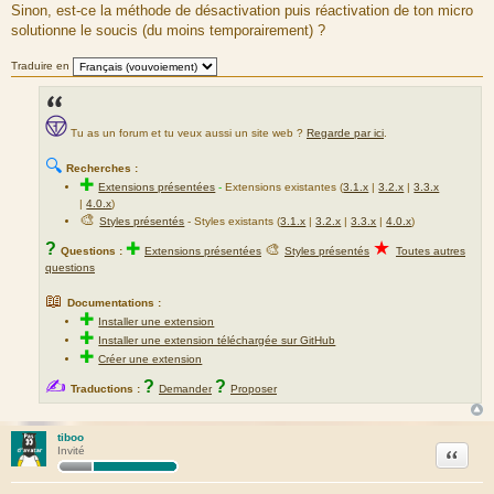
Sinon, est-ce la méthode de désactivation puis réactivation de ton micro
solutionne le soucis (du moins temporairement) ?
Traduire en
Tu as un forum et tu veux aussi un site web ?
Regarde par ici
.
🔍
Recherches :
✚
Extensions présentées
-
Extensions existantes (
3.1.x
|
3.2.x
|
3.3.x
|
4.0.x
)
🎨
Styles présentés
- Styles existants (
3.1.x
|
3.2.x
|
3.3.x
|
4.0.x
)
★
?
✚
🎨
Questions :
Extensions présentées
Styles présentés
Toutes autres
questions
📖
Documentations :
✚
Installer une extension
✚
Installer une extension téléchargée sur GitHub
✚
Créer une extension
✍
?
?
Traductions :
Demander
Proposer
tiboo
Citation
Invité