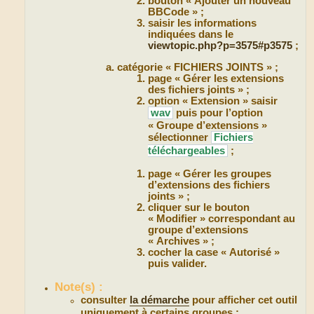
bouton « Ajouter un nouveau
BBCode » ;
saisir les informations
indiquées dans le
viewtopic.php?p=3575#p3575
;
catégorie « FICHIERS JOINTS » ;
page « Gérer les extensions
des fichiers joints » ;
option « Extension » saisir
wav
puis pour l’option
« Groupe d’extensions »
sélectionner
Fichiers
téléchargeables
;
page « Gérer les groupes
d’extensions des fichiers
joints » ;
cliquer sur le bouton
« Modifier » correspondant au
groupe d’extensions
« Archives » ;
cocher la case « Autorisé »
puis valider.
Note(s) :
consulter
la démarche
pour afficher cet outil
uniquement à certains groupes ;