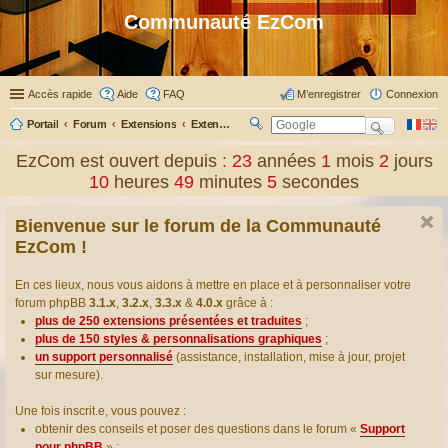
Communauté EzCom
Accès rapide
Aide
FAQ
M’enregistrer
Connexion
Portail
Forum
Extensions
Extensions présentées & traduites
R
ec
EzCom est ouvert depuis :
23
années
1
mois
2
jours
her
10
heures
49
minutes
6
secondes
ch
er
Bienvenue sur le forum de la Communauté
EzCom !
En ces lieux, nous vous aidons à mettre en place et à personnaliser votre
forum phpBB
3.1.x
,
3.2.x
,
3.3.x
&
4.0.x
grâce à :
plus de 250 extensions présentées et traduites
;
plus de 150 styles & personnalisations graphiques
;
un support personnalisé
(assistance, installation, mise à jour, projet
sur mesure).
Une fois inscrit.e, vous pouvez :
obtenir des conseils et poser des questions dans le forum «
Support
pour phpBB
» ;