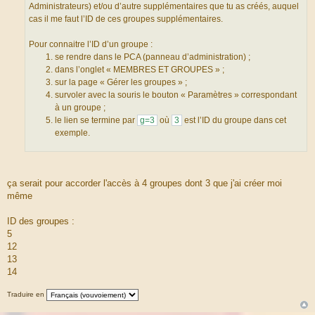
Administrateurs) et/ou d’autre supplémentaires que tu as créés, auquel
cas il me faut l’ID de ces groupes supplémentaires.
Pour connaitre l’ID d’un groupe :
se rendre dans le PCA (panneau d’administration) ;
dans l’onglet « MEMBRES ET GROUPES » ;
sur la page « Gérer les groupes » ;
survoler avec la souris le bouton « Paramètres » correspondant
à un groupe ;
le lien se termine par
g=3
où
3
est l’ID du groupe dans cet
exemple.
ça serait pour accorder l'accès à 4 groupes dont 3 que j'ai créer moi
même
ID des groupes :
5
12
13
14
Traduire en