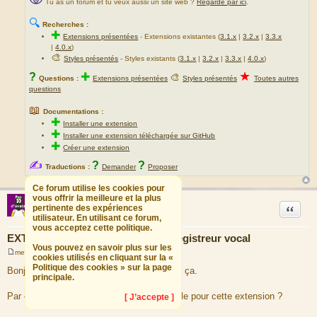
Tu as un forum et tu veux aussi un site web ?
Regarde par ici
.
🔍
Recherches :
✚
Extensions présentées
-
Extensions existantes (
3.1.x
|
3.2.x
|
3.3.x
|
4.0.x
)
🎨
Styles présentés
- Styles existants (
3.1.x
|
3.2.x
|
3.3.x
|
4.0.x
)
★
?
✚
🎨
Questions :
Extensions présentées
Styles présentés
Toutes autres
questions
📖
Documentations :
✚
Installer une extension
✚
Installer une extension téléchargée sur GitHub
✚
Créer une extension
✍
?
?
Traductions :
Demander
Proposer
Ce forum utilise les cookies pour
vous offrir la meilleure et la plus
clarinne
Citation
EzComien
pertinente des expériences
utilisateur. En utilisant ce forum,
vous acceptez cette politique.
EXTENSION : Voice recorder - Enregistreur vocal
Vous pouvez en savoir plus sur les
mer. 27 juin 2018 06:08
cookies utilisés en cliquant sur la «
M
Politique des cookies » sur la page
e
Bonjour, merci pour la réponse je vais faire ça.
s
principale.
s
a
Par contre y a-t-il pas un moyen plus simple pour cette extension ?
[ J’accepte ]
g
e