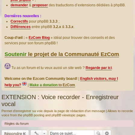
demander
&
proposer
des traductions d’extensions dédiées à phpBB.
Dernières nouvelles :
Correctifs
pour phpBB
3.3.3
;
Différences
entre phpBB
3.2.x
&
3.3.x
.
Coup d’œil :
«
EzCom Blog
» idéal pour trouver des conseils et des
services pour son forum phpBB !
Soutenir
le projet de la Communauté EzCom
.
Tu as un forum et tu veux aussi un site web ?
Regarde par ici
.
Welcome on the Ezcom Community board!
|
English visitors, may I
help you?
|
Make a donation
to EzCom
.
EXTENSION : Voice recorder - Enregistreur
vocal
Permet d’enregistrer sa voix depuis la page de rédaction d’un message | Allows to recorde
voice from the phpBB posting and phpBB viewtopic pages.
Règles du forum
Répondre