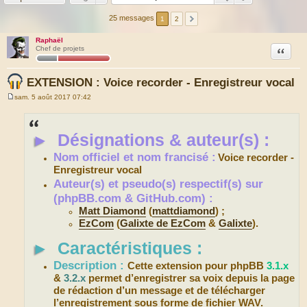
25 messages
1
2
Raphaël
Citation
Chef de projets
EXTENSION : Voice recorder - Enregistreur vocal
sam. 5 août 2017 07:42
M
e
s
s
►
Désignations & auteur(s) :
a
g
e
Nom officiel et nom francisé :
Voice recorder -
Enregistreur vocal
Auteur(s) et pseudo(s) respectif(s) sur
(phpBB.com & GitHub.com) :
Matt Diamond
(
mattdiamond
) ;
EzCom
(
Galixte de EzCom
&
Galixte
).
►
Caractéristiques :
Description :
Cette extension pour phpBB
3.1.x
&
3.2.x
permet d’enregistrer sa voix depuis la page
de rédaction d’un message et de télécharger
l’enregistrement sous forme de fichier WAV.