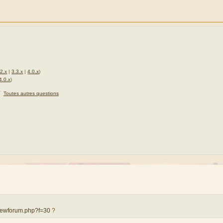
.2.x
|
3.3.x
|
4.0.x
)
4.0.x
)
★
Toutes autres questions
iewforum.php?f=30
?