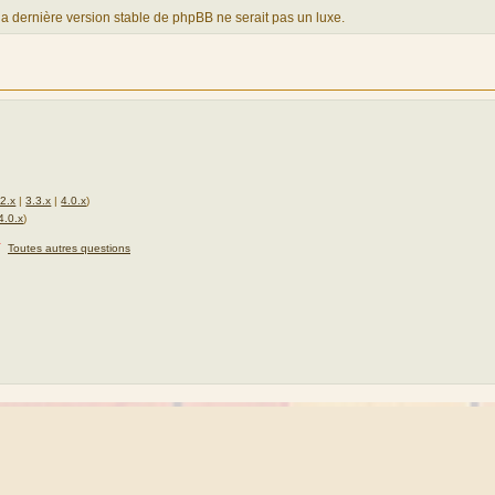
 la dernière version stable de phpBB ne serait pas un luxe.
.2.x
|
3.3.x
|
4.0.x
)
4.0.x
)
★
Toutes autres questions