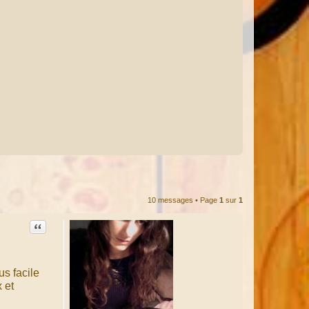
10 messages • Page
1
sur
1
Citation
us facile
 et