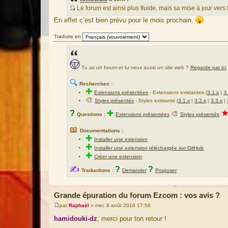
s
Le forum est ainsi plus fluide, mais sa mise à jour vers
a
S
En effet c’est bien prévu pour le mois prochain.
g
o
e
u
Traduire en
r
c
e
Tu as un forum et tu veux aussi un site web ?
Regarde par ici
.
d
u
🔍
Recherches :
m
✚
Extensions présentées
-
Extensions existantes (
3.1.x
|
3
e
🎨
Styles présentés
- Styles existants (
3.1.x
|
3.2.x
|
3.3.x
|
s
?
✚
🎨
Questions :
Extensions présentées
Styles présentés
s
a
📖
Documentations :
g
✚
Installer une extension
e
✚
Installer une extension téléchargée sur GitHub
✚
Créer une extension
✍
?
?
Traductions :
Demander
Proposer
Grande épuration du forum Ezcom : vos avis ?
par
Raphaël
»
mer. 8 août 2018 17:56
M
e
hamidouki-dz
, merci pour ton retour !
s