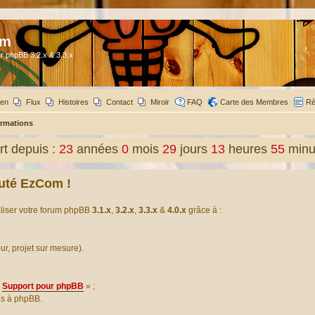
om
r phpBB 3.2.x & 3.3.x
ien
Flux
Histoires
Contact
Miroir
FAQ
Carte des Membres
Rè
rmations
t depuis :
23
années
0
mois
29
jours
13
heures
55
minu
uté EzCom !
aliser votre forum phpBB
3.1.x
,
3.2.x
,
3.3.x
&
4.0.x
grâce à :
our, projet sur mesure).
Support pour phpBB
» ;
es à phpBB.