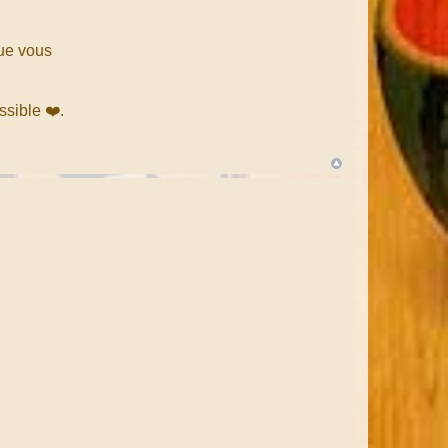
que vous
ssible ❤️.