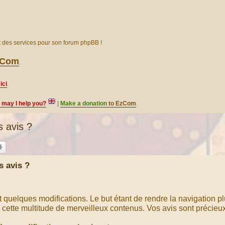
et des services pour son forum phpBB !
EzCom
.
ici
.
, may I help you?
|
Make a donation
to EzCom
.
 avis ?
 avis ?
t quelques modifications. Le but étant de rendre la navigation pl
ns cette multitude de merveilleux contenus. Vos avis sont précieux