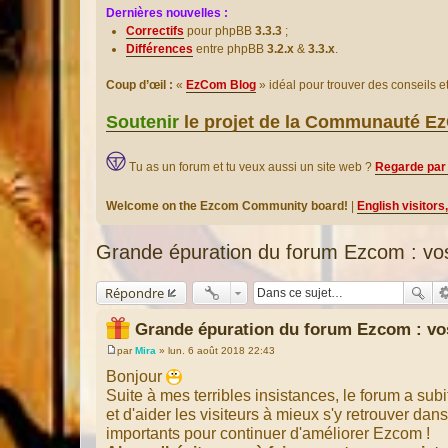
Dernières nouvelles :
Correctifs
pour phpBB
3.3.3
;
Différences
entre phpBB
3.2.x
&
3.3.x
.
Coup d’œil :
«
EzCom Blog
» idéal pour trouver des conseils 
Soutenir
le projet de la Communauté 
Tu as un forum et tu veux aussi un site web ?
Regarde par 
Welcome on the Ezcom Community board!
|
English visitors
Grande épuration du forum Ezcom : vos
Répondre
Grande épuration du forum Ezcom : vos
par
Mira
»
lun. 6 août 2018 22:43
M
e
Bonjour
s
Suite à mes terribles insistances, le forum a subi
s
a
et d'aider les visiteurs à mieux s'y retrouver da
g
importants pour continuer d'améliorer Ezcom !
e