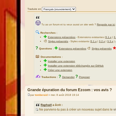
s
a
g
Traduire en
e
Tu as un forum et tu veux aussi un site web ?
Regarde par ici
.
🔍
Recherches :
✚
Extensions présentées
-
Extensions existantes (
3.1.x
|
3
🎨
Styles présentés
- Styles existants (
3.1.x
|
3.2.x
|
3.3.x
|
?
✚
🎨
Questions :
Extensions présentées
Styles présentés
📖
Documentations :
✚
Installer une extension
✚
Installer une extension téléchargée sur GitHub
✚
Créer une extension
✍
?
?
Traductions :
Demander
Proposer
Grande épuration du forum Ezcom : vos avis ?
par
tomberaid
»
mer. 8 août 2018 19:14
M
e
s
Raphaël
a écrit :
s
Ne parviens-tu pas à créer un nouveau sujet dans le
v
a
S
g
e