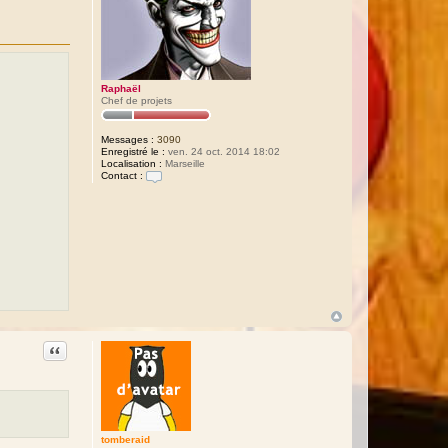
Raphaël
Chef de projets
Messages :
3090
Enregistré le :
ven. 24 oct. 2014 18:02
Localisation :
Marseille
Contact :
C
o
n
t
a
c
t
e
r
R
a
p
h
a
Citation
ë
l
tomberaid