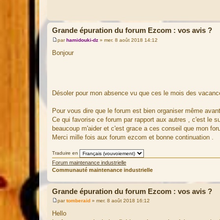
Grande épuration du forum Ezcom : vos avis ?
par
hamidouki-dz
»
mer. 8 août 2018 14:12
M
e
Bonjour
s
s
a
g
e
Désoler pour mon absence vu que ces le mois des vacan
Pour vous dire que le forum est bien organiser même avant
Ce qui favorise ce forum par rapport aux autres , c'est le s
beaucoup m'aider et c'est grace a ces conseil que mon for
Merci mille fois aux forum ezcom et bonne continuation .
Traduire en
Forum maintenance industrielle
Communauté maintenance industrielle
Grande épuration du forum Ezcom : vos avis ?
par
tomberaid
»
mer. 8 août 2018 16:12
M
e
Hello
s