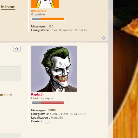
s
le forum
tomberaid
Graphiste
Messages :
110
Enregistré le :
mer. 18 mars 2015 14:49
Citation
premier
Raphaël
Chef de projets
Messages :
3090
Enregistré le :
ven. 24 oct. 2014 18:02
Localisation :
Marseille
Contact :
C
o
n
t