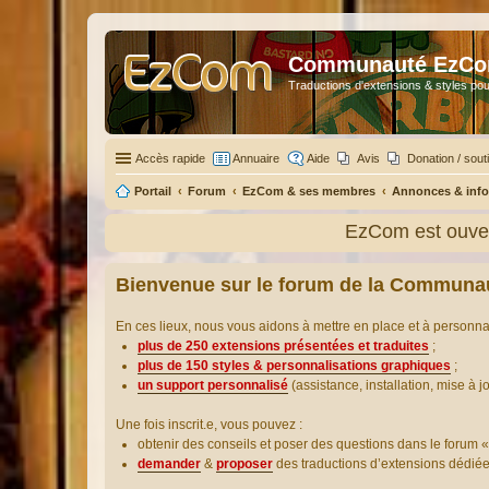
Communauté EzC
Traductions d'extensions & styles pou
Accès rapide
Annuaire
Aide
Avis
Donation / sout
Portail
Forum
EzCom & ses membres
Annonces & info
EzCom est ouver
Bienvenue sur le forum de la Communa
En ces lieux, nous vous aidons à mettre en place et à personn
plus de 250 extensions présentées et traduites
;
plus de 150 styles & personnalisations graphiques
;
un support personnalisé
(assistance, installation, mise à j
Une fois inscrit.e, vous pouvez :
obtenir des conseils et poser des questions dans le forum «
demander
&
proposer
des traductions d’extensions dédié