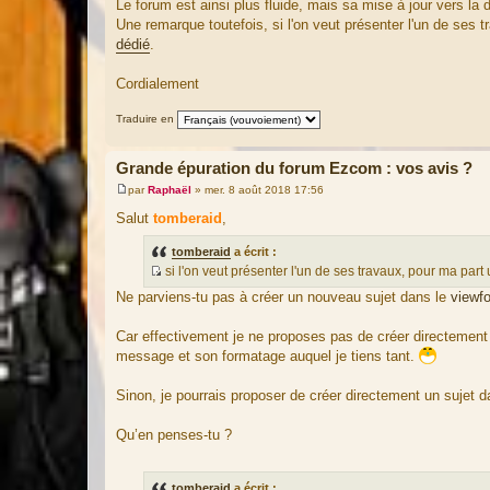
Le forum est ainsi plus fluide, mais sa mise à jour vers la
s
a
Une remarque toutefois, si l'on veut présenter l'un de ses 
g
dédié
.
e
Cordialement
Traduire en
Grande épuration du forum Ezcom : vos avis ?
par
Raphaël
»
mer. 8 août 2018 17:56
M
e
Salut
tomberaid
,
s
s
tomberaid
a écrit :
a
g
si l'on veut présenter l'un de ses travaux, pour ma par
e
S
Ne parviens-tu pas à créer un nouveau sujet dans le
viewf
o
u
Car effectivement je ne proposes pas de créer directement
r
message et son formatage auquel je tiens tant.
c
e
Sinon, je pourrais proposer de créer directement un sujet
d
u
Qu’en penses-tu ?
m
e
s
tomberaid
a écrit :