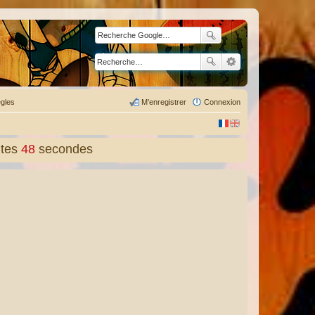
gles
M’enregistrer
Connexion
tes
50
secondes