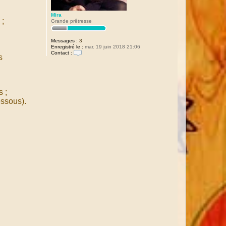
Mira
 ;
Grande prêtresse
Messages :
3
Enregistré le :
mar. 19 juin 2018 21:06
Contact :
s
C
o
n
t
a
c
 ;
t
essous).
e
r
M
i
r
a