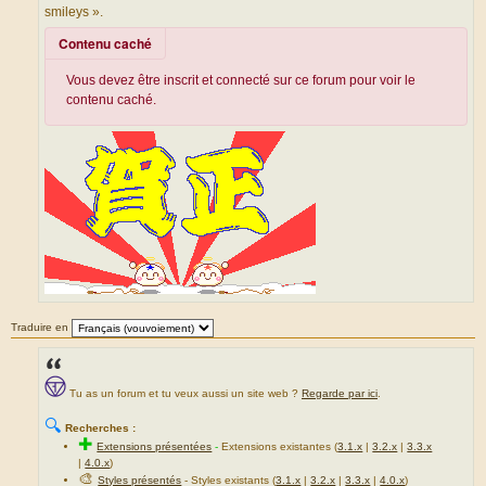
smileys ».
Contenu caché
Vous devez être inscrit et connecté sur ce forum pour voir le
contenu caché.
Traduire en
Tu as un forum et tu veux aussi un site web ?
Regarde par ici
.
🔍
Recherches :
✚
Extensions présentées
-
Extensions existantes (
3.1.x
|
3.2.x
|
3.3.x
|
4.0.x
)
🎨
Styles présentés
- Styles existants (
3.1.x
|
3.2.x
|
3.3.x
|
4.0.x
)