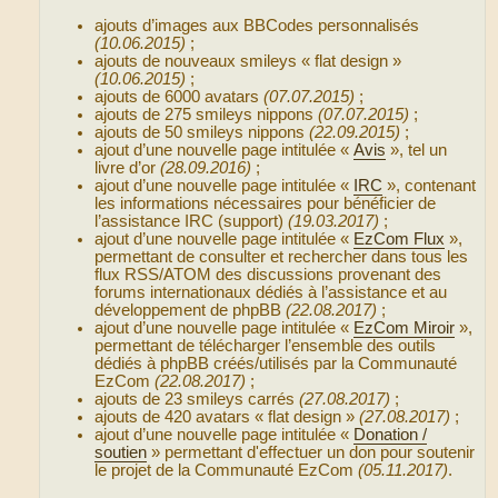
ajouts d’images aux BBCodes personnalisés
(10.06.2015)
;
ajouts de nouveaux smileys « flat design »
(10.06.2015)
;
ajouts de 6000 avatars
(07.07.2015)
;
ajouts de 275 smileys nippons
(07.07.2015)
;
ajouts de 50 smileys nippons
(22.09.2015)
;
ajout d’une nouvelle page intitulée «
Avis
», tel un
livre d’or
(28.09.2016)
;
ajout d’une nouvelle page intitulée «
IRC
», contenant
les informations nécessaires pour bénéficier de
l’assistance IRC (support)
(19.03.2017)
;
ajout d’une nouvelle page intitulée «
EzCom Flux
»,
permettant de consulter et rechercher dans tous les
flux RSS/ATOM des discussions provenant des
forums internationaux dédiés à l’assistance et au
développement de phpBB
(22.08.2017)
;
ajout d’une nouvelle page intitulée «
EzCom Miroir
»,
permettant de télécharger l’ensemble des outils
dédiés à phpBB créés/utilisés par la Communauté
EzCom
(22.08.2017)
;
ajouts de 23 smileys carrés
(27.08.2017)
;
ajouts de 420 avatars « flat design »
(27.08.2017)
;
ajout d’une nouvelle page intitulée «
Donation /
soutien
» permettant d'effectuer un don pour soutenir
le projet de la Communauté EzCom
(05.11.2017)
.