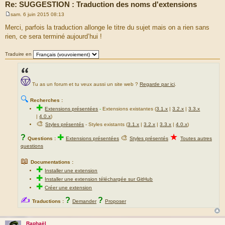
Re: SUGGESTION : Traduction des noms d'extensions
sam. 6 juin 2015 08:13
M
e
Merci, parfois la traduction allonge le titre du sujet mais on a rien sans
s
rien, ce sera terminé aujourd’hui !
s
a
g
Traduire en
e
Tu as un forum et tu veux aussi un site web ?
Regarde par ici
.
🔍
Recherches :
✚
Extensions présentées
-
Extensions existantes (
3.1.x
|
3.2.x
|
3.3.x
|
4.0.x
)
🎨
Styles présentés
- Styles existants (
3.1.x
|
3.2.x
|
3.3.x
|
4.0.x
)
★
?
✚
🎨
Questions :
Extensions présentées
Styles présentés
Toutes autres
questions
📖
Documentations :
✚
Installer une extension
✚
Installer une extension téléchargée sur GitHub
✚
Créer une extension
✍
?
?
Traductions :
Demander
Proposer
Raphaël