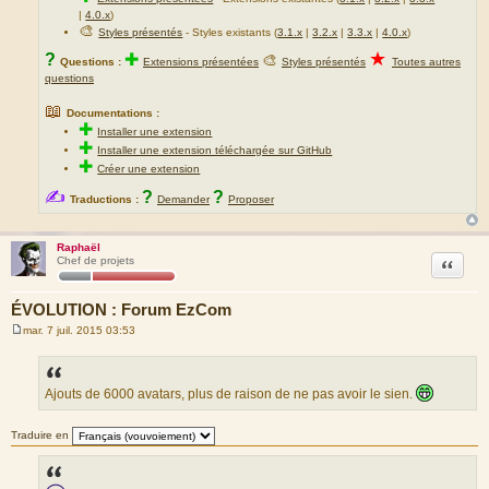
|
4.0.x
)
🎨
Styles présentés
- Styles existants (
3.1.x
|
3.2.x
|
3.3.x
|
4.0.x
)
★
?
✚
🎨
Questions :
Extensions présentées
Styles présentés
Toutes autres
questions
📖
Documentations :
✚
Installer une extension
✚
Installer une extension téléchargée sur GitHub
✚
Créer une extension
✍
?
?
Traductions :
Demander
Proposer
Raphaël
Citation
Chef de projets
ÉVOLUTION : Forum EzCom
mar. 7 juil. 2015 03:53
M
e
s
s
a
Ajouts de 6000 avatars, plus de raison de ne pas avoir le sien.
g
e
Traduire en