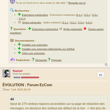
Tu as un forum et tu veux aussi un site web ?
Regarde par ici
.
🔍
Recherches :
✚
Extensions présentées
-
Extensions existantes (
3.1.x
|
3.2.x
|
3.3.x
|
4.0.x
)
🎨
Styles présentés
- Styles existants (
3.1.x
|
3.2.x
|
3.3.x
|
4.0.x
)
★
?
✚
🎨
Questions :
Extensions présentées
Styles présentés
Toutes autres
questions
📖
Documentations :
✚
Installer une extension
✚
Installer une extension téléchargée sur GitHub
✚
Créer une extension
✍
?
?
Traductions :
Demander
Proposer
Raphaël
Citation
Chef de projets
ÉVOLUTION : Forum EzCom
mar. 7 juil. 2015 20:19
M
e
s
s
a
Ajout de 275 smileys nippons accessibles sur la page de rédaction des
g
messages, en-dessous des smileys par défaut via le lien : « Voir plus de
e