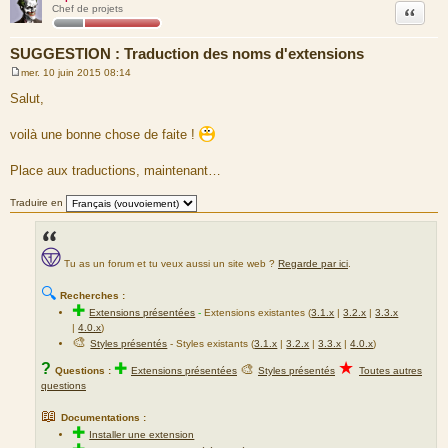
Citation
Chef de projets
SUGGESTION : Traduction des noms d'extensions
mer. 10 juin 2015 08:14
M
e
Salut,
s
s
a
voilà une bonne chose de faite !
g
e
Place aux traductions, maintenant…
Traduire en
Tu as un forum et tu veux aussi un site web ?
Regarde par ici
.
🔍
Recherches :
✚
Extensions présentées
-
Extensions existantes (
3.1.x
|
3.2.x
|
3.3.x
|
4.0.x
)
🎨
Styles présentés
- Styles existants (
3.1.x
|
3.2.x
|
3.3.x
|
4.0.x
)
★
?
✚
🎨
Questions :
Extensions présentées
Styles présentés
Toutes autres
questions
📖
Documentations :
✚
Installer une extension