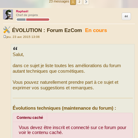
23 messages
1
2
Raphaël
Citation
Chef de projets
ÉVOLUTION : Forum EzCom
En cours
jeu. 23 avr. 2015 13:06
M
e
s
s
Salut,
a
g
e
dans ce sujet je liste toutes les améliorations du forum
autant techniques que cosmétiques.
Vous pouvez naturellement prendre part à ce sujet et
exprimer vos suggestions et remarques.
Évolutions techniques (maintenance du forum) :
Contenu caché
Vous devez être inscrit et connecté sur ce forum pour
voir le contenu caché.