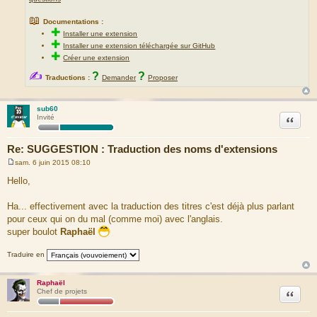
📖
Documentations :
✚
Installer une extension
✚
Installer une extension téléchargée sur GitHub
✚
Créer une extension
✍
?
?
Traductions :
Demander
Proposer
sub60
Citation
Invité
Re: SUGGESTION : Traduction des noms d'extensions
sam. 6 juin 2015 08:10
M
e
Hello,
s
s
a
Ha... effectivement avec la traduction des titres c'est déjà plus parlant
g
pour ceux qui on du mal (comme moi) avec l'anglais.
e
super boulot
Raphaël
Traduire en
Raphaël
Citation
Chef de projets