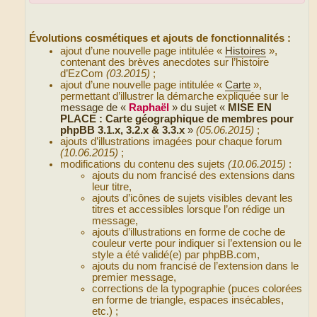
Évolutions cosmétiques et ajouts de fonctionnalités :
ajout d’une nouvelle page intitulée «
Histoires
»,
contenant des brèves anecdotes sur l’histoire
d’EzCom
(03.2015)
;
ajout d’une nouvelle page intitulée «
Carte
»,
permettant d’illustrer la démarche expliquée sur le
message de «
Raphaël
» du sujet «
MISE EN
PLACE : Carte géographique de membres pour
phpBB 3.1.x, 3.2.x & 3.3.x
»
(05.06.2015)
;
ajouts d’illustrations imagées pour chaque forum
(10.06.2015)
;
modifications du contenu des sujets
(10.06.2015)
:
ajouts du nom francisé des extensions dans
leur titre,
ajouts d’icônes de sujets visibles devant les
titres et accessibles lorsque l’on rédige un
message,
ajouts d’illustrations en forme de coche de
couleur verte pour indiquer si l’extension ou le
style a été validé(e) par phpBB.com,
ajouts du nom francisé de l’extension dans le
premier message,
corrections de la typographie (puces colorées
en forme de triangle, espaces insécables,
etc.) ;