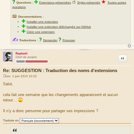
★
?
✚
🎨
Questions :
Extensions présentées
Styles présentés
Toutes autres
questions
📖
Documentations :
✚
Installer une extension
✚
Installer une extension téléchargée sur GitHub
✚
Créer une extension
✍
?
?
Traductions :
Demander
Proposer
Raphaël
Citation
Chef de projets
Re: SUGGESTION : Traduction des noms d'extensions
lun. 1 juin 2015 10:22
M
e
Salut,
s
s
a
cela fait une semaine que les changements apparaissent et aucun
g
retour…
e
Il n’y a donc personne pour partager ses impressions ?
Traduire en