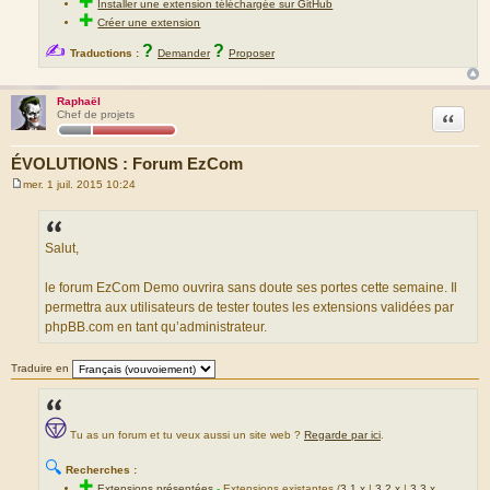
✚
Installer une extension téléchargée sur GitHub
✚
Créer une extension
✍
?
?
Traductions :
Demander
Proposer
Raphaël
Citation
Chef de projets
ÉVOLUTIONS : Forum EzCom
mer. 1 juil. 2015 10:24
M
e
s
s
a
Salut,
g
e
le forum EzCom Demo ouvrira sans doute ses portes cette semaine. Il
permettra aux utilisateurs de tester toutes les extensions validées par
phpBB.com en tant qu’administrateur.
Traduire en
Tu as un forum et tu veux aussi un site web ?
Regarde par ici
.
🔍
Recherches :
✚
Extensions présentées
-
Extensions existantes (
3.1.x
|
3.2.x
|
3.3.x