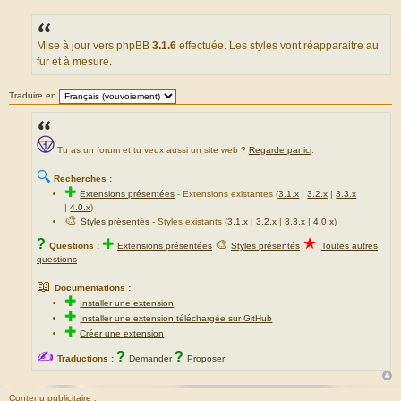
M
e
s
s
a
Mise à jour vers phpBB
3.1.6
effectuée. Les styles vont réapparaitre au
g
fur et à mesure.
e
Traduire en
Tu as un forum et tu veux aussi un site web ?
Regarde par ici
.
🔍
Recherches :
✚
Extensions présentées
-
Extensions existantes (
3.1.x
|
3.2.x
|
3.3.x
|
4.0.x
)
🎨
Styles présentés
- Styles existants (
3.1.x
|
3.2.x
|
3.3.x
|
4.0.x
)
★
?
✚
🎨
Questions :
Extensions présentées
Styles présentés
Toutes autres
questions
📖
Documentations :
✚
Installer une extension
✚
Installer une extension téléchargée sur GitHub
✚
Créer une extension
✍
?
?
Traductions :
Demander
Proposer
Contenu publicitaire :