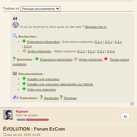
Traduire en
Tu as un forum et tu veux aussi un site web ?
Regarde par ici
.
🔍
Recherches :
✚
Extensions présentées
-
Extensions existantes (
3.1.x
|
3.2.x
|
3.3.x
|
4.0.x
)
🎨
Styles présentés
- Styles existants (
3.1.x
|
3.2.x
|
3.3.x
|
4.0.x
)
★
?
✚
🎨
Questions :
Extensions présentées
Styles présentés
Toutes autres
questions
📖
Documentations :
✚
Installer une extension
✚
Installer une extension téléchargée sur GitHub
✚
Créer une extension
✍
?
?
Traductions :
Demander
Proposer
Raphaël
Citation
Chef de projets
ÉVOLUTION : Forum EzCom
mer. 14 oct. 2015 14:34