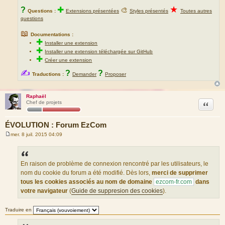
★
?
✚
🎨
Questions :
Extensions présentées
Styles présentés
Toutes autres
questions
📖
Documentations :
✚
Installer une extension
✚
Installer une extension téléchargée sur GitHub
✚
Créer une extension
✍
?
?
Traductions :
Demander
Proposer
Raphaël
Citation
Chef de projets
ÉVOLUTION : Forum EzCom
mer. 8 juil. 2015 04:09
M
e
s
s
a
En raison de problème de connexion rencontré par les utilisateurs, le
g
nom du cookie du forum a été modifié. Dès lors,
merci de supprimer
e
tous les cookies associés au nom de domaine
ezcom-fr.com
dans
votre navigateur
(
Guide de suppresion des cookies
).
Traduire en