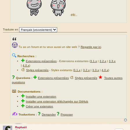
etc..
Traduire en
Tu as un forum et tu veux aussi un site web ?
Regarde par ici
.
🔍
Recherches :
✚
Extensions présentées
-
Extensions existantes (
3.1.x
|
3.2.x
|
3.3.x
|
4.0.x
)
🎨
Styles présentés
- Styles existants (
3.1.x
|
3.2.x
|
3.3.x
|
4.0.x
)
★
?
✚
🎨
Questions :
Extensions présentées
Styles présentés
Toutes autres
questions
📖
Documentations :
✚
Installer une extension
✚
Installer une extension téléchargée sur GitHub
✚
Créer une extension
✍
?
?
Traductions :
Demander
Proposer
Raphaël