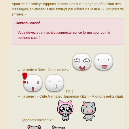
g
Ajout de 50 smileys nippons accessibles sur la page de rédaction des
e
messages, en-dessous des smileys par défaut via le lien : « Voir plus de
smileys ».
Contenu caché
Vous devez être inscrit et connecté sur ce forum pour voir le
contenu caché.
la série « Rice - Grain de riz » :
etc. ;
la série : « Cute Animated Japanese Kitten - Mignons petits chats
japonais animés » :