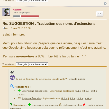
e
Raphaël
Citation
Chef de projets
Re: SUGGESTION : Traduction des noms d'extensions
ven. 5 juin 2015 12:56
M
e
Salut informpro,
s
s
a
Merci pour ton retour, oui j’espère que cela aidera, ce qui est sûre c’est
g
que Google aime beaucoup cela pour le référencement c’est une aubaine.
e
J’en suis
au deux tiers
à 80%… bientôt la fin du tunnel. ^_^
Traduire en
Tu as un forum et tu veux aussi un site web ?
Regarde par ici
.
🔍
Recherches :
✚
Extensions présentées
-
Extensions existantes (
3.1.x
|
3.2.x
|
3.3.x
|
4.0.x
)
🎨
Styles présentés
- Styles existants (
3.1.x
|
3.2.x
|
3.3.x
|
4.0.x
)
★
?
✚
🎨
Questions :
Extensions présentées
Styles présentés
Toutes autres
questions