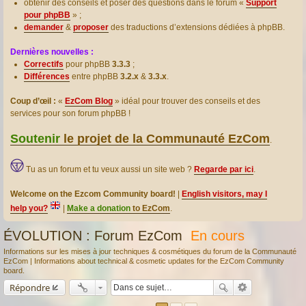
obtenir des conseils et poser des questions dans le forum «
Support
pour phpBB
» ;
demander
&
proposer
des traductions d’extensions dédiées à phpBB.
Dernières nouvelles :
Correctifs
pour phpBB
3.3.3
;
Différences
entre phpBB
3.2.x
&
3.3.x
.
Coup d’œil :
«
EzCom Blog
» idéal pour trouver des conseils et des
services pour son forum phpBB !
Soutenir
le projet de la Communauté EzCom
.
Tu as un forum et tu veux aussi un site web ?
Regarde par ici
.
Welcome on the Ezcom Community board!
|
English visitors, may I
help you?
|
Make a donation
to EzCom
.
ÉVOLUTION : Forum EzCom
En cours
Informations sur les mises à jour techniques & cosmétiques du forum de la Communauté
EzCom | Informations about technical & cosmetic updates for the EzCom Community
board.
Répondre