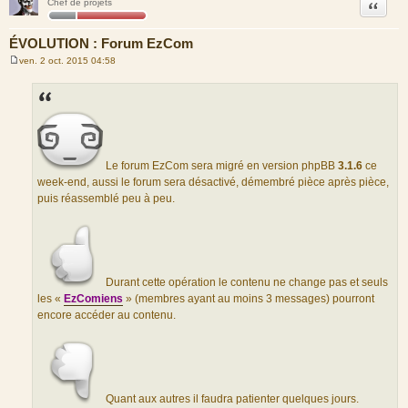
Citation
Chef de projets
ÉVOLUTION : Forum EzCom
ven. 2 oct. 2015 04:58
M
e
s
s
a
g
e
Le forum EzCom sera migré en version phpBB
3.1.6
ce
week-end, aussi le forum sera désactivé, démembré pièce après pièce,
puis réassemblé peu à peu.
Durant cette opération le contenu ne change pas et seuls
les «
EzComiens
» (membres ayant au moins 3 messages) pourront
encore accéder au contenu.
Quant aux autres il faudra patienter quelques jours.