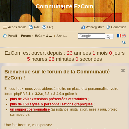
Communauté EzCom
Accès rapide
Aide
FAQ
M’enregistrer
Connexion
Portail
Forum
EzCom & ses membres
Annonces & informations
ec
EzCom est ouvert depuis :
23
années
1
mois
0
jours
her
5
heures
26
minutes
1
secondes
ch
Bienvenue sur le forum de la Communauté
er
EzCom !
En ces lieux, nous vous aidons à mettre en place et à personnaliser votre
forum phpBB
3.1.x
,
3.2.x
,
3.3.x
&
4.0.x
grâce à :
plus de 250 extensions présentées et traduites
;
plus de 150 styles & personnalisations graphiques
;
un support personnalisé
(assistance, installation, mise à jour, projet
sur mesure).
Une fois inscrit.e, vous pouvez :