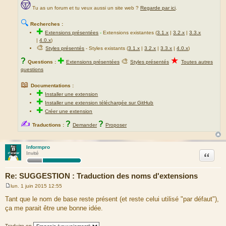
Tu as un forum et tu veux aussi un site web ?
Regarde par ici
.
🔍
Recherches :
✚
Extensions présentées
-
Extensions existantes (
3.1.x
|
3.2.x
|
3.3.x
|
4.0.x
)
🎨
Styles présentés
- Styles existants (
3.1.x
|
3.2.x
|
3.3.x
|
4.0.x
)
★
?
✚
🎨
Questions :
Extensions présentées
Styles présentés
Toutes autres
questions
📖
Documentations :
✚
Installer une extension
✚
Installer une extension téléchargée sur GitHub
✚
Créer une extension
✍
?
?
Traductions :
Demander
Proposer
Informpro
Citation
Invité
Re: SUGGESTION : Traduction des noms d'extensions
lun. 1 juin 2015 12:55
M
e
Tant que le nom de base reste présent (et reste celui utilisé "par défaut"),
s
ça me parait être une bonne idée.
s
a
g
Traduire en