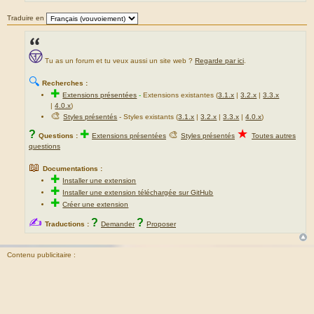
Traduire en
Tu as un forum et tu veux aussi un site web ?
Regarde par ici
.
🔍
Recherches :
✚
Extensions présentées
-
Extensions existantes (
3.1.x
|
3.2.x
|
3.3.x
|
4.0.x
)
🎨
Styles présentés
- Styles existants (
3.1.x
|
3.2.x
|
3.3.x
|
4.0.x
)
★
?
✚
🎨
Questions :
Extensions présentées
Styles présentés
Toutes autres
questions
📖
Documentations :
✚
Installer une extension
✚
Installer une extension téléchargée sur GitHub
✚
Créer une extension
✍
?
?
Traductions :
Demander
Proposer
Contenu publicitaire :