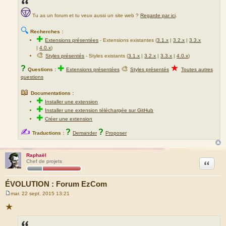
Tu as un forum et tu veux aussi un site web ?
Regarde par ici
.
🔍
Recherches :
✚
Extensions présentées
-
Extensions existantes (
3.1.x
|
3.2.x
|
3.3.x
|
4.0.x
)
🎨
Styles présentés
- Styles existants (
3.1.x
|
3.2.x
|
3.3.x
|
4.0.x
)
★
?
✚
🎨
Questions :
Extensions présentées
Styles présentés
Toutes autres
questions
📖
Documentations :
✚
Installer une extension
✚
Installer une extension téléchargée sur GitHub
✚
Créer une extension
✍
?
?
Traductions :
Demander
Proposer
Raphaël
Citation
Chef de projets
ÉVOLUTION : Forum EzCom
mar. 22 sept. 2015 13:21
M
e
★
s
s
a