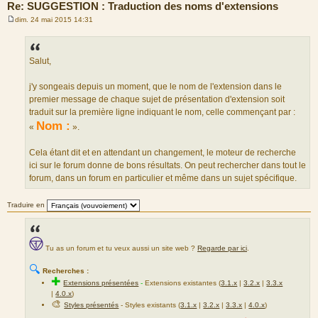
Re: SUGGESTION : Traduction des noms d'extensions
dim. 24 mai 2015 14:31
M
e
s
s
a
Salut,
g
e
j'y songeais depuis un moment, que le nom de l'extension dans le
premier message de chaque sujet de présentation d'extension soit
traduit sur la première ligne indiquant le nom, celle commençant par :
Nom :
«
».
Cela étant dit et en attendant un changement, le moteur de recherche
ici sur le forum donne de bons résultats. On peut rechercher dans tout le
forum, dans un forum en particulier et même dans un sujet spécifique.
Traduire en
Tu as un forum et tu veux aussi un site web ?
Regarde par ici
.
🔍
Recherches :
✚
Extensions présentées
-
Extensions existantes (
3.1.x
|
3.2.x
|
3.3.x
|
4.0.x
)
🎨
Styles présentés
- Styles existants (
3.1.x
|
3.2.x
|
3.3.x
|
4.0.x
)