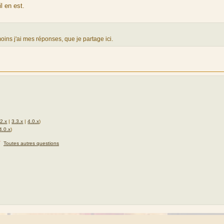
l en est.
ns j'ai mes réponses, que je partage ici.
.2.x
|
3.3.x
|
4.0.x
)
4.0.x
)
★
Toutes autres questions