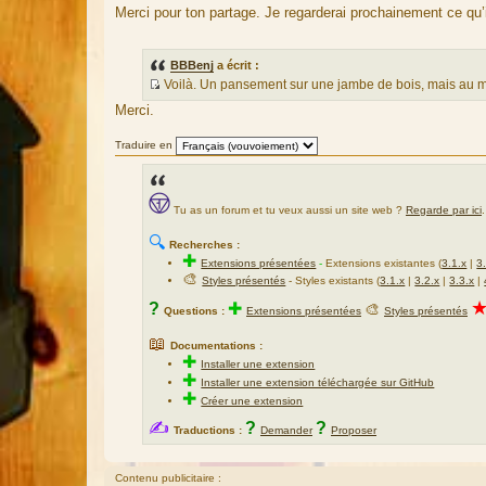
Merci pour ton partage. Je regarderai prochainement ce qu’i
a
g
e
BBBenj
a écrit :
Voilà. Un pansement sur une jambe de bois, mais au moi
S
Merci.
o
u
Traduire en
r
c
e
Tu as un forum et tu veux aussi un site web ?
Regarde par ici
.
d
u
🔍
Recherches :
m
✚
Extensions présentées
-
Extensions existantes (
3.1.x
|
3
e
🎨
Styles présentés
- Styles existants (
3.1.x
|
3.2.x
|
3.3.x
|
s
?
✚
🎨
Questions :
Extensions présentées
Styles présentés
s
a
📖
Documentations :
g
✚
Installer une extension
e
✚
Installer une extension téléchargée sur GitHub
✚
Créer une extension
✍
?
?
Traductions :
Demander
Proposer
Contenu publicitaire :