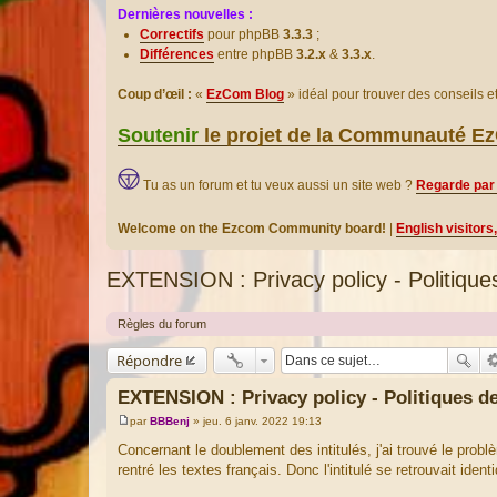
Dernières nouvelles :
Correctifs
pour phpBB
3.3.3
;
Différences
entre phpBB
3.2.x
&
3.3.x
.
Coup d’œil :
«
EzCom Blog
» idéal pour trouver des conseils 
Soutenir
le projet de la Communauté 
Tu as un forum et tu veux aussi un site web ?
Regarde par 
Welcome on the Ezcom Community board!
|
English visitors
EXTENSION : Privacy policy - Politique
Règles du forum
Répondre
EXTENSION : Privacy policy - Politiques de
par
BBBenj
»
jeu. 6 janv. 2022 19:13
M
e
Concernant le doublement des intitulés, j'ai trouvé le problè
s
rentré les textes français. Donc l'intitulé se retrouvait iden
s
a