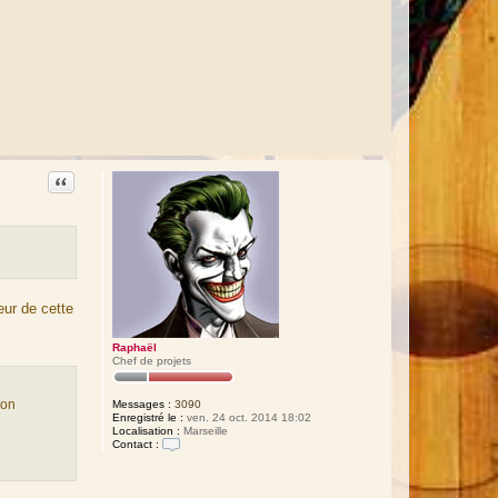
Citation
eur de cette
Raphaël
Chef de projets
ion
Messages :
3090
Enregistré le :
ven. 24 oct. 2014 18:02
Localisation :
Marseille
Contact :
C
o
n
t