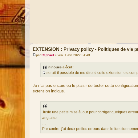
EXTENSION : Privacy policy - Politiques de vie p
par
Raphaël
»
ven. 1 avr. 2022 04:49
M
e
s
ninouee
a écrit :
s
serait-il possible de me dire si cette extension est co
a
S
g
e
o
Je n’ai pas encore eu le plaisir de tester cette configuratio
u
extension indique.
r
c
e
d
Juste une petite mise à jour pour corriger quelques erreur
u
anglaise
m
…
e
Par contre, j'ai deux petites erreurs dans le fonctionneme
s
s