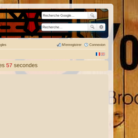
gles
M’enregistrer
Connexion
es
58
secondes