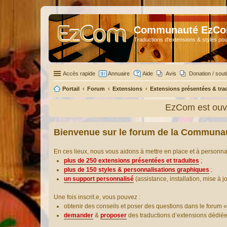
Communauté EzC
Traductions d'extensions & styles pou
Accès rapide
Annuaire
Aide
Avis
Donation / sout
Portail
Forum
Extensions
Extensions présentées & tra
EzCom est ouve
Bienvenue sur le forum de la Communa
En ces lieux, nous vous aidons à mettre en place et à personn
plus de 250 extensions présentées et traduites
;
plus de 150 styles & personnalisations graphiques
;
un support personnalisé
(assistance, installation, mise à j
Une fois inscrit.e, vous pouvez :
obtenir des conseils et poser des questions dans le forum «
demander
&
proposer
des traductions d’extensions dédié