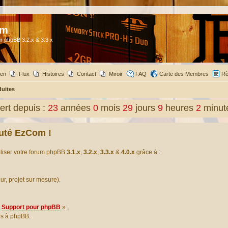
om
r phpBB 3.2.x & 3.3.x
ien
Flux
Histoires
Contact
Miroir
FAQ
Carte des Membres
Rè
duites
rt depuis :
23
années
0
mois
29
jours
9
heures
2
minut
uté EzCom !
aliser votre forum phpBB
3.1.x
,
3.2.x
,
3.3.x
&
4.0.x
grâce à :
our, projet sur mesure).
Support pour phpBB
» ;
es à phpBB.