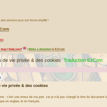
et des services pour son forum phpBB !
EzCom
.
ici
.
, may I help you?
|
Make a donation
to EzCom
.
s de vie privée & des cookies
Traduction EzCom
 vie privée & des cookies
me : c'est une erreur de ma part, car je n'ai pas changé le titre du document lo
tique en anglais et en français.