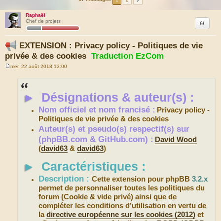
Raphaël
Citation
Chef de projets
EXTENSION : Privacy policy - Politiques de vie
privée & des cookies
Traduction EzCom
mer. 22 août 2018 13:00
M
e
s
s
►
Désignations & auteur(s) :
a
g
e
Nom officiel et nom francisé :
Privacy policy -
Politiques de vie privée & des cookies
Auteur(s) et pseudo(s) respectif(s) sur
(phpBB.com & GitHub.com) :
David Wood
(
david63
&
david63
)
►
Caractéristiques :
Description :
Cette extension pour phpBB
3.2.x
permet de personnaliser toutes les politiques du
forum (Cookie & vide privé) ainsi que de
compléter les conditions d’utilisation en vertu de
la
directive européenne sur les cookies (2012)
et