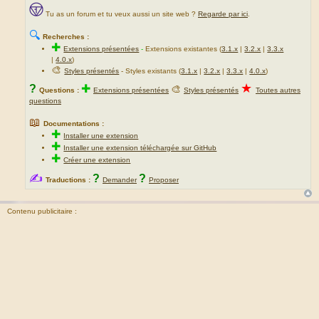
Tu as un forum et tu veux aussi un site web ?
Regarde par ici
.
🔍
Recherches :
✚
Extensions présentées
-
Extensions existantes (
3.1.x
|
3.2.x
|
3.3.x
|
4.0.x
)
🎨
Styles présentés
- Styles existants (
3.1.x
|
3.2.x
|
3.3.x
|
4.0.x
)
★
?
✚
🎨
Questions :
Extensions présentées
Styles présentés
Toutes autres
questions
📖
Documentations :
✚
Installer une extension
✚
Installer une extension téléchargée sur GitHub
✚
Créer une extension
✍
?
?
Traductions :
Demander
Proposer
Contenu publicitaire :