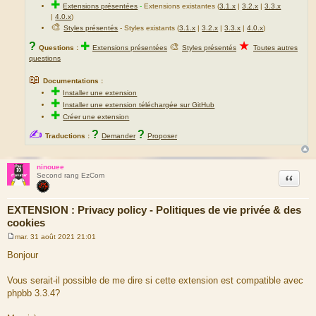
✚
Extensions présentées
-
Extensions existantes (
3.1.x
|
3.2.x
|
3.3.x
|
4.0.x
)
🎨
Styles présentés
- Styles existants (
3.1.x
|
3.2.x
|
3.3.x
|
4.0.x
)
★
?
✚
🎨
Questions :
Extensions présentées
Styles présentés
Toutes autres
questions
📖
Documentations :
✚
Installer une extension
✚
Installer une extension téléchargée sur GitHub
✚
Créer une extension
✍
?
?
Traductions :
Demander
Proposer
ninouee
Citation
Second rang EzCom
EXTENSION : Privacy policy - Politiques de vie privée & des
cookies
mar. 31 août 2021 21:01
M
e
Bonjour
s
s
a
Vous serait-il possible de me dire si cette extension est compatible avec
g
phpbb 3.3.4?
e