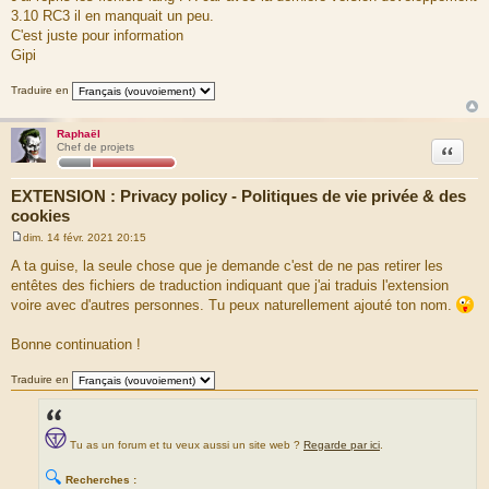
g
3.10 RC3 il en manquait un peu.
e
C'est juste pour information
Gipi
Traduire en
Raphaël
Citation
Chef de projets
EXTENSION : Privacy policy - Politiques de vie privée & des
cookies
dim. 14 févr. 2021 20:15
M
e
A ta guise, la seule chose que je demande c'est de ne pas retirer les
s
entêtes des fichiers de traduction indiquant que j'ai traduis l'extension
s
a
voire avec d'autres personnes. Tu peux naturellement ajouté ton nom.
g
e
Bonne continuation !
Traduire en
Tu as un forum et tu veux aussi un site web ?
Regarde par ici
.
🔍
Recherches :