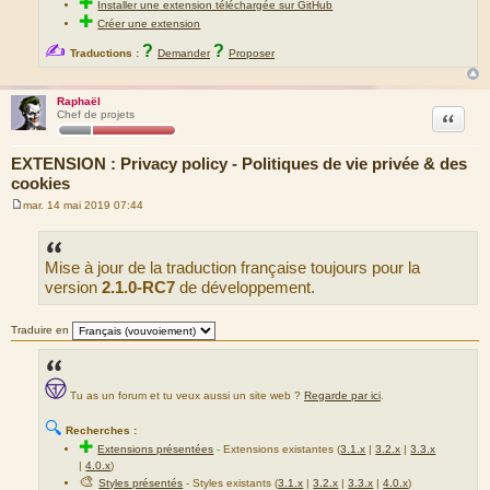
✚
Installer une extension téléchargée sur GitHub
✚
Créer une extension
✍
?
?
Traductions :
Demander
Proposer
Raphaël
Citation
Chef de projets
EXTENSION : Privacy policy - Politiques de vie privée & des
cookies
mar. 14 mai 2019 07:44
M
e
s
s
Mise à jour de la traduction française toujours pour la
a
g
version
2.1.0-RC7
de développement.
e
Traduire en
Tu as un forum et tu veux aussi un site web ?
Regarde par ici
.
🔍
Recherches :
✚
Extensions présentées
-
Extensions existantes (
3.1.x
|
3.2.x
|
3.3.x
|
4.0.x
)
🎨
Styles présentés
- Styles existants (
3.1.x
|
3.2.x
|
3.3.x
|
4.0.x
)