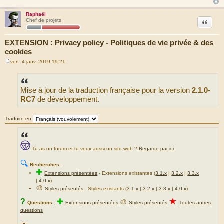
Raphaël
Citation
Chef de projets
EXTENSION : Privacy policy - Politiques de vie privée & des
cookies
ven. 4 janv. 2019 19:21
M
e
s
s
Mise à jour de la traduction française pour la version
2.1.0-
a
g
RC7
de développement.
e
Traduire en
Tu as un forum et tu veux aussi un site web ?
Regarde par ici
.
🔍
Recherches :
✚
Extensions présentées
-
Extensions existantes (
3.1.x
|
3.2.x
|
3.3.x
|
4.0.x
)
🎨
Styles présentés
- Styles existants (
3.1.x
|
3.2.x
|
3.3.x
|
4.0.x
)
★
?
✚
🎨
Questions :
Extensions présentées
Styles présentés
Toutes autres
questions