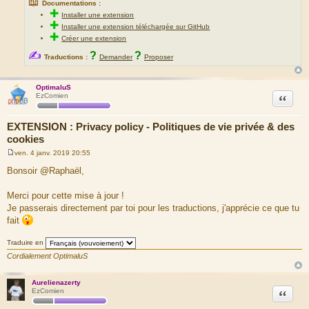
📖
Documentations :
✚
Installer une extension
✚
Installer une extension téléchargée sur GitHub
✚
Créer une extension
✍
?
?
Traductions :
Demander
Proposer
OptimaluS
Citation
EzComien
EXTENSION : Privacy policy - Politiques de vie privée & des
cookies
ven. 4 janv. 2019 20:55
M
e
Bonsoir @Raphaël,
s
s
a
Merci pour cette mise à jour !
g
Je passerais directement par toi pour les traductions, j'apprécie ce que tu
e
fait
Traduire en
Cordialement OptimaluS
Aurelienazerty
Citation
EzComien