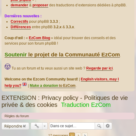
demander
&
proposer
des traductions d’extensions dédiées à phpBB.
Dernières nouvelles :
Correctifs
pour phpBB
3.3.3
;
Différences
entre phpBB
3.2.x
&
3.3.x
.
Coup d’œil :
«
EzCom Blog
» idéal pour trouver des conseils et des
services pour son forum phpBB !
Soutenir
le projet de la Communauté EzCom
.
Tu as un forum et tu veux aussi un site web ?
Regarde par ici
.
Welcome on the Ezcom Community board!
|
English visitors, may I
help you?
|
Make a donation
to EzCom
.
EXTENSION : Privacy policy - Politiques de vie
privée & des cookies
Traduction EzCom
Règles du forum
Répondre
17 messages
1
2