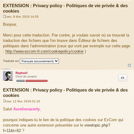
EXTENSION : Privacy policy - Politiques de vie privée & des
cookies
ven. 8 févr. 2019 14:55
M
e
Bonjour,
s
s
a
Merci pour cette traduction. Par contre, je voulais savoir où se trouvait la
g
traduction des fichiers que l'on trouve dans Éditeur de fichiers des
e
politiques dans l'administration (ceux qui vont par exemple sur cette page
:
http://www.ezcom-fr.com/cookiepolicy/cookie
)
Traduire en
Raphaël
Citation
Chef de projets
EXTENSION : Privacy policy - Politiques de vie privée & des
cookies
mar. 12 févr. 2019 01:16
M
e
Salut
Aurelienazerty
,
s
s
a
pourquoi indiques-tu le lien de la politique des cookies sur EzCom qui
g
concerne une autre extension présentée sur le
viewtopic.php?
e
f=11&t=62
?