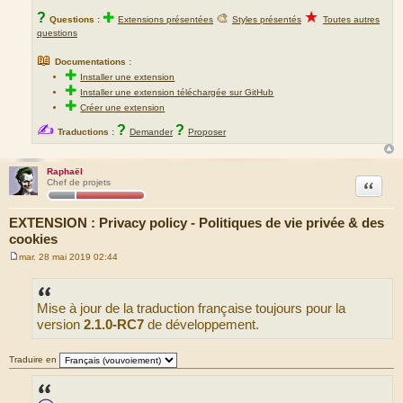
★
?
✚
🎨
Questions :
Extensions présentées
Styles présentés
Toutes autres
questions
📖
Documentations :
✚
Installer une extension
✚
Installer une extension téléchargée sur GitHub
✚
Créer une extension
✍
?
?
Traductions :
Demander
Proposer
Raphaël
Citation
Chef de projets
EXTENSION : Privacy policy - Politiques de vie privée & des
cookies
mar. 28 mai 2019 02:44
M
e
s
s
Mise à jour de la traduction française toujours pour la
a
g
version
2.1.0-RC7
de développement.
e
Traduire en