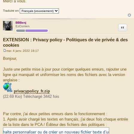
Merci à vous.
Traduire en
BBBenj
Citation
EzComien
EXTENSION : Privacy policy - Politiques de vie privée & des
cookies
mar. 4 janv. 2022 18:17
M
e
Bonjour,
s
s
a
Juste une petite mise à jour pour corriger quelques erreurs, rajouter une
g
ligne qui manquait et uniformiser les noms des fichiers avec la version
e
anglaise :
privacypolicy_fr.zip
(22.69 Kio) Téléchargé 3442 fois
Par contre, j'ai deux petites erreurs dans le fonctionnement :
1. Après avoir chargé les textes en français, j'ai deux fois chaque entrée
de la liste dans le PCA / Éditeur des fichiers des politiques :