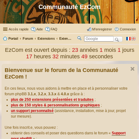
Communauté EzCom
Accès rapide
Aide
FAQ
M’enregistrer
Connexion
Portail
Forum
Extensions
Extensions présentées & traduites
R
ec
EzCom est ouvert depuis :
23
années
1
mois
1
jours
her
17
heures
32
minutes
50
secondes
ch
er
Bienvenue sur le forum de la Communauté
EzCom !
En ces lieux, nous vous aidons à mettre en place et à personnaliser votre
forum phpBB
3.1.x
,
3.2.x
,
3.3.x
&
4.0.x
grâce à :
plus de 250 extensions présentées et traduites
;
plus de 150 styles & personnalisations graphiques
;
un support personnalisé
(assistance, installation, mise à jour, projet
sur mesure).
Une fois inscrit.e, vous pouvez :
obtenir des conseils et poser des questions dans le forum «
Support
pour phpBB
» ;