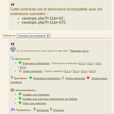
s
s
Cette extension est et demeurera incompatible avec les
a
g
extensions suivantes :
e
viewtopic.php?f=11&t=62
;
viewtopic.php?f=11&t=675
.
Traduire en
Tu as un forum et tu veux aussi un site web ?
Regarde par ici
.
🔍
Recherches :
✚
Extensions présentées
-
Extensions existantes (
3.1.x
|
3.2.x
|
3.3.x
|
4.0.x
)
🎨
Styles présentés
- Styles existants (
3.1.x
|
3.2.x
|
3.3.x
|
4.0.x
)
★
?
✚
🎨
Questions :
Extensions présentées
Styles présentés
Toutes autres
questions
📖
Documentations :
✚
Installer une extension
✚
Installer une extension téléchargée sur GitHub
✚
Créer une extension
✍
?
?
Traductions :
Demander
Proposer