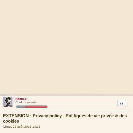
Raphaël
Citation
Chef de projets
EXTENSION : Privacy policy - Politiques de vie privée & des
cookies
mer. 22 août 2018 13:28
M
e