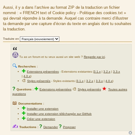
Aussi, il y a dans l’archive au format ZIP de la traduction un fichier
nommé : « FRENCH text of Cookie policy - Politique des cookies.txt »
qui devrait répondre à ta demande. Auquel cas contraire merci d’illustrer
ta demande par une capture d’écran du texte en anglais dont tu souhaites
la traduction.
Traduire en
Tu as un forum et tu veux aussi un site web ?
Regarde par ici
.
🔍
Recherches :
✚
Extensions présentées
-
Extensions existantes (
3.1.x
|
3.2.x
|
3.3.x
|
4.0.x
)
🎨
Styles présentés
- Styles existants (
3.1.x
|
3.2.x
|
3.3.x
|
4.0.x
)
★
?
✚
🎨
Questions :
Extensions présentées
Styles présentés
Toutes autres
questions
📖
Documentations :
✚
Installer une extension
✚
Installer une extension téléchargée sur GitHub
✚
Créer une extension
✍
?
?
Traductions :
Demander
Proposer