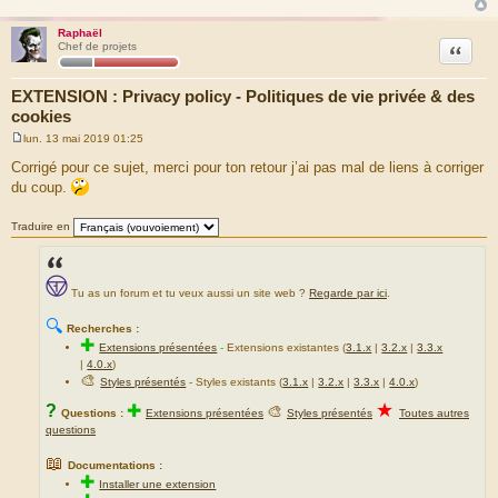
Raphaël
Citation
Chef de projets
EXTENSION : Privacy policy - Politiques de vie privée & des
cookies
lun. 13 mai 2019 01:25
M
e
Corrigé pour ce sujet, merci pour ton retour j’ai pas mal de liens à corriger
s
du coup.
s
a
g
Traduire en
e
Tu as un forum et tu veux aussi un site web ?
Regarde par ici
.
🔍
Recherches :
✚
Extensions présentées
-
Extensions existantes (
3.1.x
|
3.2.x
|
3.3.x
|
4.0.x
)
🎨
Styles présentés
- Styles existants (
3.1.x
|
3.2.x
|
3.3.x
|
4.0.x
)
★
?
✚
🎨
Questions :
Extensions présentées
Styles présentés
Toutes autres
questions
📖
Documentations :
✚
Installer une extension