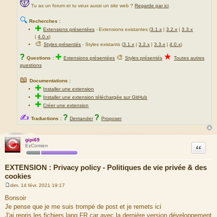
Tu as un forum et tu veux aussi un site web ?
Regarde par ici
.
🔍
Recherches :
✚
Extensions présentées
-
Extensions existantes (
3.1.x
|
3.2.x
|
3.3.x
|
4.0.x
)
🎨
Styles présentés
- Styles existants (
3.1.x
|
3.2.x
|
3.3.x
|
4.0.x
)
★
?
✚
🎨
Questions :
Extensions présentées
Styles présentés
Toutes autres
questions
📖
Documentations :
✚
Installer une extension
✚
Installer une extension téléchargée sur GitHub
✚
Créer une extension
✍
?
?
Traductions :
Demander
Proposer
gipi69
Citation
EzComien
EXTENSION : Privacy policy - Politiques de vie privée & des
cookies
dim. 14 févr. 2021 19:17
M
e
Bonsoir
s
Je pense que je me suis trompé de post et je remets ici
s
a
J'ai repris les fichiers lang FR car avec la dernière version développement