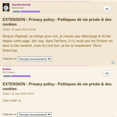
Aurelienazerty
Citation
EzComien
EXTENSION : Privacy policy - Politiques de vie privée & des
cookies
dim. 17 mars 2019 13:56
M
e
Bonjour Raphaël, au temps pour moi, je n'avais pas téléchargé le fichier
s
depuis cette page, duc oup, dans l'archive, il n'y avait pas les fichiers txt
s
a
dont tu fait mention, mais là c'est bon, je les ai maintenant. Merci
g
beaucoup.
e
Traduire en
Ewdoc
Citation
EzComien
EXTENSION : Privacy policy - Politiques de vie privée & des
cookies
dim. 12 mai 2019 15:07
M
e
Lien mort =)
s
s
a
g
Traduire en
e