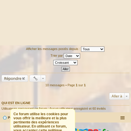
Afficher les messages postés depuis :
Trier par
Répondre
10 messages • Page
1
sur
1
Aller à
QUI EST EN LIGNE
Utilisateurs parcourant ce forum : Aucun utilisateur enregistré et 60 invités
Ce forum utilise les cookies pour
Portail
Forum
vous offrir la meilleure et la plus
pertinente des expériences
utilisateur. En utilisant ce forum,
vous acceptez cette politique.