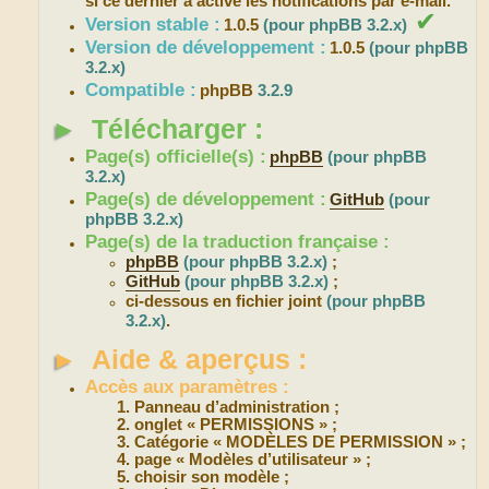
si ce dernier a activé les notifications par e-mail.
✔
Version stable :
1.0.5
(pour phpBB 3.2.x)
Version de développement :
1.0.5
(pour phpBB
3.2.x)
Compatible :
phpBB
3.2.9
►
Télécharger :
Page(s) officielle(s) :
phpBB
(pour phpBB
3.2.x)
Page(s) de développement :
GitHub
(pour
phpBB 3.2.x)
Page(s) de la traduction française :
phpBB
(pour phpBB 3.2.x)
;
GitHub
(pour phpBB 3.2.x)
;
ci-dessous en fichier joint
(pour phpBB
3.2.x)
.
►
Aide & aperçus :
Accès aux paramètres :
Panneau d’administration ;
onglet « PERMISSIONS » ;
Catégorie « MODÈLES DE PERMISSION » ;
page « Modèles d’utilisateur » ;
choisir son modèle ;