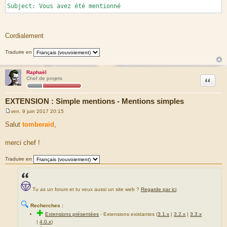
Subject: Vous avez été mentionné
Cordialement
Traduire en
Raphaël
Citation
Chef de projets
EXTENSION : Simple mentions - Mentions simples
ven. 9 juin 2017 20:15
M
e
Salut
tomberaid
,
s
s
a
merci chef !
g
e
Traduire en
Tu as un forum et tu veux aussi un site web ?
Regarde par ici
.
🔍
Recherches :
✚
Extensions présentées
-
Extensions existantes (
3.1.x
|
3.2.x
|
3.3.x
|
4.0.x
)