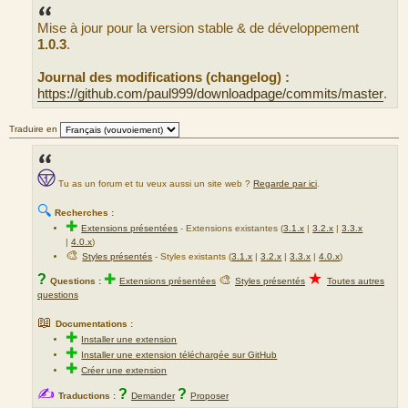
s
s
Mise à jour pour la version stable & de développement
a
g
1.0.3
.
e
Journal des modifications (changelog) :
https://github.com/paul999/downloadpage/commits/master
.
Traduire en
Tu as un forum et tu veux aussi un site web ?
Regarde par ici
.
🔍
Recherches :
✚
Extensions présentées
-
Extensions existantes (
3.1.x
|
3.2.x
|
3.3.x
|
4.0.x
)
🎨
Styles présentés
- Styles existants (
3.1.x
|
3.2.x
|
3.3.x
|
4.0.x
)
★
?
✚
🎨
Questions :
Extensions présentées
Styles présentés
Toutes autres
questions
📖
Documentations :
✚
Installer une extension
✚
Installer une extension téléchargée sur GitHub
✚
Créer une extension
✍
?
?
Traductions :
Demander
Proposer