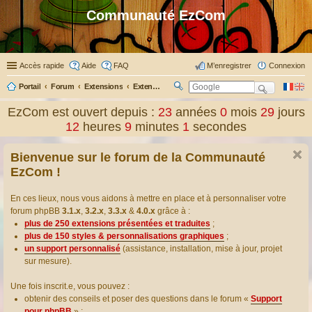
Communauté EzCom
Accès rapide
Aide
FAQ
M’enregistrer
Connexion
Portail
Forum
Extensions
Extensions présentées & traduites
R
ec
EzCom est ouvert depuis :
23
années
0
mois
29
jours
her
12
heures
9
minutes
1
secondes
ch
er
Bienvenue sur le forum de la Communauté
EzCom !
En ces lieux, nous vous aidons à mettre en place et à personnaliser votre
forum phpBB
3.1.x
,
3.2.x
,
3.3.x
&
4.0.x
grâce à :
plus de 250 extensions présentées et traduites
;
plus de 150 styles & personnalisations graphiques
;
un support personnalisé
(assistance, installation, mise à jour, projet
sur mesure).
Une fois inscrit.e, vous pouvez :
obtenir des conseils et poser des questions dans le forum «
Support
pour phpBB
» ;