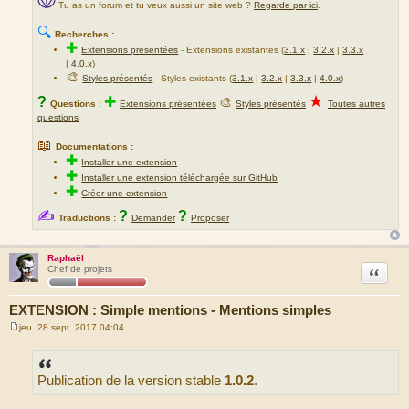
Tu as un forum et tu veux aussi un site web ?
Regarde par ici
.
🔍
Recherches :
✚
Extensions présentées
-
Extensions existantes (
3.1.x
|
3.2.x
|
3.3.x
|
4.0.x
)
🎨
Styles présentés
- Styles existants (
3.1.x
|
3.2.x
|
3.3.x
|
4.0.x
)
★
?
✚
🎨
Questions :
Extensions présentées
Styles présentés
Toutes autres
questions
📖
Documentations :
✚
Installer une extension
✚
Installer une extension téléchargée sur GitHub
✚
Créer une extension
✍
?
?
Traductions :
Demander
Proposer
Raphaël
Citation
Chef de projets
EXTENSION : Simple mentions - Mentions simples
jeu. 28 sept. 2017 04:04
M
e
s
s
Publication de la version stable
1.0.2
.
a
g
e