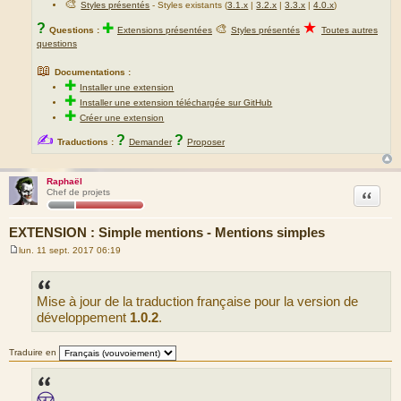
🎨
Styles présentés
- Styles existants (
3.1.x
|
3.2.x
|
3.3.x
|
4.0.x
)
★
?
✚
🎨
Questions :
Extensions présentées
Styles présentés
Toutes autres
questions
📖
Documentations :
✚
Installer une extension
✚
Installer une extension téléchargée sur GitHub
✚
Créer une extension
✍
?
?
Traductions :
Demander
Proposer
Raphaël
Citation
Chef de projets
EXTENSION : Simple mentions - Mentions simples
lun. 11 sept. 2017 06:19
M
e
s
s
Mise à jour de la traduction française pour la version de
a
g
développement
1.0.2
.
e
Traduire en