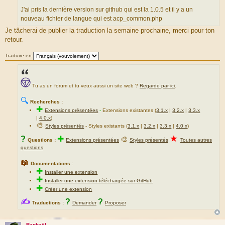
e
o
J'ai pris la dernière version sur github qui est la 1.0.5 et il y a un
s
u
nouveau fichier de langue qui est acp_common.php
s
r
Je tâcherai de publier la traduction la semaine prochaine, merci pour ton
a
c
retour.
g
e
e
d
Traduire en
u
m
e
Tu as un forum et tu veux aussi un site web ?
Regarde par ici
.
s
s
🔍
Recherches :
a
✚
Extensions présentées
-
Extensions existantes (
3.1.x
|
3.2.x
|
3.3.x
g
|
4.0.x
)
e
🎨
Styles présentés
- Styles existants (
3.1.x
|
3.2.x
|
3.3.x
|
4.0.x
)
★
?
✚
🎨
Questions :
Extensions présentées
Styles présentés
Toutes autres
questions
📖
Documentations :
✚
Installer une extension
✚
Installer une extension téléchargée sur GitHub
✚
Créer une extension
✍
?
?
Traductions :
Demander
Proposer
Raphaël