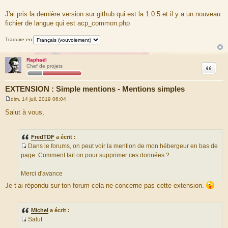
s
a
J'ai pris la dernière version sur github qui est la 1.0.5 et il y a un nouveau
g
fichier de langue qui est acp_common.php
e
Traduire en
Raphaël
Citation
Chef de projets
EXTENSION : Simple mentions - Mentions simples
dim. 14 juil. 2019 06:04
M
e
Salut à vous,
s
s
a
g
FredTDF
a écrit :
e
Dans le forums, on peut voir la mention de mon hébergeur en bas de
S
page. Comment fait on pour supprimer ces données ?
o
u
Merci d'avance
r
Je t’ai répondu sur ton forum cela ne concerne pas cette extension.
c
e
d
Michel
a écrit :
u
Salut
m
S