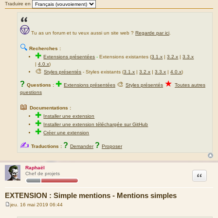
Traduire en
Tu as un forum et tu veux aussi un site web ?
Regarde par ici
.
🔍
Recherches :
✚
Extensions présentées
-
Extensions existantes (
3.1.x
|
3.2.x
|
3.3.x
|
4.0.x
)
🎨
Styles présentés
- Styles existants (
3.1.x
|
3.2.x
|
3.3.x
|
4.0.x
)
★
?
✚
🎨
Questions :
Extensions présentées
Styles présentés
Toutes autres
questions
📖
Documentations :
✚
Installer une extension
✚
Installer une extension téléchargée sur GitHub
✚
Créer une extension
✍
?
?
Traductions :
Demander
Proposer
Raphaël
Citation
Chef de projets
EXTENSION : Simple mentions - Mentions simples
jeu. 16 mai 2019 06:44
M
e