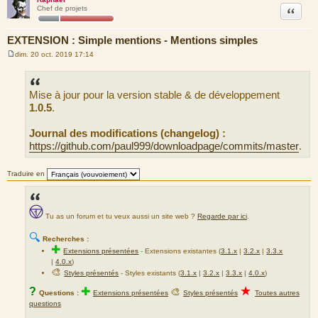
Citation
Chef de projets
EXTENSION : Simple mentions - Mentions simples
dim. 20 oct. 2019 17:14
M
e
s
s
Mise à jour pour la version stable & de développement
a
g
1.0.5
.
e
Journal des modifications (changelog) :
https://github.com/paul999/downloadpage/commits/master
.
Traduire en
Tu as un forum et tu veux aussi un site web ?
Regarde par ici
.
🔍
Recherches :
✚
Extensions présentées
-
Extensions existantes (
3.1.x
|
3.2.x
|
3.3.x
|
4.0.x
)
🎨
Styles présentés
- Styles existants (
3.1.x
|
3.2.x
|
3.3.x
|
4.0.x
)
★
?
✚
🎨
Questions :
Extensions présentées
Styles présentés
Toutes autres
questions