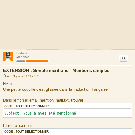
tomberaid
Citation
Graphiste
EXTENSION : Simple mentions - Mentions simples
ven. 9 juin 2017 19:57
M
e
Hello
s
Une petite coquille c'est glissée dans la traduction française.
s
a
g
Dans le fichier email/mention_mail.txt, trouver :
e
CODE :
TOUT SÉLECTIONNER
Subject: Vous a avez été mentionné
Et remplacer par :
CODE :
TOUT SÉLECTIONNER