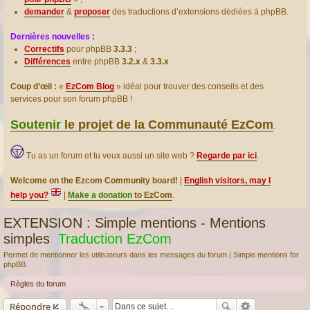
demander
&
proposer
des traductions d’extensions dédiées à phpBB.
Dernières nouvelles :
Correctifs
pour phpBB
3.3.3
;
Différences
entre phpBB
3.2.x
&
3.3.x
.
Coup d’œil :
«
EzCom Blog
» idéal pour trouver des conseils et des
services pour son forum phpBB !
Soutenir
le projet de la Communauté EzCom
.
Tu as un forum et tu veux aussi un site web ?
Regarde par ici
.
Welcome on the Ezcom Community board!
|
English visitors, may I
help you?
|
Make a donation
to EzCom
.
EXTENSION : Simple mentions - Mentions
simples
Traduction EzCom
Permet de mentionner les utilisateurs dans les messages du forum | Simple mentions for
phpBB.
Règles du forum
Répondre