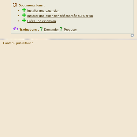
📖
Documentations :
✚
Installer une extension
✚
Installer une extension téléchargée sur GitHub
✚
Créer une extension
✍
?
?
Traductions :
Demander
Proposer
Contenu publicitaire :