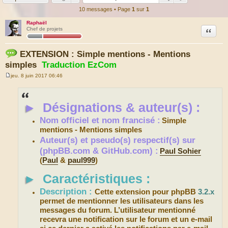
10 messages • Page
1
sur
1
Raphaël
Citation
Chef de projets
EXTENSION : Simple mentions - Mentions
simples
Traduction EzCom
jeu. 8 juin 2017 06:46
M
e
s
s
►
Désignations & auteur(s) :
a
g
e
Nom officiel et nom francisé :
Simple
mentions - Mentions simples
Auteur(s) et pseudo(s) respectif(s) sur
(phpBB.com & GitHub.com) :
Paul Sohier
(
Paul
&
paul999
)
►
Caractéristiques :
Description :
Cette extension pour phpBB
3.2.x
permet de mentionner les utilisateurs dans les
messages du forum. L’utilisateur mentionné
recevra une notification sur le forum et un e-mail