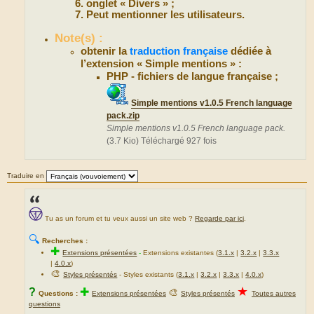
onglet « Divers » ;
Peut mentionner les utilisateurs.
Note(s) :
obtenir la
traduction française
dédiée à
l’extension « Simple mentions » :
PHP - fichiers de langue française ;
Simple mentions v1.0.5 French language
pack.zip
Simple mentions v1.0.5 French language pack.
(3.7 Kio) Téléchargé 927 fois
Traduire en
Tu as un forum et tu veux aussi un site web ?
Regarde par ici
.
🔍
Recherches :
✚
Extensions présentées
-
Extensions existantes (
3.1.x
|
3.2.x
|
3.3.x
|
4.0.x
)
🎨
Styles présentés
- Styles existants (
3.1.x
|
3.2.x
|
3.3.x
|
4.0.x
)
★
?
✚
🎨
Questions :
Extensions présentées
Styles présentés
Toutes autres
questions