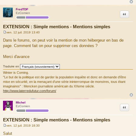
FredTDF
Citation
EzComien
EXTENSION : Simple mentions - Mentions simples
ven. 12 juil. 2019 13:40
M
e
Dans le forums, on peut voir la mention de mon hébergeur en bas de
s
page. Comment fait on pour supprimer ces données ?
s
a
g
Merci d'avance
e
Traduire en
Winter is Coming.
"Le but de la politique est de garder la population inquiète et donc en demande d'être
mise en sécurité, en la menaçant d'une série ininterrompue de monstres, tous étant
imaginaires" : Mencken journaliste américain du XXeme siècle.
http://www.laterredufutur.com/forum/
Michel
Citation
EzComien
EXTENSION : Simple mentions - Mentions simples
ven. 12 juil. 2019 18:30
M
e
Salut
s