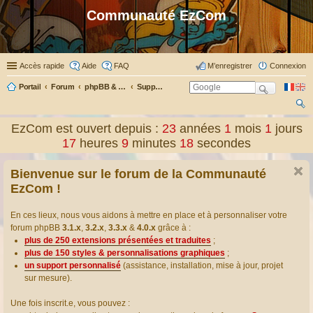
Communauté EzCom
Accès rapide
Aide
FAQ
M’enregistrer
Connexion
Portail
Forum
phpBB & Co
Support pour phpBB
ec
EzCom est ouvert depuis :
23
années
1
mois
1
jours
her
17
heures
9
minutes
18
secondes
ch
Bienvenue sur le forum de la Communauté
er
EzCom !
En ces lieux, nous vous aidons à mettre en place et à personnaliser votre
forum phpBB
3.1.x
,
3.2.x
,
3.3.x
&
4.0.x
grâce à :
plus de 250 extensions présentées et traduites
;
plus de 150 styles & personnalisations graphiques
;
un support personnalisé
(assistance, installation, mise à jour, projet
sur mesure).
Une fois inscrit.e, vous pouvez :