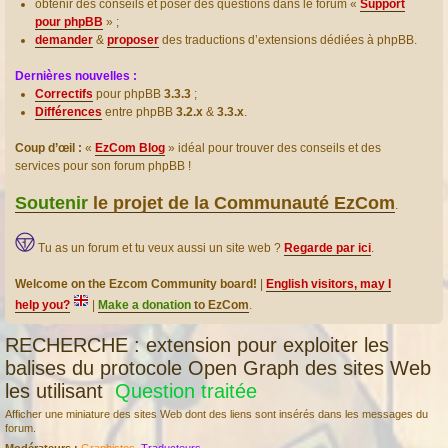
obtenir des conseils et poser des questions dans le forum «
Support
pour phpBB
» ;
demander
&
proposer
des traductions d’extensions dédiées à phpBB.
Dernières nouvelles :
Correctifs
pour phpBB
3.3.3
;
Différences
entre phpBB
3.2.x
&
3.3.x
.
Coup d’œil :
«
EzCom Blog
» idéal pour trouver des conseils et des
services pour son forum phpBB !
Soutenir
le projet de la Communauté EzCom
.
Tu as un forum et tu veux aussi un site web ?
Regarde par ici
.
Welcome on the Ezcom Community board!
|
English visitors, may I
help you?
|
Make a donation
to EzCom
.
RECHERCHE : extension pour exploiter les
balises du protocole Open Graph des sites Web
les utilisant
Question traitée
Afficher une miniature des sites Web dont des liens sont insérés dans les messages du
forum.
Modérateurs :
Graphistes
,
Traducteurs