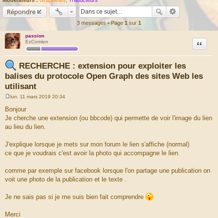
Répondre
3 messages • Page
1
sur
1
passion
Citation
EzComien
RECHERCHE : extension pour exploiter les
balises du protocole Open Graph des sites Web les
utilisant
lun. 11 mars 2019 20:34
M
e
Bonjour
s
Je cherche une extension (ou bbcode) qui permette de voir l'image du lien
s
a
au lieu du lien.
g
e
J'explique lorsque je mets sur mon forum le lien s'affiche (normal)
ce que je voudrais c'est avoir la photo qui accompagne le lien
comme par exemple sur facebook lorsque l'on partage une publication on
voit une photo de la publication et le texte .
Je ne sais pas si je me suis bien fait comprendre
Merci