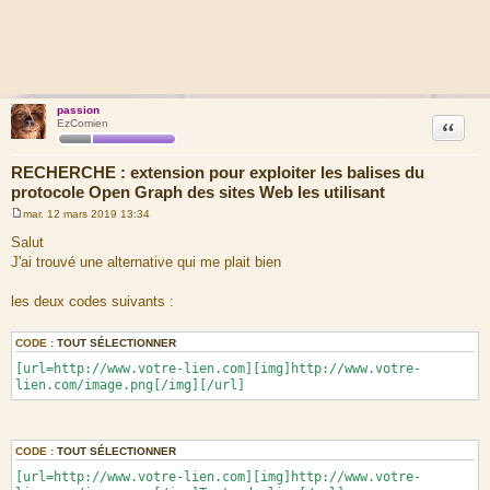
passion
Citation
EzComien
RECHERCHE : extension pour exploiter les balises du
protocole Open Graph des sites Web les utilisant
mar. 12 mars 2019 13:34
M
e
Salut
s
J'ai trouvé une alternative qui me plait bien
s
a
g
les deux codes suivants :
e
CODE :
TOUT SÉLECTIONNER
[url=http://www.votre-lien.com][img]http://www.votre-
lien.com/image.png[/img][/url]
CODE :
TOUT SÉLECTIONNER
[url=http://www.votre-lien.com][img]http://www.votre-