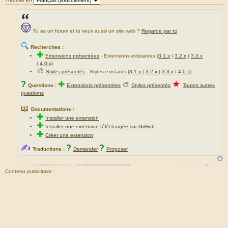
Tu as un forum et tu veux aussi un site web ?
Regarde par ici
.
🔍
Recherches :
✚
Extensions présentées
-
Extensions existantes (
3.1.x
|
3.2.x
|
3.3.x
|
4.0.x
)
🎨
Styles présentés
- Styles existants (
3.1.x
|
3.2.x
|
3.3.x
|
4.0.x
)
★
?
✚
🎨
Questions :
Extensions présentées
Styles présentés
Toutes autres
questions
📖
Documentations :
✚
Installer une extension
✚
Installer une extension téléchargée sur GitHub
✚
Créer une extension
✍
?
?
Traductions :
Demander
Proposer
Contenu publicitaire :