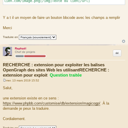
lien.com/image.png[/img]Texte du lien[/url]
Y a t il un moyen de faire un bouton bbcode avec les champs a remplir
Merci
Traduire en
Raphaël
Citation
Chef de projets
RECHERCHE : extension pour exploiter les balises
OpenGraph des sites Web les utilisantRECHERCHE :
extension pour exploit
Question traitée
mer. 13 mars 2019 15:52
M
e
Salut,
s
s
a
une extension existe en ce sens :
g
https://www.phpbb.com/customise/db/extension/magicogp/
. À la
e
demande je peux la traduire.
Cordialement.
Traduire en