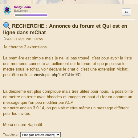
fastgil.com
Citation
EzComien
RECHERCHE : Annonce du forum et Qui est en
ligne dans mChat
ven. 21 sept. 2018 00:55
M
e
Je cherche 2 extensions
s
s
a
La première est simple mais je ne l'ai pas trouvé, c'est pour avoir la liste
g
des membres connecté actuellement sur le forum et que je puisse le
e
mettre sous le tchat, voir dedans le chat ci c'est une extension Mchat.
peut être celle ci
viewtopic.php?f=11&t=931
La deuxième est plus compliqué mais très utiles pour nous, la possibilité
de mettre en texte avec bbcodes et images en haut du forum comme un
message que l'on peu modifier par ACP
sur notre ancien 3.0.14, on pouvait mettre même un message différent
pour les invités
Merci encore Raphaël
Traduire en