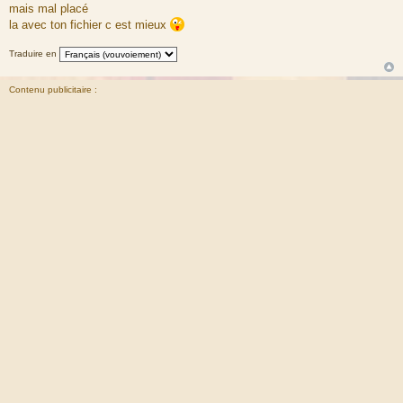
a
mais mal placé
g
la avec ton fichier c est mieux
e
Traduire en
Contenu publicitaire :