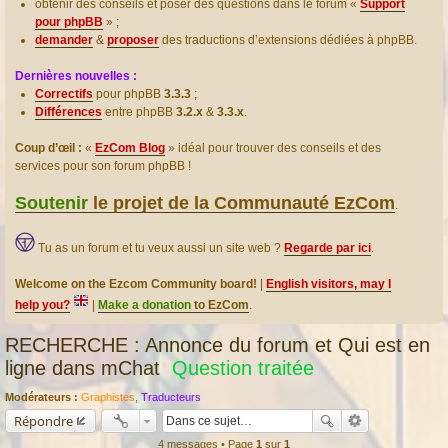
obtenir des conseils et poser des questions dans le forum «
Support
pour phpBB
» ;
demander
&
proposer
des traductions d’extensions dédiées à phpBB.
Dernières nouvelles :
Correctifs
pour phpBB
3.3.3
;
Différences
entre phpBB
3.2.x
&
3.3.x
.
Coup d’œil :
«
EzCom Blog
» idéal pour trouver des conseils et des
services pour son forum phpBB !
Soutenir
le projet de la Communauté EzCom
.
Tu as un forum et tu veux aussi un site web ?
Regarde par ici
.
Welcome on the Ezcom Community board!
|
English visitors, may I
help you?
|
Make a donation
to EzCom
.
RECHERCHE : Annonce du forum et Qui est en
ligne dans mChat
Question traitée
Modérateurs :
Graphistes
,
Traducteurs
Répondre
4 messages • Page
1
sur
1