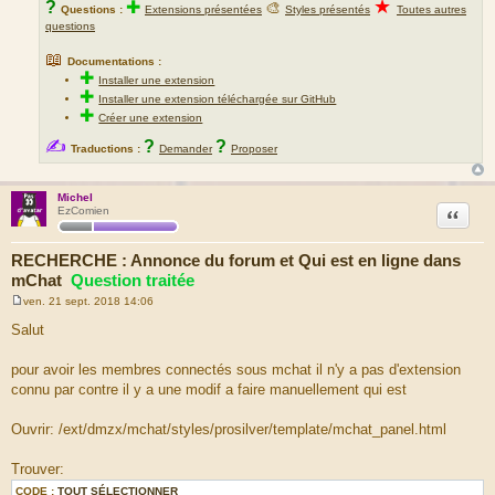
★
?
✚
🎨
Questions :
Extensions présentées
Styles présentés
Toutes autres
questions
📖
Documentations :
✚
Installer une extension
✚
Installer une extension téléchargée sur GitHub
✚
Créer une extension
✍
?
?
Traductions :
Demander
Proposer
Michel
Citation
EzComien
RECHERCHE : Annonce du forum et Qui est en ligne dans
mChat
Question traitée
ven. 21 sept. 2018 14:06
M
e
Salut
s
s
a
pour avoir les membres connectés sous mchat il n'y a pas d'extension
g
connu par contre il y a une modif a faire manuellement qui est
e
Ouvrir: /ext/dmzx/mchat/styles/prosilver/template/mchat_panel.html
Trouver:
CODE :
TOUT SÉLECTIONNER