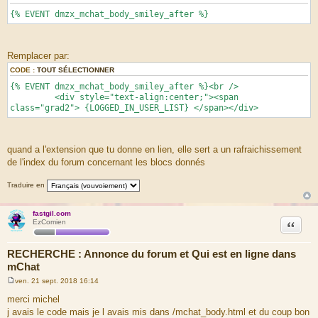
{% EVENT dmzx_mchat_body_smiley_after %}
Remplacer par:
CODE :
TOUT SÉLECTIONNER
{% EVENT dmzx_mchat_body_smiley_after %}<br />
<div style="text-align:center;"><span
class="grad2"> {LOGGED_IN_USER_LIST} </span></div>
quand a l'extension que tu donne en lien, elle sert a un rafraichissement
de l'index du forum concernant les blocs donnés
Traduire en
fastgil.com
Citation
EzComien
RECHERCHE : Annonce du forum et Qui est en ligne dans
mChat
ven. 21 sept. 2018 16:14
M
e
merci michel
s
j avais le code mais je l avais mis dans /mchat_body.html et du coup bon
s