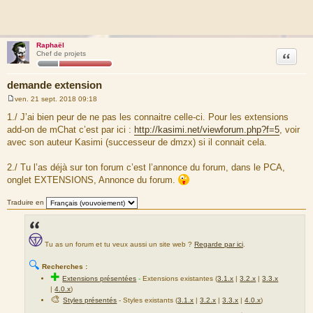
Raphaël
Citation
Chef de projets
demande extension
ven. 21 sept. 2018 09:18
M
e
1./ J’ai bien peur de ne pas les connaitre celle-ci. Pour les extensions
s
add-on de mChat c’est par ici :
http://kasimi.net/viewforum.php?f=5
, voir
s
a
avec son auteur Kasimi (successeur de dmzx) si il connait cela.
g
e
2./ Tu l’as déjà sur ton forum c’est l’annonce du forum, dans le PCA,
onglet EXTENSIONS, Annonce du forum.
Traduire en
Tu as un forum et tu veux aussi un site web ?
Regarde par ici
.
🔍
Recherches :
✚
Extensions présentées
-
Extensions existantes (
3.1.x
|
3.2.x
|
3.3.x
|
4.0.x
)
🎨
Styles présentés
- Styles existants (
3.1.x
|
3.2.x
|
3.3.x
|
4.0.x
)