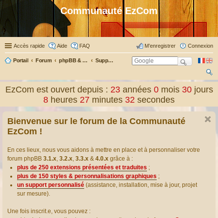
Communauté EzCom
Accès rapide
Aide
FAQ
M’enregistrer
Connexion
Portail
Forum
phpBB & Co
Support pour phpBB
ec
EzCom est ouvert depuis :
23
années
0
mois
30
jours
her
8
heures
27
minutes
32
secondes
ch
Bienvenue sur le forum de la Communauté
er
EzCom !
En ces lieux, nous vous aidons à mettre en place et à personnaliser votre
forum phpBB
3.1.x
,
3.2.x
,
3.3.x
&
4.0.x
grâce à :
plus de 250 extensions présentées et traduites
;
plus de 150 styles & personnalisations graphiques
;
un support personnalisé
(assistance, installation, mise à jour, projet
sur mesure).
Une fois inscrit.e, vous pouvez :