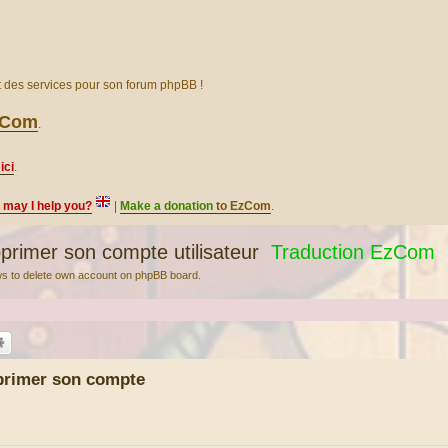
et des services pour son forum phpBB !
EzCom
.
ici
.
, may I help you?
|
Make a donation
to EzCom
.
rimer son compte utilisateur
Traduction EzCom
s to delete own account on phpBB board.
primer son compte