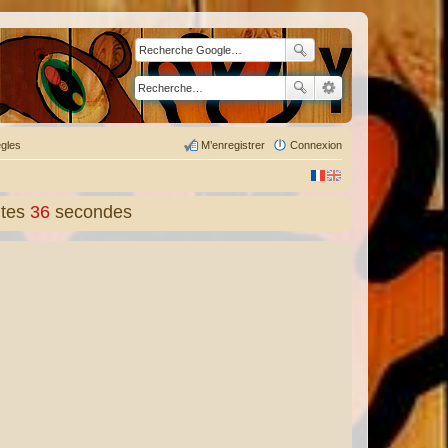
gles
M’enregistrer
Connexion
tes
37
secondes