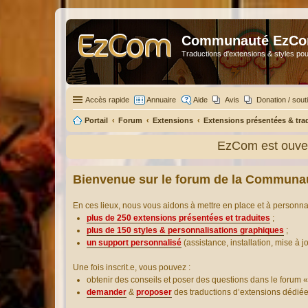
Communauté EzC
Traductions d'extensions & styles pou
Accès rapide
Annuaire
Aide
Avis
Donation / sout
Portail
Forum
Extensions
Extensions présentées & tra
EzCom est ouver
Bienvenue sur le forum de la Communa
En ces lieux, nous vous aidons à mettre en place et à personn
plus de 250 extensions présentées et traduites
;
plus de 150 styles & personnalisations graphiques
;
un support personnalisé
(assistance, installation, mise à j
Une fois inscrit.e, vous pouvez :
obtenir des conseils et poser des questions dans le forum «
demander
&
proposer
des traductions d’extensions dédié