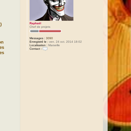
Raphaël
t
)
Chef de projets
Messages :
3090
on
Enregistré le :
ven. 24 oct. 2014 18:02
Localisation :
Marseille
es
Contact :
es
C
o
n
t
a
c
t
e
r
R
a
p
h
a
ë
l