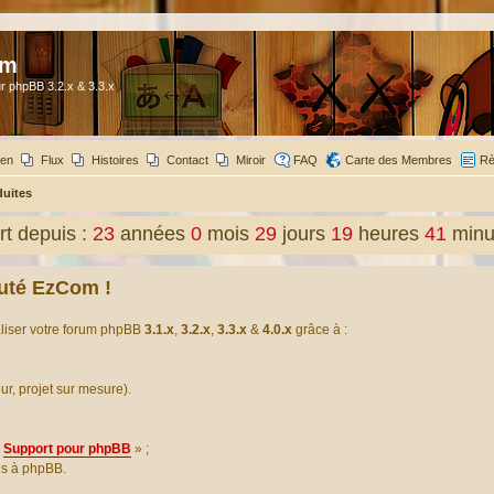
om
r phpBB 3.2.x & 3.3.x
ien
Flux
Histoires
Contact
Miroir
FAQ
Carte des Membres
Rè
duites
t depuis :
23
années
0
mois
29
jours
19
heures
41
minu
uté EzCom !
aliser votre forum phpBB
3.1.x
,
3.2.x
,
3.3.x
&
4.0.x
grâce à :
our, projet sur mesure).
Support pour phpBB
» ;
es à phpBB.