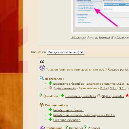
Message dans le journal d’utilisateu
Traduire en
Tu as un forum et tu veux aussi un site web ?
Regarde par ici
.
🔍
Recherches :
✚
Extensions présentées
-
Extensions existantes (
3.1.x
|
3
🎨
Styles présentés
- Styles existants (
3.1.x
|
3.2.x
|
3.3.x
|
?
✚
🎨
Questions :
Extensions présentées
Styles présentés
📖
Documentations :
✚
Installer une extension
✚
Installer une extension téléchargée sur GitHub
✚
Créer une extension
✍
?
?
Traductions :
Demander
Proposer