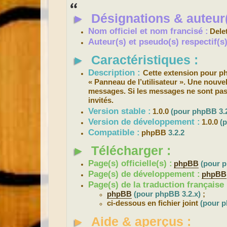
s
s
►
Désignations & auteur(
a
g
e
Nom officiel et nom francisé :
Dele
Auteur(s) et pseudo(s) respectif(
►
Caractéristiques :
Description :
Cette extension pour 
« Panneau de l’utilisateur ». Une nouv
messages. Si les messages ne sont pas
invités.
Version stable :
1.0.0
(pour phpBB 3.2
Version de développement :
1.0.0
(
Compatible :
phpBB
3.2.2
►
Télécharger :
Page(s) officielle(s) :
phpBB
(pour p
Page(s) de développement :
phpBB
Page(s) de la traduction française 
phpBB
(pour phpBB 3.2.x)
;
ci-dessous en fichier joint
(pour p
►
Aide & aperçus :