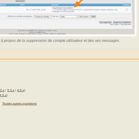
r à propos de la suppression de compte utilisateur et des ses messages.
.2.x
|
3.3.x
|
4.0.x
)
4.0.x
)
★
Toutes autres questions