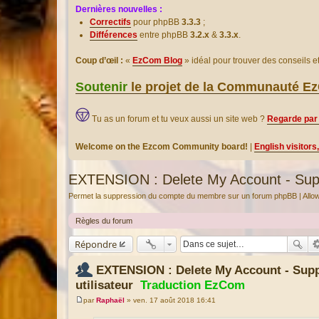
Dernières nouvelles :
Correctifs
pour phpBB
3.3.3
;
Différences
entre phpBB
3.2.x
&
3.3.x
.
Coup d’œil :
«
EzCom Blog
» idéal pour trouver des conseils 
Soutenir
le projet de la Communauté 
Tu as un forum et tu veux aussi un site web ?
Regarde par 
Welcome on the Ezcom Community board!
|
English visitors
EXTENSION : Delete My Account - Supp
Permet la suppression du compte du membre sur un forum phpBB | Allow
Règles du forum
Répondre
EXTENSION : Delete My Account - Sup
utilisateur
Traduction EzCom
par
Raphaël
»
ven. 17 août 2018 16:41
M
e