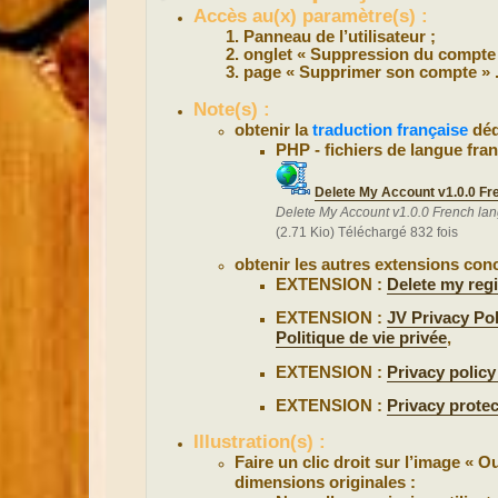
Accès au(x) paramètre(s) :
Panneau de l’utilisateur ;
onglet « Suppression du compte 
page « Supprimer son compte » 
Note(s) :
obtenir la
traduction française
déd
PHP - fichiers de langue fran
Delete My Account v1.0.0 Fr
Delete My Account v1.0.0 French la
(2.71 Kio) Téléchargé 832 fois
obtenir les autres extensions conc
EXTENSION :
Delete my regi
EXTENSION :
JV Privacy Pol
Politique de vie privée
,
EXTENSION :
Privacy policy
EXTENSION :
Privacy protec
Illustration(s) :
Faire un clic droit sur l’image « 
dimensions originales :