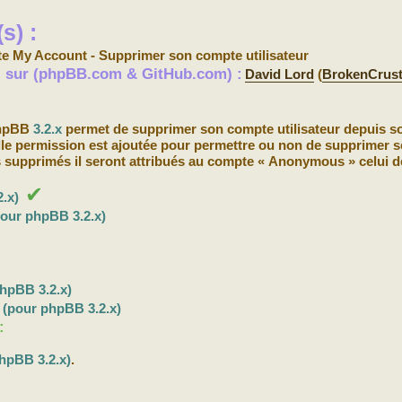
s) :
te My Account - Supprimer son compte utilisateur
s) sur (phpBB.com & GitHub.com) :
David Lord
(
BrokenCrus
phpBB
3.2.x
permet de supprimer son compte utilisateur depuis s
elle permission est ajoutée pour permettre ou non de supprimer s
 supprimés il seront attribués au compte « Anonymous » celui d
✔
.x)
pour phpBB 3.2.x)
hpBB 3.2.x)
(pour phpBB 3.2.x)
:
hpBB 3.2.x)
.