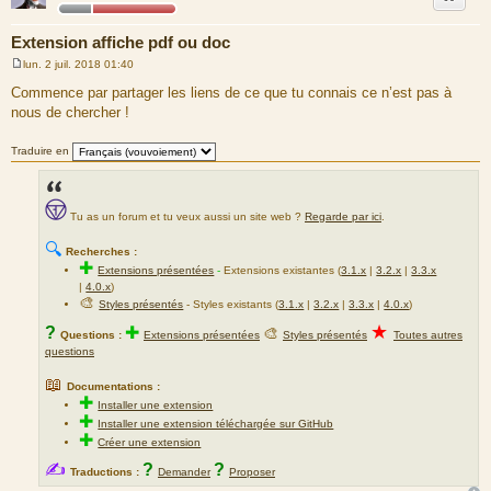
Extension affiche pdf ou doc
lun. 2 juil. 2018 01:40
M
e
Commence par partager les liens de ce que tu connais ce n’est pas à
s
nous de chercher !
s
a
g
Traduire en
e
Tu as un forum et tu veux aussi un site web ?
Regarde par ici
.
🔍
Recherches :
✚
Extensions présentées
-
Extensions existantes (
3.1.x
|
3.2.x
|
3.3.x
|
4.0.x
)
🎨
Styles présentés
- Styles existants (
3.1.x
|
3.2.x
|
3.3.x
|
4.0.x
)
★
?
✚
🎨
Questions :
Extensions présentées
Styles présentés
Toutes autres
questions
📖
Documentations :
✚
Installer une extension
✚
Installer une extension téléchargée sur GitHub
✚
Créer une extension
✍
?
?
Traductions :
Demander
Proposer