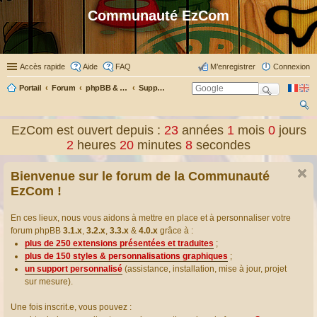
Communauté EzCom
Accès rapide
Aide
FAQ
M’enregistrer
Connexion
Portail
Forum
phpBB & Co
Support pour phpBB
ec
EzCom est ouvert depuis :
23
années
1
mois
0
jours
her
2
heures
20
minutes
8
secondes
ch
Bienvenue sur le forum de la Communauté
er
EzCom !
En ces lieux, nous vous aidons à mettre en place et à personnaliser votre
forum phpBB
3.1.x
,
3.2.x
,
3.3.x
&
4.0.x
grâce à :
plus de 250 extensions présentées et traduites
;
plus de 150 styles & personnalisations graphiques
;
un support personnalisé
(assistance, installation, mise à jour, projet
sur mesure).
Une fois inscrit.e, vous pouvez :