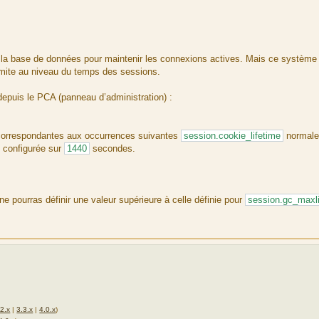
s la base de données pour maintenir les connexions actives. Mais ce système
limite au niveau du temps des sessions.
epuis le PCA (panneau d’administration) :
 correspondantes aux occurrences suivantes
session.cookie_lifetime
normal
 configurée sur
1440
secondes.
ne pourras définir une valeur supérieure à celle définie pour
session.gc_maxli
.2.x
|
3.3.x
|
4.0.x
)