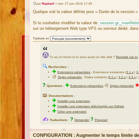
par
Raphaël
»
mer. 27 juin 2018 17:40
M
e
Quelque soit la valeur définie pour « Durée de la session »
s
s
a
Si tu souhaites modifier la valeur de
session.gc_maxlifeti
g
sur un hébergement Web type VPS ou serveur dédié, dans le
e
Traduire en
Tu as un forum et tu veux aussi un site web ?
Regarde par ici
.
🔍
Recherches :
✚
Extensions présentées
-
Extensions existantes (
3.1.x
|
3
🎨
Styles présentés
- Styles existants (
3.1.x
|
3.2.x
|
3.3.x
|
?
✚
🎨
Questions :
Extensions présentées
Styles présentés
📖
Documentations :
✚
Installer une extension
✚
Installer une extension téléchargée sur GitHub
✚
Créer une extension
✍
?
?
Traductions :
Demander
Proposer
CONFIGURATION : Augmenter le temps limite des 