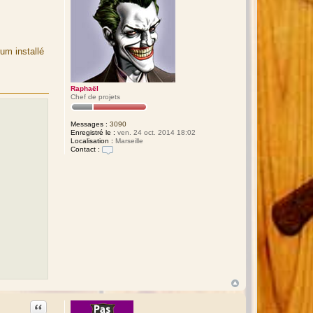
rum installé
Raphaël
Chef de projets
Messages :
3090
Enregistré le :
ven. 24 oct. 2014 18:02
Localisation :
Marseille
Contact :
C
o
n
t
a
c
t
e
r
R
a
p
h
a
ë
l
Citation