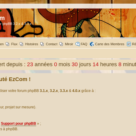
om
r phpBB 3.2.x & 3.3.x
ien
Flux
Histoires
Contact
Miroir
FAQ
Carte des Membres
Rè
t depuis :
23
années
0
mois
30
jours
14
heures
8
minu
uté EzCom !
aliser votre forum phpBB
3.1.x
,
3.2.x
,
3.3.x
&
4.0.x
grâce à :
our, projet sur mesure).
Support pour phpBB
» ;
es à phpBB.