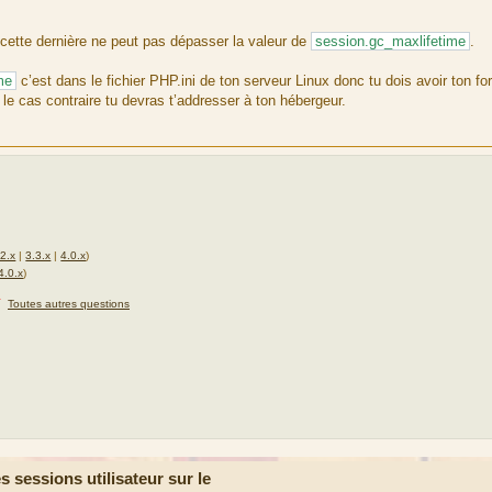
 cette dernière ne peut pas dépasser la valeur de
session.gc_maxlifetime
.
me
c’est dans le fichier PHP.ini de ton serveur Linux donc tu dois avoir ton fo
 cas contraire tu devras t’addresser à ton hébergeur.
.2.x
|
3.3.x
|
4.0.x
)
4.0.x
)
★
Toutes autres questions
sessions utilisateur sur le