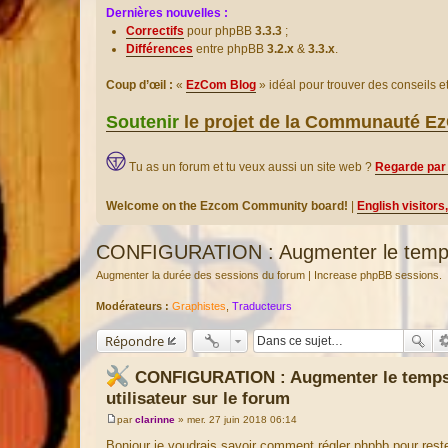
Dernières nouvelles :
Correctifs
pour phpBB
3.3.3
;
Différences
entre phpBB
3.2.x
&
3.3.x
.
Coup d’œil :
«
EzCom Blog
» idéal pour trouver des conseils 
Soutenir
le projet de la Communauté 
Tu as un forum et tu veux aussi un site web ?
Regarde par 
Welcome on the Ezcom Community board!
|
English visitors
CONFIGURATION : Augmenter le temps li
Augmenter la durée des sessions du forum | Increase phpBB sessions.
Modérateurs :
Graphistes
,
Traducteurs
Répondre
CONFIGURATION : Augmenter le temps 
utilisateur sur le forum
par
clarinne
»
mer. 27 juin 2018 06:14
M
e
Bonjour je voudrais savoir comment régler phpbb pour res