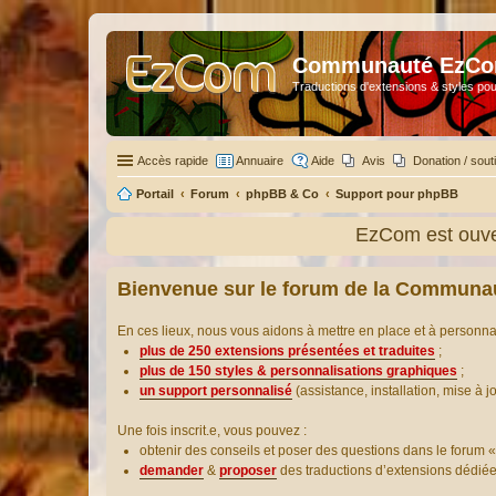
Communauté EzC
Traductions d'extensions & styles pou
Accès rapide
Annuaire
Aide
Avis
Donation / sout
Portail
Forum
phpBB & Co
Support pour phpBB
EzCom est ouver
Bienvenue sur le forum de la Communa
En ces lieux, nous vous aidons à mettre en place et à personn
plus de 250 extensions présentées et traduites
;
plus de 150 styles & personnalisations graphiques
;
un support personnalisé
(assistance, installation, mise à j
Une fois inscrit.e, vous pouvez :
obtenir des conseils et poser des questions dans le forum «
demander
&
proposer
des traductions d’extensions dédié