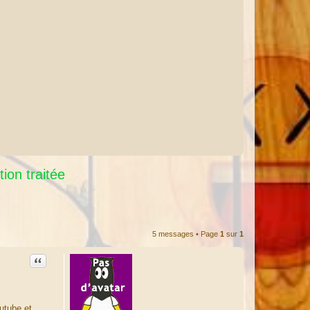
ion traitée
5 messages • Page
1
sur
1
Citation
utube et