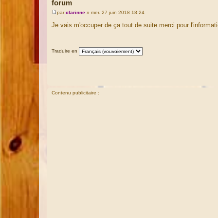
forum
par
clarinne
»
mer. 27 juin 2018 18:24
M
e
Je vais m'occuper de ça tout de suite merci pour l'informat
s
s
a
g
Traduire en
e
Contenu publicitaire :