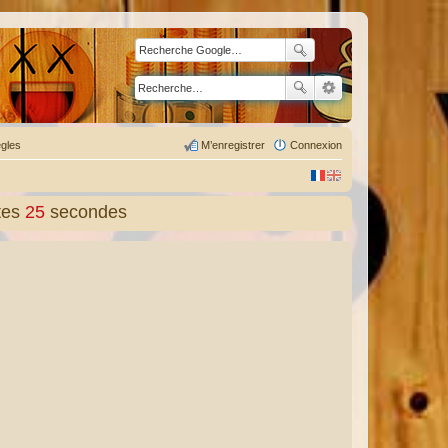
gles
M’enregistrer
Connexion
tes
26
secondes