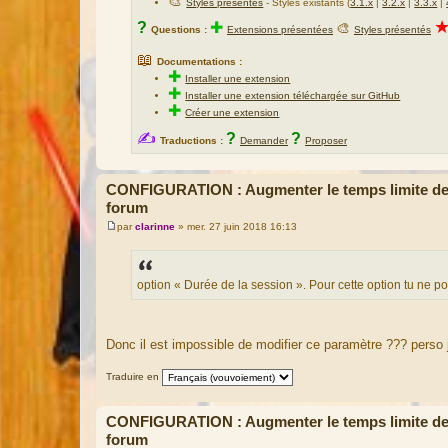
🎨
Styles présentés
- Styles existants (
3.1.x
|
3.2.x
|
3.3.x
|
?
✚
🎨
Questions :
Extensions présentées
Styles présentés
📖
Documentations :
✚
Installer une extension
✚
Installer une extension téléchargée sur GitHub
✚
Créer une extension
✍
?
?
Traductions :
Demander
Proposer
CONFIGURATION : Augmenter le temps limite des 
forum
par
clarinne
»
mer. 27 juin 2018 16:13
M
e
s
s
a
option « Durée de la session ». Pour cette option tu ne po
g
e
Donc il est impossible de modifier ce paramètre ??? perso 
Traduire en
CONFIGURATION : Augmenter le temps limite des 
forum