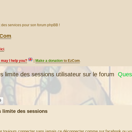
et des services pour son forum phpBB !
EzCom
.
ici
.
, may I help you?
|
Make a donation
to EzCom
.
mite des sessions utilisateur sur le forum
Quest
limite des sessions
ter toujours connecter sans jamais ce déconnecter comme sur facebook ou yo