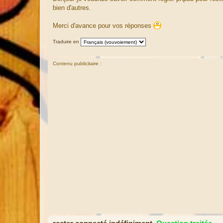
s
bien d'autres.
s
a
g
Merci d'avance pour vos réponses
e
Traduire en
Contenu publicitaire :