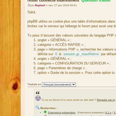
rester connecté indéfiniment
Question traitée
par
Raphaël
»
mer. 27 juin 2018 06:41
M
e
Salut,
s
s
a
phpBB utilise un cookie plus une table d’informations dan
g
limites car le serveur qui héberge le forum peut avoir une 
e
Tu peux tr’assurer des valeurs suivantes du langage PHP d
onglet « GÉNÉRAL » ;
catégorie « ACCÈS RAPIDE » ;
page « Informations PHP », rechercher les valeurs
définie sur
0
&
session.gc_maxlifetime
par défaut
onglet « GÉNÉRAL » ;
catégorie « CONFIGURATION DU SERVEUR » ;
page « Paramètres de charge » ;
option « Durée de la session ». Pour cette option tu 
Traduire en
Tu as un forum et tu veux aussi un site web ?
Regarde par ici
.
🔍
Recherches :
✚
Extensions présentées
-
Extensions existantes (
3.1.x
|
3