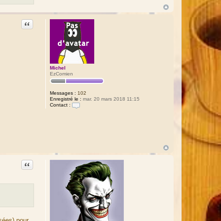
Citation
Michel
EzComien
Messages :
102
Enregistré le :
mar. 20 mars 2018 11:15
Contact :
C
o
n
t
a
c
t
e
r
Citation
M
i
c
h
e
l
sées) pour