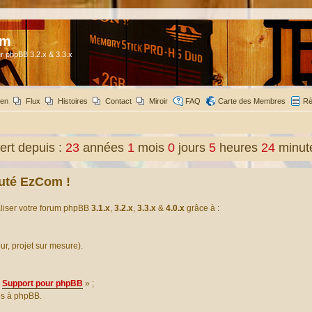
om
r phpBB 3.2.x & 3.3.x
ien
Flux
Histoires
Contact
Miroir
FAQ
Carte des Membres
Rè
rt depuis :
23
années
1
mois
0
jours
5
heures
24
minut
uté EzCom !
aliser votre forum phpBB
3.1.x
,
3.2.x
,
3.3.x
&
4.0.x
grâce à :
our, projet sur mesure).
Support pour phpBB
» ;
es à phpBB.