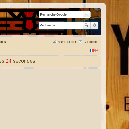
gles
M’enregistrer
Connexion
es
25
secondes