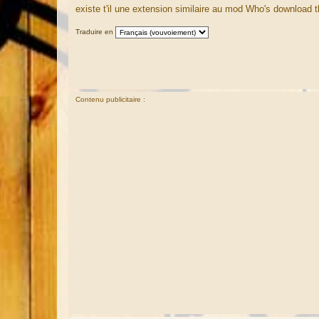
a
existe t'il une extension similaire au mod Who's download 
g
e
Traduire en
Contenu publicitaire :