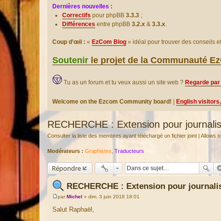
Dernières nouvelles :
Correctifs
pour phpBB
3.3.3
;
Différences
entre phpBB
3.2.x
&
3.3.x
.
Coup d’œil :
«
EzCom Blog
» idéal pour trouver des conseils 
Soutenir
le projet de la Communauté 
Tu as un forum et tu veux aussi un site web ?
Regarde par 
Welcome on the Ezcom Community board!
|
English visitors
RECHERCHE : Extension pour journalis
Consulter la liste des membres ayant téléchargé un fichier joint | Allow
Modérateurs :
Graphistes
,
Traducteurs
Répondre
RECHERCHE : Extension pour journalis
par
Michel
»
dim. 3 juin 2018 18:01
M
e
Salut Raphaël,
s
s