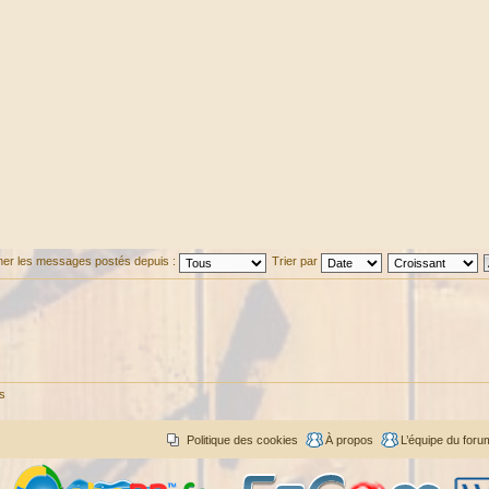
cher les messages postés depuis :
Trier par
és
Politique des cookies
À propos
L’équipe du foru