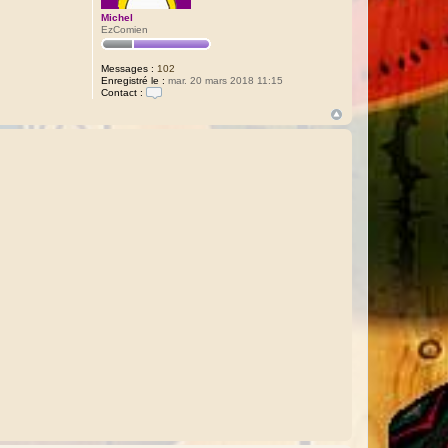
Michel
EzComien
Messages :
102
Enregistré le :
mar. 20 mars 2018 11:15
Contact :
C
o
n
t
a
c
t
e
r
M
i
c
h
e
l