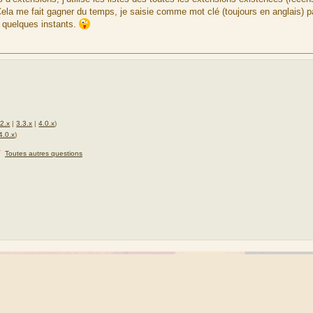
ela me fait gagner du temps, je saisie comme mot clé (toujours en anglais) 
n quelques instants.
.2.x
|
3.3.x
|
4.0.x
)
4.0.x
)
★
Toutes autres questions