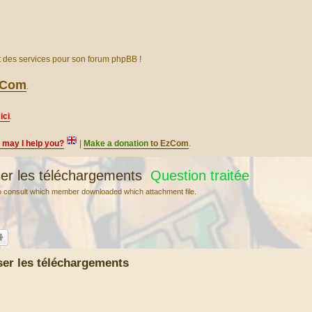
et des services pour son forum phpBB !
EzCom
.
ici
.
, may I help you?
|
Make a donation
to EzCom
.
er les téléchargements
Question traitée
s to consult which member downloaded which attachment file.
er les téléchargements