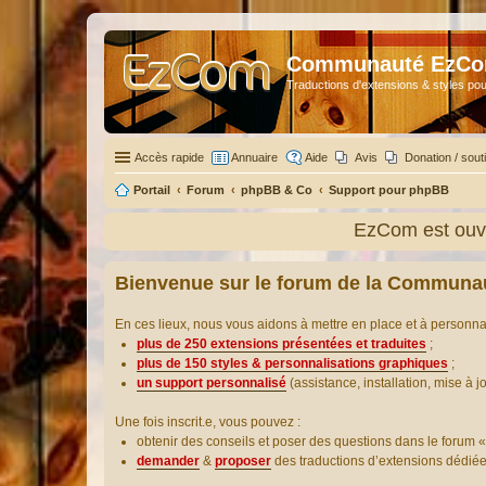
Communauté EzC
Traductions d'extensions & styles pou
Accès rapide
Annuaire
Aide
Avis
Donation / sout
Portail
Forum
phpBB & Co
Support pour phpBB
EzCom est ouve
Bienvenue sur le forum de la Communa
En ces lieux, nous vous aidons à mettre en place et à personn
plus de 250 extensions présentées et traduites
;
plus de 150 styles & personnalisations graphiques
;
un support personnalisé
(assistance, installation, mise à j
Une fois inscrit.e, vous pouvez :
obtenir des conseils et poser des questions dans le forum «
demander
&
proposer
des traductions d’extensions dédié