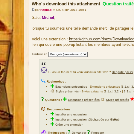
Who's download this attachment
Question traité
par
Raphaël
»
lun. 4 juin 2018 16:51
M
e
Salut
Michel
,
s
s
a
lorsque tu soumets une telle demande merci de partager le 
g
e
Voici une extension :
https://github.com/dmzx/Downloadlo
lien qui ouvre une pop-up listant les membres ayant télécharg
Traduire en
Tu as un forum et tu veux aussi un site web ?
Regarde par ici
.
🔍
Recherches :
✚
Extensions présentées
-
Extensions existantes (
3.1.x
|
3
🎨
Styles présentés
- Styles existants (
3.1.x
|
3.2.x
|
3.3.x
|
?
✚
🎨
Questions :
Extensions présentées
Styles présentés
📖
Documentations :
✚
Installer une extension
✚
Installer une extension téléchargée sur GitHub
✚
Créer une extension
✍
?
?
Traductions :
Demander
Proposer