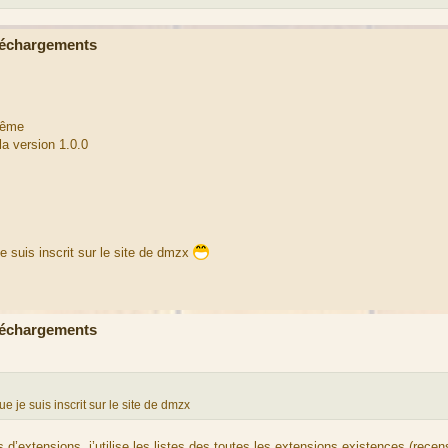
léchargements
 même
la version 1.0.0
je suis inscrit sur le site de dmzx
léchargements
ue je suis inscrit sur le site de dmzx
d’extensions, j’utilise les listes des toutes les extensions existences (recen