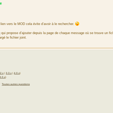
e
lien vers le MOD cela évite d’avoir à le rechercher.
g
qui propose d’ajouter depuis la page de chaque message où se trouve un fich
é le fichier joint.
.2.x
|
3.3.x
|
4.0.x
)
4.0.x
)
★
Toutes autres questions