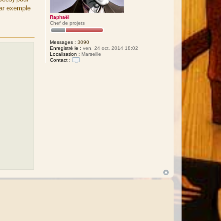
par exemple
Raphaël
Chef de projets
Messages :
3090
Enregistré le :
ven. 24 oct. 2014 18:02
Localisation :
Marseille
Contact :
C
o
n
t
a
c
t
e
r
R
a
p
h
a
ë
l