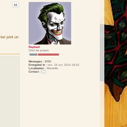
Citation
ier joint un
Raphaël
Chef de projets
Messages :
3090
Enregistré le :
ven. 24 oct. 2014 18:02
Localisation :
Marseille
Contact :
C
o
n
t
a
c
t
e
r
R
a
p
h
a
ë
l