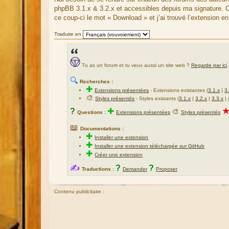
u
phpBB 3.1.x & 3.2.x et accessibles depuis ma signature. C
r
ce coup-ci le mot « Download » et j’ai trouvé l’extension e
c
e
Traduire en
d
u
m
Tu as un forum et tu veux aussi un site web ?
Regarde par ici
.
e
s
🔍
Recherches :
s
✚
Extensions présentées
-
Extensions existantes (
3.1.x
|
3
a
🎨
Styles présentés
- Styles existants (
3.1.x
|
3.2.x
|
3.3.x
|
g
?
✚
🎨
Questions :
Extensions présentées
Styles présentés
e
📖
Documentations :
✚
Installer une extension
✚
Installer une extension téléchargée sur GitHub
✚
Créer une extension
✍
?
?
Traductions :
Demander
Proposer
Contenu publicitaire :