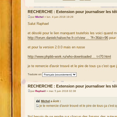
RECHERCHE : Extension pour journaliser les té
par
Michel
»
lun. 4 juin 2018 19:29
M
e
Salut Raphael
s
s
a
et désolé pour le lien manquant toutefois les voici quand
g
http://forum.danielchalseche.fr.cr/view ... ?f=36&t=96
pour 
e
et pour la version 2.0.0 mais en russe
http://www.phpbb-work.ru/who-downloaded ... t-t70.html
je te remercie d'avoir trouvé et le pire de tous ça c'est que 
Traduire en
RECHERCHE : Extension pour journaliser les té
par
Raphaël
»
mar. 5 juin 2018 02:38
M
e
s
Michel
a écrit :
s
je te remercie d'avoir trouvé et le pire de tous ça c'est q
a
S
g
e
o
Nul besoin de se rendre sur chacun des forums des auteurs 