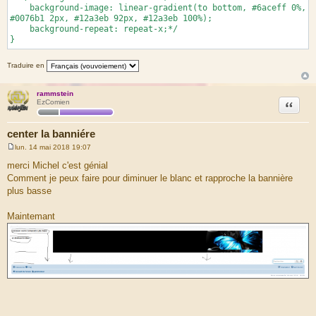
background-image: linear-gradient(to bottom, #6aceff 0%,
#0076b1 2px, #12a3eb 92px, #12a3eb 100%);
background-repeat: repeat-x;*/
}
Traduire en
rammstein
Citation
EzComien
center la banniére
lun. 14 mai 2018 19:07
M
e
merci Michel c'est génial
s
Comment je peux faire pour diminuer le blanc et rapproche la bannière
s
a
plus basse
g
e
Maintemant