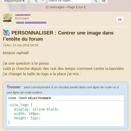
Répondre
11 messages • Page
1
sur
1
rammstein
Citation
EzComien
PERSONNALISER : Centrer une image dans
l’entête du forum
dim. 13 mai 2018 08:59
M
e
bonjour raphaêl
s
s
a
j'ai une question a te posez .
g
voilà je cherche depuis des nuit des temps comment centre la banniére
e
j'ai changer la taille du logo a la place j'ai mis :
Trouver
:
peut correspondre à un résultat partiel dans une ligne de code ou à
une ligne de code entière.
CODE :
TOUT SÉLECTIONNER
.site_logo {
display: inline-block;
width: 149px;
height: 52px;
}