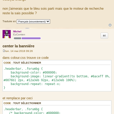
s
s
a
non j'aimerais que le bleu sois parti mais que le moteur de recherche
g
reste la sais possible ?
e
Traduire en
Michel
Citation
EzComien
center la banniére
lun. 14 mai 2018 09:26
M
e
dans colour.css trouve ce code
s
s
CODE :
TOUT SÉLECTIONNER
a
.headerbar, .forumbg {
g
e
background-color: #000000;
background-image: linear-gradient(to bottom, #6aceff 0%,
#0076b1 2px, #12a3eb 92px, #12a3eb 100%);
background-repeat: repeat-x;
}
et remplace par ceci
CODE :
TOUT SÉLECTIONNER
.headerbar, .forumbg {
/* background-color: #000000;