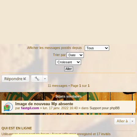
Afficher les messages postés depuis :
Trier par
Répondre
11 messages • Page
1
sur
1
Sujets similaires
Image de nouveau Mp absente
par
fastgil.com
» lun. 17 janv. 2022 16:40 » dans
Support pour phpBB
Aller à
QUI EST EN LIGNE
Utilisateurs parcourant ce forum : Aucun utilisateur enregistré et 17 invités