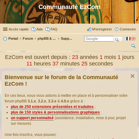
Communauté EzCom
Accès rapide
Aide
FAQ
M’enregistrer
Connexion
Portail
Forum
phpBB & Co
Support pour phpBB
ec
EzCom est ouvert depuis :
23
années
1
mois
1
jours
her
11
heures
37
minutes
25
secondes
ch
Bienvenue sur le forum de la Communauté
er
EzCom !
En ces lieux, nous vous aidons à mettre en place et à personnaliser votre
forum phpBB
3.1.x
,
3.2.x
,
3.3.x
&
4.0.x
grâce à :
plus de 250 extensions présentées et traduites
;
plus de 150 styles & personnalisations graphiques
;
un support personnalisé
(assistance, installation, mise à jour, projet
sur mesure).
Une fois inscrit.e, vous pouvez :