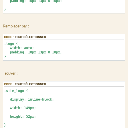
padding: 10px 13px 0 10px;
}
Remplacer par :
CODE :
TOUT SÉLECTIONNER
.logo {
width: auto;
padding: 10px 13px 0 10px;
}
Trouver :
CODE :
TOUT SÉLECTIONNER
.site_logo {
display: inline-block;
width: 149px;
height: 52px;
}