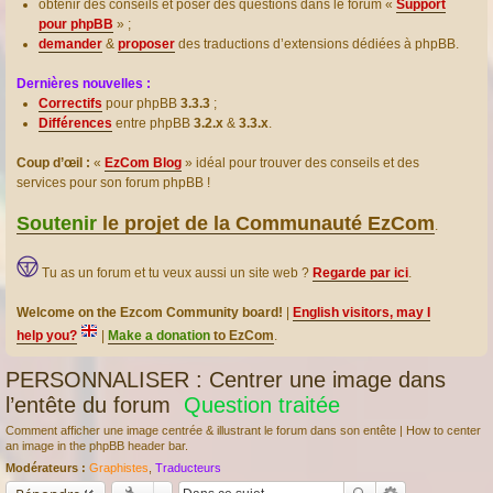
obtenir des conseils et poser des questions dans le forum «
Support
pour phpBB
» ;
demander
&
proposer
des traductions d’extensions dédiées à phpBB.
Dernières nouvelles :
Correctifs
pour phpBB
3.3.3
;
Différences
entre phpBB
3.2.x
&
3.3.x
.
Coup d’œil :
«
EzCom Blog
» idéal pour trouver des conseils et des
services pour son forum phpBB !
Soutenir
le projet de la Communauté EzCom
.
Tu as un forum et tu veux aussi un site web ?
Regarde par ici
.
Welcome on the Ezcom Community board!
|
English visitors, may I
help you?
|
Make a donation
to EzCom
.
PERSONNALISER : Centrer une image dans
l’entête du forum
Question traitée
Comment afficher une image centrée & illustrant le forum dans son entête | How to center
an image in the phpBB header bar.
Modérateurs :
Graphistes
,
Traducteurs