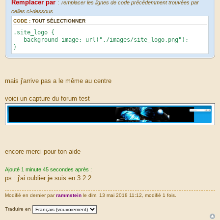
Remplacer par
:
remplacer les lignes de code précédemment trouvées par
celles ci-dessous.
CODE :
TOUT SÉLECTIONNER
.site_logo {
background-image: url("./images/site_logo.png");
}
mais j'arrive pas a le même au centre
voici un capture du forum test
encore merci pour ton aide
Ajouté 1 minute 45 secondes après :
ps : j'ai oublier je suis en 3.2.2
Modifié en dernier par
rammstein
le dim. 13 mai 2018 11:12, modifié 1 fois.
Traduire en