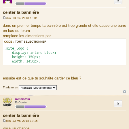
center la banniére
dim. 13 mai 2018 18:01
M
e
dans un premier temps ta bannière est trop grande et elle cause une barre
s
en bas du forum
s
a
remplace les dimensions par
g
e
CODE :
TOUT SÉLECTIONNER
.site_logo {
display: inline-block;
height: 150px;
width: 1450px;
ensuite est ce que tu souhaite garder ce bleu ?
Traduire en
rammstein
Citation
EzComien
center la banniére
dim. 13 mai 2018 18:15
M
e
voilà j'ai change