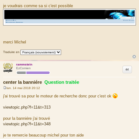
je voudrais comme sa si c'est possible
merci Michel
Traduire en
rammstein
Citation
EzComien
center la banniére
Question traitée
lun. 14 mai 2018 20:12
M
e
j'ai trouvé sa pour le moteur de recherche donc pour c'est ok
s
s
a
viewtopic.php?f=11&t=313
g
e
pour la banniére j'ai trouvé
viewtopic.php?f=11&t=348
je te remercie beaucoup michel pour ton aide