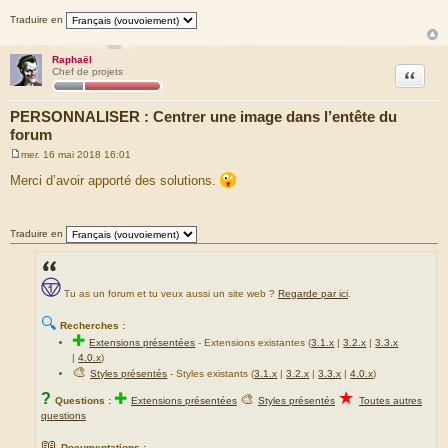
Traduire en
Raphaël
Citation
Chef de projets
PERSONNALISER : Centrer une image dans l’entête du
forum
mer. 16 mai 2018 16:01
M
e
Merci d’avoir apporté des solutions.
s
s
a
g
Traduire en
e
Tu as un forum et tu veux aussi un site web ?
Regarde par ici
.
🔍
Recherches :
✚
Extensions présentées
-
Extensions existantes (
3.1.x
|
3.2.x
|
3.3.x
|
4.0.x
)
🎨
Styles présentés
- Styles existants (
3.1.x
|
3.2.x
|
3.3.x
|
4.0.x
)
★
?
✚
🎨
Questions :
Extensions présentées
Styles présentés
Toutes autres
questions
📖
Documentations :