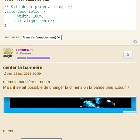
/* Site description and logo */
.site-description {
width: 100%;
text-align: center;
}
Traduire en
rammstein
Citation
EzComien
center la banniére
dim. 13 mai 2018 10:59
M
e
merci la banniére et centre
s
Mais il serait possible de changer la dimension la bande bleu autour ?
s
a
g
e
merci