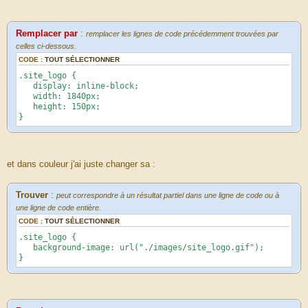
Remplacer par
:
remplacer les lignes de code précédemment trouvées par
celles ci-dessous.
CODE :
TOUT SÉLECTIONNER
.site_logo {
display: inline-block;
width: 1840px;
height: 150px;
}
et dans couleur j'ai juste changer sa :
Trouver
:
peut correspondre à un résultat partiel dans une ligne de code ou à
une ligne de code entière.
CODE :
TOUT SÉLECTIONNER
.site_logo {
background-image: url("./images/site_logo.gif");
}