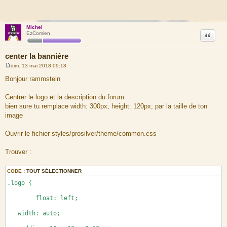
Michel
Citation
EzComien
center la banniére
dim. 13 mai 2018 09:18
M
e
Bonjour rammstein
s
s
a
Centrer le logo et la description du forum
g
bien sure tu remplace width: 300px; height: 120px; par la taille de ton
e
image
Ouvrir le fichier styles/prosilver/theme/common.css
Trouver :
CODE :
TOUT SÉLECTIONNER
.logo {
float: left;
width: auto;