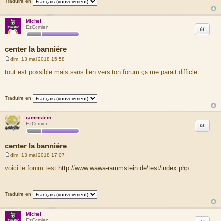
Traduire en
Michel
Citation
EzComien
center la banniére
dim. 13 mai 2018 15:58
M
e
tout est possible mais sans lien vers ton forum ça me parait difficle
s
s
a
g
Traduire en
e
rammstein
Citation
EzComien
center la banniére
dim. 13 mai 2018 17:07
M
e
voici le forum test
http://www.wawa-rammstein.de/test/index.php
s
s
a
g
Traduire en
e
Michel
Citation
EzComien