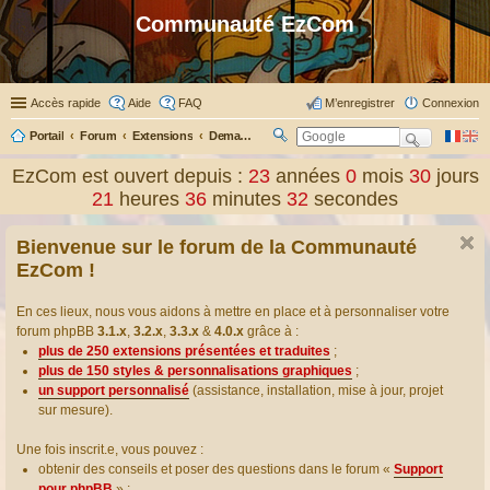
Communauté EzCom
Accès rapide
Aide
FAQ
M’enregistrer
Connexion
Portail
Forum
Extensions
Demander ou proposer des traductions d’extensions
R
ec
EzCom est ouvert depuis :
23
années
0
mois
30
jours
her
21
heures
36
minutes
32
secondes
ch
er
Bienvenue sur le forum de la Communauté
EzCom !
En ces lieux, nous vous aidons à mettre en place et à personnaliser votre
forum phpBB
3.1.x
,
3.2.x
,
3.3.x
&
4.0.x
grâce à :
plus de 250 extensions présentées et traduites
;
plus de 150 styles & personnalisations graphiques
;
un support personnalisé
(assistance, installation, mise à jour, projet
sur mesure).
Une fois inscrit.e, vous pouvez :
obtenir des conseils et poser des questions dans le forum «
Support
pour phpBB
» ;