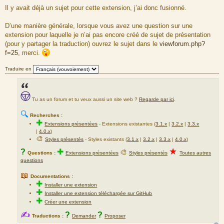
e
Il y avait déjà un sujet pour cette extension, j’ai donc fusionné.
s
s
a
D’une manière générale, lorsque vous avez une question sur une
g
extension pour laquelle je n’ai pas encore créé de sujet de présentation
e
(pour y partager la traduction) ouvrez le sujet dans le
viewforum.php?
f=25
, merci.
Traduire en
Tu as un forum et tu veux aussi un site web ?
Regarde par ici
.
🔍
Recherches :
✚
Extensions présentées
-
Extensions existantes (
3.1.x
|
3.2.x
|
3.3.x
|
4.0.x
)
🎨
Styles présentés
- Styles existants (
3.1.x
|
3.2.x
|
3.3.x
|
4.0.x
)
★
?
✚
🎨
Questions :
Extensions présentées
Styles présentés
Toutes autres
questions
📖
Documentations :
✚
Installer une extension
✚
Installer une extension téléchargée sur GitHub
✚
Créer une extension
✍
?
?
Traductions :
Demander
Proposer