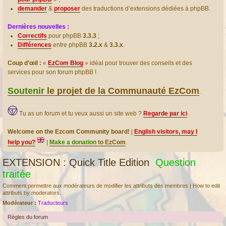
demander
&
proposer
des traductions d’extensions dédiées à phpBB.
Dernières nouvelles :
Correctifs
pour phpBB
3.3.3
;
Différences
entre phpBB
3.2.x
&
3.3.x
.
Coup d’œil :
«
EzCom Blog
» idéal pour trouver des conseils et des
services pour son forum phpBB !
Soutenir
le projet de la Communauté EzCom
.
Tu as un forum et tu veux aussi un site web ?
Regarde par ici
.
Welcome on the Ezcom Community board!
|
English visitors, may I
help you?
|
Make a donation
to EzCom
.
EXTENSION : Quick Title Edition
Question
traitée
Comment permettre aux modérateurs de modifier les attributs des membres | How to edit
attributs by moderators.
Modérateur :
Traducteurs
Règles du forum