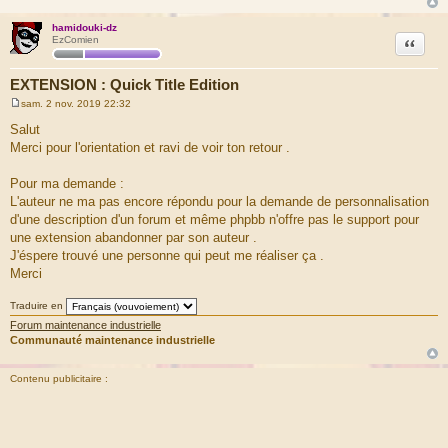
hamidouki-dz
Citation
EzComien
EXTENSION : Quick Title Edition
sam. 2 nov. 2019 22:32
M
e
Salut
s
Merci pour l'orientation et ravi de voir ton retour .
s
a
g
Pour ma demande :
e
L'auteur ne ma pas encore répondu pour la demande de personnalisation
d'une description d'un forum et même phpbb n'offre pas le support pour
une extension abandonner par son auteur .
J'éspere trouvé une personne qui peut me réaliser ça .
Merci
Traduire en
Forum maintenance industrielle
Communauté maintenance industrielle
Contenu publicitaire :