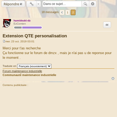
Répondre
18 messages
1
2
hamidouki-dz
Citation
EzComien
Extension QTE personalisation
mer. 23 oct. 2019 03:01
M
e
Merci pour t'as recherche
s
Ça fonctionne sur le forum de dmzx , mais je n'ai pas u de reponse pour
s
a
le moment .
g
e
Traduire en
Forum maintenance industrielle
Communauté maintenance industrielle
Contenu publicitaire :