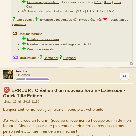
✚
Extensions présentées
-
Extensions existantes (
3.1.x
|
3.2.x
|
3.3.x
|
4.0.x
)
🎨
Styles présentés
- Styles existants (
3.1.x
|
3.2.x
|
3.3.x
|
4.0.x
)
★
?
✚
🎨
Questions :
Extensions présentées
Styles présentés
Toutes autres
questions
📖
Documentations :
✚
Installer une extension
✚
Installer une extension téléchargée sur GitHub
✚
Créer une extension
✍
?
?
Traductions :
Demander
Proposer
Ansoba
Citation
EzComien
ERREUR : Création d’un nouveau forum - Extension -
Quick Title Edition
mar. 12 juin 2018 11:10
M
e
Bonjour tout le monde , j aimerai s il vous plait votre aide
s
s
a
J'ai voulu créée un forum , (reservé uniquement a l equipe admin de mon
g
forum ) "Absence" pour etre prevenu discretement de nos obligations
e
personnel etc.... bref rien de bien méchant