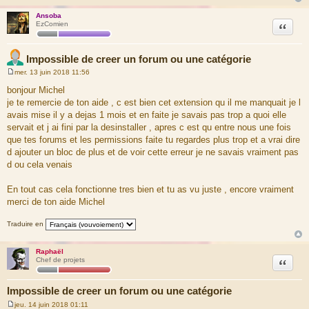
FILE: [ROOT]/includes/acp/acp_forums.php
Ansoba
LINE: 1141
Citation
EzComien
CALL: phpbb\db\driver\factory->sql_query()
FILE: [ROOT]/includes/acp/acp_forums.php
Impossible de creer un forum ou une catégorie
LINE: 199
CALL: acp_forums->update_forum_data()
mer. 13 juin 2018 11:56
M
e
FILE: [ROOT]/includes/functions_module.php
bonjour Michel
s
LINE: 674
je te remercie de ton aide , c est bien cet extension qu il me manquait je l
s
CALL: acp_forums->main()
a
avais mise il y a dejas 1 mois et en faite je savais pas trop a quoi elle
g
servait et j ai fini par la desinstaller , apres c est qu entre nous une fois
e
FILE: [ROOT]/adm/index.php
que tes forums et les permissions faite tu regardes plus trop et a vrai dire
LINE: 81
CALL: p_master->load_active()
d ajouter un bloc de plus et de voir cette erreur je ne savais vraiment pas
d ou cela venais
En tout cas cela fonctionne tres bien et tu as vu juste , encore vraiment
merci de ton aide Michel
Traduire en
Raphaël
Citation
Chef de projets
Impossible de creer un forum ou une catégorie
jeu. 14 juin 2018 01:11