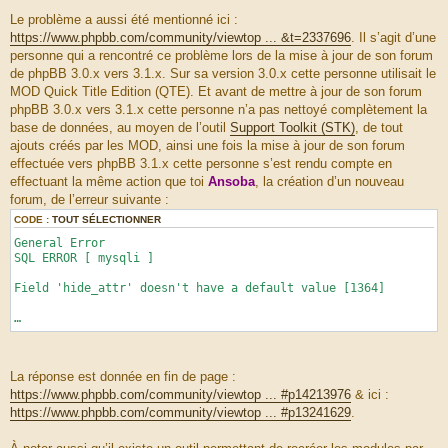
M
e
Le problème a aussi été mentionné ici :
s
https://www.phpbb.com/community/viewtop ... &t=2337696
. Il s’agit d’une
s
a
personne qui a rencontré ce problème lors de la mise à jour de son forum
g
de phpBB 3.0.x vers 3.1.x. Sur sa version 3.0.x cette personne utilisait le
e
MOD Quick Title Edition (QTE). Et avant de mettre à jour de son forum
phpBB 3.0.x vers 3.1.x cette personne n’a pas nettoyé complètement la
base de données, au moyen de l’outil
Support Toolkit (STK)
, de tout
ajouts créés par les MOD, ainsi une fois la mise à jour de son forum
effectuée vers phpBB 3.1.x cette personne s’est rendu compte en
effectuant la même action que toi
Ansoba
, la création d’un nouveau
forum, de l’erreur suivante :
CODE :
TOUT SÉLECTIONNER
General Error
SQL ERROR [ mysqli ]
Field 'hide_attr' doesn't have a default value [1364]
…
La réponse est donnée en fin de page :
https://www.phpbb.com/community/viewtop ... #p14213976
& ici :
https://www.phpbb.com/community/viewtop ... #p13241629
.