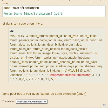
s
mChat addon Total Posts [dmzx/mchataddontotalposts] 1.0.3
tu a
s
mChat Icons Menu Addon [kasimi/mchaticonsmenu] 1.0.0
a
CODE :
TOUT SÉLECTIONNER
mChat Rock Paper Scissors [dmzx/mchatrps] 1.0.0
g
e
mChat Roll Dice [dmzx/mchatrolldice] 1.0.0
Forum Icons [dmzx/forumicons] 1.0.3
Mchat user status [martin/mchat_user_status] 1.0.5
Medals System [bb3mobi/medals] 1.0.1
et dans ton code erreur il y a
National Flags [rmcgirr83/nationalflags] 2.1.6
News Scroll [hifikabin/newsscroll] 1.0.1
Page Loader [stoker/pageloader] 1.0.2
Page visits in footer [dmzx/pagevisits] 1.0.0
INSERT INTO phpbb_forums (parent_id, forum_type, forum_status,
PayPal Donation [skouat/ppde] 1.0.3
forum_parents, forum_name, forum_link, forum_desc, forum_desc_uid,
phpBB Countdown [dmzx/countdown] 1.0.3
forum_desc_options, forum_desc_bitfield, forum_rules,
PM Notify & Guest Register bar [dmzx/pmregbar] 1.0.5
forum_rules_uid, forum_rules_options, forum_rules_bitfield,
Posting Buttons [dmzx/postingbuttons] 1.0.1
Profil sur la gauche [cabot/profilgauche] 1.0.2
forum_rules_link, forum_image, forum_style, display_subforum_list,
Quick Style [paybas/quickstyle] 1.3.5
display_on_index, forum_topics_per_page, enable_indexing,
Relax Arcade Pro [teamrelax/relaxarcade] 1.0.16
enable_icons, enable_prune, enable_shadow_prune, prune_days,
s9e/mediaembed [s9e/mediaembed] 20170724
prune_viewed, prune_freq, prune_shadow_days, prune_shadow_freq,
Scroll Page [vse/scrollpage] 1.0.2
forum_options, forum_flags, left_id, right_id) VALUES (5, 1, 0, '',
Sidebar Menu [franckth/sidebarmenu] 1.0.0
smilies scroll box [alex75/smiliesscrollbox] 1.0.3
'Absence', '', '', '', 7, '', '', '', 7, '', '', '
images/forumicons/Pirates.png
', 3, 1, 1,
Sortables Captcha [derky/sortablescaptcha] 2.0.0
0, 1, 1, 0, 0, 7, 7, 1, 7, 1, 0, 112, '5', 6
Tinypic Bouton [franckth/tinypicbouton] 1.0.0
Topic Preview [vse/topicpreview] 2.2.4
Upload Extensions [boardtools/upload] 3.1.2
Who Is Where [dmzx/whoiswhere] 1.0.6
donc peut être a voir avec l'auteur de cette extention (dmzx)
Who Visited This Topic [dmzx/whovisitedthistopic] 1.0.5
Zodiacs [rmcgirr83/zodiacs] 1.0.3
Traduire en
Disabled: