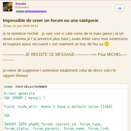
cBB Chat [canidev/chat] 1.1.3
Ansoba
Citation
EzComien
Google Translator [hifikabin/translate] 1.0.2
Recent Topics [paybas/recenttopics] 2.1.2
Impossible de creer un forum ou une catégorie
Liste générée par l’installateur d’extensions.
mar. 12 juin 2018 19:01
M
e
je te remercie michel , je vais voir si cela viens de la mais perso j ai un
s
doute comme je l ai annoncé plus haut j avais refait sans mes extensions
s
a
et toujours aussi réccurent c est vraiment un truc de fou ça
g
e
-------------------JE REEDITE CE MESSAGE---------------=> Pour MICHEL-----
----------
je viens de supprimer l extension totalement celui de dmzx voici le
rapport d'erreur
CODE :
TOUT SÉLECTIONNER
Erreur générale
SQL ERROR [ mysqli ]
Field 'hide_attr' doesn't have a default value [1364]
SQL
INSERT INTO phpbb_forums (parent_id, forum_type,
forum_status, forum_parents, forum_name, forum_link,