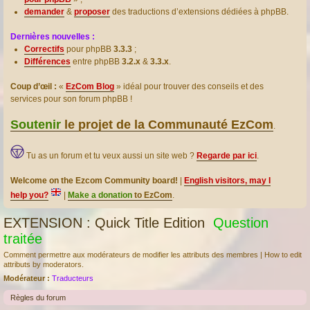
demander
&
proposer
des traductions d’extensions dédiées à phpBB.
Dernières nouvelles :
Correctifs
pour phpBB
3.3.3
;
Différences
entre phpBB
3.2.x
&
3.3.x
.
Coup d’œil :
«
EzCom Blog
» idéal pour trouver des conseils et des
services pour son forum phpBB !
Soutenir
le projet de la Communauté EzCom
.
Tu as un forum et tu veux aussi un site web ?
Regarde par ici
.
Welcome on the Ezcom Community board!
|
English visitors, may I
help you?
|
Make a donation
to EzCom
.
EXTENSION : Quick Title Edition
Question
traitée
Comment permettre aux modérateurs de modifier les attributs des membres | How to edit
attributs by moderators.
Modérateur :
Traducteurs
Règles du forum