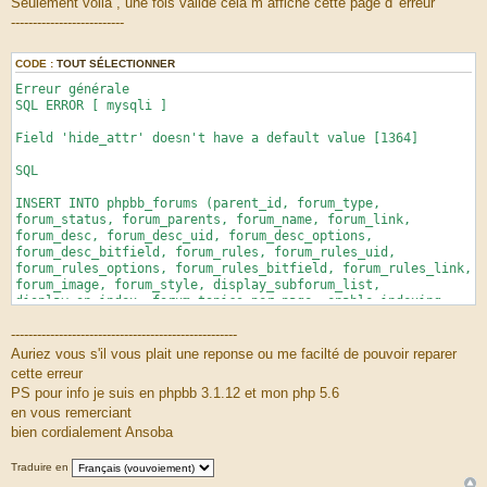
Seulement voila , une fois validé cela m affiche cette page d' erreur
--------------------------
CODE :
TOUT SÉLECTIONNER
Erreur générale
SQL ERROR [ mysqli ]
Field 'hide_attr' doesn't have a default value [1364]
SQL
INSERT INTO phpbb_forums (parent_id, forum_type,
forum_status, forum_parents, forum_name, forum_link,
forum_desc, forum_desc_uid, forum_desc_options,
forum_desc_bitfield, forum_rules, forum_rules_uid,
forum_rules_options, forum_rules_bitfield, forum_rules_link,
forum_image, forum_style, display_subforum_list,
display_on_index, forum_topics_per_page, enable_indexing,
enable_icons, enable_prune, enable_shadow_prune, prune_days,
----------------------------------------------------
prune_viewed, prune_freq, prune_shadow_days,
prune_shadow_freq, forum_options, forum_flags, left_id,
Auriez vous s'il vous plait une reponse ou me facilté de pouvoir reparer
right_id) VALUES (5, 1, 0, '', 'Absence', '', '', '', 7, '',
cette erreur
'', '', 7, '', '', 'images/forumicons/Pirates.png', 3, 1, 1,
PS pour info je suis en phpbb 3.1.12 et mon php 5.6
0, 1, 1, 0, 0, 7, 7, 1, 7, 1, 0, 112, '5', 6)
en vous remerciant
bien cordialement Ansoba
BACKTRACE
FILE: (not given by php)
Traduire en
LINE: (not given by php)