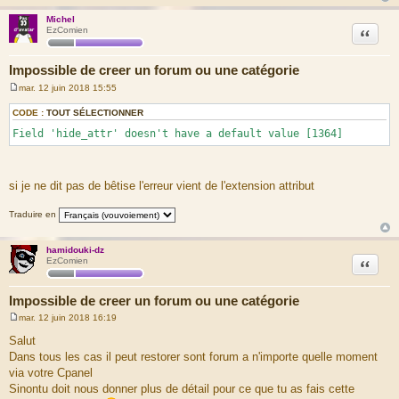
CALL: msg_handler()
Michel
Citation
EzComien
FILE: [ROOT]/phpbb/db/driver/driver.php
LINE: 855
CALL: trigger_error()
Impossible de creer un forum ou une catégorie
FILE: [ROOT]/phpbb/db/driver/mysqli.php
mar. 12 juin 2018 15:55
M
LINE: 193
e
CODE :
TOUT SÉLECTIONNER
CALL: phpbb\db\driver\driver->sql_error()
s
s
Field 'hide_attr' doesn't have a default value [1364]
a
FILE: [ROOT]/phpbb/db/driver/factory.php
g
LINE: 329
e
CALL: phpbb\db\driver\mysqli->sql_query()
si je ne dit pas de bêtise l'erreur vient de l'extension attribut
FILE: [ROOT]/includes/acp/acp_forums.php
LINE: 1141
Traduire en
CALL: phpbb\db\driver\factory->sql_query()
FILE: [ROOT]/includes/acp/acp_forums.php
hamidouki-dz
Citation
EzComien
LINE: 199
CALL: acp_forums->update_forum_data()
Impossible de creer un forum ou une catégorie
FILE: [ROOT]/includes/functions_module.php
LINE: 674
mar. 12 juin 2018 16:19
M
CALL: acp_forums->main()
e
Salut
s
FILE: [ROOT]/adm/index.php
Dans tous les cas il peut restorer sont forum a n'importe quelle moment
s
LINE: 81
a
via votre Cpanel
g
CALL: p_master->load_active()
Sinontu doit nous donner plus de détail pour ce que tu as fais cette
e