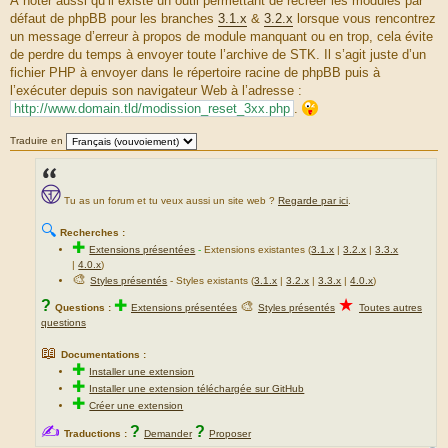
À noter aussi qu’il existe un outil permettant de recréer les modules par
défaut de phpBB pour les branches
3.1.x
&
3.2.x
lorsque vous rencontrez
un message d’erreur à propos de module manquant ou en trop, cela évite
de perdre du temps à envoyer toute l’archive de STK. Il s’agit juste d’un
fichier PHP à envoyer dans le répertoire racine de phpBB puis à
l’exécuter depuis son navigateur Web à l’adresse :
http://www.domain.tld/modission_reset_3xx.php
.
Traduire en
Tu as un forum et tu veux aussi un site web ?
Regarde par ici
.
🔍
Recherches :
✚
Extensions présentées
-
Extensions existantes (
3.1.x
|
3.2.x
|
3.3.x
|
4.0.x
)
🎨
Styles présentés
- Styles existants (
3.1.x
|
3.2.x
|
3.3.x
|
4.0.x
)
★
?
✚
🎨
Questions :
Extensions présentées
Styles présentés
Toutes autres
questions
📖
Documentations :
✚
Installer une extension
✚
Installer une extension téléchargée sur GitHub
✚
Créer une extension
✍
?
?
Traductions :
Demander
Proposer