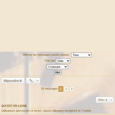
Afficher les messages postés depuis :
Trier par
Répondre
18 messages
1
2
Aller à
QUI EST EN LIGNE
Utilisateurs parcourant ce forum : Aucun utilisateur enregistré et 7 invités