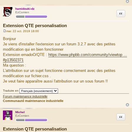
hamidouki-dz
Citation
EzComien
Extension QTE personalisation
mar. 22 oct. 2019 18:00
M
e
Bonjour
s
Je viens d'installer l'extension sur un forum 3.2.7 avec des petites
s
a
modification qui en bien fonctionner
g
Extension ernadoO/QTE :
https://www.phpbb.com/community/viewtop ...
e
#p13502371
Ma question :
L'attribution sur un sujet fonctionne correctement avec des petites
modification sur fichier.css .
Je veut faire apparaître aussi l'attribution sur un sous forum !!
Traduire en
Forum maintenance industrielle
Communauté maintenance industrielle
Michel
Citation
EzComien
Extension QTE personalisation