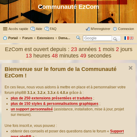
Communauté EzCom
Accès rapide
Aide
FAQ
M’enregistrer
Connexion
Portail
Forum
Extensions
Demander ou proposer des traductions d’extensions
R
ec
EzCom est ouvert depuis :
23
années
1
mois
2
jours
her
13
heures
48
minutes
49
secondes
ch
er
Bienvenue sur le forum de la Communauté
EzCom !
En ces lieux, nous vous aidons à mettre en place et à personnaliser votre
forum phpBB
3.1.x
,
3.2.x
,
3.3.x
&
4.0.x
grâce à :
plus de 250 extensions présentées et traduites
;
plus de 150 styles & personnalisations graphiques
;
un support personnalisé
(assistance, installation, mise à jour, projet
sur mesure).
Une fois inscrit.e, vous pouvez :
obtenir des conseils et poser des questions dans le forum «
Support
pour phpBB
» ;