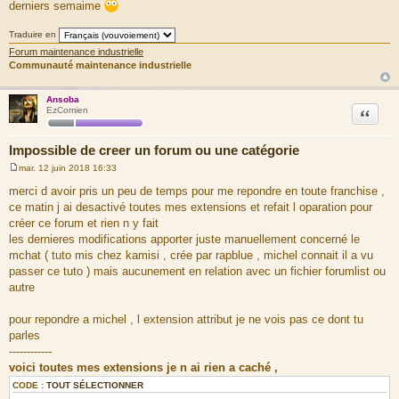
derniers semaime
Traduire en
Forum maintenance industrielle
Communauté maintenance industrielle
Ansoba
Citation
EzComien
Impossible de creer un forum ou une catégorie
mar. 12 juin 2018 16:33
M
e
merci d avoir pris un peu de temps pour me repondre en toute franchise ,
s
ce matin j ai desactivé toutes mes extensions et refait l oparation pour
s
a
créer ce forum et rien n y fait
g
les dernieres modifications apporter juste manuellement concerné le
e
mchat ( tuto mis chez kamisi , crée par rapblue , michel connait il a vu
passer ce tuto ) mais aucunement en relation avec un fichier forumlist ou
autre
pour repondre a michel , l extension attribut je ne vois pas ce dont tu
parles
------------
voici toutes mes extensions je n ai rien a caché ,
CODE :
TOUT SÉLECTIONNER