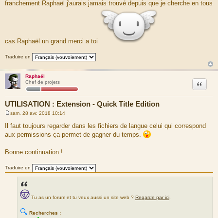
franchement Raphaël j'aurais jamais trouvé depuis que je cherche en tous
cas Raphaël un grand merci a toi
Traduire en
Raphaël
Citation
Chef de projets
UTILISATION : Extension - Quick Title Edition
sam. 28 avr. 2018 10:14
M
e
Il faut toujours regarder dans les fichiers de langue celui qui correspond
s
aux permissions ça permet de gagner du temps.
s
a
g
Bonne continuation !
e
Traduire en
Tu as un forum et tu veux aussi un site web ?
Regarde par ici
.
🔍
Recherches :