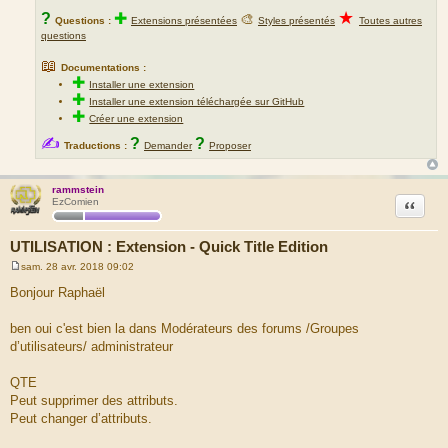
★
?
✚
🎨
Questions :
Extensions présentées
Styles présentés
Toutes autres
questions
📖
Documentations :
✚
Installer une extension
✚
Installer une extension téléchargée sur GitHub
✚
Créer une extension
✍
?
?
Traductions :
Demander
Proposer
rammstein
Citation
EzComien
UTILISATION : Extension - Quick Title Edition
sam. 28 avr. 2018 09:02
M
e
Bonjour Raphaël
s
s
a
ben oui c'est bien la dans Modérateurs des forums /Groupes
g
d’utilisateurs/ administrateur
e
QTE
Peut supprimer des attributs.
Peut changer d’attributs.