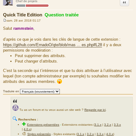
Citation
Chef de projets
Quick Title Edition
Question traitée
sam. 28 avr. 2018 01:17
M
e
Salut
rammstein
,
s
s
a
d’après ce que je vois dans les clés de langue de cette extension :
g
https://github.com/ErnadoO/qte/blob/mas ... es.php#L28
il y a deux
e
permissions de modération :
Peut supprimer des attributs.
Peut changer d’attributs.
C’est la seconde qui t’intéresse et que tu dois attribuer à l’utilisateur avec
lequel (ton compte administrateur par exemple) tu souhaites modifier les
attributs des autres membres.
Traduire en
Tu as un forum et tu veux aussi un site web ?
Regarde par ici
.
🔍
Recherches :
✚
Extensions présentées
-
Extensions existantes (
3.1.x
|
3.2.x
|
3.3.x
|
4.0.x
)
🎨
Styles présentés
- Styles existants (
3.1.x
|
3.2.x
|
3.3.x
|
4.0.x
)