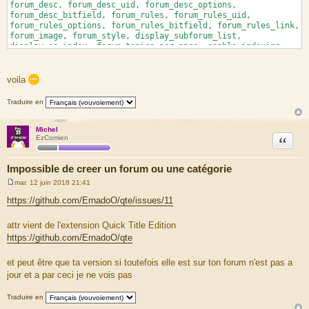
forum_desc, forum_desc_uid, forum_desc_options,
forum_desc_bitfield, forum_rules, forum_rules_uid,
forum_rules_options, forum_rules_bitfield, forum_rules_link,
forum_image, forum_style, display_subforum_list,
display_on_index, forum_topics_per_page, enable_indexing,
enable_icons, enable_prune, enable_shadow_prune, prune_days,
prune_viewed, prune_freq, prune_shadow_days,
prune_shadow_freq, forum_options, forum_flags, left_id,
voila
right_id) VALUES (3, 1, 0, '', 'Absence', '', '', '', 7, '',
'', '', 7, '', '', '', 0, 1, 1, 0, 1, 1, 0, 0, 7, 7, 1, 7,
Traduire en
1, 0, 112, '36', 37)
BACKTRACE
Michel
Citation
EzComien
FILE: (not given by php)
LINE: (not given by php)
Impossible de creer un forum ou une catégorie
CALL: msg_handler()
mar. 12 juin 2018 21:41
M
FILE: [ROOT]/phpbb/db/driver/driver.php
e
https://github.com/ErnadoO/qte/issues/11
LINE: 855
s
CALL: trigger_error()
s
a
attr vient de l'extension Quick Title Edition
g
FILE: [ROOT]/phpbb/db/driver/mysqli.php
https://github.com/ErnadoO/qte
e
LINE: 193
CALL: phpbb\db\driver\driver->sql_error()
et peut être que ta version si toutefois elle est sur ton forum n'est pas a
FILE: [ROOT]/phpbb/db/driver/factory.php
jour et a par ceci je ne vois pas
LINE: 329
CALL: phpbb\db\driver\mysqli->sql_query()
Traduire en