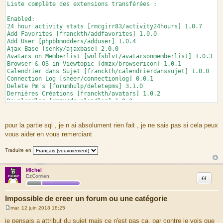
Liste complète des extensions transférées :
Enabled:
24 hour activity stats [rmcgirr83/activity24hours] 1.0.7
Add Favorites [franckth/addfavorites] 1.0.0
Add User [phpbbmodders/adduser] 1.0.4
Ajax Base [senky/ajaxbase] 2.0.0
Avatars on Memberlist [wolfsblvt/avatarsonmemberlist] 1.0.3
Browser & OS in Viewtopic [dmzx/browsericon] 1.0.1
Calendrier dans Sujet [franckth/calendrierdanssujet] 1.0.0
Connection Log [sheer/connectionlog] 0.0.1
Delete Pm's [forumhulp/deletepms] 3.1.0
Dernières Créations [franckth/avatars] 1.0.2
Downloadlog [dmzx/downloadlog] 1.0.2
External Links Open in New Window [rmcgirr83/elonw] 1.0.6
F1 WebTip [drdeath/f1webtip] 1.0.5
Favicon [empreintesduweb/favicon] 1.0.1
pour la partie sql , je n ai absolument rien fait , je ne sais pas si cela peux
Football Prediction League [football/football] 0.9.9
vous aider en vous remerciant
Forum Icons [dmzx/forumicons] 1.0.3
Forumhulp Helper [forumhulp/helper] 3.1.15
Traduire en
Header Link [hifikabin/headerlink] 1.0.0-RC12
Hide 24 hour activity stats [threedi/hideactivity24hrs]
1.0.0
Michel
Insert Template Code [marttiphpbb/inserttemplatecode] 0.1.0
Citation
EzComien
Knuffel [dmzx/knuffel] 1.0.2
Last Post Avatar & Topic Avatar [bb3mobi/lastpostavatar]
Impossible de creer un forum ou une catégorie
1.0.4
Lightbox [vse/lightbox] 1.0.5
mar. 12 juin 2018 18:25
mChat [dmzx/mchat] 2.0.3
M
e
mChat addon Scroll text [martin/mchataddonscroll] 1.0.2
je pensais a attribut du sujet mais ce n'est pas ça, par contre je vois que