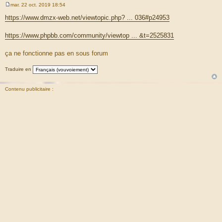
mar. 22 oct. 2019 18:54
M
e
https://www.dmzx-web.net/viewtopic.php? ... 036#p24953
s
s
a
https://www.phpbb.com/community/viewtop ... &t=2525831
g
e
ça ne fonctionne pas en sous forum
Traduire en
Contenu publicitaire :