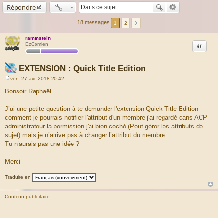
Répondre
18 messages
1
2
rammstein
Citation
EzComien
EXTENSION : Quick Title Edition
ven. 27 avr. 2018 20:42
M
e
Bonsoir Raphaël
s
s
a
J’ai une petite question à te demander l'extension Quick Title Edition
g
comment je pourrais notifier l'attribut d'un membre j'ai regardé dans ACP
e
administrateur la permission j'ai bien coché (Peut gérer les attributs de
sujet) mais je n’arrive pas à changer l’attribut du membre
Tu n’aurais pas une idée ?
Merci
Traduire en
Contenu publicitaire :