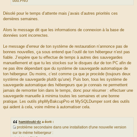
bbd.PNG
Désolé pour le temps d’attente mais j’avais d’autres priorités ces
dernières semaines.
Alors le message dit que les informations de connexion à la base de
données sont incorrectes.
Le message d’erreur de ton système de restauration n’annonce pas de
bonnes nouvelles, ça sous entend que l’outil de ton hébergeur n’est pas
fiable. J’espère que tu effectue de temps à autres des sauvegardes
manuellement et que tu les stockes sur le disques dur de ton PC afin de
ne pas être dépendant que du système de sauvegarde automatique de
ton hébergeur. Du moins, c’est comme ça que je procède (toujours deux
système de sauvegarde plutôt qu’une). Puis bon, tous les système de
sauvegarde automatique des hébergeurs que je connais ne permettent
jamais de remonter loin dans le temps, donc pour résumer : effectuer une
sauvegarde manuelle à minima toutes les semaines et une bonne
pratique. Les outils phpMyBakcupPro et MySQLDumper sont des outils
qui aident à cela, voire même à automatiser cela.
hamidouki-dz
a écrit :
probléme secondaire dans une installation d'une nouvelle version
S
sur le méme hébergeur :
o