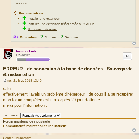
questions
📖
Documentations :
✚
Installer une extension
✚
Installer une extension téléchargée sur GitHub
✚
Créer une extension
✍
?
?
Traductions :
Demander
Proposer
hamidouki-dz
Citation
EzComien
ERREUR : de connexion à la base de données - Sauvegarde
& restauration
mer. 21 févr. 2018 13:40
M
e
salut
s
effectivement j'avais un problème d'hébergeur , du coup il a pu récupérer
s
a
mon forum complétement mais aprés 20 jour d'attente
g
merci pour l'information .
e
Traduire en
Forum maintenance industrielle
Communauté maintenance industrielle
Contenu publicitaire :