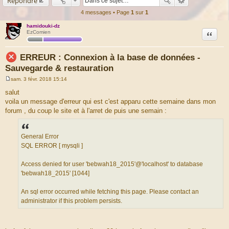
Répondre
4 messages • Page
1
sur
1
hamidouki-dz
Citation
EzComien
ERREUR : Connexion à la base de données -
Sauvegarde & restauration
sam. 3 févr. 2018 15:14
M
e
salut
s
voila un message d'erreur qui est c'est apparu cette semaine dans mon
s
a
forum , du coup le site et à l'arret de puis une semain :
g
e
General Error
SQL ERROR [ mysqli ]
Access denied for user 'bebwah18_2015'@'localhost' to database
'bebwah18_2015' [1044]
An sql error occurred while fetching this page. Please contact an
administrator if this problem persists.