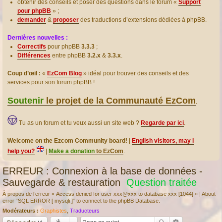
obtenir des conseils et poser des questions dans le forum «
Support
pour phpBB
» ;
demander
&
proposer
des traductions d’extensions dédiées à phpBB.
Dernières nouvelles :
Correctifs
pour phpBB
3.3.3
;
Différences
entre phpBB
3.2.x
&
3.3.x
.
Coup d’œil :
«
EzCom Blog
» idéal pour trouver des conseils et des
services pour son forum phpBB !
Soutenir
le projet de la Communauté EzCom
.
Tu as un forum et tu veux aussi un site web ?
Regarde par ici
.
Welcome on the Ezcom Community board!
|
English visitors, may I
help you?
|
Make a donation
to EzCom
.
ERREUR : Connexion à la base de données -
Sauvegarde & restauration
Question traitée
À propos de l’erreur « Access denied for user xxx@xxx to database xxx [1044] » | About
error “SQL ERROR [ mysqli ]” to connect to the phpBB Database.
Modérateurs :
Graphistes
,
Traducteurs