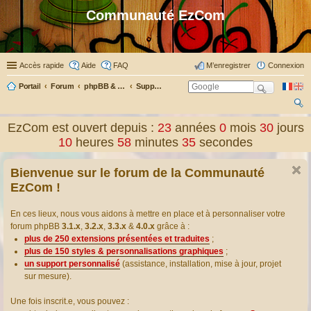
Communauté EzCom
Accès rapide
Aide
FAQ
M’enregistrer
Connexion
Portail
Forum
phpBB & Co
Support pour phpBB
ec
EzCom est ouvert depuis :
23
années
0
mois
30
jours
her
10
heures
58
minutes
36
secondes
ch
Bienvenue sur le forum de la Communauté
er
EzCom !
En ces lieux, nous vous aidons à mettre en place et à personnaliser votre
forum phpBB
3.1.x
,
3.2.x
,
3.3.x
&
4.0.x
grâce à :
plus de 250 extensions présentées et traduites
;
plus de 150 styles & personnalisations graphiques
;
un support personnalisé
(assistance, installation, mise à jour, projet
sur mesure).
Une fois inscrit.e, vous pouvez :