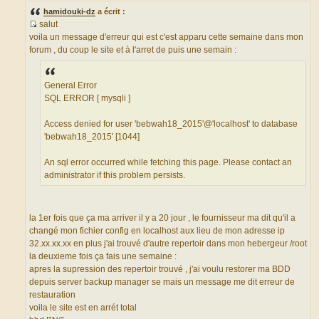
s
hamidouki-dz
a écrit :
a
g
salut
e
S
voila un message d'erreur qui est c'est apparu cette semaine dans mon
o
forum , du coup le site et à l'arret de puis une semain :
u
r
c
General Error
e
SQL ERROR [ mysqli ]
d
u
Access denied for user 'bebwah18_2015'@'localhost' to database
m
'bebwah18_2015' [1044]
e
s
An sql error occurred while fetching this page. Please contact an
s
administrator if this problem persists.
a
g
e
la 1er fois que ça ma arriver il y a 20 jour , le fournisseur ma dit qu'il a
changé mon fichier config en localhost aux lieu de mon adresse ip
32.xx.xx.xx en plus j'ai trouvé d'autre repertoir dans mon hebergeur /root
la deuxieme fois ça fais une semaine :
apres la supression des repertoir trouvé , j'ai voulu restorer ma BDD
depuis server backup manager se mais un message me dit erreur de
restauration
voila le site est en arrét total