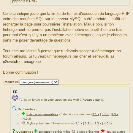
phpbbtest.PNG
u
r
Celle-ci indique juste que la limite de temps d’exécution du language PHP
c
voire des requêtes SQL sur le serveur MySQL a été atteinte, il suffit de
e
recharger la page pour poursuivre l’installation. Maius bon, si ton
d
hébergement ne permet pas l’installation native de phpBB en une fois,
u
pour moi c’est qu’il y a un problème avec l’hébergeur, lequel je changerai
m
sans me poser davantage de questions.
e
s
Tout ceci me laisse à penser que tu devrais songer à déménager ton
s
forum ailleurs. Si tu veux un hébergeurs par cher et sérieux tu as
a
o2switch
et
proxgroup
.
g
e
Bonne continuation !
Traduire en
Tu as un forum et tu veux aussi un site web ?
Regarde par ici
.
🔍
Recherches :
✚
Extensions présentées
-
Extensions existantes (
3.1.x
|
3.2.x
|
3.3.x
|
4.0.x
)
🎨
Styles présentés
- Styles existants (
3.1.x
|
3.2.x
|
3.3.x
|
4.0.x
)
★
?
✚
🎨
Questions :
Extensions présentées
Styles présentés
Toutes autres