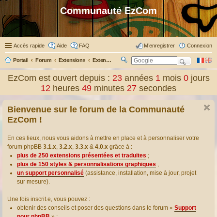
Communauté EzCom
Accès rapide
Aide
FAQ
M’enregistrer
Connexion
Portail
Forum
Extensions
Extensions présentées & traduites
R
ec
EzCom est ouvert depuis :
23
années
1
mois
0
jours
her
12
heures
49
minutes
28
secondes
ch
er
Bienvenue sur le forum de la Communauté
EzCom !
En ces lieux, nous vous aidons à mettre en place et à personnaliser votre
forum phpBB
3.1.x
,
3.2.x
,
3.3.x
&
4.0.x
grâce à :
plus de 250 extensions présentées et traduites
;
plus de 150 styles & personnalisations graphiques
;
un support personnalisé
(assistance, installation, mise à jour, projet
sur mesure).
Une fois inscrit.e, vous pouvez :
obtenir des conseils et poser des questions dans le forum «
Support
pour phpBB
» ;