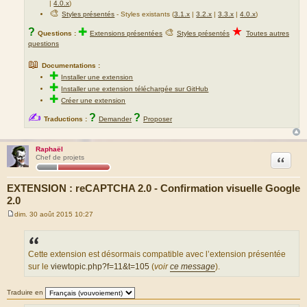
|
4.0.x
)
🎨
Styles présentés
- Styles existants (
3.1.x
|
3.2.x
|
3.3.x
|
4.0.x
)
★
?
✚
🎨
Questions :
Extensions présentées
Styles présentés
Toutes autres
questions
📖
Documentations :
✚
Installer une extension
✚
Installer une extension téléchargée sur GitHub
✚
Créer une extension
✍
?
?
Traductions :
Demander
Proposer
Raphaël
Citation
Chef de projets
EXTENSION : reCAPTCHA 2.0 - Confirmation visuelle Google
2.0
dim. 30 août 2015 10:27
M
e
s
s
a
Cette extension est désormais compatible avec l’extension présentée
g
sur le
viewtopic.php?f=11&t=105
(
voir
ce message
).
e
Traduire en