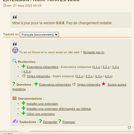
ven. 27 mars 2015 06:19
M
e
s
s
a
Mise à jour pour la version
0.0.8
. Pas de changement notable.
g
e
Traduire en
Tu as un forum et tu veux aussi un site web ?
Regarde par ici
.
🔍
Recherches :
✚
Extensions présentées
-
Extensions existantes (
3.1.x
|
3.2.x
|
3.3.x
|
4.0.x
)
🎨
Styles présentés
- Styles existants (
3.1.x
|
3.2.x
|
3.3.x
|
4.0.x
)
★
?
✚
🎨
Questions :
Extensions présentées
Styles présentés
Toutes autres
questions
📖
Documentations :
✚
Installer une extension
✚
Installer une extension téléchargée sur GitHub
✚
Créer une extension
✍
?
?
Traductions :
Demander
Proposer