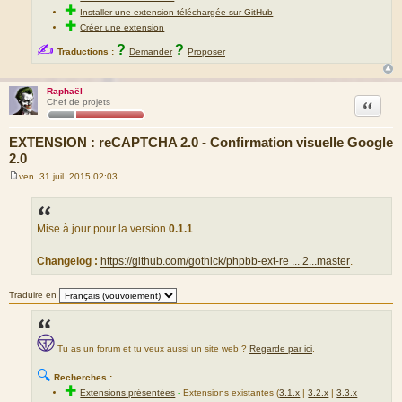
✚
Installer une extension téléchargée sur GitHub
✚
Créer une extension
✍
?
?
Traductions :
Demander
Proposer
Raphaël
Citation
Chef de projets
EXTENSION : reCAPTCHA 2.0 - Confirmation visuelle Google
2.0
ven. 31 juil. 2015 02:03
M
e
s
s
a
Mise à jour pour la version
0.1.1
.
g
e
Changelog :
https://github.com/gothick/phpbb-ext-re ... 2...master
.
Traduire en
Tu as un forum et tu veux aussi un site web ?
Regarde par ici
.
🔍
Recherches :
✚
Extensions présentées
-
Extensions existantes (
3.1.x
|
3.2.x
|
3.3.x