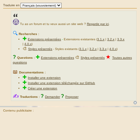
Traduire en
Tu as un forum et tu veux aussi un site web ?
Regarde par ici
.
🔍
Recherches :
✚
Extensions présentées
-
Extensions existantes (
3.1.x
|
3.2.x
|
3.3.x
|
4.0.x
)
🎨
Styles présentés
- Styles existants (
3.1.x
|
3.2.x
|
3.3.x
|
4.0.x
)
★
?
✚
🎨
Questions :
Extensions présentées
Styles présentés
Toutes autres
questions
📖
Documentations :
✚
Installer une extension
✚
Installer une extension téléchargée sur GitHub
✚
Créer une extension
✍
?
?
Traductions :
Demander
Proposer
Contenu publicitaire :