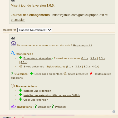
s
a
Mise à jour de la version
1.0.0
.
g
e
Journal des changements :
https://github.com/gothick/phpbb-ext-re ...
b...master
Traduire en
Tu as un forum et tu veux aussi un site web ?
Regarde par ici
.
🔍
Recherches :
✚
Extensions présentées
-
Extensions existantes (
3.1.x
|
3.2.x
|
3.3.x
|
4.0.x
)
🎨
Styles présentés
- Styles existants (
3.1.x
|
3.2.x
|
3.3.x
|
4.0.x
)
★
?
✚
🎨
Questions :
Extensions présentées
Styles présentés
Toutes autres
questions
📖
Documentations :
✚
Installer une extension
✚
Installer une extension téléchargée sur GitHub
✚
Créer une extension
✍
?
?
Traductions :
Demander
Proposer