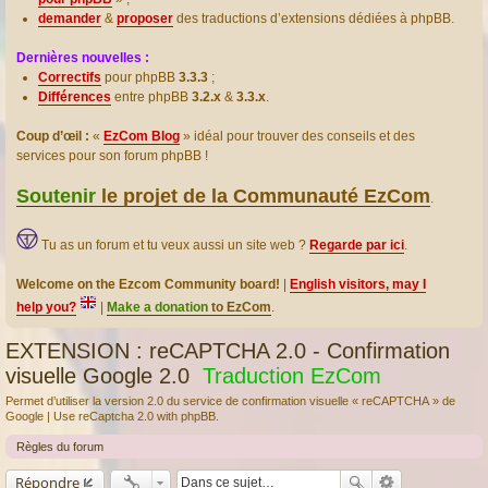
demander
&
proposer
des traductions d’extensions dédiées à phpBB.
Dernières nouvelles :
Correctifs
pour phpBB
3.3.3
;
Différences
entre phpBB
3.2.x
&
3.3.x
.
Coup d’œil :
«
EzCom Blog
» idéal pour trouver des conseils et des
services pour son forum phpBB !
Soutenir
le projet de la Communauté EzCom
.
Tu as un forum et tu veux aussi un site web ?
Regarde par ici
.
Welcome on the Ezcom Community board!
|
English visitors, may I
help you?
|
Make a donation
to EzCom
.
EXTENSION : reCAPTCHA 2.0 - Confirmation
visuelle Google 2.0
Traduction EzCom
Permet d’utiliser la version 2.0 du service de confirmation visuelle « reCAPTCHA » de
Google | Use reCaptcha 2.0 with phpBB.
Règles du forum
Répondre