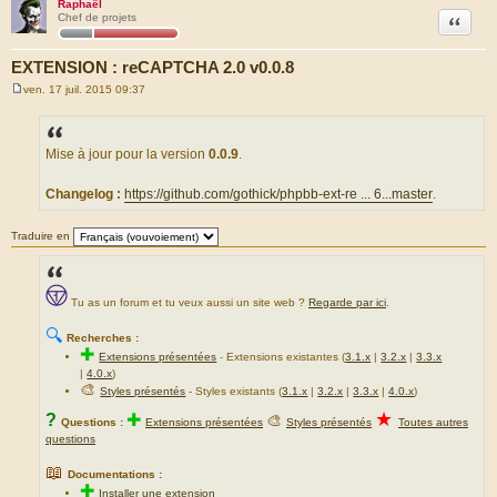
Raphaël
Citation
Chef de projets
EXTENSION : reCAPTCHA 2.0 v0.0.8
ven. 17 juil. 2015 09:37
M
e
s
s
a
Mise à jour pour la version
0.0.9
.
g
e
Changelog :
https://github.com/gothick/phpbb-ext-re ... 6...master
.
Traduire en
Tu as un forum et tu veux aussi un site web ?
Regarde par ici
.
🔍
Recherches :
✚
Extensions présentées
-
Extensions existantes (
3.1.x
|
3.2.x
|
3.3.x
|
4.0.x
)
🎨
Styles présentés
- Styles existants (
3.1.x
|
3.2.x
|
3.3.x
|
4.0.x
)
★
?
✚
🎨
Questions :
Extensions présentées
Styles présentés
Toutes autres
questions
📖
Documentations :
✚
Installer une extension