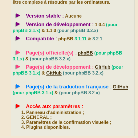
être complexe à résoudre par les ordinateurs.
►
Version stable :
Aucune
►
Version de développement :
1.0.4
(pour
phpBB 3.1.x)
& 1.1.0
(pour phpBB 3.2.x)
►
Compatible :
phpBB
3.1.11
&
3.2.1
►
Page(s) officielle(s) :
phpBB
(pour phpBB
3.1.x)
&
(pour phpBB 3.2.x)
►
Page(s) de développement :
GitHub
(pour
phpBB 3.1.x)
&
GitHub
(pour phpBB 3.2.x)
►
Page(s) de la traduction française :
GitHub
(pour phpBB 3.1.x)
&
(pour phpBB 3.2.x)
►
Accès aux paramètres :
Panneau d’administration ;
GENERAL ;
Paramètres de la confirmation visuelle ;
Plugins disponibles.