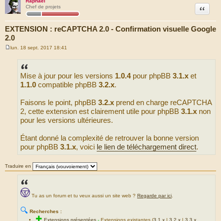
Raphaël
Citation
Chef de projets
EXTENSION : reCAPTCHA 2.0 - Confirmation visuelle Google
2.0
lun. 18 sept. 2017 18:41
M
e
s
s
Mise à jour pour les versions
1.0.4
pour phpBB
3.1.x
et
a
g
1.1.0
compatible phpBB
3.2.x
.
e
Faisons le point, phpBB
3.2.x
prend en charge reCAPTCHA
2, cette extension est clairement utile pour phpBB
3.1.x
non
pour les versions ultérieures.
Étant donné la complexité de retrouver la bonne version
pour phpBB
3.1.x
, voici
le lien de téléchargement direct
.
Traduire en
Tu as un forum et tu veux aussi un site web ?
Regarde par ici
.
🔍
Recherches :
✚
Extensions présentées
-
Extensions existantes (
3.1.x
|
3.2.x
|
3.3.x