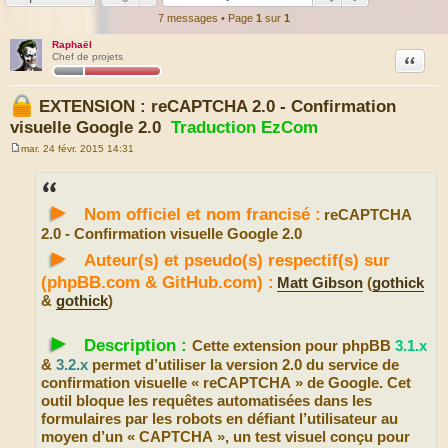
7 messages • Page
1
sur
1
Raphaël
Citation
Chef de projets
EXTENSION : reCAPTCHA 2.0 - Confirmation
visuelle Google 2.0
Traduction EzCom
mar. 24 févr. 2015 14:31
M
e
s
s
►
a
Nom officiel et nom francisé :
reCAPTCHA
g
e
2.0 - Confirmation visuelle Google 2.0
►
Auteur(s) et pseudo(s) respectif(s) sur
(phpBB.com & GitHub.com) :
Matt Gibson
(
gothick
&
gothick
)
►
Description :
Cette extension pour phpBB
3.1.x
&
3.2.x
permet d’utiliser la version 2.0 du service de
confirmation visuelle « reCAPTCHA » de Google. Cet
outil bloque les requêtes automatisées dans les
formulaires par les robots en défiant l’utilisateur au
moyen d’un « CAPTCHA », un test visuel conçu pour