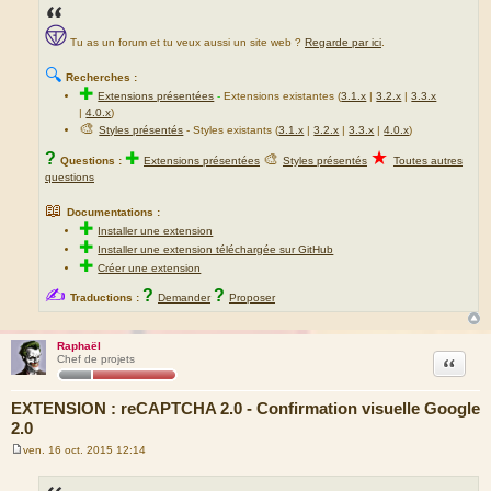
Tu as un forum et tu veux aussi un site web ?
Regarde par ici
.
🔍
Recherches :
✚
Extensions présentées
-
Extensions existantes (
3.1.x
|
3.2.x
|
3.3.x
|
4.0.x
)
🎨
Styles présentés
- Styles existants (
3.1.x
|
3.2.x
|
3.3.x
|
4.0.x
)
★
?
✚
🎨
Questions :
Extensions présentées
Styles présentés
Toutes autres
questions
📖
Documentations :
✚
Installer une extension
✚
Installer une extension téléchargée sur GitHub
✚
Créer une extension
✍
?
?
Traductions :
Demander
Proposer
Raphaël
Citation
Chef de projets
EXTENSION : reCAPTCHA 2.0 - Confirmation visuelle Google
2.0
ven. 16 oct. 2015 12:14
M
e
s