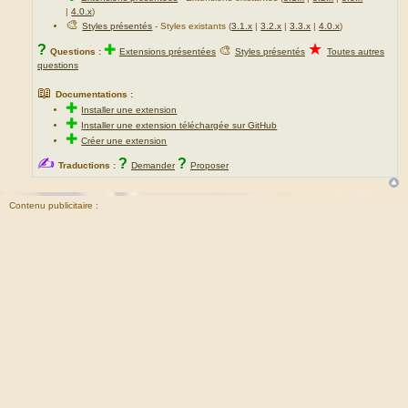
|
4.0.x
)
🎨
Styles présentés
- Styles existants (
3.1.x
|
3.2.x
|
3.3.x
|
4.0.x
)
★
?
✚
🎨
Questions :
Extensions présentées
Styles présentés
Toutes autres
questions
📖
Documentations :
✚
Installer une extension
✚
Installer une extension téléchargée sur GitHub
✚
Créer une extension
✍
?
?
Traductions :
Demander
Proposer
Contenu publicitaire :