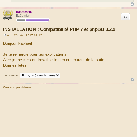
rammstein
Citation
EzComien
INSTALLATION : Compatibilité PHP 7 et phpBB 3.2.x
sam. 23 déc. 2017 09:15
M
e
Bonjour Raphaël
s
s
a
Je te remercie pour tes explications
g
Aller je me mes au travail je te tien au courant de la suite
e
Bonnes fêtes
Traduire en
Contenu publicitaire :