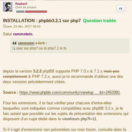
Raphaël
Citation
Chef de projets
INSTALLATION : phpbb3.2.1 sur php7
Question traitée
sam. 23 déc. 2017 06:02
M
e
Salut
rammstein
,
s
s
rammstein
a écrit :
a
g
sser sur php7 ou le php7.1 le fo
e
S
o
u
r
depuis la version
3.2.2
phpBB supporte PHP 7.0.x & 7.1.x
mais pas
c
complètement
& PHP 7.2.x, aussi je te recommande d’utiliser une des
e
deux versions précédemment citées.
d
u
Source :
https://www.phpbb.com/community/viewtop ... &t=2453381
.
m
e
Pour les extensions, il te faut vérifier pour chacune d’entre-elles
s
lesquelles sont indiquées comme compatibles avec phpBB 3.2.x, je le
s
fais autant que possible sur les sujets de présentation des extensions qui
a
disposent d’un sujet dédié dans le
viewforum.php?f=11
.
g
e
Si il s’agit d’extensions non présentées sur mon forum, consulte alors la