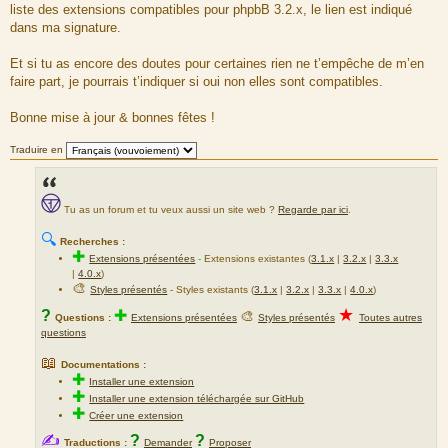
liste des extensions compatibles pour phpbB 3.2.x, le lien est indiqué
dans ma signature.
Et si tu as encore des doutes pour certaines rien ne t’empêche de m’en
faire part, je pourrais t’indiquer si oui non elles sont compatibles.
Bonne mise à jour & bonnes fêtes !
Traduire en
Tu as un forum et tu veux aussi un site web ?
Regarde par ici
.
🔍
Recherches :
✚
Extensions présentées
-
Extensions existantes (
3.1.x
|
3.2.x
|
3.3.x
|
4.0.x
)
🎨
Styles présentés
- Styles existants (
3.1.x
|
3.2.x
|
3.3.x
|
4.0.x
)
★
?
✚
🎨
Questions :
Extensions présentées
Styles présentés
Toutes autres
questions
📖
Documentations :
✚
Installer une extension
✚
Installer une extension téléchargée sur GitHub
✚
Créer une extension
✍
?
?
Traductions :
Demander
Proposer