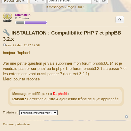
Répondre
3 messages • Page
1
sur
1
rammstein
Citation
EzComien
INSTALLATION : Compatibilité PHP 7 et phpBB
3.2.x
ven. 22 déc. 2017 09:59
M
e
bonjour Raphael
s
s
a
J’ai une petite question je vais supprimer mon forum phpbb3.0.14 et je
g
voudrais passer sur php7 ou le php7.1 le forum phpbb3.2.1 sa passe ? et
e
les extensions vont aussi passer ? (tous ext 3.2.1)
Merci pour ta réponse
Message modifié par :
«
Raphaël
»
.
Raison :
Correction du titre & ajout d’une icône de sujet appropriée.
Traduire en
Contenu publicitaire :