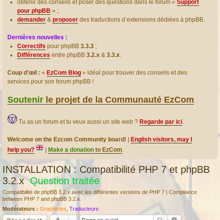
obtenir des conseils et poser des questions dans le forum «
Support
pour phpBB
» ;
demander
&
proposer
des traductions d’extensions dédiées à phpBB.
Dernières nouvelles :
Correctifs
pour phpBB
3.3.3
;
Différences
entre phpBB
3.2.x
&
3.3.x
.
Coup d’œil :
«
EzCom Blog
» idéal pour trouver des conseils et des
services pour son forum phpBB !
Soutenir
le projet de la Communauté EzCom
.
Tu as un forum et tu veux aussi un site web ?
Regarde par ici
.
Welcome on the Ezcom Community board!
|
English visitors, may I
help you?
|
Make a donation
to EzCom
.
INSTALLATION : Compatibilité PHP 7 et phpBB
3.2.x
Question traitée
Compatibilité de phpBB 3.2.x avec les différentes versions de PHP 7 | Compliance
between PHP 7 and phpBB 3.2.x.
Modérateurs :
Graphistes
,
Traducteurs