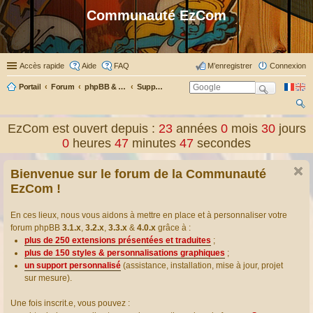
Communauté EzCom
Accès rapide
Aide
FAQ
M’enregistrer
Connexion
Portail
Forum
phpBB & Co
Support pour phpBB
ec
EzCom est ouvert depuis :
23
années
0
mois
30
jours
her
0
heures
47
minutes
47
secondes
ch
Bienvenue sur le forum de la Communauté
er
EzCom !
En ces lieux, nous vous aidons à mettre en place et à personnaliser votre
forum phpBB
3.1.x
,
3.2.x
,
3.3.x
&
4.0.x
grâce à :
plus de 250 extensions présentées et traduites
;
plus de 150 styles & personnalisations graphiques
;
un support personnalisé
(assistance, installation, mise à jour, projet
sur mesure).
Une fois inscrit.e, vous pouvez :