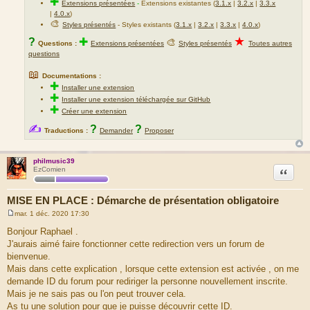
✚
Extensions présentées
-
Extensions existantes (
3.1.x
|
3.2.x
|
3.3.x
|
4.0.x
)
🎨
Styles présentés
- Styles existants (
3.1.x
|
3.2.x
|
3.3.x
|
4.0.x
)
★
?
✚
🎨
Questions :
Extensions présentées
Styles présentés
Toutes autres
questions
📖
Documentations :
✚
Installer une extension
✚
Installer une extension téléchargée sur GitHub
✚
Créer une extension
✍
?
?
Traductions :
Demander
Proposer
philmusic39
Citation
EzComien
MISE EN PLACE : Démarche de présentation obligatoire
mar. 1 déc. 2020 17:30
M
e
Bonjour Raphael .
s
J'aurais aimé faire fonctionner cette redirection vers un forum de
s
a
bienvenue.
g
Mais dans cette explication , lorsque cette extension est activée , on me
e
demande ID du forum pour rediriger la personne nouvellement inscrite.
Mais je ne sais pas ou l'on peut trouver cela.
As tu une solution pour que je puisse découvrir cette ID.