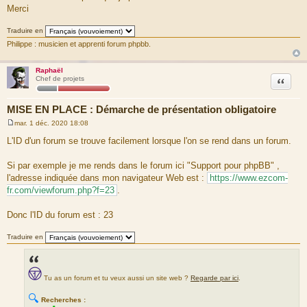
Merci
Traduire en
Philippe : musicien et apprenti forum phpbb.
Raphaël
Citation
Chef de projets
MISE EN PLACE : Démarche de présentation obligatoire
mar. 1 déc. 2020 18:08
M
e
L'ID d'un forum se trouve facilement lorsque l'on se rend dans un forum.
s
s
a
Si par exemple je me rends dans le forum ici "Support pour phpBB" ,
g
l'adresse indiquée dans mon navigateur Web est :
https://www.ezcom-
e
fr.com/viewforum.php?f=23
.
Donc l'ID du forum est : 23
Traduire en
Tu as un forum et tu veux aussi un site web ?
Regarde par ici
.
🔍
Recherches :