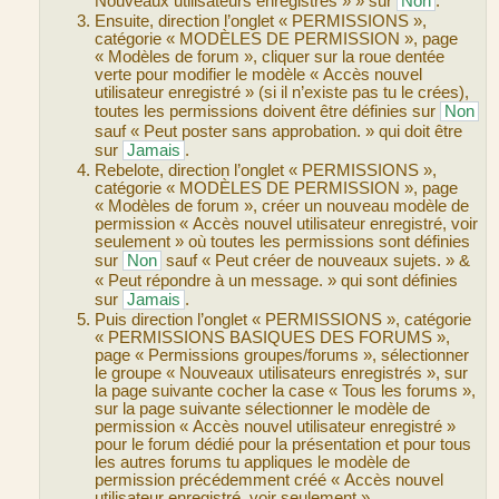
Nouveaux utilisateurs enregistrés » » sur
Non
.
Ensuite, direction l’onglet « PERMISSIONS »,
catégorie « MODÈLES DE PERMISSION », page
« Modèles de forum », cliquer sur la roue dentée
verte pour modifier le modèle « Accès nouvel
utilisateur enregistré » (si il n’existe pas tu le crées),
toutes les permissions doivent être définies sur
Non
sauf « Peut poster sans approbation. » qui doit être
sur
Jamais
.
Rebelote, direction l’onglet « PERMISSIONS »,
catégorie « MODÈLES DE PERMISSION », page
« Modèles de forum », créer un nouveau modèle de
permission « Accès nouvel utilisateur enregistré, voir
seulement » où toutes les permissions sont définies
sur
Non
sauf « Peut créer de nouveaux sujets. » &
« Peut répondre à un message. » qui sont définies
sur
Jamais
.
Puis direction l’onglet « PERMISSIONS », catégorie
« PERMISSIONS BASIQUES DES FORUMS »,
page « Permissions groupes/forums », sélectionner
le groupe « Nouveaux utilisateurs enregistrés », sur
la page suivante cocher la case « Tous les forums »,
sur la page suivante sélectionner le modèle de
permission « Accès nouvel utilisateur enregistré »
pour le forum dédié pour la présentation et pour tous
les autres forums tu appliques le modèle de
permission précédemment créé « Accès nouvel
utilisateur enregistré, voir seulement ».