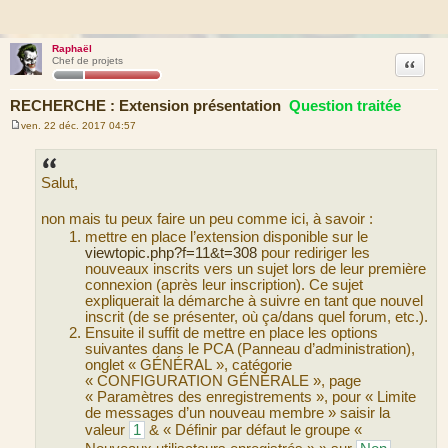
Raphaël
Citation
Chef de projets
RECHERCHE : Extension présentation
Question traitée
ven. 22 déc. 2017 04:57
M
e
s
s
Salut,
a
g
e
non mais tu peux faire un peu comme ici, à savoir :
mettre en place l’extension disponible sur le
viewtopic.php?f=11&t=308
pour rediriger les
nouveaux inscrits vers un sujet lors de leur première
connexion (après leur inscription). Ce sujet
expliquerait la démarche à suivre en tant que nouvel
inscrit (de se présenter, où ça/dans quel forum, etc.).
Ensuite il suffit de mettre en place les options
suivantes dans le PCA (Panneau d’administration),
onglet « GÉNÉRAL », catégorie
« CONFIGURATION GÉNÉRALE », page
« Paramètres des enregistrements », pour « Limite
de messages d’un nouveau membre » saisir la
valeur
1
& « Définir par défaut le groupe «