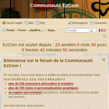
Communauté EzCom
Accès rapide
Aide
FAQ
M’enregistrer
Connexion
Portail
Forum
phpBB & Co
Support pour phpBB
ec
EzCom est ouvert depuis :
23
années
0
mois
30
jours
her
0
heures
42
minutes
51
secondes
ch
Bienvenue sur le forum de la Communauté
er
EzCom !
En ces lieux, nous vous aidons à mettre en place et à personnaliser votre
forum phpBB
3.1.x
,
3.2.x
,
3.3.x
&
4.0.x
grâce à :
plus de 250 extensions présentées et traduites
;
plus de 150 styles & personnalisations graphiques
;
un support personnalisé
(assistance, installation, mise à jour, projet
sur mesure).
Une fois inscrit.e, vous pouvez :