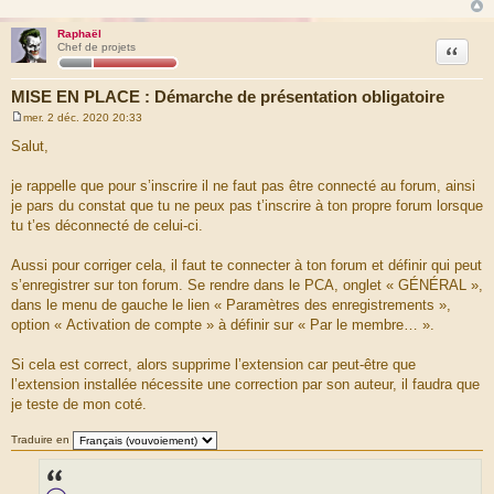
Raphaël
Citation
Chef de projets
MISE EN PLACE : Démarche de présentation obligatoire
mer. 2 déc. 2020 20:33
M
e
Salut,
s
s
a
je rappelle que pour s’inscrire il ne faut pas être connecté au forum, ainsi
g
je pars du constat que tu ne peux pas t’inscrire à ton propre forum lorsque
e
tu t’es déconnecté de celui-ci.
Aussi pour corriger cela, il faut te connecter à ton forum et définir qui peut
s’enregistrer sur ton forum. Se rendre dans le PCA, onglet « GÉNÉRAL »,
dans le menu de gauche le lien « Paramètres des enregistrements »,
option « Activation de compte » à définir sur « Par le membre… ».
Si cela est correct, alors supprime l’extension car peut-être que
l’extension installée nécessite une correction par son auteur, il faudra que
je teste de mon coté.
Traduire en