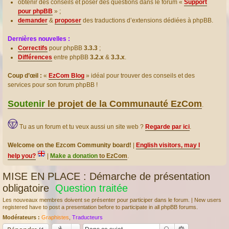
obtenir des conseils et poser des questions dans le forum «
Support
pour phpBB
» ;
demander
&
proposer
des traductions d’extensions dédiées à phpBB.
Dernières nouvelles :
Correctifs
pour phpBB
3.3.3
;
Différences
entre phpBB
3.2.x
&
3.3.x
.
Coup d’œil :
«
EzCom Blog
» idéal pour trouver des conseils et des
services pour son forum phpBB !
Soutenir
le projet de la Communauté EzCom
.
Tu as un forum et tu veux aussi un site web ?
Regarde par ici
.
Welcome on the Ezcom Community board!
|
English visitors, may I
help you?
|
Make a donation
to EzCom
.
MISE EN PLACE : Démarche de présentation
obligatoire
Question traitée
Les nouveaux membres doivent se présenter pour participer dans le forum. | New users
registered have to post a presentation before to participate in all phpBB forums.
Modérateurs :
Graphistes
,
Traducteurs