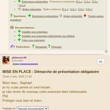
✚
Extensions présentées
-
Extensions existantes (
3.1.x
|
3.2.x
|
3.3.x
|
4.0.x
)
🎨
Styles présentés
- Styles existants (
3.1.x
|
3.2.x
|
3.3.x
|
4.0.x
)
★
?
✚
🎨
Questions :
Extensions présentées
Styles présentés
Toutes autres
questions
📖
Documentations :
✚
Installer une extension
✚
Installer une extension téléchargée sur GitHub
✚
Créer une extension
✍
?
?
Traductions :
Demander
Proposer
philmusic39
Citation
EzComien
MISE EN PLACE : Démarche de présentation obligatoire
mer. 2 déc. 2020 17:35
M
e
Merci bien , Raphael .
s
je n'y a pas pensé un seul instant .
s
a
je vais tester de nouveau cette extension bien intéressante .
g
Phil
e
Protéger vous bien et merci .
Traduire en