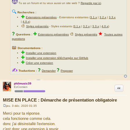
Tu as un forum et tu veux aussi un site web ?
Regarde par ici
.
🔍
Recherches :
✚
Extensions présentées
-
Extensions existantes (
3.1.x
|
3.2.x
|
3.3.x
|
4.0.x
)
🎨
Styles présentés
- Styles existants (
3.1.x
|
3.2.x
|
3.3.x
|
4.0.x
)
★
?
✚
🎨
Questions :
Extensions présentées
Styles présentés
Toutes autres
questions
📖
Documentations :
✚
Installer une extension
✚
Installer une extension téléchargée sur GitHub
✚
Créer une extension
✍
?
?
Traductions :
Demander
Proposer
philmusic39
Citation
EzComien
MISE EN PLACE : Démarche de présentation obligatoire
jeu. 3 déc. 2020 01:35
M
e
Merci pour ta réponse.
s
cela fonctionne comme cela.
s
a
donc j'ai désinstallé l'extension.
g
c'est donc une extension à revoir.
e