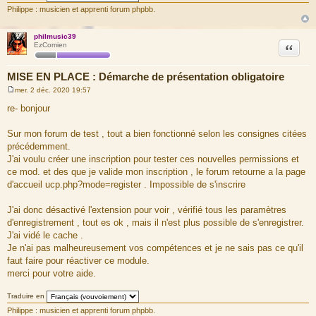
Philippe : musicien et apprenti forum phpbb.
philmusic39
Citation
EzComien
MISE EN PLACE : Démarche de présentation obligatoire
mer. 2 déc. 2020 19:57
M
e
re- bonjour
s
s
a
Sur mon forum de test , tout a bien fonctionné selon les consignes citées
g
précédemment.
e
J'ai voulu créer une inscription pour tester ces nouvelles permissions et
ce mod. et des que je valide mon inscription , le forum retourne a la page
d'accueil ucp.php?mode=register . Impossible de s'inscrire
J'ai donc désactivé l'extension pour voir , vérifié tous les paramètres
d'enregistrement , tout es ok , mais il n'est plus possible de s'enregistrer.
J'ai vidé le cache .
Je n'ai pas malheureusement vos compétences et je ne sais pas ce qu'il
faut faire pour réactiver ce module.
merci pour votre aide.
Traduire en
Philippe : musicien et apprenti forum phpbb.