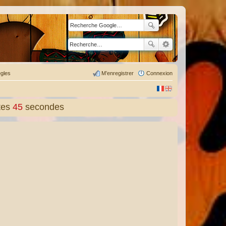
gles
M’enregistrer
Connexion
tes
46
secondes