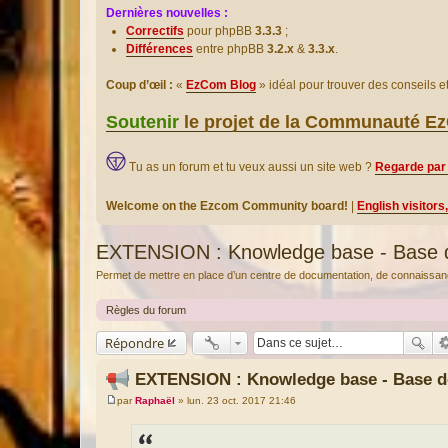
Dernières nouvelles :
Correctifs
pour phpBB
3.3.3
;
Différences
entre phpBB
3.2.x
&
3.3.x
.
Coup d’œil :
«
EzCom Blog
» idéal pour trouver des conseils 
Soutenir
le projet de la Communauté 
Tu as un forum et tu veux aussi un site web ?
Regarde par 
Welcome on the Ezcom Community board!
|
English visitors
EXTENSION : Knowledge base - Base 
Permet de mettre en place d’un centre de documentation, de connaissan
Règles du forum
Répondre
EXTENSION : Knowledge base - Base d
par
Raphaël
»
lun. 23 oct. 2017 21:46
M
e
s
s