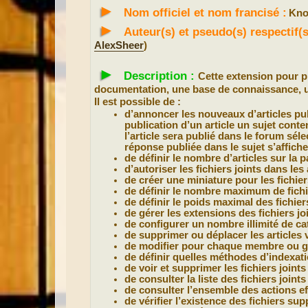
►
a
Nom officiel et nom francisé :
Kno
g
e
►
Auteur(s) et pseudo(s) respectif
AlexSheer
)
►
Description :
Cette extension pour
documentation, une base de connaissance, u
Il est possible de :
d’annoncer les nouveaux d’articles pu
publication d’un article un sujet contenu
l’article sera publié dans le forum sél
réponse publiée dans le sujet s’affich
de définir le nombre d’articles sur la 
d’autoriser les fichiers joints dans les 
de créer une miniature pour les fichier
de définir le nombre maximum de fichier
de définir le poids maximal des fichiers
de gérer les extensions des fichiers joi
de configurer un nombre illimité de cat
de supprimer ou déplacer les articles 
de modifier pour chaque membre ou gr
de définir quelles méthodes d’indexati
de voir et supprimer les fichiers joints 
de consulter la liste des fichiers joints
de consulter l’ensemble des actions e
de vérifier l’existence des fichiers sup