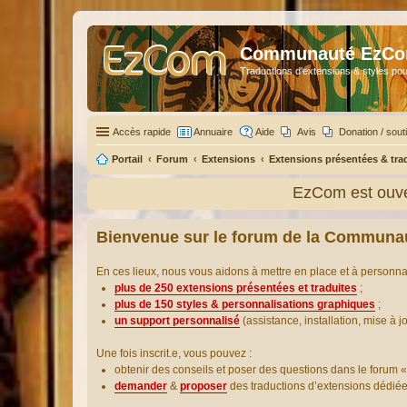
Communauté EzC
Traductions d'extensions & styles pou
Accès rapide
Annuaire
Aide
Avis
Donation / sout
Portail
Forum
Extensions
Extensions présentées & tra
EzCom est ouve
Bienvenue sur le forum de la Communa
En ces lieux, nous vous aidons à mettre en place et à personn
plus de 250 extensions présentées et traduites
;
plus de 150 styles & personnalisations graphiques
;
un support personnalisé
(assistance, installation, mise à j
Une fois inscrit.e, vous pouvez :
obtenir des conseils et poser des questions dans le forum «
demander
&
proposer
des traductions d’extensions dédié