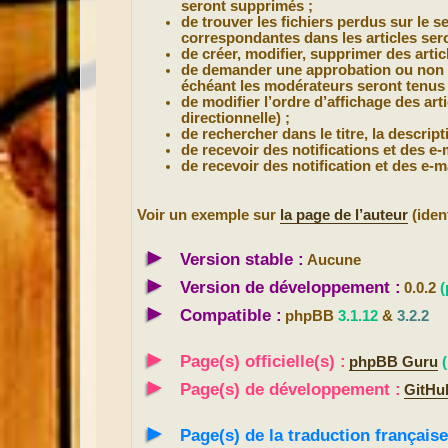
seront supprimés ;
de trouver les fichiers perdus sur le s
correspondantes dans les articles ser
de créer, modifier, supprimer des artic
de demander une approbation ou non po
échéant les modérateurs seront tenus d
de modifier l’ordre d’affichage des a
directionnelle) ;
de rechercher dans le titre, la descript
de recevoir des notifications et des e
de recevoir des notification et des e-ma
Voir un exemple sur
la page de l’auteur
(iden
►
Version stable :
Aucune
►
Version de développement :
0.0.2
(
►
Compatible :
phpBB
3.1.12
&
3.2.2
►
Page(s) officielle(s) :
phpBB Guru
►
Page(s) de développement :
GitHu
►
Page(s) de la traduction française