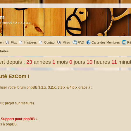
om
r phpBB 3.2.x & 3.3.x
ien
Flux
Histoires
Contact
Miroir
FAQ
Carte des Membres
Rè
duites
rt depuis :
23
années
1
mois
0
jours
10
heures
11
minu
uté EzCom !
aliser votre forum phpBB
3.1.x
,
3.2.x
,
3.3.x
&
4.0.x
grâce à :
our, projet sur mesure).
Support pour phpBB
» ;
es à phpBB.