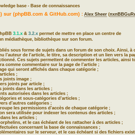
wledge base - Base de connaissances
(s) sur (phpBB.com & GitHub.com) :
Alex Sheer
(
пхпBBGuR
 phpBB
3.1.x
&
3.2.x
permet de mettre en place un centre de
n médiathèque, bibliothèque sur son forum.
bliés sous forme de sujets dans un forum de son choix. Ainsi, à
 l’auteur de l’article, le titre, sa description et un lien vers la p
ectionné. Ces sujets permettent de commenter les articles, ainsi t
era comme commentaire sur la page de l’article ;
page qui seront affichés dans chaque catégorie ;
articles ;
s joints image ;
s joints par article ;
 joints dans les articles ;
nts autorisées dans les articles ;
égories et sous-catégories d’articles ;
vers d’autres catégories ;
oupe les permissions d’accès de chaque catégorie ;
on sera utilisée pour indexer les contenus des articles ;
dans les articles ;
 orphelins, et le cas échéant de les rattacher à des articles ;
ffectuées concernant la base de connaissances ;
plémentaires sur le serveur, et le cas échéant si des fichiers exist