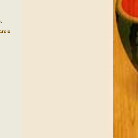
s
croix