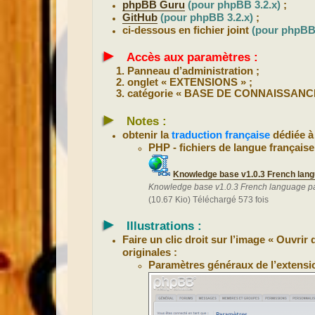
phpBB Guru
(pour phpBB 3.2.x)
;
GitHub
(pour phpBB 3.2.x)
;
ci-dessous en fichier joint
(pour phpBB 
►
Accès aux paramètres :
Panneau d’administration ;
onglet « EXTENSIONS » ;
catégorie « BASE DE CONNAISSANC
►
Notes :
obtenir la
traduction française
dédiée à
PHP - fichiers de langue française
Knowledge base v1.0.3 French lang
Knowledge base v1.0.3 French language pa
(10.67 Kio) Téléchargé 573 fois
►
Illustrations :
Faire un clic droit sur l’image « Ouvri
originales :
Paramètres généraux de l’extensi