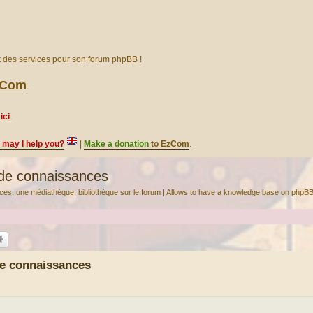
et des services pour son forum phpBB !
EzCom
.
ici
.
, may I help you?
|
Make a donation
to EzCom
.
de connaissances
ces, une médiathèque, bibliothèque sur le forum | Allows to have a knowledge base on phpBB
e connaissances