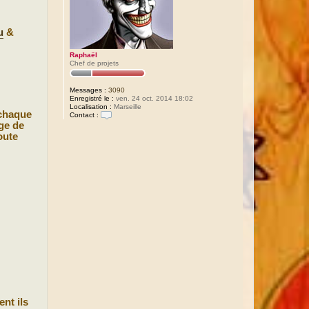
u
&
Raphaël
Chef de projets
Messages :
3090
Enregistré le :
ven. 24 oct. 2014 18:02
Localisation :
Marseille
 chaque
Contact :
C
age de
o
oute
n
t
a
c
t
e
r
R
a
p
h
a
ë
l
ent ils