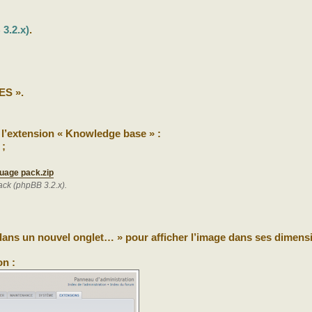
3.2.x)
.
ES ».
 l’extension « Knowledge base » :
 ;
uage pack.zip
ck (phpBB 3.2.x).
r dans un nouvel onglet… » pour afficher l’image dans ses dimens
on :