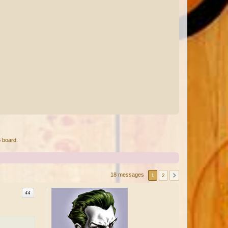
 board.
18 messages
1
2
Citation