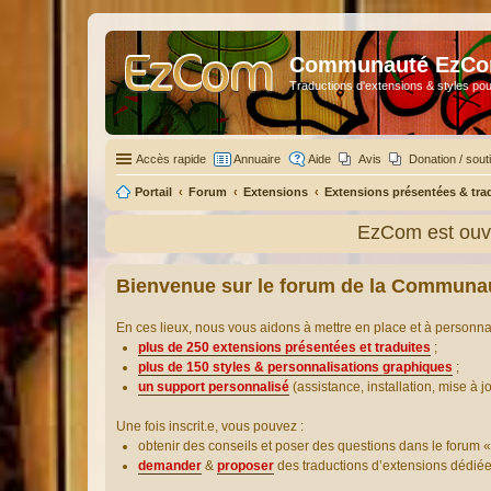
Communauté EzC
Traductions d'extensions & styles pou
Accès rapide
Annuaire
Aide
Avis
Donation / sout
Portail
Forum
Extensions
Extensions présentées & tra
EzCom est ouve
Bienvenue sur le forum de la Communa
En ces lieux, nous vous aidons à mettre en place et à personn
plus de 250 extensions présentées et traduites
;
plus de 150 styles & personnalisations graphiques
;
un support personnalisé
(assistance, installation, mise à j
Une fois inscrit.e, vous pouvez :
obtenir des conseils et poser des questions dans le forum «
demander
&
proposer
des traductions d’extensions dédié