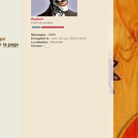
Raphaël
Chef de projets
Messages :
3090
qui
Enregistré le :
ven. 24 oct. 2014 18:02
Localisation :
Marseille
ur
la page
Contact :
C
o
n
t
a
c
t
e
r
R
a
p
h
a
ë
l