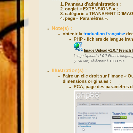
Panneau d’administration ;
onglet « EXTENSIONS » ;
catégorie « TRANSFERT D’IMAG
page « Paramètres ».
Note(s) :
obtenir la
traduction française
déd
PHP - fichiers de langue fran
Image Upload v1.0.7 French 
Image Upload v1.0.7 French langua
(7.54 Kio) Téléchargé 1030 fois
Illustration(s) :
Faire un clic droit sur l’image « 
dimensions originales :
PCA, page des paramètres de