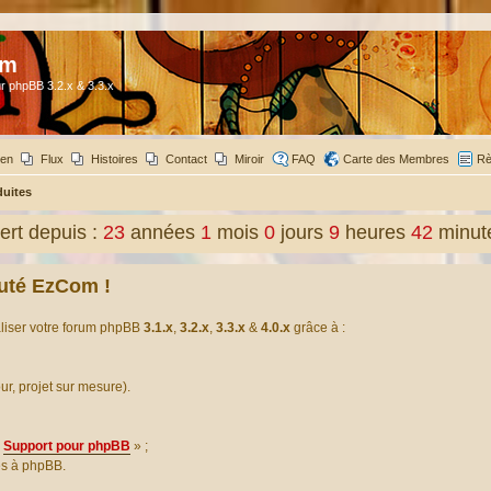
om
r phpBB 3.2.x & 3.3.x
ien
Flux
Histoires
Contact
Miroir
FAQ
Carte des Membres
Rè
duites
rt depuis :
23
années
1
mois
0
jours
9
heures
42
minut
uté EzCom !
aliser votre forum phpBB
3.1.x
,
3.2.x
,
3.3.x
&
4.0.x
grâce à :
our, projet sur mesure).
Support pour phpBB
» ;
es à phpBB.