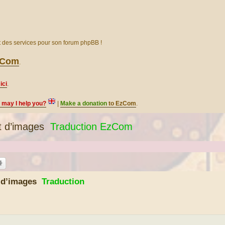
et des services pour son forum phpBB !
EzCom
.
ici
.
, may I help you?
|
Make a donation
to EzCom
.
 d’images
Traduction EzCom
t d’images
Traduction