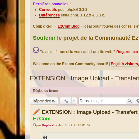
Dernières nouvelles :
Correctifs
pour phpBB
3.3.3
;
Différences
entre phpBB
3.2.x
&
3.3.x
.
Coup d’œil :
«
EzCom Blog
» idéal pour trouver des conseils 
Soutenir
le projet de la Communauté 
Tu as un forum et tu veux aussi un site web ?
Regarde par 
Welcome on the Ezcom Community board!
|
English visitors
EXTENSION : Image Upload - Transfert
Règles du forum
Répondre
EXTENSION : Image Upload - Transfer
EzCom
par
Raphaël
»
dim. 8 oct. 2017 01:02
M
e
s