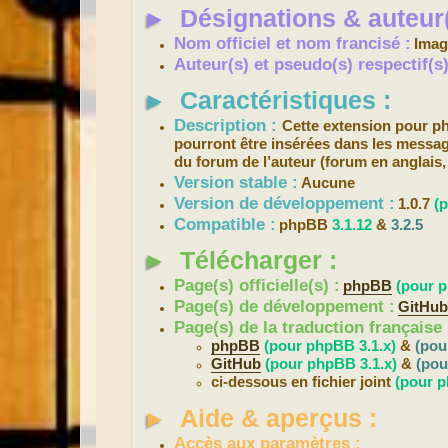
s
►
Désignations & auteur(
a
g
e
Nom officiel et nom francisé :
Imag
Auteur(s) et pseudo(s) respectif(
►
Caractéristiques :
Description :
Cette extension pour 
pourront être insérées dans les messag
du forum de l’auteur (forum en anglais, 
Version stable :
Aucune
Version de développement :
1.0.7
(
Compatible :
phpBB
3.1.12
&
3.2.5
►
Télécharger :
Page(s) officielle(s) :
phpBB
(pour p
Page(s) de développement :
GitHu
Page(s) de la traduction française 
phpBB
(pour phpBB 3.1.x)
&
(pou
GitHub
(pour phpBB 3.1.x)
&
(pou
ci-dessous en fichier joint
(pour p
►
Aide & aperçus :
Accès aux paramètres :