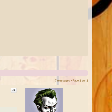
7 messages • Page
1
sur
1
Citation