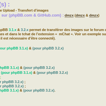
s) :
e Upload - Transfert d’images
s) sur (phpBB.com & GitHub.com) :
dmzx
(
dmzx
&
dmzx
)
phpBB
3.1.x
&
3.2.x
permet de transférer des images sur le forum 
es et dans le tchat de l’extension « mChat ». Voir un exemple s
il est nécessaire d’être connecté).
pour phpBB 3.1.x)
&
(pour phpBB 3.2.x)
hpBB 3.1.x)
&
(pour phpBB 3.2.x)
b
(pour phpBB 3.1.x)
&
(pour phpBB 3.2.x)
:
r phpBB 3.2.x)
;
r phpBB 3.2.x)
;
hpBB 3.1.x)
&
(pour phpBB 3.2.x)
.