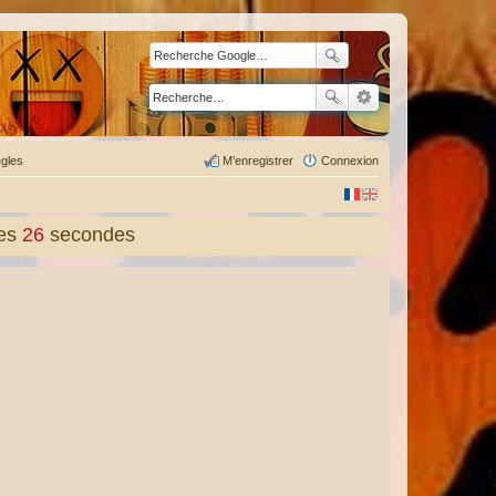
gles
M’enregistrer
Connexion
es
28
secondes