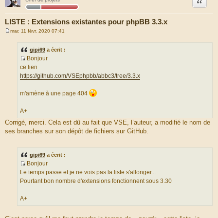
Citation
LISTE : Extensions existantes pour phpBB 3.3.x
mar. 11 févr. 2020 07:41
M
e
s
gipi69
a écrit :
s
Bonjour
a
S
g
ce lien
e
o
https://github.com/VSEphpbb/abbc3/tree/3.3.x
u
r
m'amène à une page 404
c
e
A+
d
Corrigé, merci. Cela est dû au fait que VSE, l’auteur, a modifié le nom de
u
ses branches sur son dépôt de fichiers sur GitHub.
m
e
s
gipi69
a écrit :
s
Bonjour
a
S
Le temps passe et je ne vois pas la liste s'allonger...
g
o
Pourtant bon nombre d'extensions fonctionnent sous 3.30
e
u
r
A+
c
e