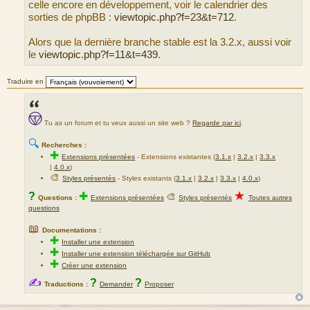
celle encore en développement, voir le calendrier des
sorties de phpBB :
viewtopic.php?f=23&t=712
.
Alors que la dernière branche stable est la 3.2.x, aussi voir
le
viewtopic.php?f=11&t=439
.
Traduire en
Tu as un forum et tu veux aussi un site web ?
Regarde par ici
.
🔍
Recherches :
✚
Extensions présentées
-
Extensions existantes (
3.1.x
|
3.2.x
|
3.3.x
|
4.0.x
)
🎨
Styles présentés
- Styles existants (
3.1.x
|
3.2.x
|
3.3.x
|
4.0.x
)
★
?
✚
🎨
Questions :
Extensions présentées
Styles présentés
Toutes autres
questions
📖
Documentations :
✚
Installer une extension
✚
Installer une extension téléchargée sur GitHub
✚
Créer une extension
✍
?
?
Traductions :
Demander
Proposer