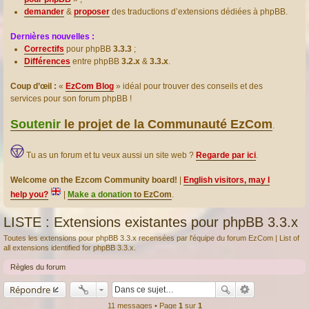
demander
&
proposer
des traductions d’extensions dédiées à phpBB.
Dernières nouvelles :
Correctifs
pour phpBB
3.3.3
;
Différences
entre phpBB
3.2.x
&
3.3.x
.
Coup d’œil :
«
EzCom Blog
» idéal pour trouver des conseils et des
services pour son forum phpBB !
Soutenir
le projet de la Communauté EzCom
.
Tu as un forum et tu veux aussi un site web ?
Regarde par ici
.
Welcome on the Ezcom Community board!
|
English visitors, may I
help you?
|
Make a donation
to EzCom
.
LISTE : Extensions existantes pour phpBB 3.3.x
Toutes les extensions pour phpBB 3.3.x recensées par l'équipe du forum EzCom | List of
all extensions identified for phpBB 3.3.x.
Règles du forum
Répondre
11 messages • Page
1
sur
1