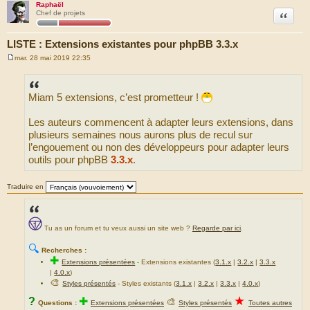
Raphaël
Citation
Chef de projets
LISTE : Extensions existantes pour phpBB 3.3.x
mar. 28 mai 2019 22:35
M
e
s
s
Miam 5 extensions, c’est prometteur !
a
g
e
Les auteurs commencent à adapter leurs extensions, dans
plusieurs semaines nous aurons plus de recul sur
l’engouement ou non des développeurs pour adapter leurs
outils pour phpBB
3.3.x
.
Traduire en
Tu as un forum et tu veux aussi un site web ?
Regarde par ici
.
🔍
Recherches :
✚
Extensions présentées
-
Extensions existantes (
3.1.x
|
3.2.x
|
3.3.x
|
4.0.x
)
🎨
Styles présentés
- Styles existants (
3.1.x
|
3.2.x
|
3.3.x
|
4.0.x
)
★
?
✚
🎨
Questions :
Extensions présentées
Styles présentés
Toutes autres