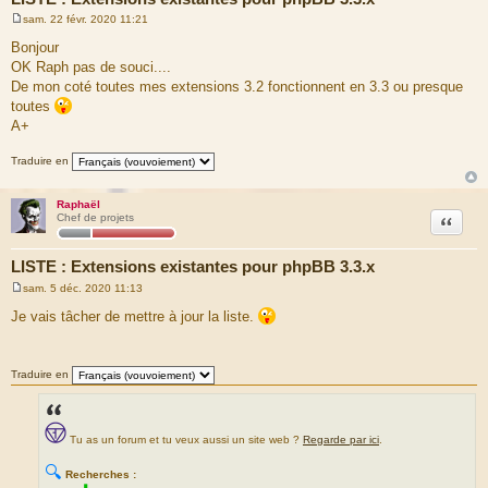
sam. 22 févr. 2020 11:21
M
e
Bonjour
s
OK Raph pas de souci....
s
a
De mon coté toutes mes extensions 3.2 fonctionnent en 3.3 ou presque
g
toutes
e
A+
Traduire en
Raphaël
Citation
Chef de projets
LISTE : Extensions existantes pour phpBB 3.3.x
sam. 5 déc. 2020 11:13
M
e
Je vais tâcher de mettre à jour la liste.
s
s
a
g
Traduire en
e
Tu as un forum et tu veux aussi un site web ?
Regarde par ici
.
🔍
Recherches :