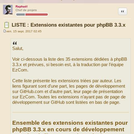
Raphaël
Citation
Chef de projets
LISTE : Extensions existantes pour phpBB 3.3.x
ven. 15 sept. 2017 02:45
M
e
s
s
Salut,
a
g
e
Voir ci-dessous la liste des 35 extensions dédiées à phpBB
3.3.x et prévues, si besoin est, à la traduction par l’équipe
EzCom.
Cette liste présente les extensions triées par auteur. Les
liens figurant sont d’une part, les pages de développement
sur GitHub.com et d’autre part, leur page de présentation
sur EzCom. Toutes les extensions n’ayant pas de page de
développement sur GitHub sont listées en bas de page.
Ensemble des extensions existantes pour
phpBB 3.3.x en cours de développement