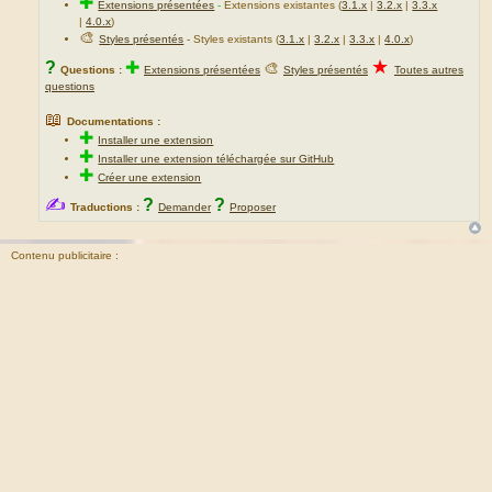
✚
Extensions présentées
-
Extensions existantes (
3.1.x
|
3.2.x
|
3.3.x
|
4.0.x
)
🎨
Styles présentés
- Styles existants (
3.1.x
|
3.2.x
|
3.3.x
|
4.0.x
)
★
?
✚
🎨
Questions :
Extensions présentées
Styles présentés
Toutes autres
questions
📖
Documentations :
✚
Installer une extension
✚
Installer une extension téléchargée sur GitHub
✚
Créer une extension
✍
?
?
Traductions :
Demander
Proposer
Contenu publicitaire :