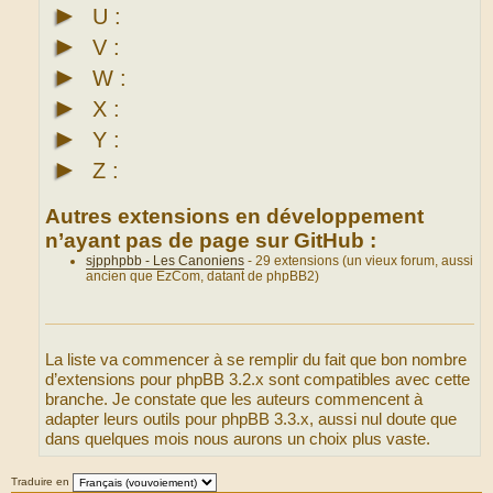
►
U :
►
V :
►
W :
►
X :
►
Y :
►
Z :
Autres extensions en développement
n’ayant pas de page sur GitHub :
sjpphpbb - Les Canoniens
- 29 extensions (un vieux forum, aussi
ancien que EzCom, datant de phpBB2)
La liste va commencer à se remplir du fait que bon nombre
d’extensions pour phpBB 3.2.x sont compatibles avec cette
branche. Je constate que les auteurs commencent à
adapter leurs outils pour phpBB 3.3.x, aussi nul doute que
dans quelques mois nous aurons un choix plus vaste.
Traduire en