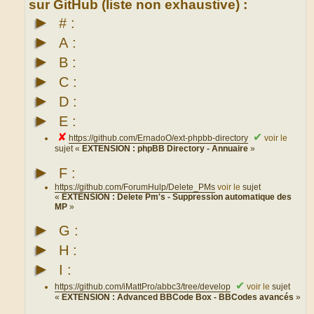
sur GitHub (liste non exhaustive) :
►
# :
►
A :
►
B :
►
C :
►
D :
►
E :
✘
✔
https://github.com/ErnadoO/ext-phpbb-directory
voir le
sujet «
EXTENSION : phpBB Directory - Annuaire
»
►
F :
https://github.com/ForumHulp/Delete_PMs
voir le
sujet
«
EXTENSION : Delete Pm's - Suppression automatique des
MP
»
►
G :
►
H :
►
I :
✔
https://github.com/iMattPro/abbc3/tree/develop
voir le
sujet
«
EXTENSION : Advanced BBCode Box - BBCodes avancés
»