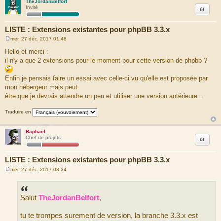
TheJordanBelfort
Citation
Invité
LISTE : Extensions existantes pour phpBB 3.3.x
mer. 27 déc. 2017 01:48
M
e
Hello et merci :
s
il n'y a que 2 extensions pour le moment pour cette version de phpbb ?
s
a
g
Enfin je pensais faire un essai avec celle-ci vu qu'elle est proposée par
e
mon hébergeur mais peut
être que je devrais attendre un peu et utiliser une version antérieure...
Traduire en
Raphaël
Citation
Chef de projets
LISTE : Extensions existantes pour phpBB 3.3.x
mer. 27 déc. 2017 03:34
M
e
s
s
Salut
TheJordanBelfort
,
a
g
e
tu te trompes surement de version, la branche 3.3.x est