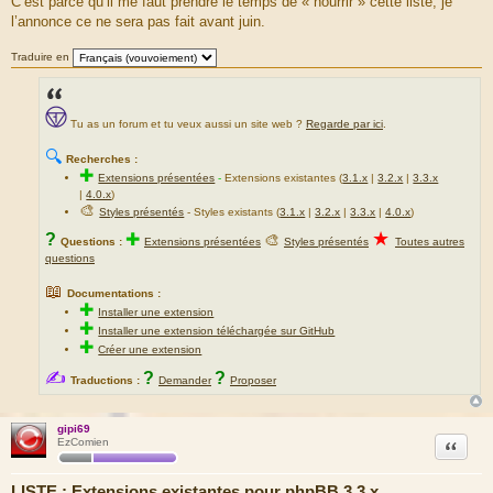
C’est parce qu’il me faut prendre le temps de « nourrir » cette liste, je
d
l’annonce ce ne sera pas fait avant juin.
u
m
Traduire en
e
s
s
Tu as un forum et tu veux aussi un site web ?
Regarde par ici
.
a
g
🔍
Recherches :
e
✚
Extensions présentées
-
Extensions existantes (
3.1.x
|
3.2.x
|
3.3.x
|
4.0.x
)
🎨
Styles présentés
- Styles existants (
3.1.x
|
3.2.x
|
3.3.x
|
4.0.x
)
★
?
✚
🎨
Questions :
Extensions présentées
Styles présentés
Toutes autres
questions
📖
Documentations :
✚
Installer une extension
✚
Installer une extension téléchargée sur GitHub
✚
Créer une extension
✍
?
?
Traductions :
Demander
Proposer
gipi69
Citation
EzComien
LISTE : Extensions existantes pour phpBB 3.3.x