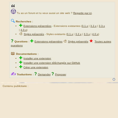
Tu as un forum et tu veux aussi un site web ?
Regarde par ici
.
🔍
Recherches :
✚
Extensions présentées
-
Extensions existantes (
3.1.x
|
3.2.x
|
3.3.x
|
4.0.x
)
🎨
Styles présentés
- Styles existants (
3.1.x
|
3.2.x
|
3.3.x
|
4.0.x
)
★
?
✚
🎨
Questions :
Extensions présentées
Styles présentés
Toutes autres
questions
📖
Documentations :
✚
Installer une extension
✚
Installer une extension téléchargée sur GitHub
✚
Créer une extension
✍
?
?
Traductions :
Demander
Proposer
Contenu publicitaire :