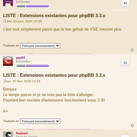
Citation
EzComien
LISTE : Extensions existantes pour phpBB 3.3.x
dim. 19 janv. 2020 12:38
M
e
c'est tout simplement parce que le lien github de VSE n'existe plus
s
s
a
g
Traduire en
e
gipi69
Citation
EzComien
LISTE : Extensions existantes pour phpBB 3.3.x
lun. 10 févr. 2020 13:43
M
e
Bonjour
s
Le temps passe et je ne vois pas la liste s'allonger...
s
a
Pourtant bon nombre d'extensions fonctionnent sous 3.30
g
e
A+
Traduire en
Raphaël
Chef de projets