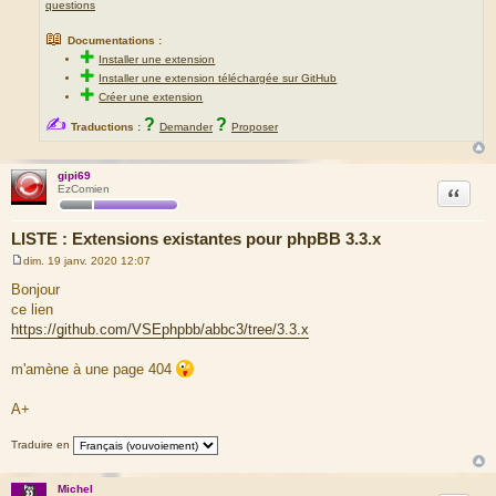
questions
📖
Documentations :
✚
Installer une extension
✚
Installer une extension téléchargée sur GitHub
✚
Créer une extension
✍
?
?
Traductions :
Demander
Proposer
gipi69
Citation
EzComien
LISTE : Extensions existantes pour phpBB 3.3.x
dim. 19 janv. 2020 12:07
M
e
Bonjour
s
ce lien
s
a
https://github.com/VSEphpbb/abbc3/tree/3.3.x
g
e
m'amène à une page 404
A+
Traduire en
Michel