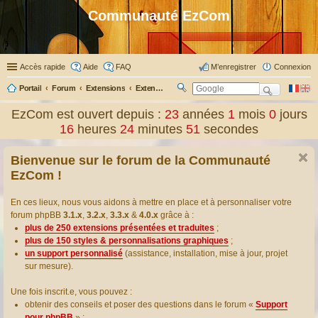
Communauté EzCom
Accès rapide
Aide
FAQ
M’enregistrer
Connexion
Portail
Forum
Extensions
Extensions présentées & traduites
R
ec
EzCom est ouvert depuis :
23
années
1
mois
0
jours
her
16
heures
24
minutes
52
secondes
ch
er
Bienvenue sur le forum de la Communauté
EzCom !
En ces lieux, nous vous aidons à mettre en place et à personnaliser votre
forum phpBB
3.1.x
,
3.2.x
,
3.3.x
&
4.0.x
grâce à :
plus de 250 extensions présentées et traduites
;
plus de 150 styles & personnalisations graphiques
;
un support personnalisé
(assistance, installation, mise à jour, projet
sur mesure).
Une fois inscrit.e, vous pouvez :
obtenir des conseils et poser des questions dans le forum «
Support
pour phpBB
» ;