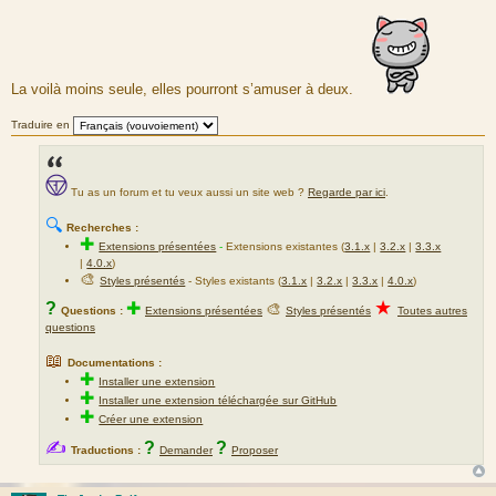
e
s
s
a
g
e
La voilà moins seule, elles pourront s’amuser à deux.
Traduire en
Tu as un forum et tu veux aussi un site web ?
Regarde par ici
.
🔍
Recherches :
✚
Extensions présentées
-
Extensions existantes (
3.1.x
|
3.2.x
|
3.3.x
|
4.0.x
)
🎨
Styles présentés
- Styles existants (
3.1.x
|
3.2.x
|
3.3.x
|
4.0.x
)
★
?
✚
🎨
Questions :
Extensions présentées
Styles présentés
Toutes autres
questions
📖
Documentations :
✚
Installer une extension
✚
Installer une extension téléchargée sur GitHub
✚
Créer une extension
✍
?
?
Traductions :
Demander
Proposer