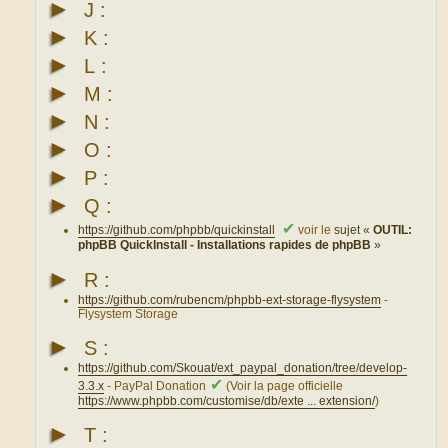
►
J :
►
K :
►
L :
►
M :
►
N :
►
O :
►
P :
►
Q :
✔
https://github.com/phpbb/quickinstall
voir le
sujet «
OUTIL:
phpBB QuickInstall - Installations rapides de phpBB
»
►
R :
https://github.com/rubencm/phpbb-ext-storage-flysystem
-
Flysystem Storage
►
S :
https://github.com/Skouat/ext_paypal_donation/tree/develop-
✔
3.3.x
- PayPal Donation
(Voir la page officielle
https://www.phpbb.com/customise/db/exte ... extension/
)
►
T :