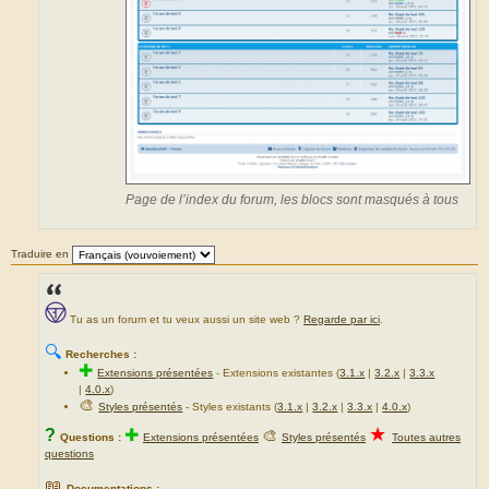
Page de l’index du forum, les blocs sont masqués à tous
Traduire en
Tu as un forum et tu veux aussi un site web ?
Regarde par ici
.
🔍
Recherches :
✚
Extensions présentées
-
Extensions existantes (
3.1.x
|
3.2.x
|
3.3.x
|
4.0.x
)
🎨
Styles présentés
- Styles existants (
3.1.x
|
3.2.x
|
3.3.x
|
4.0.x
)
★
?
✚
🎨
Questions :
Extensions présentées
Styles présentés
Toutes autres
questions
📖
Documentations :