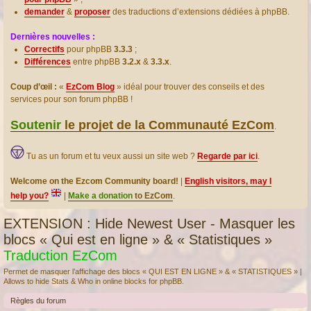
demander
&
proposer
des traductions d’extensions dédiées à phpBB.
Dernières nouvelles :
Correctifs
pour phpBB
3.3.3
;
Différences
entre phpBB
3.2.x
&
3.3.x
.
Coup d’œil :
«
EzCom Blog
» idéal pour trouver des conseils et des
services pour son forum phpBB !
Soutenir
le projet de la Communauté EzCom
.
Tu as un forum et tu veux aussi un site web ?
Regarde par ici
.
Welcome on the Ezcom Community board!
|
English visitors, may I
help you?
|
Make a donation
to EzCom
.
EXTENSION : Hide Newest User - Masquer les
blocs « Qui est en ligne » & « Statistiques »
Traduction EzCom
Permet de masquer l’affichage des blocs « QUI EST EN LIGNE » & « STATISTIQUES » |
Allows to hide Stats & Who in online blocks for phpBB.
Règles du forum