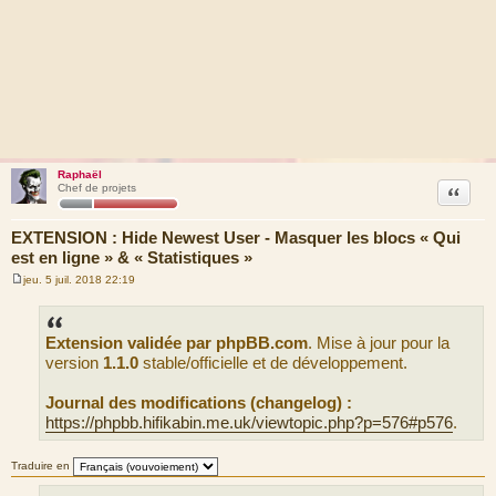
Raphaël
Citation
Chef de projets
EXTENSION : Hide Newest User - Masquer les blocs « Qui
est en ligne » & « Statistiques »
jeu. 5 juil. 2018 22:19
M
e
s
s
Extension validée par phpBB.com
. Mise à jour pour la
a
g
version
1.1.0
stable/officielle et de développement.
e
Journal des modifications (changelog) :
https://phpbb.hifikabin.me.uk/viewtopic.php?p=576#p576
.
Traduire en