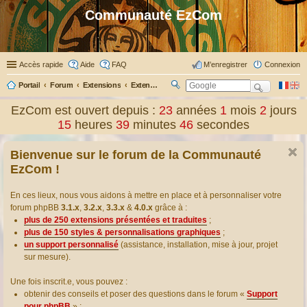
Communauté EzCom
Accès rapide
Aide
FAQ
M’enregistrer
Connexion
Portail
Forum
Extensions
Extensions présentées & traduites
R
ec
EzCom est ouvert depuis :
23
années
1
mois
2
jours
her
15
heures
39
minutes
46
secondes
ch
er
Bienvenue sur le forum de la Communauté
EzCom !
En ces lieux, nous vous aidons à mettre en place et à personnaliser votre
forum phpBB
3.1.x
,
3.2.x
,
3.3.x
&
4.0.x
grâce à :
plus de 250 extensions présentées et traduites
;
plus de 150 styles & personnalisations graphiques
;
un support personnalisé
(assistance, installation, mise à jour, projet
sur mesure).
Une fois inscrit.e, vous pouvez :
obtenir des conseils et poser des questions dans le forum «
Support
pour phpBB
» ;