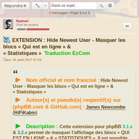
Répondre
2 messages • Page
1
sur
1
Raphaël
Citation
Chef de projets
EXTENSION : Hide Newest User - Masquer les
blocs « Qui est en ligne » &
« Statistiques »
Traduction EzCom
jeu. 31 août 2017 07:24
M
e
s
s
►
a
Nom officiel et nom francisé :
Hide Newest
g
e
User - Masquer les blocs « Qui est en ligne » &
« Statistiques »
►
Auteur(s) et pseudo(s) respectif(s) sur
(phpBB.com & GitHub.com) :
James Newcombe
(
HiFiKabin
)
►
Description :
Cette extension pour phpBB
3.1.x
&
3.2.x
permet de masquer l’affichage des blocs « QUI
EST EN LIGNE » & « STATISTIQUES ». Il est possible