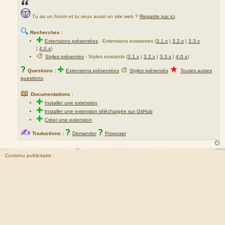
Tu as un forum et tu veux aussi un site web ?
Regarde par ici
.
🔍
Recherches :
✚
Extensions présentées
-
Extensions existantes (
3.1.x
|
3.2.x
|
3.3.x
|
4.0.x
)
🎨
Styles présentés
- Styles existants (
3.1.x
|
3.2.x
|
3.3.x
|
4.0.x
)
★
?
✚
🎨
Questions :
Extensions présentées
Styles présentés
Toutes autres
questions
📖
Documentations :
✚
Installer une extension
✚
Installer une extension téléchargée sur GitHub
✚
Créer une extension
✍
?
?
Traductions :
Demander
Proposer
Contenu publicitaire :