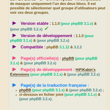
de masquer uniquement l’un des deux blocs. Il est
possible de sélectionner quel groupe d’utilisateurs peut
voir ces deux groupes.
►
Version stable :
1.1.0
(pour phpBB 3.1.x)
&
✔
(pour phpBB 3.2.x)
►
Version de développement :
1.1.0
(pour
phpBB 3.1.x)
&
(pour phpBB 3.2.x)
►
Compatible :
phpBB
3.1.12
&
3.2.2
►
Page(s) officielle(s) :
phpBB
(pour phpBB
3.1.x)
&
(pour phpBB 3.2.x)
►
Page(s) de développement :
HiFiKabin's
Extensions
(pour phpBB 3.1.x)
&
(pour phpBB 3.2.x)
►
Page(s) de la traduction française :
phpBB
(pour phpBB 3.1.x)
&
(pour phpBB 3.2.x)
;
ci-dessous en fichier joint
(pour phpBB 3.1.x)
&
(pour phpBB 3.2.x)
.