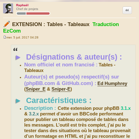
Raphaël
Citation
Chef de projets
EXTENSION : Tables - Tableaux
Traduction
EzCom
mer. 5 juil. 2017 04:28
M
e
s
s
►
Désignations & auteur(s) :
a
g
e
Nom officiel et nom francisé :
Tables -
Tableaux
Auteur(s) et pseudo(s) respectif(s) sur
(phpBB.com & GitHub.com) :
Ed Humphrey
(
Sniper_E
&
Sniper-E
)
►
Caractéristiques :
Description :
Cette extension pour phpBB
3.1.x
&
3.2.x
permet d’avoir un BBCode performant
pour publier un tableau composé de tables dans
les messages. L’outil est très complet, j’ai pu le
tester dans des situations où le tableau provenait
d’un formatage en HTML et j’ai pu reconstituer le