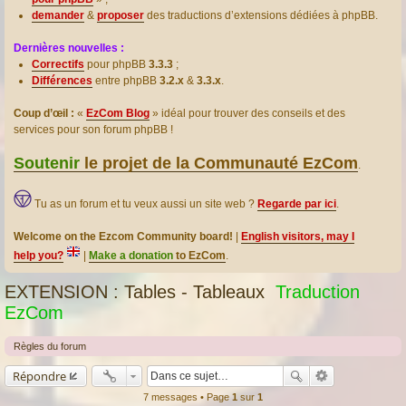
demander
&
proposer
des traductions d’extensions dédiées à phpBB.
Dernières nouvelles :
Correctifs
pour phpBB
3.3.3
;
Différences
entre phpBB
3.2.x
&
3.3.x
.
Coup d’œil :
«
EzCom Blog
» idéal pour trouver des conseils et des
services pour son forum phpBB !
Soutenir
le projet de la Communauté EzCom
.
Tu as un forum et tu veux aussi un site web ?
Regarde par ici
.
Welcome on the Ezcom Community board!
|
English visitors, may I
help you?
|
Make a donation
to EzCom
.
EXTENSION : Tables - Tableaux
Traduction
EzCom
Règles du forum
Répondre
7 messages • Page
1
sur
1