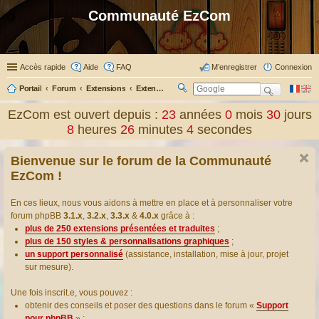
Communauté EzCom
Accès rapide
Aide
FAQ
M’enregistrer
Connexion
Portail
Forum
Extensions
Extensions présentées & traduites
R
ec
EzCom est ouvert depuis :
23
années
0
mois
30
jours
her
8
heures
26
minutes
5
secondes
ch
er
Bienvenue sur le forum de la Communauté
EzCom !
En ces lieux, nous vous aidons à mettre en place et à personnaliser votre
forum phpBB
3.1.x
,
3.2.x
,
3.3.x
&
4.0.x
grâce à :
plus de 250 extensions présentées et traduites
;
plus de 150 styles & personnalisations graphiques
;
un support personnalisé
(assistance, installation, mise à jour, projet
sur mesure).
Une fois inscrit.e, vous pouvez :
obtenir des conseils et poser des questions dans le forum «
Support
pour phpBB
» ;