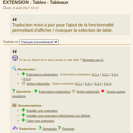
EXTENSION : Tables - Tableaux
ven. 4 août 2017 12:17
M
e
s
s
Traduction mise à jour pour l’ajout de la fonctionnalité
a
g
permettant d’afficher / masquer la sélection de table.
e
Traduire en
Tu as un forum et tu veux aussi un site web ?
Regarde par ici
.
🔍
Recherches :
✚
Extensions présentées
-
Extensions existantes (
3.1.x
|
3.2.x
|
3.3.x
|
4.0.x
)
🎨
Styles présentés
- Styles existants (
3.1.x
|
3.2.x
|
3.3.x
|
4.0.x
)
★
?
✚
🎨
Questions :
Extensions présentées
Styles présentés
Toutes autres
questions
📖
Documentations :
✚
Installer une extension
✚
Installer une extension téléchargée sur GitHub
✚
Créer une extension
✍
?
?
Traductions :
Demander
Proposer