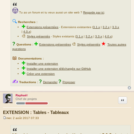
Tu as un forum et tu veux aussi un site web ?
Regarde par ici
.
🔍
Recherches :
✚
Extensions présentées
-
Extensions existantes (
3.1.x
|
3.2.x
|
3.3.x
|
4.0.x
)
🎨
Styles présentés
- Styles existants (
3.1.x
|
3.2.x
|
3.3.x
|
4.0.x
)
★
?
✚
🎨
Questions :
Extensions présentées
Styles présentés
Toutes autres
questions
📖
Documentations :
✚
Installer une extension
✚
Installer une extension téléchargée sur GitHub
✚
Créer une extension
✍
?
?
Traductions :
Demander
Proposer
Raphaël
Citation
Chef de projets
EXTENSION : Tables - Tableaux
mer. 2 août 2017 07:33
M
e
s
s