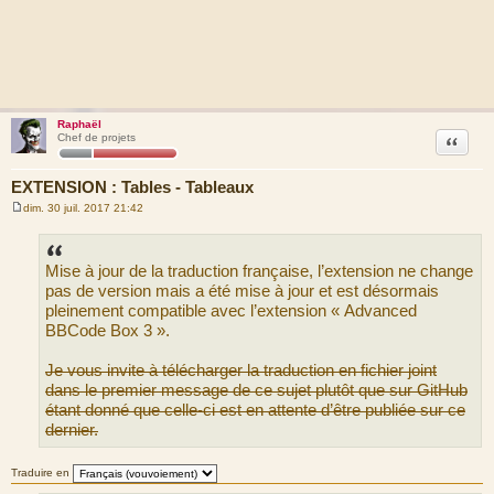
Raphaël
Citation
Chef de projets
EXTENSION : Tables - Tableaux
dim. 30 juil. 2017 21:42
M
e
s
s
Mise à jour de la traduction française, l’extension ne change
a
g
pas de version mais a été mise à jour et est désormais
e
pleinement compatible avec l’extension « Advanced
BBCode Box 3 ».
Je vous invite à télécharger la traduction en fichier joint
dans le premier message de ce sujet plutôt que sur GitHub
étant donné que celle-ci est en attente d’être publiée sur ce
dernier.
Traduire en