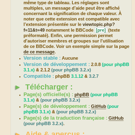
même type de tableau. Les réglages sont
multiples, un message d’aide peut être affiché
concernant la signification de chaque valeur. À
noter que cette extension est compatible avec
l’extension présentée sur le
viewtopic.php?
f=11&t=49
notamment le BBCode
[pre]
(texte
préformaté). Enfin, une permission permet
d'autoriser membres et groupes sur l'utilisation
de ce BBCode. Voir un exemple simple sur la page
de ce message
.
Version stable :
Aucune
Version de développement :
2.0.8
(pour phpBB
3.1.x)
& 2.1.2
(pour phpBB 3.2.x)
Compatible :
phpBB
3.1.12
&
3.2.7
►
Télécharger :
Page(s) officielle(s) :
phpBB
(pour phpBB
3.1.x)
&
(pour phpBB 3.2.x)
Page(s) de développement :
GitHub
(pour
phpBB 3.1.x)
&
(pour phpBB 3.2.x)
Page(s) de la traduction française :
GitHub
(pour phpBB 3.2.x)
.
►
Aide & aperçus :