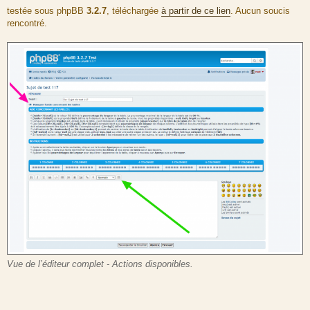
a
testée sous phpBB
3.2.7
, téléchargée
à partir de ce lien
. Aucun soucis
g
rencontré.
e
Vue de l’éditeur complet - Actions disponibles.