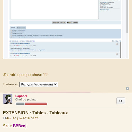
J'ai raté quelque chose ??
Traduire en
Raphaël
Citation
Chef de projets
EXTENSION : Tables - Tableaux
dim. 16 juin 2019 08:26
M
e
Salut
BBBenj
,
s
s