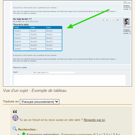
Vue d’un sujet - Exemple de tableau.
Traduire en
Tu as un forum et tu veux aussi un site web ?
Regarde par ici
.
🔍
Recherches :
✚
Extensions présentées
-
Extensions existantes (
3.1.x
|
3.2.x
|
3.3.x