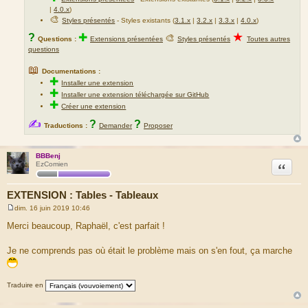
|
4.0.x
)
🎨
Styles présentés
- Styles existants (
3.1.x
|
3.2.x
|
3.3.x
|
4.0.x
)
★
?
✚
🎨
Questions :
Extensions présentées
Styles présentés
Toutes autres
questions
📖
Documentations :
✚
Installer une extension
✚
Installer une extension téléchargée sur GitHub
✚
Créer une extension
✍
?
?
Traductions :
Demander
Proposer
BBBenj
Citation
EzComien
EXTENSION : Tables - Tableaux
dim. 16 juin 2019 10:46
M
e
Merci beaucoup, Raphaël, c'est parfait !
s
s
a
Je ne comprends pas où était le problème mais on s'en fout, ça marche
g
e
Traduire en