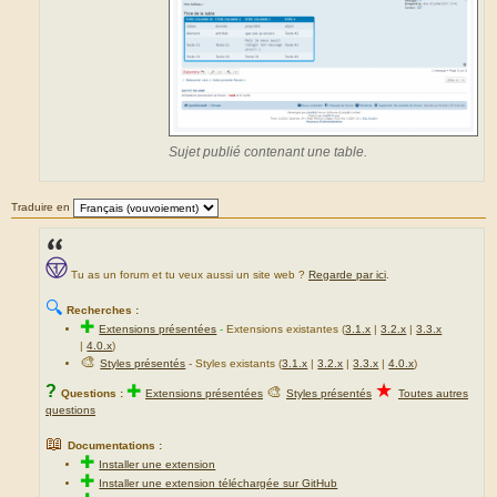
Sujet publié contenant une table.
Traduire en
Tu as un forum et tu veux aussi un site web ?
Regarde par ici
.
🔍
Recherches :
✚
Extensions présentées
-
Extensions existantes (
3.1.x
|
3.2.x
|
3.3.x
|
4.0.x
)
🎨
Styles présentés
- Styles existants (
3.1.x
|
3.2.x
|
3.3.x
|
4.0.x
)
★
?
✚
🎨
Questions :
Extensions présentées
Styles présentés
Toutes autres
questions
📖
Documentations :
✚
Installer une extension
✚
Installer une extension téléchargée sur GitHub