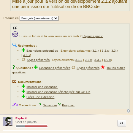
Mise à jour pour la version de développement
2.1.2
ajoutant
a
g
une permission sur l'utilisation de ce BBCode.
e
Traduire en
Tu as un forum et tu veux aussi un site web ?
Regarde par ici
.
🔍
Recherches :
✚
Extensions présentées
-
Extensions existantes (
3.1.x
|
3.2.x
|
3.3.x
|
4.0.x
)
🎨
Styles présentés
- Styles existants (
3.1.x
|
3.2.x
|
3.3.x
|
4.0.x
)
★
?
✚
🎨
Questions :
Extensions présentées
Styles présentés
Toutes autres
questions
📖
Documentations :
✚
Installer une extension
✚
Installer une extension téléchargée sur GitHub
✚
Créer une extension
✍
?
?
Traductions :
Demander
Proposer
Raphaël
Citation
Chef de projets