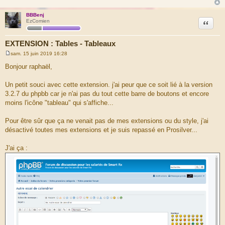
BBBenj
Citation
EzComien
EXTENSION : Tables - Tableaux
sam. 15 juin 2019 16:28
M
e
Bonjour raphaël,
s
s
a
Un petit souci avec cette extension. j'ai peur que ce soit lié à la version
g
3.2.7 du phpbb car je n'ai pas du tout cette barre de boutons et encore
e
moins l'icône "tableau" qui s'affiche...
Pour être sûr que ça ne venait pas de mes extensions ou du style, j'ai
désactivé toutes mes extensions et je suis repassé en Prosilver...
J'ai ça :