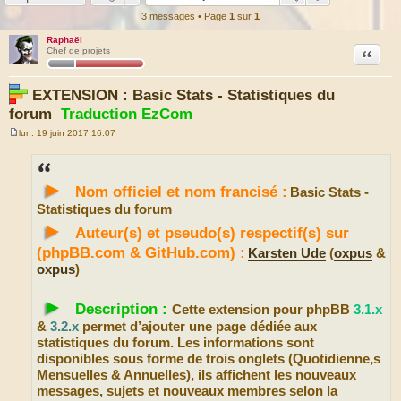
3 messages • Page
1
sur
1
Raphaël
Citation
Chef de projets
EXTENSION : Basic Stats - Statistiques du
forum
Traduction EzCom
lun. 19 juin 2017 16:07
M
e
s
s
►
a
Nom officiel et nom francisé :
Basic Stats -
g
e
Statistiques du forum
►
Auteur(s) et pseudo(s) respectif(s) sur
(phpBB.com & GitHub.com) :
Karsten Ude
(
oxpus
&
oxpus
)
►
Description :
Cette extension pour phpBB
3.1.x
&
3.2.x
permet d’ajouter une page dédiée aux
statistiques du forum. Les informations sont
disponibles sous forme de trois onglets (Quotidienne,s
Mensuelles & Annuelles), ils affichent les nouveaux
messages, sujets et nouveaux membres selon la