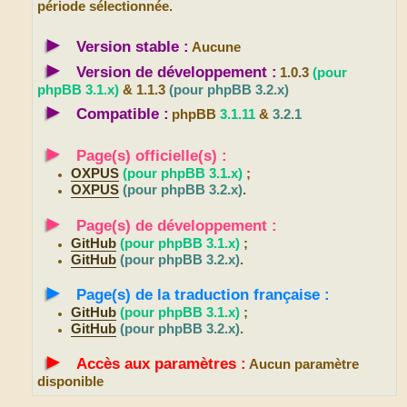
période sélectionnée.
►
Version stable :
Aucune
►
Version de développement :
1.0.3
(pour
phpBB 3.1.x)
& 1.1.3
(pour phpBB 3.2.x)
►
Compatible :
phpBB
3.1.11
&
3.2.1
►
Page(s) officielle(s) :
OXPUS
(pour phpBB 3.1.x)
;
OXPUS
(pour phpBB 3.2.x)
.
►
Page(s) de développement :
GitHub
(pour phpBB 3.1.x)
;
GitHub
(pour phpBB 3.2.x)
.
►
Page(s) de la traduction française :
GitHub
(pour phpBB 3.1.x)
;
GitHub
(pour phpBB 3.2.x)
.
►
Accès aux paramètres :
Aucun paramètre
disponible