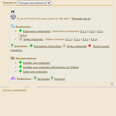
Traduire en
Tu as un forum et tu veux aussi un site web ?
Regarde par ici
.
🔍
Recherches :
✚
Extensions présentées
-
Extensions existantes (
3.1.x
|
3.2.x
|
3.3.x
|
4.0.x
)
🎨
Styles présentés
- Styles existants (
3.1.x
|
3.2.x
|
3.3.x
|
4.0.x
)
★
?
✚
🎨
Questions :
Extensions présentées
Styles présentés
Toutes autres
questions
📖
Documentations :
✚
Installer une extension
✚
Installer une extension téléchargée sur GitHub
✚
Créer une extension
✍
?
?
Traductions :
Demander
Proposer
Contenu publicitaire :