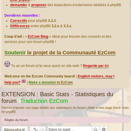
demander
&
proposer
des traductions d’extensions dédiées à phpBB.
Dernières nouvelles :
Correctifs
pour phpBB
3.3.3
;
Différences
entre phpBB
3.2.x
&
3.3.x
.
Coup d’œil :
«
EzCom Blog
» idéal pour trouver des conseils et des
services pour son forum phpBB !
Soutenir
le projet de la Communauté EzCom
.
Tu as un forum et tu veux aussi un site web ?
Regarde par ici
.
Welcome on the Ezcom Community board!
|
English visitors, may I
help you?
|
Make a donation
to EzCom
.
EXTENSION : Basic Stats - Statistiques du
forum
Traduction EzCom
Permet d’ajouter une page dédiée aux statistiques du forum | Adds a new page Basic stats
for phpBB.
Règles du forum
Répondre