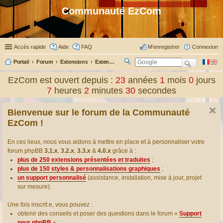
Communauté EzCom
Accès rapide
Aide
FAQ
M’enregistrer
Connexion
Portail
Forum
Extensions
Extensions présentées & traduites
R
ec
EzCom est ouvert depuis :
23
années
1
mois
0
jours
her
7
heures
2
minutes
31
secondes
ch
er
Bienvenue sur le forum de la Communauté
EzCom !
En ces lieux, nous vous aidons à mettre en place et à personnaliser votre
forum phpBB
3.1.x
,
3.2.x
,
3.3.x
&
4.0.x
grâce à :
plus de 250 extensions présentées et traduites
;
plus de 150 styles & personnalisations graphiques
;
un support personnalisé
(assistance, installation, mise à jour, projet
sur mesure).
Une fois inscrit.e, vous pouvez :
obtenir des conseils et poser des questions dans le forum «
Support
pour phpBB
» ;