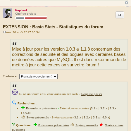
Raphaël
Citation
Chef de projets
EXTENSION : Basic Stats - Statistiques du forum
mer. 30 août 2017 00:54
M
e
s
s
Mise à jour pour les version
1.0.3
&
1.1.3
concernant des
a
g
corrections de sécurité et des bogues avec certaines bases
e
de données autres que MySQL. Il est donc recommandé de
mettre à jour cette extension sur votre forum !
Traduire en
Tu as un forum et tu veux aussi un site web ?
Regarde par ici
.
🔍
Recherches :
✚
Extensions présentées
-
Extensions existantes (
3.1.x
|
3.2.x
|
3.3.x
|
4.0.x
)
🎨
Styles présentés
- Styles existants (
3.1.x
|
3.2.x
|
3.3.x
|
4.0.x
)
★
?
✚
🎨
Questions :
Extensions présentées
Styles présentés
Toutes autres
questions