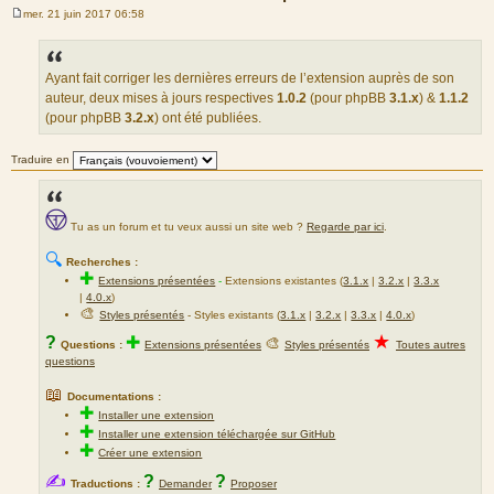
mer. 21 juin 2017 06:58
M
e
s
s
a
Ayant fait corriger les dernières erreurs de l’extension auprès de son
g
auteur, deux mises à jours respectives
1.0.2
(pour phpBB
3.1.x
) &
1.1.2
e
(pour phpBB
3.2.x
) ont été publiées.
Traduire en
Tu as un forum et tu veux aussi un site web ?
Regarde par ici
.
🔍
Recherches :
✚
Extensions présentées
-
Extensions existantes (
3.1.x
|
3.2.x
|
3.3.x
|
4.0.x
)
🎨
Styles présentés
- Styles existants (
3.1.x
|
3.2.x
|
3.3.x
|
4.0.x
)
★
?
✚
🎨
Questions :
Extensions présentées
Styles présentés
Toutes autres
questions
📖
Documentations :
✚
Installer une extension
✚
Installer une extension téléchargée sur GitHub
✚
Créer une extension
✍
?
?
Traductions :
Demander
Proposer