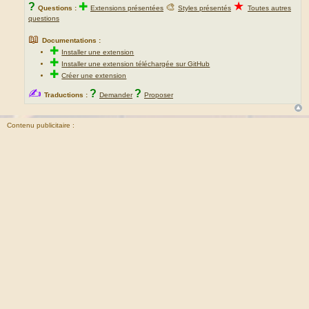
★
?
✚
🎨
Questions :
Extensions présentées
Styles présentés
Toutes autres
questions
📖
Documentations :
✚
Installer une extension
✚
Installer une extension téléchargée sur GitHub
✚
Créer une extension
✍
?
?
Traductions :
Demander
Proposer
Contenu publicitaire :