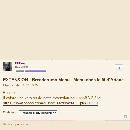
BBBenj
Citation
EzComien
EXTENSION : Breadcrumb Menu - Menu dans le fil d'Ariane
jeu. 23 déc. 2021 09:29
M
e
Bonjour,
s
Il existe une version de cette extension pour phpBB 3.3 ici :
s
a
https://www.phpbb.com/customise/db/exte ... pic/212551
g
e
Traduire en
Contenu publicitaire :