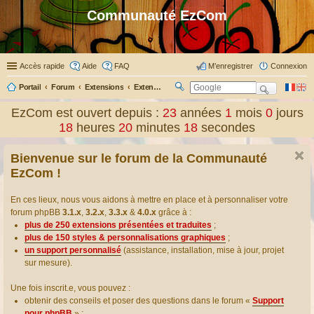
Communauté EzCom
Accès rapide
Aide
FAQ
M’enregistrer
Connexion
Portail
Forum
Extensions
Extensions présentées & traduites
R
ec
EzCom est ouvert depuis :
23
années
1
mois
0
jours
her
18
heures
20
minutes
18
secondes
ch
er
Bienvenue sur le forum de la Communauté
EzCom !
En ces lieux, nous vous aidons à mettre en place et à personnaliser votre
forum phpBB
3.1.x
,
3.2.x
,
3.3.x
&
4.0.x
grâce à :
plus de 250 extensions présentées et traduites
;
plus de 150 styles & personnalisations graphiques
;
un support personnalisé
(assistance, installation, mise à jour, projet
sur mesure).
Une fois inscrit.e, vous pouvez :
obtenir des conseils et poser des questions dans le forum «
Support
pour phpBB
» ;