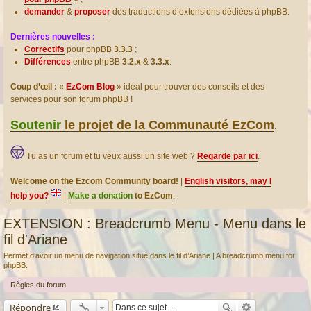
demander
&
proposer
des traductions d’extensions dédiées à phpBB.
Dernières nouvelles :
Correctifs
pour phpBB
3.3.3
;
Différences
entre phpBB
3.2.x
&
3.3.x
.
Coup d’œil :
«
EzCom Blog
» idéal pour trouver des conseils et des
services pour son forum phpBB !
Soutenir
le projet de la Communauté EzCom
.
Tu as un forum et tu veux aussi un site web ?
Regarde par ici
.
Welcome on the Ezcom Community board!
|
English visitors, may I
help you?
|
Make a donation
to EzCom
.
EXTENSION : Breadcrumb Menu - Menu dans le
fil d'Ariane
Permet d’avoir un menu de navigation situé dans le fil d’Ariane | A breadcrumb menu for
phpBB.
Règles du forum
Répondre