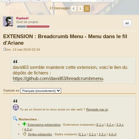
17 messages
1
2
Raphaël
Citation
Chef de projets
EXTENSION : Breadcrumb Menu - Menu dans le fil
d'Ariane
lun. 13 mai 2019 02:24
M
e
s
s
david63 semble maintenir cette extension, voici le lien du
a
g
dépôts de fichiers :
e
https://github.com/david63/breadcrumbmenu
.
Traduire en
Tu as un forum et tu veux aussi un site web ?
Regarde par ici
.
🔍
Recherches :
✚
Extensions présentées
-
Extensions existantes (
3.1.x
|
3.2.x
|
3.3.x
|
4.0.x
)
🎨
Styles présentés
- Styles existants (
3.1.x
|
3.2.x
|
3.3.x
|
4.0.x
)