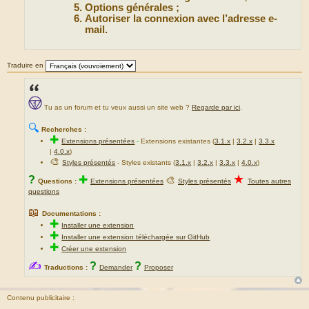
Options générales ;
Autoriser la connexion avec l’adresse e-
mail.
Traduire en
Tu as un forum et tu veux aussi un site web ?
Regarde par ici
.
🔍
Recherches :
✚
Extensions présentées
-
Extensions existantes (
3.1.x
|
3.2.x
|
3.3.x
|
4.0.x
)
🎨
Styles présentés
- Styles existants (
3.1.x
|
3.2.x
|
3.3.x
|
4.0.x
)
★
?
✚
🎨
Questions :
Extensions présentées
Styles présentés
Toutes autres
questions
📖
Documentations :
✚
Installer une extension
✚
Installer une extension téléchargée sur GitHub
✚
Créer une extension
✍
?
?
Traductions :
Demander
Proposer
Contenu publicitaire :