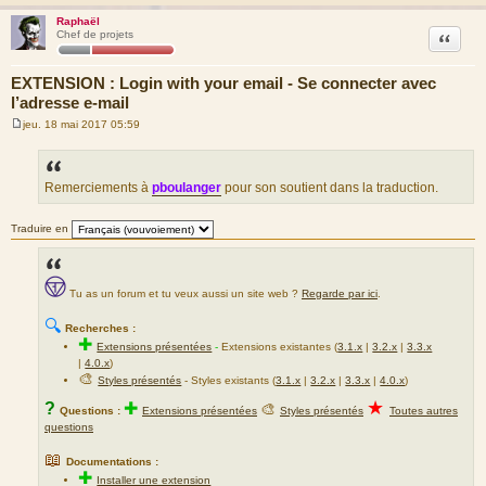
Raphaël
Citation
Chef de projets
EXTENSION : Login with your email - Se connecter avec
l’adresse e-mail
jeu. 18 mai 2017 05:59
M
e
s
s
a
Remerciements à
pboulanger
pour son soutient dans la traduction.
g
e
Traduire en
Tu as un forum et tu veux aussi un site web ?
Regarde par ici
.
🔍
Recherches :
✚
Extensions présentées
-
Extensions existantes (
3.1.x
|
3.2.x
|
3.3.x
|
4.0.x
)
🎨
Styles présentés
- Styles existants (
3.1.x
|
3.2.x
|
3.3.x
|
4.0.x
)
★
?
✚
🎨
Questions :
Extensions présentées
Styles présentés
Toutes autres
questions
📖
Documentations :
✚
Installer une extension