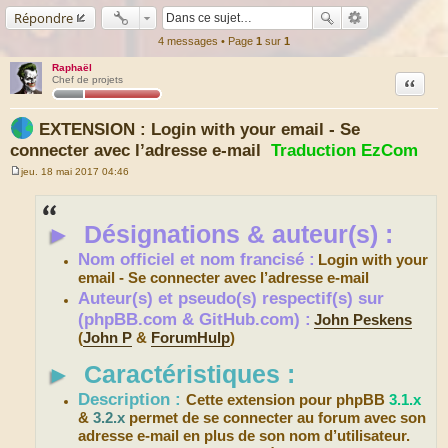
Répondre
4 messages • Page
1
sur
1
Raphaël
Citation
Chef de projets
EXTENSION : Login with your email - Se
connecter avec l’adresse e-mail
Traduction EzCom
jeu. 18 mai 2017 04:46
M
e
s
s
►
Désignations & auteur(s) :
a
g
e
Nom officiel et nom francisé :
Login with your
email - Se connecter avec l’adresse e-mail
Auteur(s) et pseudo(s) respectif(s) sur
(phpBB.com & GitHub.com) :
John Peskens
(
John P
&
ForumHulp
)
►
Caractéristiques :
Description :
Cette extension pour phpBB
3.1.x
&
3.2.x
permet de se connecter au forum avec son
adresse e-mail en plus de son nom d’utilisateur.