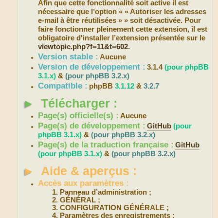
Afin que cette fonctionnalité soit active il est
nécessaire que l’option « « Autoriser les adresses
e-mail à être réutilisées » » soit désactivée. Pour
faire fonctionner pleinement cette extension, il est
obligatoire d'installer l’extension présentée sur le
viewtopic.php?f=11&t=602
.
Version stable :
Aucune
Version de développement :
3.1.4
(pour phpBB
3.1.x)
&
(pour phpBB 3.2.x)
Compatible :
phpBB
3.1.12
&
3.2.7
►
Télécharger :
Page(s) officielle(s) :
Aucune
Page(s) de développement :
GitHub
(pour
phpBB 3.1.x)
&
(pour phpBB 3.2.x)
Page(s) de la traduction française :
GitHub
(pour phpBB 3.1.x)
&
(pour phpBB 3.2.x)
►
Aide & aperçus :
Accès aux paramètres :
Panneau d’administration ;
GÉNÉRAL ;
CONFIGURATION GÉNÉRALE ;
Paramètres des enregistrements ;