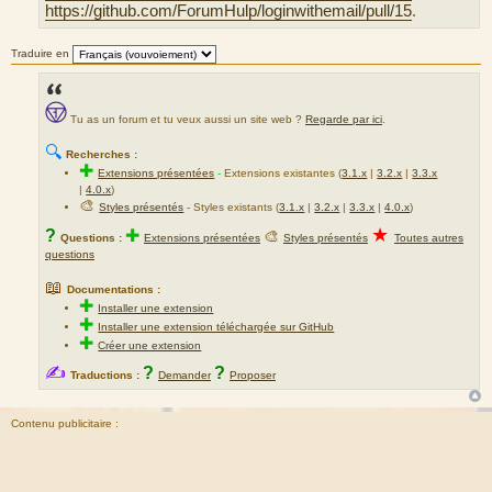
https://github.com/ForumHulp/loginwithemail/pull/15
.
Traduire en
Tu as un forum et tu veux aussi un site web ?
Regarde par ici
.
🔍
Recherches :
✚
Extensions présentées
-
Extensions existantes (
3.1.x
|
3.2.x
|
3.3.x
|
4.0.x
)
🎨
Styles présentés
- Styles existants (
3.1.x
|
3.2.x
|
3.3.x
|
4.0.x
)
★
?
✚
🎨
Questions :
Extensions présentées
Styles présentés
Toutes autres
questions
📖
Documentations :
✚
Installer une extension
✚
Installer une extension téléchargée sur GitHub
✚
Créer une extension
✍
?
?
Traductions :
Demander
Proposer
Contenu publicitaire :