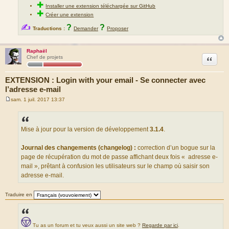
✚
Installer une extension téléchargée sur GitHub
✚
Créer une extension
✍
?
?
Traductions :
Demander
Proposer
Raphaël
Citation
Chef de projets
EXTENSION : Login with your email - Se connecter avec
l’adresse e-mail
sam. 1 juil. 2017 13:37
M
e
s
s
a
Mise à jour pour la version de développement
3.1.4
.
g
e
Journal des changements (changelog) :
correction d’un bogue sur la
page de récupération du mot de passe affichant deux fois « adresse e-
mail », prêtant à confusion les utilisateurs sur le champ où saisir son
adresse e-mail.
Traduire en
Tu as un forum et tu veux aussi un site web ?
Regarde par ici
.