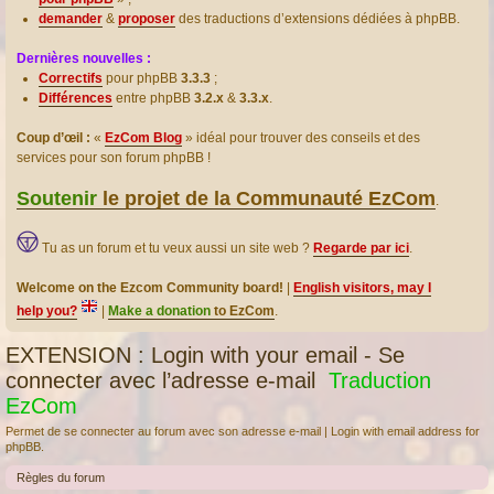
demander
&
proposer
des traductions d’extensions dédiées à phpBB.
Dernières nouvelles :
Correctifs
pour phpBB
3.3.3
;
Différences
entre phpBB
3.2.x
&
3.3.x
.
Coup d’œil :
«
EzCom Blog
» idéal pour trouver des conseils et des
services pour son forum phpBB !
Soutenir
le projet de la Communauté EzCom
.
Tu as un forum et tu veux aussi un site web ?
Regarde par ici
.
Welcome on the Ezcom Community board!
|
English visitors, may I
help you?
|
Make a donation
to EzCom
.
EXTENSION : Login with your email - Se
connecter avec l’adresse e-mail
Traduction
EzCom
Permet de se connecter au forum avec son adresse e-mail | Login with email address for
phpBB.
Règles du forum