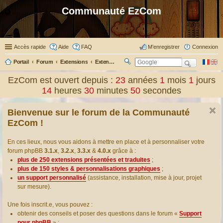
Communauté EzCom
Accès rapide
Aide
FAQ
M’enregistrer
Connexion
Portail
Forum
Extensions
Extensions présentées & traduites
R
ec
EzCom est ouvert depuis :
23
années
1
mois
1
jours
her
14
heures
30
minutes
50
secondes
ch
er
Bienvenue sur le forum de la Communauté
EzCom !
En ces lieux, nous vous aidons à mettre en place et à personnaliser votre
forum phpBB
3.1.x
,
3.2.x
,
3.3.x
&
4.0.x
grâce à :
plus de 250 extensions présentées et traduites
;
plus de 150 styles & personnalisations graphiques
;
un support personnalisé
(assistance, installation, mise à jour, projet
sur mesure).
Une fois inscrit.e, vous pouvez :
obtenir des conseils et poser des questions dans le forum «
Support
pour phpBB
» ;