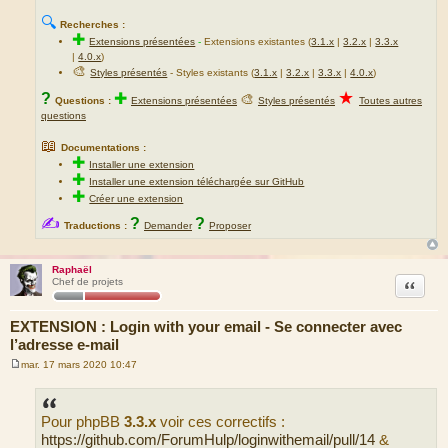
🔍
Recherches :
✚
Extensions présentées
-
Extensions existantes (
3.1.x
|
3.2.x
|
3.3.x
|
4.0.x
)
🎨
Styles présentés
- Styles existants (
3.1.x
|
3.2.x
|
3.3.x
|
4.0.x
)
★
?
✚
🎨
Questions :
Extensions présentées
Styles présentés
Toutes autres
questions
📖
Documentations :
✚
Installer une extension
✚
Installer une extension téléchargée sur GitHub
✚
Créer une extension
✍
?
?
Traductions :
Demander
Proposer
Raphaël
Citation
Chef de projets
EXTENSION : Login with your email - Se connecter avec
l’adresse e-mail
mar. 17 mars 2020 10:47
M
e
s
s
Pour phpBB
3.3.x
voir ces correctifs :
a
g
https://github.com/ForumHulp/loginwithemail/pull/14
&
e