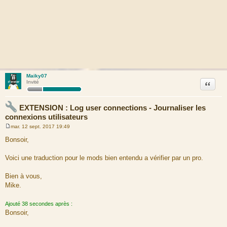
Maiky07
Citation
Invité
EXTENSION : Log user connections - Journaliser les
connexions utilisateurs
mar. 12 sept. 2017 19:49
M
e
Bonsoir,
s
s
a
Voici une traduction pour le mods bien entendu a vérifier par un pro.
g
e
Bien à vous,
Mike.
Ajouté 38 secondes après :
Bonsoir,