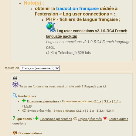
Note(s) :
obtenir la
traduction française
dédiée à
l’extension « Log user connections » :
PHP - fichiers de langue française ;
Log user connections v2.1.0-RC4 French
language pack.zip
Log user connections v2.1.0-RC4 French language
pack.
(4 Kio) Téléchargé 529 fois
Traduire en
Tu as un forum et tu veux aussi un site web ?
Regarde par ici
.
🔍
Recherches :
✚
Extensions présentées
-
Extensions existantes (
3.1.x
|
3.2.x
|
3.3.x
|
4.0.x
)
🎨
Styles présentés
- Styles existants (
3.1.x
|
3.2.x
|
3.3.x
|
4.0.x
)
★
?
✚
🎨
Questions :
Extensions présentées
Styles présentés
Toutes autres
questions
📖
Documentations :