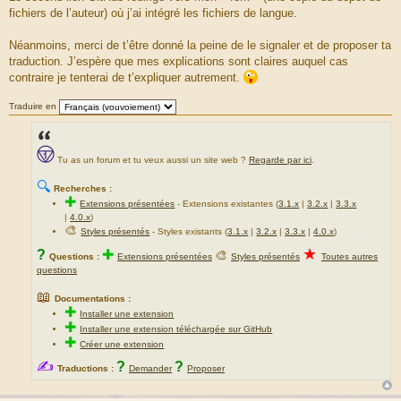
o
fichiers de l’auteur) où j’ai intégré les fichiers de langue.
u
r
Néanmoins, merci de t’être donné la peine de le signaler et de proposer ta
c
traduction. J’espère que mes explications sont claires auquel cas
e
contraire je tenterai de t’expliquer autrement.
d
u
Traduire en
m
e
s
Tu as un forum et tu veux aussi un site web ?
Regarde par ici
.
s
a
🔍
Recherches :
g
✚
Extensions présentées
-
Extensions existantes (
3.1.x
|
3.2.x
|
3.3.x
e
|
4.0.x
)
🎨
Styles présentés
- Styles existants (
3.1.x
|
3.2.x
|
3.3.x
|
4.0.x
)
★
?
✚
🎨
Questions :
Extensions présentées
Styles présentés
Toutes autres
questions
📖
Documentations :
✚
Installer une extension
✚
Installer une extension téléchargée sur GitHub
✚
Créer une extension
✍
?
?
Traductions :
Demander
Proposer