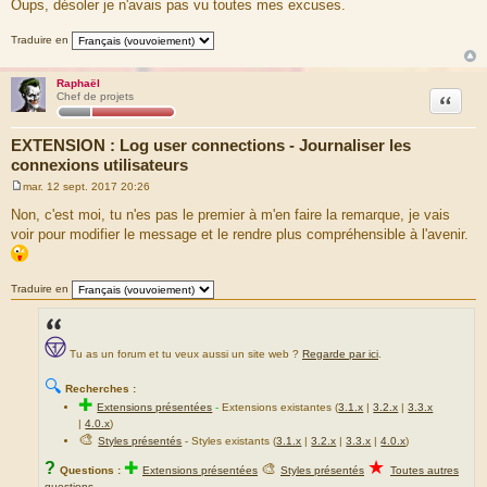
Oups, désoler je n'avais pas vu toutes mes excuses.
s
s
Traduire en
a
g
Raphaël
e
Citation
Chef de projets
EXTENSION : Log user connections - Journaliser les
connexions utilisateurs
mar. 12 sept. 2017 20:26
M
e
Non, c'est moi, tu n'es pas le premier à m'en faire la remarque, je vais
s
voir pour modifier le message et le rendre plus compréhensible à l'avenir.
s
a
g
e
Traduire en
Tu as un forum et tu veux aussi un site web ?
Regarde par ici
.
🔍
Recherches :
✚
Extensions présentées
-
Extensions existantes (
3.1.x
|
3.2.x
|
3.3.x
|
4.0.x
)
🎨
Styles présentés
- Styles existants (
3.1.x
|
3.2.x
|
3.3.x
|
4.0.x
)
★
?
✚
🎨
Questions :
Extensions présentées
Styles présentés
Toutes autres
questions