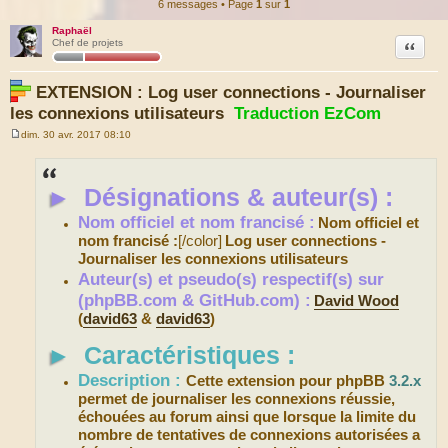
6 messages • Page
1
sur
1
Raphaël
Citation
Chef de projets
EXTENSION : Log user connections - Journaliser
les connexions utilisateurs
Traduction EzCom
dim. 30 avr. 2017 08:10
M
e
s
s
►
Désignations & auteur(s) :
a
g
e
Nom officiel et nom francisé :
Nom officiel et
nom francisé :
[/color]
Log user connections -
Journaliser les connexions utilisateurs
Auteur(s) et pseudo(s) respectif(s) sur
(phpBB.com & GitHub.com) :
David Wood
(
david63
&
david63
)
►
Caractéristiques :
Description :
Cette extension pour phpBB
3.2.x
permet de journaliser les connexions réussie,
échouées au forum ainsi que lorsque la limite du
nombre de tentatives de connexions autorisées a