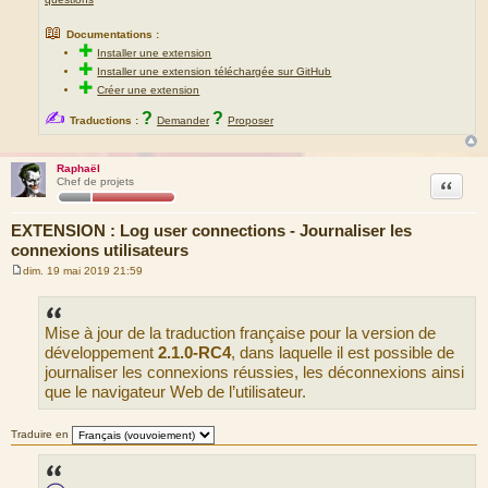
📖
Documentations :
✚
Installer une extension
✚
Installer une extension téléchargée sur GitHub
✚
Créer une extension
✍
?
?
Traductions :
Demander
Proposer
Raphaël
Citation
Chef de projets
EXTENSION : Log user connections - Journaliser les
connexions utilisateurs
dim. 19 mai 2019 21:59
M
e
s
s
Mise à jour de la traduction française pour la version de
a
g
développement
2.1.0-RC4
, dans laquelle il est possible de
e
journaliser les connexions réussies, les déconnexions ainsi
que le navigateur Web de l’utilisateur.
Traduire en