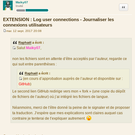
Maiky07
Citation
Invité
EXTENSION : Log user connections - Journaliser les
connexions utilisateurs
mar. 12 sept. 2017 20:08
M
e
s
Raphaël
a écrit :
s
Salut
Maiky07
,
a
S
g
e
o
non les fichiers sont en attente d’être acceptés par l’auteur, regarde ce
u
qui suit entre parenthèses :
r
c
Raphaël
a écrit :
(en cours d’approbation auprès de l’auteur et disponible sur :
e
S
GitHub
)
d
o
u
Le second lien GitHub redirige vers mon « fork » (une copie du dépôt
u
m
de fichiers de l’auteur) où j’ai intégré les fichiers de langue.
r
e
c
s
Néanmoins, merci de t’être donné la peine de le signaler et de proposer
e
s
ta traduction. J’espère que mes explications sont claires auquel cas
d
a
contraire je tenterai de t’expliquer autrement.
u
g
m
e
e