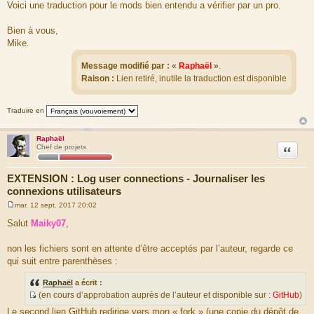
Voici une traduction pour le mods bien entendu a vérifier par un pro.
Bien à vous,
Mike.
Message modifié par :
«
Raphaël
»
.
Raison :
Lien retiré, inutile la traduction est disponible
Traduire en
Raphaël
Citation
Chef de projets
EXTENSION : Log user connections - Journaliser les
connexions utilisateurs
mar. 12 sept. 2017 20:02
M
e
Salut
Maiky07
,
s
s
a
non les fichiers sont en attente d’être acceptés par l’auteur, regarde ce
g
qui suit entre parenthèses :
e
Raphaël
a écrit :
(en cours d’approbation auprès de l’auteur et disponible sur :
GitHub
)
S
Le second lien GitHub redirige vers mon « fork » (une copie du dépôt de