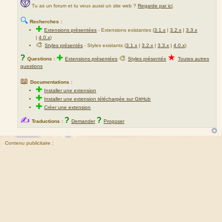
Tu as un forum et tu veux aussi un site web ?
Regarde par ici
.
🔍
Recherches :
✚
Extensions présentées
-
Extensions existantes (
3.1.x
|
3.2.x
|
3.3.x
|
4.0.x
)
🎨
Styles présentés
- Styles existants (
3.1.x
|
3.2.x
|
3.3.x
|
4.0.x
)
★
?
✚
🎨
Questions :
Extensions présentées
Styles présentés
Toutes autres
questions
📖
Documentations :
✚
Installer une extension
✚
Installer une extension téléchargée sur GitHub
✚
Créer une extension
✍
?
?
Traductions :
Demander
Proposer
Contenu publicitaire :