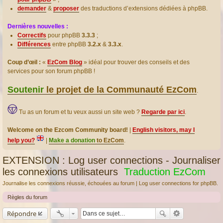
demander
&
proposer
des traductions d’extensions dédiées à phpBB.
Dernières nouvelles :
Correctifs
pour phpBB
3.3.3
;
Différences
entre phpBB
3.2.x
&
3.3.x
.
Coup d’œil :
«
EzCom Blog
» idéal pour trouver des conseils et des
services pour son forum phpBB !
Soutenir
le projet de la Communauté EzCom
.
Tu as un forum et tu veux aussi un site web ?
Regarde par ici
.
Welcome on the Ezcom Community board!
|
English visitors, may I
help you?
|
Make a donation
to EzCom
.
EXTENSION : Log user connections - Journaliser
les connexions utilisateurs
Traduction EzCom
Journalise les connexions réussie, échouées au forum | Log user connections for phpBB.
Règles du forum
Répondre