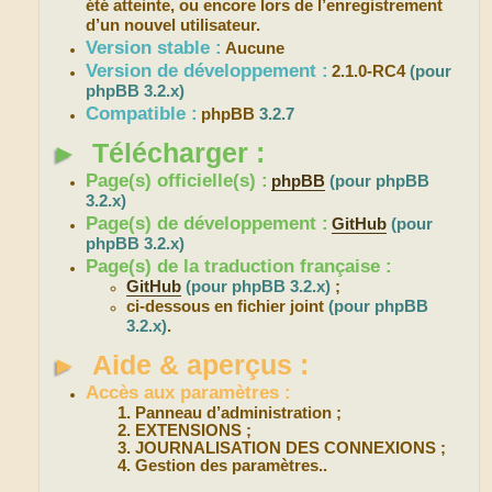
été atteinte, ou encore lors de l’enregistrement
d’un nouvel utilisateur.
Version stable :
Aucune
Version de développement :
2.1.0-RC4
(pour
phpBB 3.2.x)
Compatible :
phpBB
3.2.7
►
Télécharger :
Page(s) officielle(s) :
phpBB
(pour phpBB
3.2.x)
Page(s) de développement :
GitHub
(pour
phpBB 3.2.x)
Page(s) de la traduction française :
GitHub
(pour phpBB 3.2.x)
;
ci-dessous en fichier joint
(pour phpBB
3.2.x)
.
►
Aide & aperçus :
Accès aux paramètres :
Panneau d’administration ;
EXTENSIONS ;
JOURNALISATION DES CONNEXIONS ;
Gestion des paramètres..