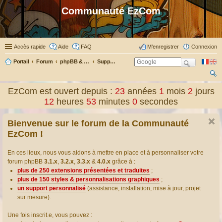
Communauté EzCom
Accès rapide
Aide
FAQ
M’enregistrer
Connexion
Portail
Forum
phpBB & Co
Support pour phpBB
ec
EzCom est ouvert depuis :
23
années
1
mois
2
jours
her
12
heures
53
minutes
1
secondes
ch
Bienvenue sur le forum de la Communauté
er
EzCom !
En ces lieux, nous vous aidons à mettre en place et à personnaliser votre
forum phpBB
3.1.x
,
3.2.x
,
3.3.x
&
4.0.x
grâce à :
plus de 250 extensions présentées et traduites
;
plus de 150 styles & personnalisations graphiques
;
un support personnalisé
(assistance, installation, mise à jour, projet
sur mesure).
Une fois inscrit.e, vous pouvez :