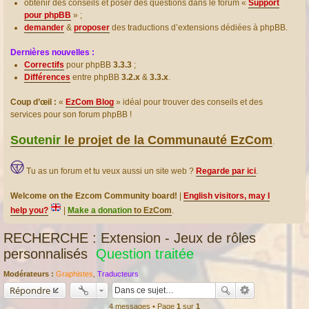
obtenir des conseils et poser des questions dans le forum «
Support
pour phpBB
» ;
demander
&
proposer
des traductions d’extensions dédiées à phpBB.
Dernières nouvelles :
Correctifs
pour phpBB
3.3.3
;
Différences
entre phpBB
3.2.x
&
3.3.x
.
Coup d’œil :
«
EzCom Blog
» idéal pour trouver des conseils et des
services pour son forum phpBB !
Soutenir
le projet de la Communauté EzCom
.
Tu as un forum et tu veux aussi un site web ?
Regarde par ici
.
Welcome on the Ezcom Community board!
|
English visitors, may I
help you?
|
Make a donation
to EzCom
.
RECHERCHE : Extension - Jeux de rôles
personnalisés
Question traitée
Modérateurs :
Graphistes
,
Traducteurs
Répondre
4 messages • Page
1
sur
1