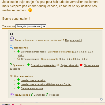
Je laisse le sujet car je n’ai pas pour habitude de verrouiller inutilement,
mais n’espère pas en tirer quelquechose, ce forum ne s’y destine pas,
malheureusement.
Bonne continuation !
Traduire en
Tu as un forum et tu veux aussi un site web ?
Regarde par ici
.
🔍
Recherches :
✚
Extensions présentées
-
Extensions existantes (
3.1.x
|
3.2.x
|
3.3.x
|
4.0.x
)
🎨
Styles présentés
- Styles existants (
3.1.x
|
3.2.x
|
3.3.x
|
4.0.x
)
★
?
✚
🎨
Questions :
Extensions présentées
Styles présentés
Toutes autres
questions
📖
Documentations :
✚
Installer une extension
✚
Installer une extension téléchargée sur GitHub
✚
Créer une extension
✍
?
?
Traductions :
Demander
Proposer