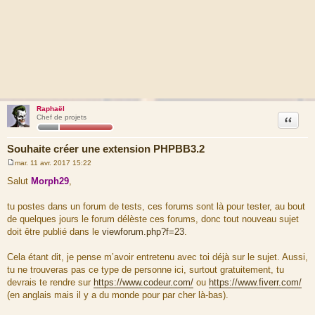
Raphaël
Citation
Chef de projets
Souhaite créer une extension PHPBB3.2
mar. 11 avr. 2017 15:22
M
e
Salut
Morph29
,
s
s
a
tu postes dans un forum de tests, ces forums sont là pour tester, au bout
g
de quelques jours le forum délèste ces forums, donc tout nouveau sujet
e
doit être publié dans le
viewforum.php?f=23
.
Cela étant dit, je pense m’avoir entretenu avec toi déjà sur le sujet. Aussi,
tu ne trouveras pas ce type de personne ici, surtout gratuitement, tu
devrais te rendre sur
https://www.codeur.com/
ou
https://www.fiverr.com/
(en anglais mais il y a du monde pour par cher là-bas).