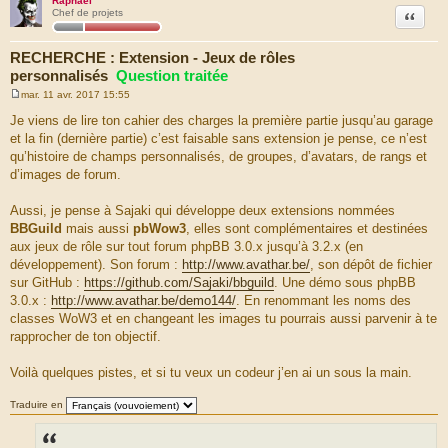
Raphaël
Citation
Chef de projets
RECHERCHE : Extension - Jeux de rôles
personnalisés
Question traitée
mar. 11 avr. 2017 15:55
M
e
Je viens de lire ton cahier des charges la première partie jusqu’au garage
s
et la fin (dernière partie) c’est faisable sans extension je pense, ce n’est
s
a
qu’histoire de champs personnalisés, de groupes, d’avatars, de rangs et
g
d’images de forum.
e
Aussi, je pense à Sajaki qui développe deux extensions nommées
BBGuild
mais aussi
pbWow3
, elles sont complémentaires et destinées
aux jeux de rôle sur tout forum phpBB 3.0.x jusqu’à 3.2.x (en
développement). Son forum :
http://www.avathar.be/
, son dépôt de fichier
sur GitHub :
https://github.com/Sajaki/bbguild
. Une démo sous phpBB
3.0.x :
http://www.avathar.be/demo144/
. En renommant les noms des
classes WoW3 et en changeant les images tu pourrais aussi parvenir à te
rapprocher de ton objectif.
Voilà quelques pistes, et si tu veux un codeur j’en ai un sous la main.
Traduire en