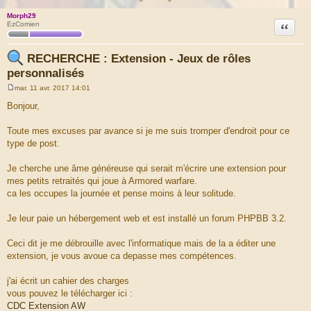
Morph29
Citation
EzComien
RECHERCHE : Extension - Jeux de rôles
personnalisés
mar. 11 avr. 2017 14:01
M
e
Bonjour,
s
s
a
Toute mes excuses par avance si je me suis tromper d'endroit pour ce
g
type de post.
e
Je cherche une âme généreuse qui serait m'écrire une extension pour
mes petits retraités qui joue à Armored warfare.
ca les occupes la journée et pense moins à leur solitude.
Je leur paie un hébergement web et est installé un forum PHPBB 3.2.
Ceci dit je me débrouille avec l'informatique mais de la a éditer une
extension, je vous avoue ca depasse mes compétences.
j'ai écrit un cahier des charges
vous pouvez le télécharger ici :
CDC Extension AW