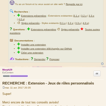
Tu as un forum et tu veux aussi un site web ?
Regarde par ici
.
🔍
Recherches :
✚
Extensions présentées
-
Extensions existantes (
3.1.x
|
3.2.x
|
3.3.x
|
4.0.x
)
🎨
Styles présentés
- Styles existants (
3.1.x
|
3.2.x
|
3.3.x
|
4.0.x
)
★
?
✚
🎨
Questions :
Extensions présentées
Styles présentés
Toutes autres
questions
📖
Documentations :
✚
Installer une extension
✚
Installer une extension téléchargée sur GitHub
✚
Créer une extension
✍
?
?
Traductions :
Demander
Proposer
Morph29
Citation
EzComien
RECHERCHE : Extension - Jeux de rôles personnalisés
mar. 11 avr. 2017 20:35
M
e
Super!
s
s
a
Merci encore de tout tes conseils avisés!
g