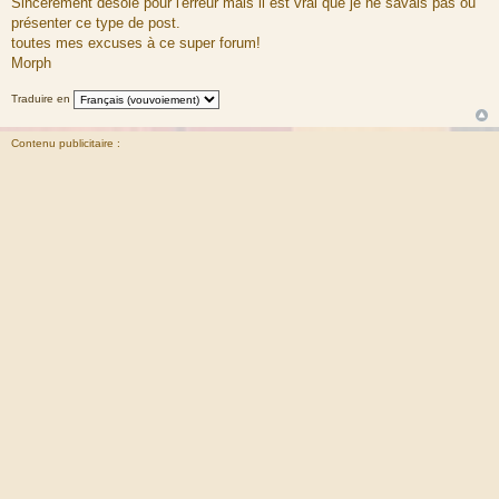
Sincèrement désolé pour l'erreur mais il est vrai que je ne savais pas ou
e
présenter ce type de post.
toutes mes excuses à ce super forum!
Morph
Traduire en
Contenu publicitaire :