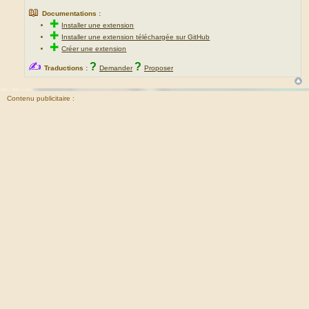
📖
Documentations :
✚
Installer une extension
✚
Installer une extension téléchargée sur GitHub
✚
Créer une extension
✍
?
?
Traductions :
Demander
Proposer
Contenu publicitaire :