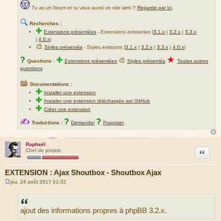
Tu as un forum et tu veux aussi un site web ?
Regarde par ici
.
🔍
Recherches :
✚
Extensions présentées
-
Extensions existantes (
3.1.x
|
3.2.x
|
3.3.x
|
4.0.x
)
🎨
Styles présentés
- Styles existants (
3.1.x
|
3.2.x
|
3.3.x
|
4.0.x
)
★
?
✚
🎨
Questions :
Extensions présentées
Styles présentés
Toutes autres
questions
📖
Documentations :
✚
Installer une extension
✚
Installer une extension téléchargée sur GitHub
✚
Créer une extension
✍
?
?
Traductions :
Demander
Proposer
Raphaël
Citation
Chef de projets
EXTENSION : Ajax Shoutbox - Shoutbox Ajax
jeu. 24 août 2017 01:32
M
e
s
s
ajout des informations propres à phpBB 3.2.x.
a
g