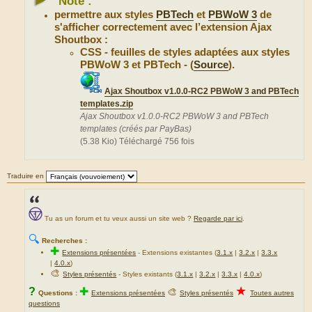
Note :
permettre aux styles
PBTech
et
PBWoW 3
de
s'afficher correctement avec l’extension Ajax
Shoutbox :
CSS - feuilles de styles adaptées aux styles
PBWoW 3 et PBTech - (
Source
).
Ajax Shoutbox v1.0.0-RC2 PBWoW 3 and PBTech
templates.zip
Ajax Shoutbox v1.0.0-RC2 PBWoW 3 and PBTech
templates (créés par PayBas)
(5.38 Kio) Téléchargé 756 fois
Traduire en
Tu as un forum et tu veux aussi un site web ?
Regarde par ici
.
🔍
Recherches :
✚
Extensions présentées
-
Extensions existantes (
3.1.x
|
3.2.x
|
3.3.x
|
4.0.x
)
🎨
Styles présentés
- Styles existants (
3.1.x
|
3.2.x
|
3.3.x
|
4.0.x
)
★
?
✚
🎨
Questions :
Extensions présentées
Styles présentés
Toutes autres
questions