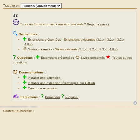
e
Traduire en
Tu as un forum et tu veux aussi un site web ?
Regarde par ici
.
🔍
Recherches :
✚
Extensions présentées
-
Extensions existantes (
3.1.x
|
3.2.x
|
3.3.x
|
4.0.x
)
🎨
Styles présentés
- Styles existants (
3.1.x
|
3.2.x
|
3.3.x
|
4.0.x
)
★
?
✚
🎨
Questions :
Extensions présentées
Styles présentés
Toutes autres
questions
📖
Documentations :
✚
Installer une extension
✚
Installer une extension téléchargée sur GitHub
✚
Créer une extension
✍
?
?
Traductions :
Demander
Proposer
Contenu publicitaire :