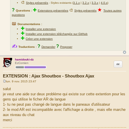
🎨
Styles présentés
- Styles existants (
3.1.x
|
3.2.x
|
3.3.x
|
4.0.x
)
★
?
✚
🎨
Questions :
Extensions présentées
Styles présentés
Toutes autres
questions
📖
Documentations :
✚
Installer une extension
✚
Installer une extension téléchargée sur GitHub
✚
Créer une extension
✍
?
?
Traductions :
Demander
Proposer
hamidouki-dz
Citation
EzComien
EXTENSION : Ajax Shoutbox - Shoutbox Ajax
lun. 9 nov. 2015 23:47
M
e
salut
s
je veut une aide sur deux probléme qui existe sur cette extention pour les
s
a
gens qui utilise le ficher AR de langue
g
1- tu ne peut pas changé de langue dans le paneaux d'utilisateur
e
2- le mod AR est incompatible avec l'affichage a droite , mais elle marche
aux niveau du chat
merci