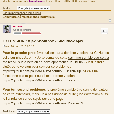
Modifié en dernier par
hamidouki-dz
le mer. 11 nov. 2015 00:40, modifié 1 fois.
Traduire en
Forum maintenance industrielle
Communauté maintenance industrielle
Raphaël
Citation
Chef de projets
EXTENSION : Ajax Shoutbox - Shoutbox Ajax
mar. 10 nov. 2015 00:13
M
e
Pour le premier problème
, utilises-tu la dernière version sur GitHub ou
s
celle sur phpBB.com ? Je te demande cela,
car il me semble que cela a
s
a
été résolu sur la version en développement sur GitHub
. Aussi installe
g
plutôt cette version pour corriger ce problème :
e
https://github.com/paul999/ajax-shoutbo ... stable.zip
. Si cela ne
fonctionne pas tu peux aussi tester cette version :
https://github.com/paul999/ajax-shoutbo ... /tests.zip
.
Pour ton second problème
, le problème semble être connu de l’auteur
de cette extension, mais il n’a pas donné de suite (une correction) aussi
je l’ai relancé sur ce sujet, sur cette page :
https://github.com/paul999/ajax-shoutbox-ext/issues/40
.
Traduire en