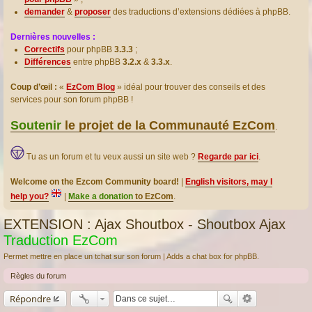
demander
&
proposer
des traductions d’extensions dédiées à phpBB.
Dernières nouvelles :
Correctifs
pour phpBB
3.3.3
;
Différences
entre phpBB
3.2.x
&
3.3.x
.
Coup d’œil :
«
EzCom Blog
» idéal pour trouver des conseils et des
services pour son forum phpBB !
Soutenir
le projet de la Communauté EzCom
.
Tu as un forum et tu veux aussi un site web ?
Regarde par ici
.
Welcome on the Ezcom Community board!
|
English visitors, may I
help you?
|
Make a donation
to EzCom
.
EXTENSION : Ajax Shoutbox - Shoutbox Ajax
Traduction EzCom
Permet mettre en place un tchat sur son forum | Adds a chat box for phpBB.
Règles du forum
Répondre