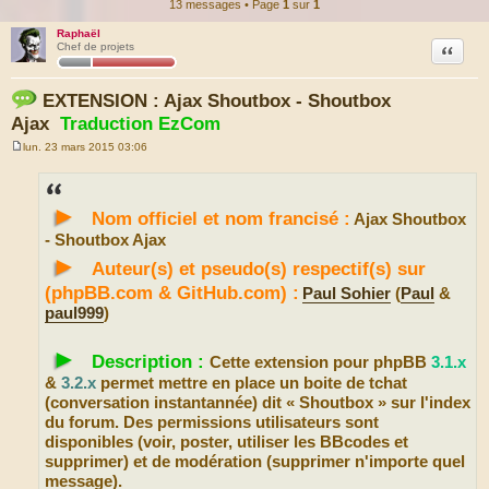
13 messages • Page
1
sur
1
Raphaël
Citation
Chef de projets
EXTENSION : Ajax Shoutbox - Shoutbox
Ajax
Traduction EzCom
lun. 23 mars 2015 03:06
M
e
s
s
►
a
Nom officiel et nom francisé :
Ajax Shoutbox
g
e
- Shoutbox Ajax
►
Auteur(s) et pseudo(s) respectif(s) sur
(phpBB.com & GitHub.com) :
Paul Sohier
(
Paul
&
paul999
)
►
Description :
Cette extension pour phpBB
3.1.x
&
3.2.x
permet mettre en place un boite de tchat
(conversation instantannée) dit « Shoutbox » sur l'index
du forum. Des permissions utilisateurs sont
disponibles (voir, poster, utiliser les BBcodes et
supprimer) et de modération (supprimer n'importe quel
message).