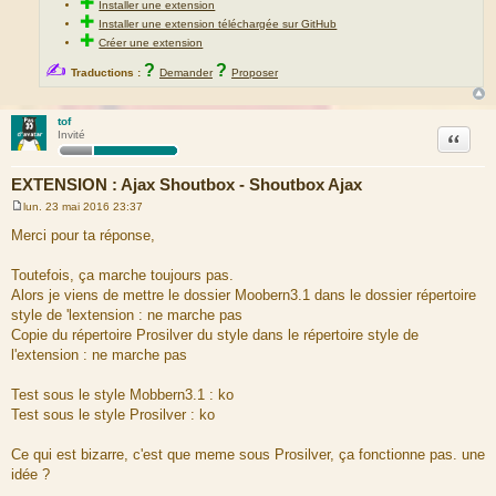
✚
Installer une extension
✚
Installer une extension téléchargée sur GitHub
✚
Créer une extension
✍
?
?
Traductions :
Demander
Proposer
tof
Citation
Invité
EXTENSION : Ajax Shoutbox - Shoutbox Ajax
lun. 23 mai 2016 23:37
M
e
Merci pour ta réponse,
s
s
a
Toutefois, ça marche toujours pas.
g
Alors je viens de mettre le dossier Moobern3.1 dans le dossier répertoire
e
style de 'lextension : ne marche pas
Copie du répertoire Prosilver du style dans le répertoire style de
l'extension : ne marche pas
Test sous le style Mobbern3.1 : ko
Test sous le style Prosilver : ko
Ce qui est bizarre, c'est que meme sous Prosilver, ça fonctionne pas. une
idée ?