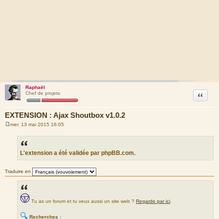
Raphaël
Citation
Chef de projets
EXTENSION : Ajax Shoutbox v1.0.2
mer. 13 mai 2015 16:05
M
e
s
s
a
L'extension a été validée par phpBB.com.
g
e
Traduire en
Tu as un forum et tu veux aussi un site web ?
Regarde par ici
.
🔍
Recherches :