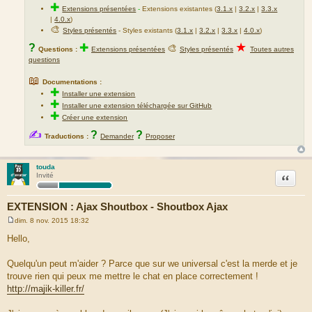
✚
Extensions présentées
-
Extensions existantes (
3.1.x
|
3.2.x
|
3.3.x
|
4.0.x
)
🎨
Styles présentés
- Styles existants (
3.1.x
|
3.2.x
|
3.3.x
|
4.0.x
)
★
?
✚
🎨
Questions :
Extensions présentées
Styles présentés
Toutes autres
questions
📖
Documentations :
✚
Installer une extension
✚
Installer une extension téléchargée sur GitHub
✚
Créer une extension
✍
?
?
Traductions :
Demander
Proposer
touda
Citation
Invité
EXTENSION : Ajax Shoutbox - Shoutbox Ajax
dim. 8 nov. 2015 18:32
M
e
Hello,
s
s
a
Quelqu'un peut m'aider ? Parce que sur we universal c'est la merde et je
g
trouve rien qui peux me mettre le chat en place correctement !
e
http://majik-killer.fr/