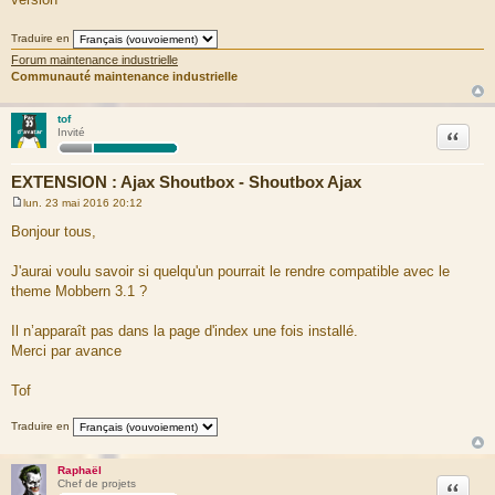
s
a
g
Traduire en
e
Forum maintenance industrielle
Communauté maintenance industrielle
tof
Citation
Invité
EXTENSION : Ajax Shoutbox - Shoutbox Ajax
lun. 23 mai 2016 20:12
M
e
Bonjour tous,
s
s
a
J'aurai voulu savoir si quelqu'un pourrait le rendre compatible avec le
g
theme Mobbern 3.1 ?
e
Il n’apparaît pas dans la page d'index une fois installé.
Merci par avance
Tof
Traduire en
Raphaël
Citation
Chef de projets