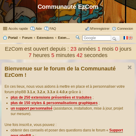
Communauté EzCom
Accès rapide
Aide
FAQ
M’enregistrer
Connexion
Portail
Forum
Extensions
Extensions présentées & traduites
R
ec
EzCom est ouvert depuis :
23
années
1
mois
0
jours
her
7
heures
5
minutes
43
secondes
ch
er
Bienvenue sur le forum de la Communauté
EzCom !
En ces lieux, nous vous aidons à mettre en place et à personnaliser votre
forum phpBB
3.1.x
,
3.2.x
,
3.3.x
&
4.0.x
grâce à :
plus de 250 extensions présentées et traduites
;
plus de 150 styles & personnalisations graphiques
;
un support personnalisé
(assistance, installation, mise à jour, projet
sur mesure).
Une fois inscrit.e, vous pouvez :
obtenir des conseils et poser des questions dans le forum «
Support
pour phpBB
» ;