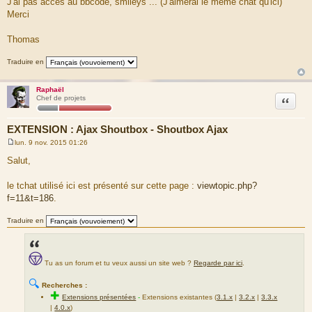
J'ai pas accès au bbcode, smileys ... (J'aimerai le même chat qu'ici)
Merci
Thomas
Traduire en
Raphaël
Citation
Chef de projets
EXTENSION : Ajax Shoutbox - Shoutbox Ajax
lun. 9 nov. 2015 01:26
M
e
Salut,
s
s
a
le tchat utilisé ici est présenté sur cette page :
viewtopic.php?
g
f=11&t=186
.
e
Traduire en
Tu as un forum et tu veux aussi un site web ?
Regarde par ici
.
🔍
Recherches :
✚
Extensions présentées
-
Extensions existantes (
3.1.x
|
3.2.x
|
3.3.x
|
4.0.x
)