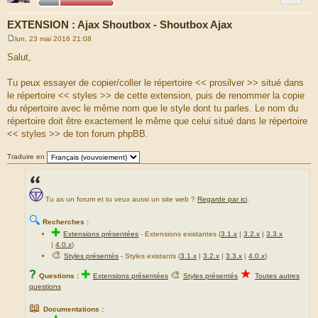
EXTENSION : Ajax Shoutbox - Shoutbox Ajax
lun. 23 mai 2016 21:08
M
e
Salut,
s
s
a
Tu peux essayer de copier/coller le répertoire << prosilver >> situé dans
g
le répertoire << styles >> de cette extension, puis de renommer la copie
e
du répertoire avec le même nom que le style dont tu parles. Le nom du
répertoire doit être exactement le même que celui situé dans le répertoire
<< styles >> de ton forum phpBB.
Traduire en
Tu as un forum et tu veux aussi un site web ?
Regarde par ici
.
🔍
Recherches :
✚
Extensions présentées
-
Extensions existantes (
3.1.x
|
3.2.x
|
3.3.x
|
4.0.x
)
🎨
Styles présentés
- Styles existants (
3.1.x
|
3.2.x
|
3.3.x
|
4.0.x
)
★
?
✚
🎨
Questions :
Extensions présentées
Styles présentés
Toutes autres
questions
📖
Documentations :