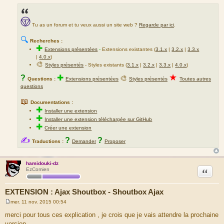
Tu as un forum et tu veux aussi un site web ?
Regarde par ici
.
🔍
Recherches :
✚
Extensions présentées
-
Extensions existantes (
3.1.x
|
3.2.x
|
3.3.x
|
4.0.x
)
🎨
Styles présentés
- Styles existants (
3.1.x
|
3.2.x
|
3.3.x
|
4.0.x
)
★
?
✚
🎨
Questions :
Extensions présentées
Styles présentés
Toutes autres
questions
📖
Documentations :
✚
Installer une extension
✚
Installer une extension téléchargée sur GitHub
✚
Créer une extension
✍
?
?
Traductions :
Demander
Proposer
hamidouki-dz
Citation
EzComien
EXTENSION : Ajax Shoutbox - Shoutbox Ajax
mer. 11 nov. 2015 00:54
M
e
merci pour tous ces explication , je crois que je vais attendre la prochaine
s
version