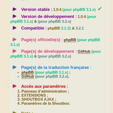
►
✔
Version stable :
1.0.4
(pour phpBB 3.1.x)
►
Version de développement :
1.0.4
(pour
phpBB 3.1.x)
&
(pour phpBB 3.2.x)
►
Compatible :
phpBB
3.1.11
&
3.2.1
►
Page(s) officielle(s) :
phpBB
(pour phpBB
3.1.x)
►
Page(s) de développement :
GitHub
(pour
phpBB 3.1.x)
&
(pour phpBB 3.2.x)
►
Page(s) de la traduction française :
phpBB
(pour phpBB 3.1.x)
;
GitHub
(pour phpBB 3.2.x)
.
►
Accès aux paramètres :
Panneau d’administration ;
EXTENSIONS ;
SHOUTBOX AJAX ;
Paramètres de la Shoutbox.
►