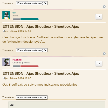
Traduire en
tof
Citation
Invité
EXTENSION : Ajax Shoutbox - Shoutbox Ajax
jeu. 26 mai 2016 17:51
M
e
C'est bon ça fonctionne. Suffisait de mettre mon style dans le répertoire
s
de l'extension (dossier sytle)...
s
a
g
Traduire en
e
Raphaël
Citation
Chef de projets
EXTENSION : Ajax Shoutbox - Shoutbox Ajax
jeu. 26 mai 2016 18:06
M
e
Oui, il suffisait de suivre mes indications précédentes…
s
s
a
g
Traduire en
e