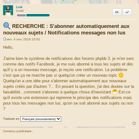
Link
Citation
Accepte
Invité
RECHERCHE : S'abonner automatiquement aux
nouveaux sujets / Notifications messages non lus
ven. 4 nov. 2016 23:02
M
e
Hello,
s
s
a
J'aime bien le système de notifications des forums phpbb 3, je m'en sers
g
comme des notifs Facebook, je me suis abonné à tous les sujets et dès
e
qu'il y a un nouveau message, je reçois une notification. Le problème
c'est que ça ne marche pas si quelqu'un créer un nouveau topic
Quelqu'un a une idée pour s'abonner automatiquement aux nouveaux
sujets créés par d'autres ?... En posant la question, j'ai des doutes sur la
faisabilité...comment s'abonner à quelque chose d'inexistant
Est-ce
qu'il existe une extension qui reprenne le principe des notifications mais
pour tous les messages non lus, qu'on se soit abonné aux sujets ou non
?
Traduire en
Contenu publicitaire :