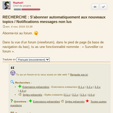
Raphaël
Citation
Accepte
Chef de projets
RECHERCHE : S'abonner automatiquement aux nouveaux
topics / Notifications messages non lus
ven. 4 nov. 2016 23:39
M
e
Abonne-toi au forum.
s
s
a
Dans la vue d’un forum (viewforum), dans le pied de page (la base de
g
navigation du bas), tu as une fonctionnalité nommée : « Surveiller ce
e
forum ».
Traduire en
Tu as un forum et tu veux aussi un site web ?
Regarde par ici
.
🔍
Recherches :
✚
Extensions présentées
-
Extensions existantes (
3.1.x
|
3.2.x
|
3.3.x
|
4.0.x
)
🎨
Styles présentés
- Styles existants (
3.1.x
|
3.2.x
|
3.3.x
|
4.0.x
)
★
?
✚
🎨
Questions :
Extensions présentées
Styles présentés
Toutes autres
questions
📖