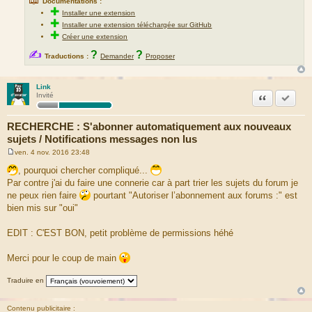
Documentations :
✚
Installer une extension
✚
Installer une extension téléchargée sur GitHub
✚
Créer une extension
✍
?
?
Traductions :
Demander
Proposer
Link
Citation
Accepte
Invité
RECHERCHE : S'abonner automatiquement aux nouveaux
sujets / Notifications messages non lus
ven. 4 nov. 2016 23:48
M
e
, pourquoi chercher compliqué...
s
Par contre j'ai du faire une connerie car à part trier les sujets du forum je
s
a
ne peux rien faire
pourtant "Autoriser l’abonnement aux forums :" est
g
bien mis sur "oui"
e
EDIT : C'EST BON, petit problème de permissions héhé
Merci pour le coup de main
Traduire en
Contenu publicitaire :