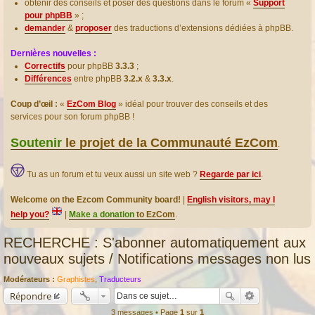
obtenir des conseils et poser des questions dans le forum «
Support
pour phpBB
» ;
demander
&
proposer
des traductions d’extensions dédiées à phpBB.
Dernières nouvelles :
Correctifs
pour phpBB
3.3.3
;
Différences
entre phpBB
3.2.x
&
3.3.x
.
Coup d’œil :
«
EzCom Blog
» idéal pour trouver des conseils et des
services pour son forum phpBB !
Soutenir
le projet de la Communauté EzCom
.
Tu as un forum et tu veux aussi un site web ?
Regarde par ici
.
Welcome on the Ezcom Community board!
|
English visitors, may I
help you?
|
Make a donation
to EzCom
.
RECHERCHE : S'abonner automatiquement aux
nouveaux sujets / Notifications messages non lus
Modérateurs :
Graphistes
,
Traducteurs
Répondre
3 messages • Page
1
sur
1