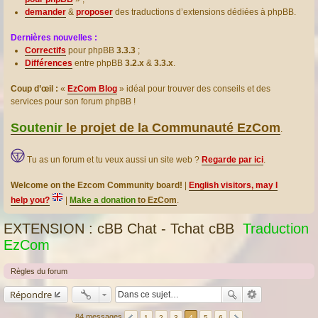
demander
&
proposer
des traductions d’extensions dédiées à phpBB.
Dernières nouvelles :
Correctifs
pour phpBB
3.3.3
;
Différences
entre phpBB
3.2.x
&
3.3.x
.
Coup d’œil :
«
EzCom Blog
» idéal pour trouver des conseils et des
services pour son forum phpBB !
Soutenir
le projet de la Communauté EzCom
.
Tu as un forum et tu veux aussi un site web ?
Regarde par ici
.
Welcome on the Ezcom Community board!
|
English visitors, may I
help you?
|
Make a donation
to EzCom
.
EXTENSION : cBB Chat - Tchat cBB
Traduction
EzCom
Règles du forum
Répondre
84 messages
1
2
3
4
5
6