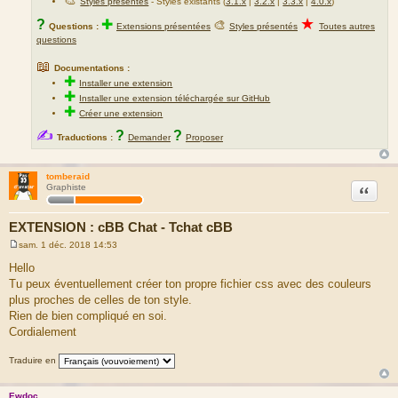
🎨
Styles présentés
- Styles existants (
3.1.x
|
3.2.x
|
3.3.x
|
4.0.x
)
★
?
✚
🎨
Questions :
Extensions présentées
Styles présentés
Toutes autres
questions
📖
Documentations :
✚
Installer une extension
✚
Installer une extension téléchargée sur GitHub
✚
Créer une extension
✍
?
?
Traductions :
Demander
Proposer
tomberaid
Citation
Graphiste
EXTENSION : cBB Chat - Tchat cBB
sam. 1 déc. 2018 14:53
M
e
Hello
s
Tu peux éventuellement créer ton propre fichier css avec des couleurs
s
a
plus proches de celles de ton style.
g
Rien de bien compliqué en soi.
e
Cordialement
Traduire en
Ewdoc