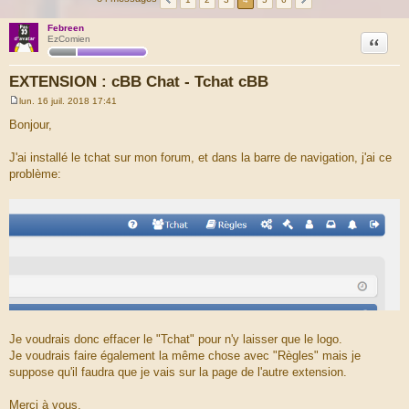
Febreen
Citation
EzComien
EXTENSION : cBB Chat - Tchat cBB
lun. 16 juil. 2018 17:41
M
e
Bonjour,
s
s
a
J'ai installé le tchat sur mon forum, et dans la barre de navigation, j'ai ce
g
problème:
e
Je voudrais donc effacer le "Tchat" pour n'y laisser que le logo.
Je voudrais faire également la même chose avec "Règles" mais je
suppose qu'il faudra que je vais sur la page de l'autre extension.
Merci à vous.