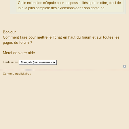
m
Cette extension m’épate pour les possibilités qu’elle offre, c’est de
e
loin la plus complète des extensions dans son domaine.
s
s
a
g
Bonjour
e
Comment faire pour mettre le Tchat en haut du forum et sur toutes les
pages du forum ?
Merci de votre aide
Traduire en
Contenu publicitaire :