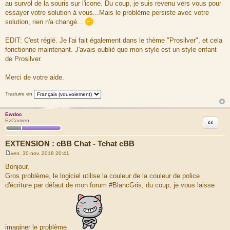
au survol de la souris sur l'icone. Du coup, je suis revenu vers vous pour
essayer votre solution à vous...Mais le problème persiste avec votre
solution, rien n'a changé...
EDIT: C'est réglé. Je l'ai fait également dans le thème "Prosilver", et cela
fonctionne maintenant. J'avais oublié que mon style est un style enfant
de Prosilver.
Merci de votre aide.
Traduire en
Ewdoc
Citation
EzComien
EXTENSION : cBB Chat - Tchat cBB
ven. 30 nov. 2018 20:41
M
e
Bonjour,
s
Gros problème, le logiciel utilise la couleur de la couleur de police
s
a
d'écriture par défaut de mon forum #BlancGris, du coup, je vous laisse
g
e
imaginer le problème