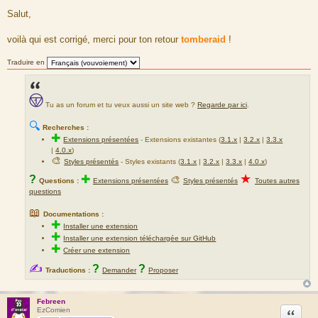
M
e
Salut,
s
s
a
voilà qui est corrigé, merci pour ton retour
tomberaid
!
g
e
Traduire en
Tu as un forum et tu veux aussi un site web ?
Regarde par ici
.
🔍
Recherches :
✚
Extensions présentées
-
Extensions existantes (
3.1.x
|
3.2.x
|
3.3.x
|
4.0.x
)
🎨
Styles présentés
- Styles existants (
3.1.x
|
3.2.x
|
3.3.x
|
4.0.x
)
★
?
✚
🎨
Questions :
Extensions présentées
Styles présentés
Toutes autres
questions
📖
Documentations :
✚
Installer une extension
✚
Installer une extension téléchargée sur GitHub
✚
Créer une extension
✍
?
?
Traductions :
Demander
Proposer
Febreen
Citation
EzComien