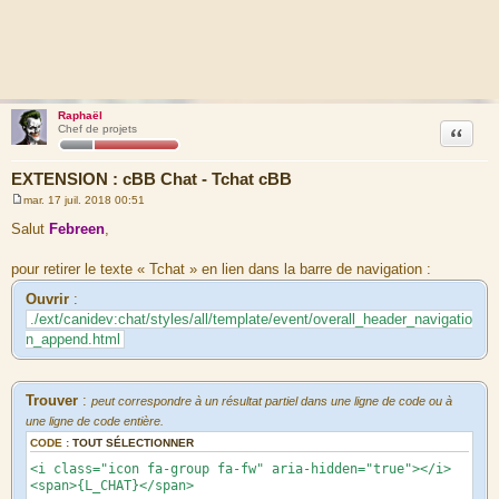
Raphaël
Citation
Chef de projets
EXTENSION : cBB Chat - Tchat cBB
mar. 17 juil. 2018 00:51
M
e
Salut
Febreen
,
s
s
a
pour retirer le texte « Tchat » en lien dans la barre de navigation :
g
e
Ouvrir
:
./ext/canidev:chat/styles/all/template/event/overall_header_navigatio
n_append.html
Trouver
:
peut correspondre à un résultat partiel dans une ligne de code ou à
une ligne de code entière.
CODE :
TOUT SÉLECTIONNER
<i class="icon fa-group fa-fw" aria-hidden="true"></i>
<span>{L_CHAT}</span>