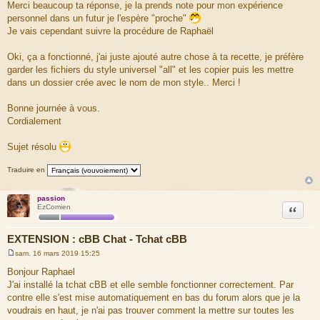
Merci beaucoup ta réponse, je la prends note pour mon expérience
e
personnel dans un futur je l'espère "proche"
s
Je vais cependant suivre la procédure de Raphaël
s
a
Oki, ça a fonctionné, j'ai juste ajouté autre chose à ta recette, je préfère
g
garder les fichiers du style universel "all" et les copier puis les mettre
e
dans un dossier crée avec le nom de mon style.. Merci !
Bonne journée à vous.
Cordialement
Sujet résolu
Traduire en
passion
Citation
EzComien
EXTENSION : cBB Chat - Tchat cBB
sam. 16 mars 2019 15:25
M
e
Bonjour Raphael
s
J'ai installé la tchat cBB et elle semble fonctionner correctement. Par
s
a
contre elle s'est mise automatiquement en bas du forum alors que je la
g
voudrais en haut, je n'ai pas trouver comment la mettre sur toutes les
e