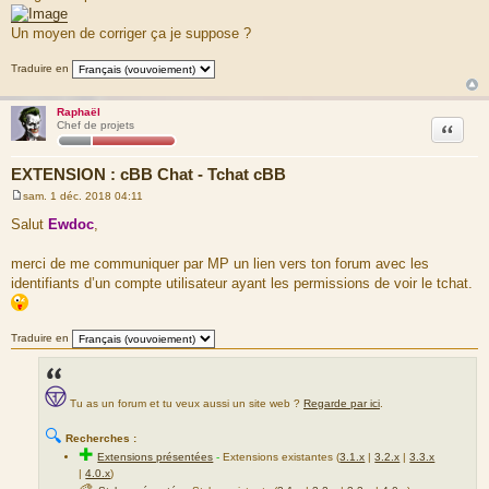
Un moyen de corriger ça je suppose ?
Traduire en
Raphaël
Citation
Chef de projets
EXTENSION : cBB Chat - Tchat cBB
sam. 1 déc. 2018 04:11
M
e
Salut
Ewdoc
,
s
s
a
merci de me communiquer par MP un lien vers ton forum avec les
g
identifiants d’un compte utilisateur ayant les permissions de voir le tchat.
e
Traduire en
Tu as un forum et tu veux aussi un site web ?
Regarde par ici
.
🔍
Recherches :
✚
Extensions présentées
-
Extensions existantes (
3.1.x
|
3.2.x
|
3.3.x
|
4.0.x
)