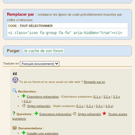
Remplacer par
:
remplacer les lignes de code précédemment trouvées par
celles ci-dessous.
CODE :
TOUT SÉLECTIONNER
<i class="icon fa-group fa-fw" aria-hidden="true"></i>
Purger
:
le cache de son forum
Traduire en
Tu as un forum et tu veux aussi un site web ?
Regarde par ici
.
🔍
Recherches :
✚
Extensions présentées
-
Extensions existantes (
3.1.x
|
3.2.x
|
3.3.x
|
4.0.x
)
🎨
Styles présentés
- Styles existants (
3.1.x
|
3.2.x
|
3.3.x
|
4.0.x
)
★
?
✚
🎨
Questions :
Extensions présentées
Styles présentés
Toutes autres
questions
📖
Documentations :
✚
Installer une extension