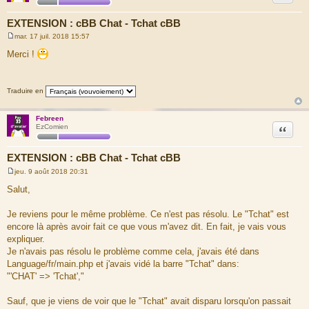
EXTENSION : cBB Chat - Tchat cBB
mar. 17 juil. 2018 15:57
M
e
Merci !
s
s
a
g
Traduire en
e
Febreen
Citation
EzComien
EXTENSION : cBB Chat - Tchat cBB
jeu. 9 août 2018 20:31
M
e
Salut,
s
s
a
Je reviens pour le même problème. Ce n'est pas résolu. Le "Tchat" est
g
encore là après avoir fait ce que vous m'avez dit. En fait, je vais vous
e
expliquer.
Je n'avais pas résolu le problème comme cela, j'avais été dans
Language/fr/main.php et j'avais vidé la barre "Tchat" dans:
"'CHAT' => 'Tchat',"
Sauf, que je viens de voir que le "Tchat" avait disparu lorsqu'on passait