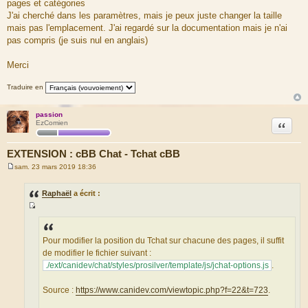
pages et catégories
J'ai cherché dans les paramètres, mais je peux juste changer la taille
mais pas l'emplacement. J'ai regardé sur la documentation mais je n'ai
pas compris (je suis nul en anglais)
Merci
Traduire en
passion
Citation
EzComien
EXTENSION : cBB Chat - Tchat cBB
sam. 23 mars 2019 18:36
M
e
s
Raphaël
a écrit :
s
a
S
g
e
o
u
Pour modifier la position du Tchat sur chacune des pages, il suffit
r
de modifier le fichier suivant :
c
./ext/canidev/chat/styles/prosilver/template/js/jchat-options.js
.
e
d
Source :
https://www.canidev.com/viewtopic.php?f=22&t=723
.
u