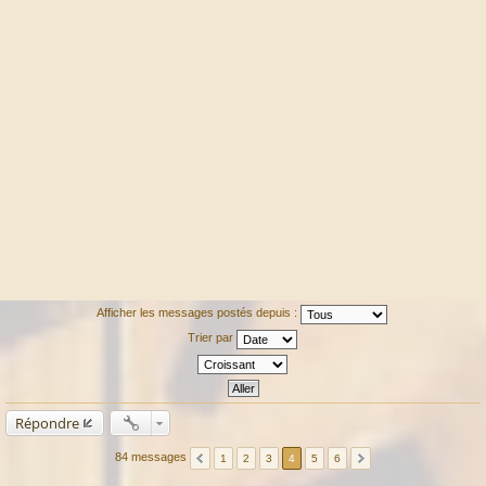
Afficher les messages postés depuis :
Trier par
Répondre
84 messages
1
2
3
4
5
6