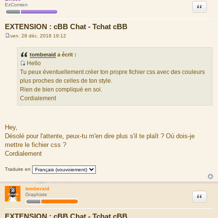
Citation
EzComien
EXTENSION : cBB Chat - Tchat cBB
ven. 28 déc. 2018 19:12
M
e
s
tomberaid
a écrit :
s
Hello
a
S
g
Tu peux éventuellement créer ton propre fichier css avec des couleurs
e
o
plus proches de celles de ton style.
u
Rien de bien compliqué en soi.
r
Cordialement
c
e
d
Hey,
u
Désolé pour l'attente, peux-tu m'en dire plus s'il te plaît ? Où dois-je
m
mettre le fichier css ?
e
Cordialement
s
s
Traduire en
a
g
tomberaid
e
Citation
Graphiste
EXTENSION : cBB Chat - Tchat cBB