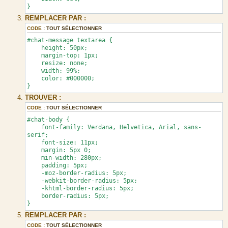
}
REMPLACER PAR :
CODE :
TOUT SÉLECTIONNER
#chat-message textarea {
height: 50px;
margin-top: 1px;
resize: none;
width: 99%;
color: #000000;
}
TROUVER :
CODE :
TOUT SÉLECTIONNER
#chat-body {
font-family: Verdana, Helvetica, Arial, sans-
serif;
font-size: 11px;
margin: 5px 0;
min-width: 280px;
padding: 5px;
-moz-border-radius: 5px;
-webkit-border-radius: 5px;
-khtml-border-radius: 5px;
border-radius: 5px;
}
REMPLACER PAR :
CODE :
TOUT SÉLECTIONNER