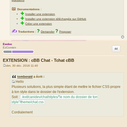
questions
📖
Documentations :
✚
Installer une extension
✚
Installer une extension téléchargée sur GitHub
✚
Créer une extension
✍
?
?
Traductions :
Demander
Proposer
Ewdoc
Citation
EzComien
EXTENSION : cBB Chat - Tchat cBB
dim. 30 déc. 2018 11:40
M
e
s
tomberaid
a écrit :
s
Hello
a
S
g
Plusieurs solutions, la plus simple étant de mettre le fichier CSS propre
e
o
à ton style dans le dossier de l'extension.
u
Soit :
./ext/canidev/chat/styles/"le nom du dossier de ton
r
style"/theme/chat.css
c
e
Cordialement
d
u
m