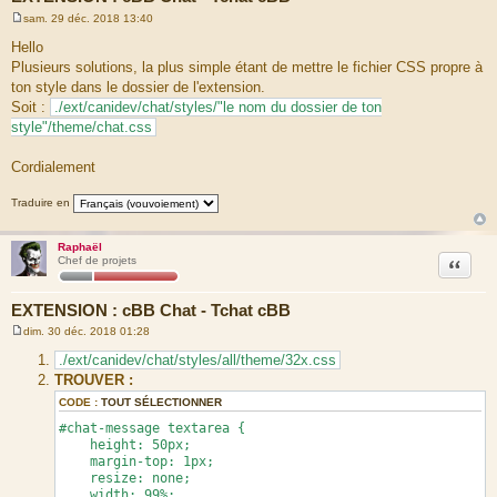
sam. 29 déc. 2018 13:40
M
e
Hello
s
Plusieurs solutions, la plus simple étant de mettre le fichier CSS propre à
s
a
ton style dans le dossier de l'extension.
g
Soit :
./ext/canidev/chat/styles/"le nom du dossier de ton
e
style"/theme/chat.css
Cordialement
Traduire en
Raphaël
Citation
Chef de projets
EXTENSION : cBB Chat - Tchat cBB
dim. 30 déc. 2018 01:28
M
e
./ext/canidev/chat/styles/all/theme/32x.css
s
TROUVER :
s
a
CODE :
TOUT SÉLECTIONNER
g
e
#chat-message textarea {
height: 50px;
margin-top: 1px;
resize: none;
width: 99%;