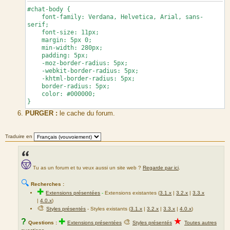
#chat-body {
font-family: Verdana, Helvetica, Arial, sans-
serif;
font-size: 11px;
margin: 5px 0;
min-width: 280px;
padding: 5px;
-moz-border-radius: 5px;
-webkit-border-radius: 5px;
-khtml-border-radius: 5px;
border-radius: 5px;
color: #000000;
}
PURGER :
le cache du forum.
Traduire en
Tu as un forum et tu veux aussi un site web ?
Regarde par ici
.
🔍
Recherches :
✚
Extensions présentées
-
Extensions existantes (
3.1.x
|
3.2.x
|
3.3.x
|
4.0.x
)
🎨
Styles présentés
- Styles existants (
3.1.x
|
3.2.x
|
3.3.x
|
4.0.x
)
★
?
✚
🎨
Questions :
Extensions présentées
Styles présentés
Toutes autres