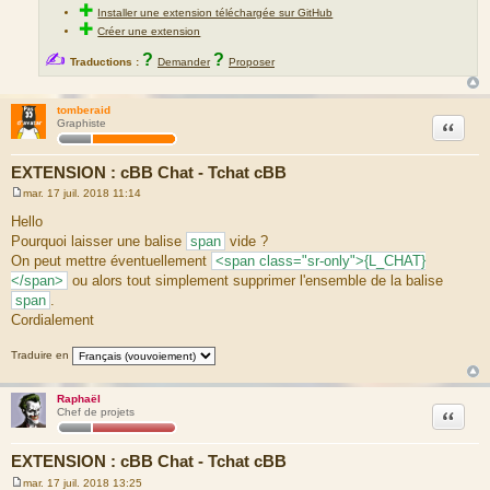
✚
Installer une extension téléchargée sur GitHub
✚
Créer une extension
✍
?
?
Traductions :
Demander
Proposer
tomberaid
Citation
Graphiste
EXTENSION : cBB Chat - Tchat cBB
mar. 17 juil. 2018 11:14
M
e
Hello
s
Pourquoi laisser une balise
span
vide ?
s
a
On peut mettre éventuellement
<span class="sr-only">{L_CHAT}
g
</span>
ou alors tout simplement supprimer l'ensemble de la balise
e
span
.
Cordialement
Traduire en
Raphaël
Citation
Chef de projets
EXTENSION : cBB Chat - Tchat cBB
mar. 17 juil. 2018 13:25