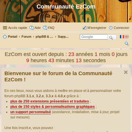
Communauté EzCom
Accès rapide
Aide
FAQ
M’enregistrer
Connexion
Portail
Forum
phpBB & Co
Support pour phpBB
ec
EzCom est ouvert depuis :
23
années
1
mois
0
jours
her
9
heures
43
minutes
13
secondes
ch
Bienvenue sur le forum de la Communauté
er
EzCom !
En ces lieux, nous vous aidons à mettre en place et à personnaliser votre
forum phpBB
3.1.x
,
3.2.x
,
3.3.x
&
4.0.x
grâce à :
plus de 250 extensions présentées et traduites
;
plus de 150 styles & personnalisations graphiques
;
un support personnalisé
(assistance, installation, mise à jour, projet
sur mesure).
Une fois inscrit.e, vous pouvez :