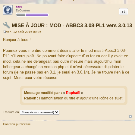
dork
Citation
EzComien
MISE À JOUR : MOD - ABBC3 3.08-PL1 vers 3.0.13
ven. 12 août 2016 09:35
M
e
Bonjour à tous !
s
s
a
Pourriez-vous me dire comment désinstaller le mod mssti-Abbc3 3.08-
g
PL1 s'il vous plaît. Ne pouvant faire d'update d'un forum car il y avait ce
e
mod, cela ne me dérangeait pas outre mesure mais aujourd'hui mon
hébergeur a changé sa version php et il m'est nécessaire d'updater le
forum (je ne passe pas en 3.1, je serai en 3.0.14). Je ne trouve rien à ce
sujet. Merci pour votre réponse.
Message modifié par :
«
Raphaël
»
.
Raison :
Harmonisation du titre et ajout d’une icône de sujet.
Traduire en
Contenu publicitaire :