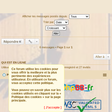
Afficher les messages postés depuis :
Trier par
Répondre
6 messages • Page
1
sur
1
Aller à
QUI EST EN LIGNE
Utilisateurs parcourant ce forum : Aucun utilisateur enregistré et 27 invités
Ce forum utilise les cookies pour
vous offrir la meilleure et la plus
Portail
Forum
pertinente des expériences
utilisateur. En utilisant ce forum,
vous acceptez cette politique.
Vous pouvez en savoir plus sur les
cookies utilisés en cliquant sur la «
Politique des cookies » sur la page
principale.
[ J’accepte ]