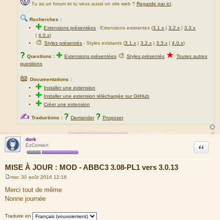
Tu as un forum et tu veux aussi un site web ?
Regarde par ici
.
🔍
Recherches :
✚
Extensions présentées
-
Extensions existantes (
3.1.x
|
3.2.x
|
3.3.x
|
4.0.x
)
🎨
Styles présentés
- Styles existants (
3.1.x
|
3.2.x
|
3.3.x
|
4.0.x
)
★
?
✚
🎨
Questions :
Extensions présentées
Styles présentés
Toutes autres
questions
📖
Documentations :
✚
Installer une extension
✚
Installer une extension téléchargée sur GitHub
✚
Créer une extension
✍
?
?
Traductions :
Demander
Proposer
dork
Citation
EzComien
MISE À JOUR : MOD - ABBC3 3.08-PL1 vers 3.0.13
mar. 30 août 2016 12:16
M
e
Merci tout de même
s
Nonne journée
s
a
g
Traduire en
e