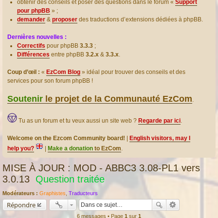
obtenir des conseils et poser des questions dans le forum «
Support
pour phpBB
» ;
demander
&
proposer
des traductions d’extensions dédiées à phpBB.
Dernières nouvelles :
Correctifs
pour phpBB
3.3.3
;
Différences
entre phpBB
3.2.x
&
3.3.x
.
Coup d’œil :
«
EzCom Blog
» idéal pour trouver des conseils et des
services pour son forum phpBB !
Soutenir
le projet de la Communauté EzCom
.
Tu as un forum et tu veux aussi un site web ?
Regarde par ici
.
Welcome on the Ezcom Community board!
|
English visitors, may I
help you?
|
Make a donation
to EzCom
.
MISE À JOUR : MOD - ABBC3 3.08-PL1 vers
3.0.13
Question traitée
Modérateurs :
Graphistes
,
Traducteurs
Répondre
6 messages • Page
1
sur
1