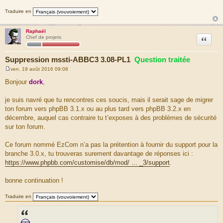
a
g
Traduire en
e
Raphaël
Citation
Chef de projets
Suppression mssti-ABBC3 3.08-PL1
Question traitée
ven. 19 août 2016 09:08
M
e
Bonjour
dork
,
s
s
a
je suis navré que tu rencontres ces soucis, mais il serait sage de migrer
g
ton forum vers phpBB 3.1.x ou au plus tard vers phpBB 3.2.x en
e
décembre, auquel cas contraire tu t’exposes à des problèmes de sécurité
sur ton forum.
Ce forum nommé EzCom n’a pas la prétention à fournir du support pour la
branche 3.0.x, tu trouveras surement davantage de réponses ici :
https://www.phpbb.com/customise/db/mod/ ... _3/support
.
bonne continuation !
Traduire en