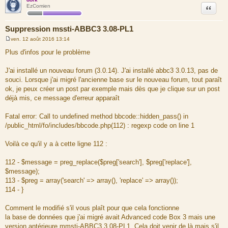
Citation
EzComien
Suppression mssti-ABBC3 3.08-PL1
ven. 12 août 2016 13:14
M
e
Plus d'infos pour le problème
s
s
a
J'ai installé un nouveau forum (3.0.14). J'ai installé abbc3 3.0.13, pas de
g
souci. Lorsque j'ai migré l'ancienne base sur le nouveau forum, tout paraît
e
ok, je peux créer un post par exemple mais dès que je clique sur un post
déjà mis, ce message d'erreur apparaît
Fatal error: Call to undefined method bbcode::hidden_pass() in
/public_html/fo/includes/bbcode.php(112) : regexp code on line 1
Voilà ce qu'il y a à cette ligne 112 :
112 - $message = preg_replace($preg['search'], $preg['replace'],
$message);
113 - $preg = array('search' => array(), 'replace' => array());
114 - }
Comment le modifié s'il vous plaît pour que cela fonctionne
la base de données que j'ai migré avait Advanced code Box 3 mais une
version antérieure mmsti-ABBC3 3.08-PL1. Cela doit venir de là mais s'il