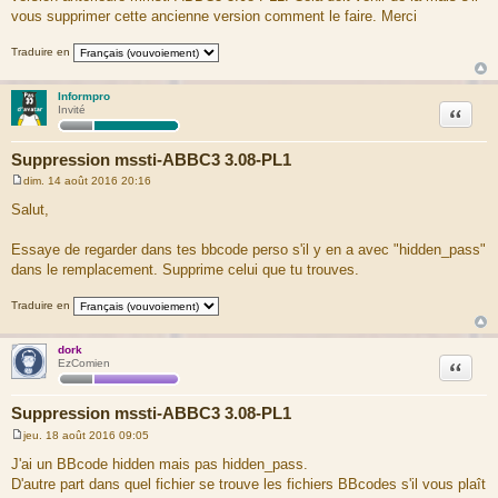
vous supprimer cette ancienne version comment le faire. Merci
Traduire en
Informpro
Citation
Invité
Suppression mssti-ABBC3 3.08-PL1
dim. 14 août 2016 20:16
M
e
Salut,
s
s
a
Essaye de regarder dans tes bbcode perso s'il y en a avec "hidden_pass"
g
dans le remplacement. Supprime celui que tu trouves.
e
Traduire en
dork
Citation
EzComien
Suppression mssti-ABBC3 3.08-PL1
jeu. 18 août 2016 09:05
M
e
J'ai un BBcode hidden mais pas hidden_pass.
s
D'autre part dans quel fichier se trouve les fichiers BBcodes s'il vous plaît
s