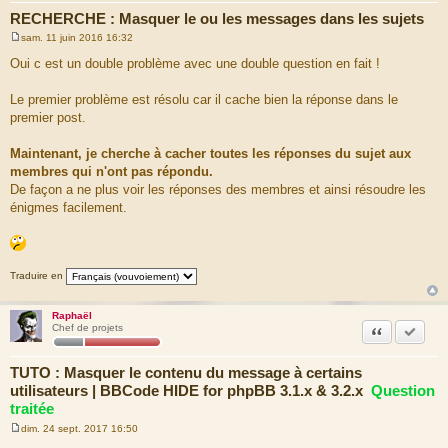
RECHERCHE : Masquer le ou les messages dans les sujets
sam. 11 juin 2016 16:32
M
e
Oui c est un double problème avec une double question en fait !
s
s
a
Le premier problème est résolu car il cache bien la réponse dans le
g
premier post.
e
Maintenant, je cherche à cacher toutes les réponses du sujet aux
membres qui n'ont pas répondu.
De façon a ne plus voir les réponses des membres et ainsi résoudre les
énigmes facilement.
Traduire en
Raphaël
Citation
Marquer
Chef de projets
TUTO : Masquer le contenu du message à certains
utilisateurs | BBCode HIDE for phpBB 3.1.x & 3.2.x
Question
traitée
dim. 24 sept. 2017 16:50
M