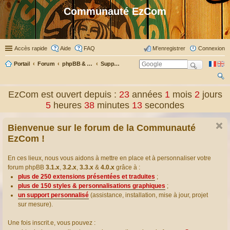
Communauté EzCom
Accès rapide
Aide
FAQ
M’enregistrer
Connexion
Portail
Forum
phpBB & Co
Support pour phpBB
ec
EzCom est ouvert depuis :
23
années
1
mois
2
jours
her
5
heures
38
minutes
14
secondes
ch
Bienvenue sur le forum de la Communauté
er
EzCom !
En ces lieux, nous vous aidons à mettre en place et à personnaliser votre
forum phpBB
3.1.x
,
3.2.x
,
3.3.x
&
4.0.x
grâce à :
plus de 250 extensions présentées et traduites
;
plus de 150 styles & personnalisations graphiques
;
un support personnalisé
(assistance, installation, mise à jour, projet
sur mesure).
Une fois inscrit.e, vous pouvez :