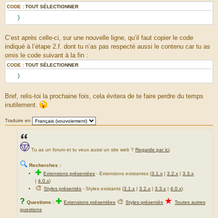
CODE :
TOUT SÉLECTIONNER
}
C’est après celle-ci, sur une nouvelle ligne, qu’il faut copier le code
indiqué à l’étape 2.f. dont tu n’as pas respecté aussi le contenu car tu as
omis le code suivant à la fin :
CODE :
TOUT SÉLECTIONNER
}
Bref, relis-toi la prochaine fois, cela évitera de te faire perdre du temps
inutilement.
Traduire en
Tu as un forum et tu veux aussi un site web ?
Regarde par ici
.
🔍
Recherches :
✚
Extensions présentées
-
Extensions existantes (
3.1.x
|
3.2.x
|
3.3.x
|
4.0.x
)
🎨
Styles présentés
- Styles existants (
3.1.x
|
3.2.x
|
3.3.x
|
4.0.x
)
★
?
✚
🎨
Questions :
Extensions présentées
Styles présentés
Toutes autres
questions