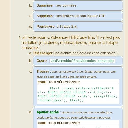
Supprimer
: ses données
Supprimer
: ses fichiers sur son espace FTP
Poursuivre
: à l’étape
2.a.
si l’extension « Advanced BBCode Box 3 » n’est pas
installée (ni activée, ni désactivée), passer à l’étape
suivante :
Télécharger
une archive originale de cette extension
;
Ouvrir
:
./ext/vse/abbc3/core/bbcodes_parser.php
Trouver
:
peut correspondre à un résultat partiel dans une
ligne de code ou à une ligne de code entière.
CODE :
TOUT SÉLECTIONNER
$text = preg_replace_callback('#
<!-- ABBC3_BBCODE_HIDDEN -->(.*?)<!--
ABBC3_BBCODE_HIDDEN -->#s', array($this,
'hidden_pass'), $text);
Ajouter après
:
ajouter ce code sur une nouvelle ligne,
située après les lignes de code précédemment trouvées.
CODE :
TOUT SÉLECTIONNER