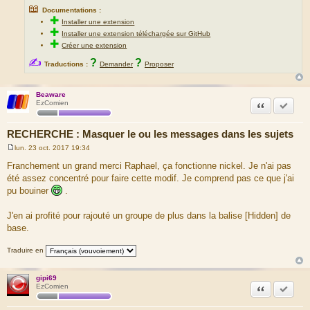
📖
Documentations :
✚
Installer une extension
✚
Installer une extension téléchargée sur GitHub
✚
Créer une extension
✍
?
?
Traductions :
Demander
Proposer
Beaware
Citation
Marquer
EzComien
RECHERCHE : Masquer le ou les messages dans les sujets
lun. 23 oct. 2017 19:34
M
e
Franchement un grand merci Raphael, ça fonctionne nickel. Je n'ai pas
s
été assez concentré pour faire cette modif. Je comprend pas ce que j'ai
s
a
pu bouiner
.
g
e
J'en ai profité pour rajouté un groupe de plus dans la balise [Hidden] de
base.
Traduire en
gipi69
Citation
Marquer
EzComien