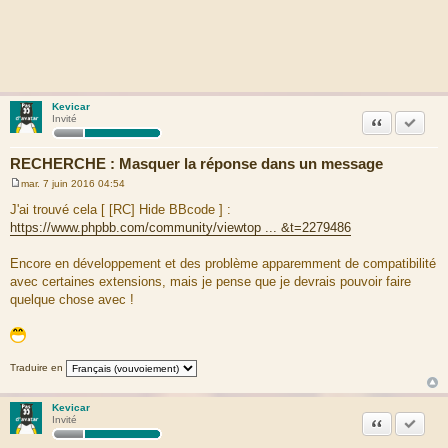
Kevicar
Citation
Marquer
Invité
RECHERCHE : Masquer la réponse dans un message
mar. 7 juin 2016 04:54
M
e
J'ai trouvé cela [ [RC] Hide BBcode ] :
s
https://www.phpbb.com/community/viewtop ... &t=2279486
s
a
g
Encore en développement et des problème apparemment de compatibilité
e
avec certaines extensions, mais je pense que je devrais pouvoir faire
quelque chose avec !
Traduire en
Kevicar
Citation
Marquer
Invité