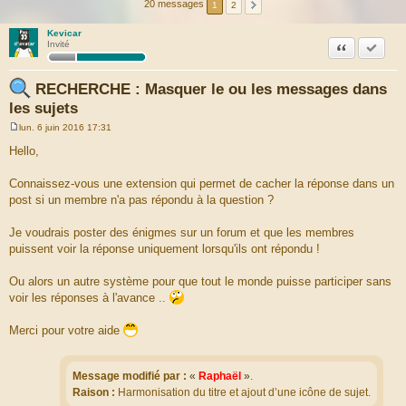
20 messages
1
2
Kevicar
Citation
Marquer
Invité
RECHERCHE : Masquer le ou les messages dans
les sujets
lun. 6 juin 2016 17:31
M
e
Hello,
s
s
a
Connaissez-vous une extension qui permet de cacher la réponse dans un
g
post si un membre n'a pas répondu à la question ?
e
Je voudrais poster des énigmes sur un forum et que les membres
puissent voir la réponse uniquement lorsqu'ils ont répondu !
Ou alors un autre système pour que tout le monde puisse participer sans
voir les réponses à l'avance ..
Merci pour votre aide
Message modifié par :
«
Raphaël
»
.
Raison :
Harmonisation du titre et ajout d’une icône de sujet.