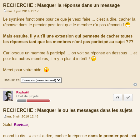
RECHERCHE : Masquer la réponse dans un message
mar. 7 juin 2016 11:17
M
e
Le système fonctionne pour ce que je veux faire ... c'est a dire, cacher la
s
réponse dans le premier post tant que le membre n'a pas répondu !
s
a
g
Mais ensuite, il y a t'il une extension qui permette de cacher toutes
e
les réponses tant que les membres n'ont pas participé au sujet ???
Car lorsque un membre à participé ... on voit sa réponse en dessous ... et
pour les autres membres, il n y a plus d intérêt !
Merci pour votre aide.
Traduire en
Raphaël
Citation
Marquer
Chef de projets
RECHERCHE : Masquer le ou les messages dans les sujets
jeu. 9 juin 2016 12:49
M
e
Salut
Kevicar
,
s
s
a
quand tu dis : « c'est a dire, cacher la réponse
dans le premier post
tant
g