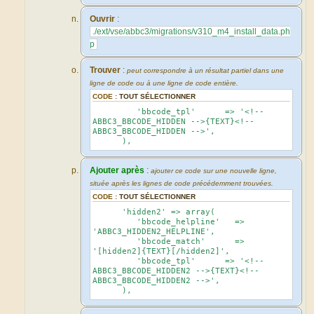
Ouvrir
:
./ext/vse/abbc3/migrations/v310_m4_install_data.ph
p
Trouver
:
peut correspondre à un résultat partiel dans une
ligne de code ou à une ligne de code entière.
CODE :
TOUT SÉLECTIONNER
'bbcode_tpl' => '<!--
ABBC3_BBCODE_HIDDEN -->{TEXT}<!--
ABBC3_BBCODE_HIDDEN -->',
),
Ajouter après
:
ajouter ce code sur une nouvelle ligne,
située après les lignes de code précédemment trouvées.
CODE :
TOUT SÉLECTIONNER
'hidden2' => array(
'bbcode_helpline' =>
'ABBC3_HIDDEN2_HELPLINE',
'bbcode_match' =>
'[hidden2]{TEXT}[/hidden2]',
'bbcode_tpl' => '<!--
ABBC3_BBCODE_HIDDEN2 -->{TEXT}<!--
ABBC3_BBCODE_HIDDEN2 -->',
),