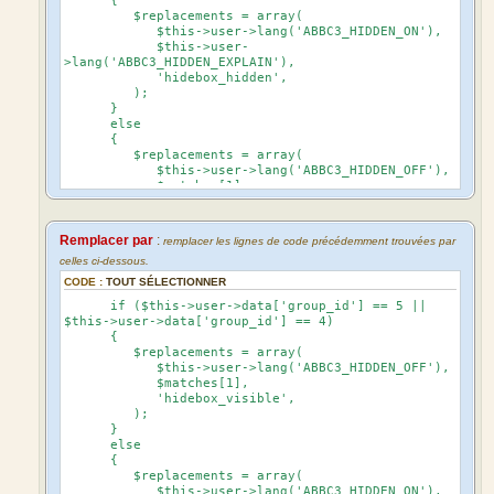
{
$replacements = array(
$this->user->lang('ABBC3_HIDDEN_ON'),
$this->user-
>lang('ABBC3_HIDDEN_EXPLAIN'),
'hidebox_hidden',
);
}
else
{
$replacements = array(
$this->user->lang('ABBC3_HIDDEN_OFF'),
$matches[1],
'hidebox_visible',
);
}
Remplacer par
:
remplacer les lignes de code précédemment trouvées par
celles ci-dessous.
CODE :
TOUT SÉLECTIONNER
if ($this->user->data['group_id'] == 5 ||
$this->user->data['group_id'] == 4)
{
$replacements = array(
$this->user->lang('ABBC3_HIDDEN_OFF'),
$matches[1],
'hidebox_visible',
);
}
else
{
$replacements = array(
$this->user->lang('ABBC3_HIDDEN_ON'),