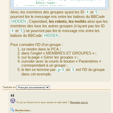
$this->user-
>lang('ABBC3_HIDDEN_EXPLAIN'),
'hidebox_hidden',
Ainsi, les membres des groupes ayant les ID
4
et
5
);
pourront lire le message mis entre les balises du BBCode
}
HIDDEN
. Cependant,
les robots, les invités
ainsi que les
membres des tous les autres groupes (n’ayant pas les ID
4
et
5
) ne pourront pas lire le message mis entre les
balises du BBCode
HIDDEN
.
Pour connaitre l’ID d’un groupe :
se rendre dans le PCA ;
dans l’onglet « MEMBRES ET GROUPES » ;
sur la page « Gérer les groupes » ;
survoler avec la souris le bouton « Paramètres »
correspondant à un groupe ;
le lien se termine par
g=3
où
3
est l’ID du groupe
dans cet exemple.
Traduire en
Tu as un forum et tu veux aussi un site web ?
Regarde par ici
.
🔍
Recherches :