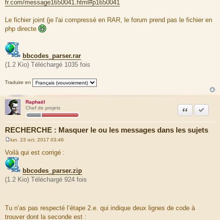
25 5.1243 30265800
fr.com/message1650041.html#p1650041
e
Symfony\Component\DependencyInjection\ContainerBuilder-
>get( ) ...\ContainerAwareEventDispatcher.php:183
Le fichier joint (je l'ai compressé en RAR, le forum prend pas le fichier en
26 5.1243 30266136
php directe
Symfony\Component\DependencyInjection\ContainerBuilder-
>createService( ) ...\ContainerBuilder.php:476
27 5.1243 30266952
Symfony\Component\DependencyInjection\ContainerBuilder-
bbcodes_parser.rar
>resolveServices( ) ...\ContainerBuilder.php:905
(1.2 Kio) Téléchargé 1035 fois
28 5.1243 30267688
Symfony\Component\DependencyInjection\ContainerBuilder-
>resolveServices( ) ...\ContainerBuilder.php:990
Traduire en
29 5.1243 30267784
Symfony\Component\DependencyInjection\ContainerBuilder-
Raphaël
>get( ) ...\ContainerBuilder.php:993
Citation
Marquer
Chef de projets
30 5.1243 30268088
Symfony\Component\DependencyInjection\ContainerBuilder-
>createService( ) ...\ContainerBuilder.php:476
RECHERCHE : Masquer le ou les messages dans les sujets
31 5.1243 30268848 __construct ( )
...\ContainerBuilder.php:934
lun. 23 oct. 2017 03:46
M
32 5.1243 30269136 spl_autoload_call ( )
e
Voilà qui est corrigé :
...\ContainerBuilder.php:934
s
33 5.1253 30269504 phpbb\class_loader->load_class( )
s
a
...\ContainerBuilder.php:934
bbcodes_parser.zip
g
(1.2 Kio) Téléchargé 924 fois
e
Tu n’as pas respecté l’étape 2.e. qui indique deux lignes de code à
trouver dont la seconde est :