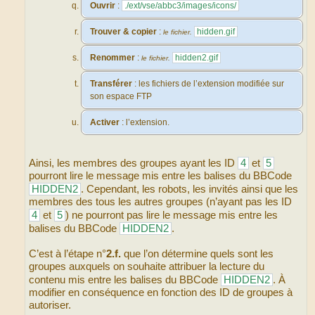
Ouvrir
:
./ext/vse/abbc3/images/icons/
Trouver & copier
:
hidden.gif
le fichier.
Renommer
:
hidden2.gif
le fichier.
Transférer
: les fichiers de l’extension modifiée sur
son espace FTP
Activer
: l’extension.
Ainsi, les membres des groupes ayant les ID
4
et
5
pourront lire le message mis entre les balises du BBCode
HIDDEN2
. Cependant, les robots, les invités ainsi que les
membres des tous les autres groupes (n’ayant pas les ID
4
et
5
) ne pourront pas lire le message mis entre les
balises du BBCode
HIDDEN2
.
C’est à l’étape n°
2.f.
que l’on détermine quels sont les
groupes auxquels on souhaite attribuer la lecture du
contenu mis entre les balises du BBCode
HIDDEN2
. À
modifier en conséquence en fonction des ID de groupes à
autoriser.