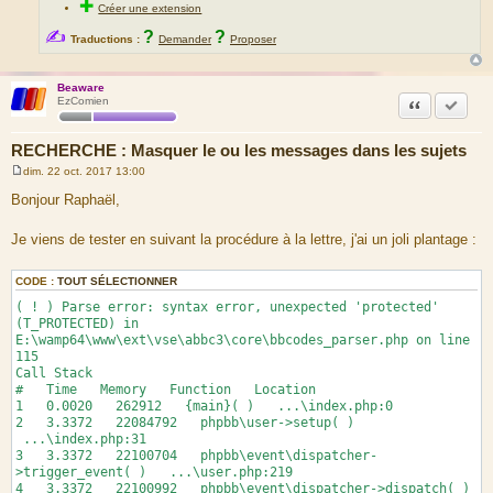
✚
Créer une extension
✍
?
?
Traductions :
Demander
Proposer
Beaware
Citation
Marquer
EzComien
RECHERCHE : Masquer le ou les messages dans les sujets
dim. 22 oct. 2017 13:00
M
e
Bonjour Raphaël,
s
s
a
Je viens de tester en suivant la procédure à la lettre, j'ai un joli plantage :
g
e
CODE :
TOUT SÉLECTIONNER
( ! ) Parse error: syntax error, unexpected 'protected'
(T_PROTECTED) in
E:\wamp64\www\ext\vse\abbc3\core\bbcodes_parser.php on line
115
Call Stack
# Time Memory Function Location
1 0.0020 262912 {main}( ) ...\index.php:0
2 3.3372 22084792 phpbb\user->setup( )
...\index.php:31
3 3.3372 22100704 phpbb\event\dispatcher-
>trigger_event( ) ...\user.php:219
4 3.3372 22100992 phpbb\event\dispatcher->dispatch( )