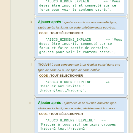
'ABBC3_HIDDEN_EXPLAIN' => 'Vous
devez être inscrit et connecté sur ce
forum pour voir le contenu caché.',
Ajouter après
:
ajouter ce code sur une nouvelle ligne,
située après les lignes de code précédemment trouvées.
CODE :
TOUT SÉLECTIONNER
'ABBC3_HIDDEN2_EXPLAIN' => 'Vous
devez être inscrit, connecté sur ce
forum et faire partie de certains
groupes pour voir le contenu caché.',
Trouver
:
peut correspondre à un résultat partiel dans une
ligne de code ou à une ligne de code entière.
CODE :
TOUT SÉLECTIONNER
'ABBC3_HIDDEN_HELPLINE' =>
'Masquer aux invités :
[hidden]text[/hidden]',
Ajouter après
:
ajouter ce code sur une nouvelle ligne,
située après les lignes de code précédemment trouvées.
CODE :
TOUT SÉLECTIONNER
'ABBC3_HIDDEN2_HELPLINE' =>
'Masquer à tous sauf certains groupes :
[hidden2]text[/hidden2]',