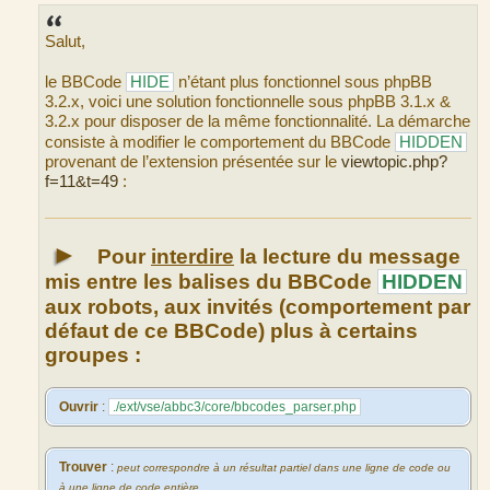
e
s
s
Salut,
a
g
e
le BBCode
HIDE
n’étant plus fonctionnel sous phpBB
3.2.x, voici une solution fonctionnelle sous phpBB 3.1.x &
3.2.x pour disposer de la même fonctionnalité. La démarche
consiste à modifier le comportement du BBCode
HIDDEN
provenant de l’extension présentée sur le
viewtopic.php?
f=11&t=49
:
►
Pour
interdire
la lecture du message
mis entre les balises du BBCode
HIDDEN
aux robots, aux invités (comportement par
défaut de ce BBCode) plus à certains
groupes :
Ouvrir
:
./ext/vse/abbc3/core/bbcodes_parser.php
Trouver
:
peut correspondre à un résultat partiel dans une ligne de code ou
à une ligne de code entière.