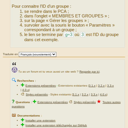
Pour connaitre l’ID d’un groupe :
se rendre dans le PCA ;
dans l’onglet « MEMBRES ET GROUPES » ;
sur la page « Gérer les groupes » ;
survoler avec la souris le bouton « Paramètres »
correspondant à un groupe ;
le lien se termine par
g=3
où
3
est l’ID du groupe
dans cet exemple.
Traduire en
Tu as un forum et tu veux aussi un site web ?
Regarde par ici
.
🔍
Recherches :
✚
Extensions présentées
-
Extensions existantes (
3.1.x
|
3.2.x
|
3.3.x
|
4.0.x
)
🎨
Styles présentés
- Styles existants (
3.1.x
|
3.2.x
|
3.3.x
|
4.0.x
)
★
?
✚
🎨
Questions :
Extensions présentées
Styles présentés
Toutes autres
questions
📖
Documentations :
✚
Installer une extension
✚
Installer une extension téléchargée sur GitHub