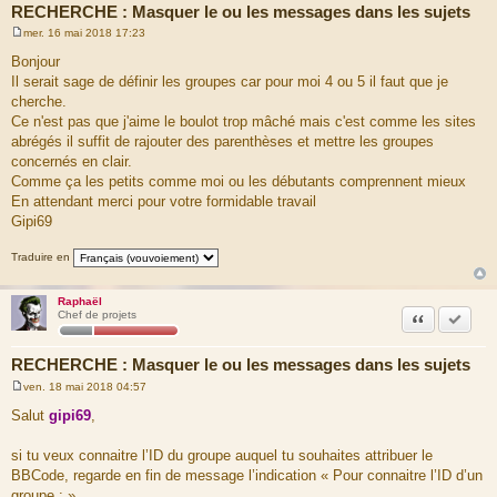
RECHERCHE : Masquer le ou les messages dans les sujets
mer. 16 mai 2018 17:23
M
e
Bonjour
s
Il serait sage de définir les groupes car pour moi 4 ou 5 il faut que je
s
a
cherche.
g
Ce n'est pas que j'aime le boulot trop mâché mais c'est comme les sites
e
abrégés il suffit de rajouter des parenthèses et mettre les groupes
concernés en clair.
Comme ça les petits comme moi ou les débutants comprennent mieux
En attendant merci pour votre formidable travail
Gipi69
Traduire en
Raphaël
Citation
Marquer
Chef de projets
RECHERCHE : Masquer le ou les messages dans les sujets
ven. 18 mai 2018 04:57
M
e
Salut
gipi69
,
s
s
a
si tu veux connaitre l’ID du groupe auquel tu souhaites attribuer le
g
BBCode, regarde en fin de message l’indication « Pour connaitre l’ID d’un
e
groupe : ».