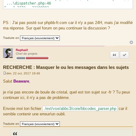
...\dispatcher.php:46
5 3.3372 22100992
Symfony\Component\EventDispatcher\EventDispatcher-
>dispatch( ) ...\dispatcher.php:60
6 3.3372 22100896
PS : J'ai pas posté sur phpbb-fr.com car il n'y a pas 24H, mais j'ai modifié
Symfony\Component\EventDispatcher\ContainerAwareEventDispat
ma réponse. Sur quel forum on peu continuer la discussion ?
cher->getListeners( ) ...\EventDispatcher.php:45
7 3.3372 22100896
Traduire en
Symfony\Component\EventDispatcher\ContainerAwareEventDispat
cher->lazyLoad( )
...\ContainerAwareEventDispatcher.php:128
Raphaël
8 3.3712 24680224
Citation
Marquer
Chef de projets
Symfony\Component\DependencyInjection\ContainerBuilder-
>get( ) ...\ContainerAwareEventDispatcher.php:183
RECHERCHE : Masquer le ou les messages dans les sujets
9 3.3712 24680576
Symfony\Component\DependencyInjection\ContainerBuilder-
dim. 22 oct. 2017 19:46
>createService( ) ...\ContainerBuilder.php:476
M
e
10 3.3712 24681312
Salut
Beaware
,
s
Symfony\Component\DependencyInjection\ContainerBuilder-
s
>resolveServices( ) ...\ContainerBuilder.php:905
a
je n'ai pas encore de boule de cristal, quel est ton sujet sur -fr ? Tu peux
11 3.3712 24681968
g
continuer ici, il n’y a pas de problème.
e
Symfony\Component\DependencyInjection\ContainerBuilder-
>resolveServices( ) ...\ContainerBuilder.php:990
12 3.3712 24682048
Envoie moi ton fichier
./ext/vse/abbc3/core/bbcodes_parser.php
car il
Symfony\Component\DependencyInjection\ContainerBuilder-
semble contenir une erreur/un oubli.
>get( ) ...\ContainerBuilder.php:993
13 3.3712 24682320
Traduire en
Symfony\Component\DependencyInjection\ContainerBuilder-
>createService( ) ...\ContainerBuilder.php:476
14 3.3722 24683920