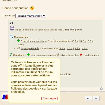
Bonne continuation.
Traduire en
Tu as un forum et tu veux aussi un site web ?
Regarde par ici
.
🔍
Recherches :
✚
Extensions présentées
-
Extensions existantes (
3.1.x
|
3.2.x
|
3.3.x
|
4.0.x
)
🎨
Styles présentés
- Styles existants (
3.1.x
|
3.2.x
|
3.3.x
|
4.0.x
)
★
?
✚
🎨
Questions :
Extensions présentées
Styles présentés
Toutes autres
questions
Ce forum utilise les cookies pour
📖
vous offrir la meilleure et la plus
Documentations :
pertinente des expériences
✚
Installer une extension
utilisateur. En utilisant ce forum,
✚
Installer une extension téléchargée sur GitHub
vous acceptez cette politique.
✚
Créer une extension
Vous pouvez en savoir plus sur les
✍
?
?
Traductions :
Demander
Proposer
cookies utilisés en cliquant sur la «
Politique des cookies » sur la page
principale.
Beaware
Citation
Marquer
EzComien
[ J’accepte ]