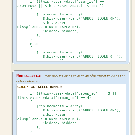
if ($this->user->data['user_id'] ==
ANONYMOUS || $this->user->data['is_bot'])
{
$replacements = array(
$this->user->lang('ABBC3_HIDDEN_ON'),
$this->user-
>lang('ABBC3_HIDDEN_EXPLAIN'),
'hidebox_hidden',
);
}
else
{
$replacements = array(
$this->user->lang('ABBC3_HIDDEN_OFF'),
$matches[1],
'hidebox_visible',
);
}
Remplacer par
:
remplacer les lignes de code précédemment trouvées par
celles ci-dessous.
CODE :
TOUT SÉLECTIONNER
if ($this->user->data['group_id'] == 5 ||
$this->user->data['group_id'] == 4)
{
$replacements = array(
$this->user->lang('ABBC3_HIDDEN_ON'),
$this->user-
>lang('ABBC3_HIDDEN_EXPLAIN'),
'hidebox_hidden',
);
}