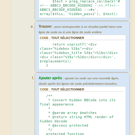
$text = preg_replace_callback('#
<!-- ABBC3_BBCODE_HIDDEN2 -->(.*?)<!--
ABBC3_BBCODE_HIDDEN2 -->#s',
array($this, 'hidden_pass2'), $text);
Trouver
:
peut correspondre à un résultat partiel dans une
ligne de code ou à une ligne de code entière.
CODE :
TOUT SÉLECTIONNER
return vsprintf('<div
class="hidebox %3$s"><div
class="hidebox_title %3$s">%1$s</div>
<div class="%3$s">%2$s</div></div>',
$replacements);
}
Ajouter après
:
ajouter ce code sur une nouvelle ligne,
située après les lignes de code précédemment trouvées.
CODE :
TOUT SÉLECTIONNER
/**
* Convert Hidden BBCode into its
final appearance
*
* @param array $matches
* @return string HTML render of
hidden bbcode
* @access protected
*/
protected function