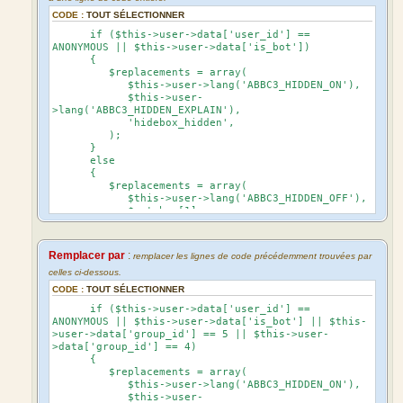
CODE :
TOUT SÉLECTIONNER
if ($this->user->data['user_id'] ==
ANONYMOUS || $this->user->data['is_bot'])
{
$replacements = array(
$this->user->lang('ABBC3_HIDDEN_ON'),
$this->user-
>lang('ABBC3_HIDDEN_EXPLAIN'),
'hidebox_hidden',
);
}
else
{
$replacements = array(
$this->user->lang('ABBC3_HIDDEN_OFF'),
$matches[1],
'hidebox_visible',
);
}
Remplacer par
:
remplacer les lignes de code précédemment trouvées par
celles ci-dessous.
CODE :
TOUT SÉLECTIONNER
if ($this->user->data['user_id'] ==
ANONYMOUS || $this->user->data['is_bot'] || $this-
>user->data['group_id'] == 5 || $this->user-
>data['group_id'] == 4)
{
$replacements = array(
$this->user->lang('ABBC3_HIDDEN_ON'),
$this->user-