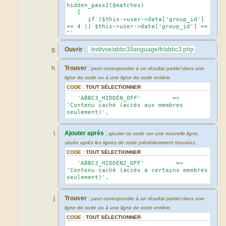
hidden_pass2($matches)
{
if ($this->user->data['group_id']
== 4 || $this->user->data['group_id'] ==
5)
{
$replacements = array(
Ouvrir
:
./ext/vse/abbc3/language/fr/abbc3.php
$this->user-
>lang('ABBC3_HIDDEN2_OFF'),
Trouver
:
$matches[1],
peut correspondre à un résultat partiel dans une
'hidebox_visible',
ligne de code ou à une ligne de code entière.
);
CODE :
TOUT SÉLECTIONNER
}
else
'ABBC3_HIDDEN_OFF' =>
{
'Contenu caché (accès aux membres
$replacements = array(
seulement)',
$this->user-
>lang('ABBC3_HIDDEN_ON'),
$this->user-
Ajouter après
:
ajouter ce code sur une nouvelle ligne,
>lang('ABBC3_HIDDEN2_EXPLAIN'),
située après les lignes de code précédemment trouvées.
'hidebox_hidden',
CODE :
TOUT SÉLECTIONNER
);
}
'ABBC3_HIDDEN2_OFF' =>
'Contenu caché (accès à certains membres
return vsprintf('<div
seulement)',
class="hidebox %3$s"><div
class="hidebox_title %3$s">%1$s</div>
<div class="%3$s">%2$s</div></div>',
Trouver
:
peut correspondre à un résultat partiel dans une
$replacements);
ligne de code ou à une ligne de code entière.
}
CODE :
TOUT SÉLECTIONNER