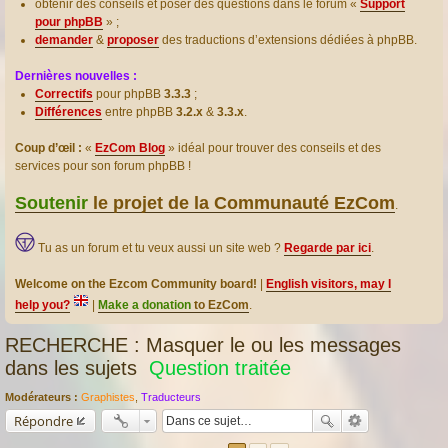
obtenir des conseils et poser des questions dans le forum «
Support
pour phpBB
» ;
demander
&
proposer
des traductions d’extensions dédiées à phpBB.
Dernières nouvelles :
Correctifs
pour phpBB
3.3.3
;
Différences
entre phpBB
3.2.x
&
3.3.x
.
Coup d’œil :
«
EzCom Blog
» idéal pour trouver des conseils et des
services pour son forum phpBB !
Soutenir
le projet de la Communauté EzCom
.
Tu as un forum et tu veux aussi un site web ?
Regarde par ici
.
Welcome on the Ezcom Community board!
|
English visitors, may I
help you?
|
Make a donation
to EzCom
.
RECHERCHE : Masquer le ou les messages
dans les sujets
Question traitée
Modérateurs :
Graphistes
,
Traducteurs
Répondre