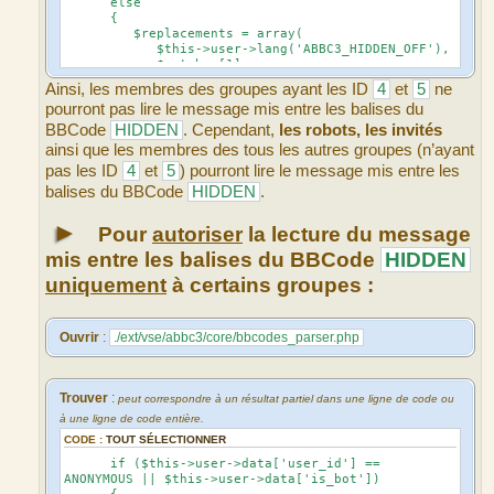
else
{
$replacements = array(
$this->user->lang('ABBC3_HIDDEN_OFF'),
$matches[1],
'hidebox_visible',
Ainsi, les membres des groupes ayant les ID
4
et
5
ne
);
pourront pas lire le message mis entre les balises du
}
BBCode
HIDDEN
. Cependant,
les robots, les invités
ainsi que les membres des tous les autres groupes (n’ayant
pas les ID
4
et
5
) pourront lire le message mis entre les
balises du BBCode
HIDDEN
.
►
Pour
autoriser
la lecture du message
mis entre les balises du BBCode
HIDDEN
uniquement
à certains groupes :
Ouvrir
:
./ext/vse/abbc3/core/bbcodes_parser.php
Trouver
:
peut correspondre à un résultat partiel dans une ligne de code ou
à une ligne de code entière.
CODE :
TOUT SÉLECTIONNER
if ($this->user->data['user_id'] ==
ANONYMOUS || $this->user->data['is_bot'])