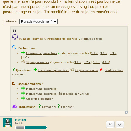
que le membre n'a pas répondu ! », la formulation n’est pas bonne ce
e
n’est pas une réponse mais un message si il s’agit du premier
post/message du sujet. J’ai modifié le titre du sujet en conséquence.
Traduire en
Tu as un forum et tu veux aussi un site web ?
Regarde par ici
.
🔍
Recherches :
✚
Extensions présentées
-
Extensions existantes (
3.1.x
|
3.2.x
|
3.3.x
|
4.0.x
)
🎨
Styles présentés
- Styles existants (
3.1.x
|
3.2.x
|
3.3.x
|
4.0.x
)
★
?
✚
🎨
Questions :
Extensions présentées
Styles présentés
Toutes autres
questions
📖
Documentations :
✚
Installer une extension
✚
Installer une extension téléchargée sur GitHub
✚
Créer une extension
✍
?
?
Traductions :
Demander
Proposer
Kevicar
Citation
Marquer
Invité