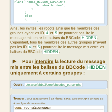
>lang('ABBC3_HIDDEN_EXPLAIN'),
'hidebox_hidden',
);
}
else
{
$replacements = array(
$this->user->lang('ABBC3_HIDDEN_OFF'),
Ainsi, les invités, les robots ainsi que les membres des
$matches[1],
groupes ayant les ID
4
et
5
ne pourront pas lire le
'hidebox_visible',
);
message mis entre les balises du BBCode
HIDDEN
.
}
Cependant, tous les membres des autres groupes (n’ayant
pas les ID
4
et
5
) pourront lire le message mis entre les
balises du BBCode
HIDDEN
.
►
Pour
interdire
la lecture du message
mis entre les balises du BBCode
HIDDEN
uniquement
à certains groupes :
Ouvrir
:
./ext/vse/abbc3/core/bbcodes_parser.php
Trouver
:
peut correspondre à un résultat partiel dans une ligne de code ou
à une ligne de code entière.
CODE :
TOUT SÉLECTIONNER