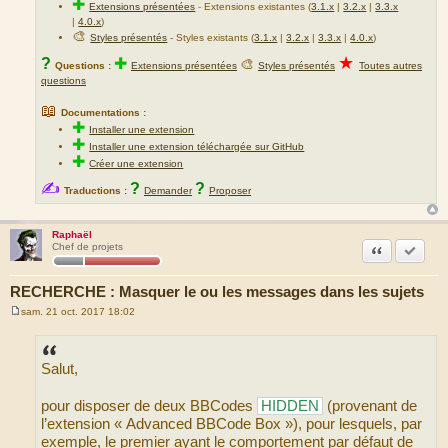
✚
Extensions présentées
-
Extensions existantes (
3.1.x
|
3.2.x
|
3.3.x
|
4.0.x
)
🎨
Styles présentés
- Styles existants (
3.1.x
|
3.2.x
|
3.3.x
|
4.0.x
)
★
?
✚
🎨
Questions :
Extensions présentées
Styles présentés
Toutes autres
questions
📖
Documentations :
✚
Installer une extension
✚
Installer une extension téléchargée sur GitHub
✚
Créer une extension
✍
?
?
Traductions :
Demander
Proposer
Raphaël
Citation
Marquer
Chef de projets
RECHERCHE : Masquer le ou les messages dans les sujets
sam. 21 oct. 2017 18:02
M
e
s
s
Salut,
a
g
e
pour disposer de deux BBCodes
HIDDEN
(provenant de
l’extension « Advanced BBCode Box »), pour lesquels, par
exemple, le premier ayant le comportement par défaut de