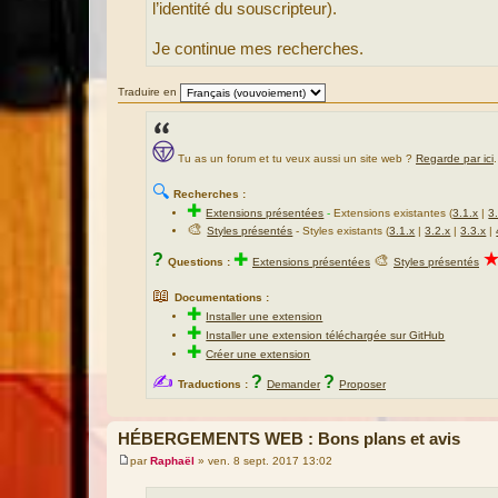
l’identité du souscripteur).
Je continue mes recherches.
Traduire en
Tu as un forum et tu veux aussi un site web ?
Regarde par ici
.
🔍
Recherches :
✚
Extensions présentées
-
Extensions existantes (
3.1.x
|
3
🎨
Styles présentés
- Styles existants (
3.1.x
|
3.2.x
|
3.3.x
|
?
✚
🎨
Questions :
Extensions présentées
Styles présentés
📖
Documentations :
✚
Installer une extension
✚
Installer une extension téléchargée sur GitHub
✚
Créer une extension
✍
?
?
Traductions :
Demander
Proposer
HÉBERGEMENTS WEB : Bons plans et avis
par
Raphaël
»
ven. 8 sept. 2017 13:02
M
e
s