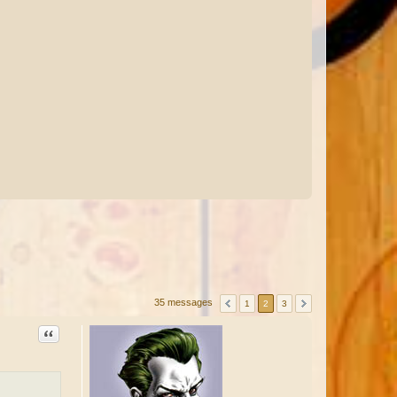
35 messages
1
2
3
Citation