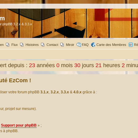
om
r phpBB 3.2.x & 3.3.x
ien
Flux
Histoires
Contact
Miroir
FAQ
Carte des Membres
Rè
rt depuis :
23
années
0
mois
30
jours
21
heures
2
minu
uté EzCom !
aliser votre forum phpBB
3.1.x
,
3.2.x
,
3.3.x
&
4.0.x
grâce à :
our, projet sur mesure).
Support pour phpBB
» ;
es à phpBB.