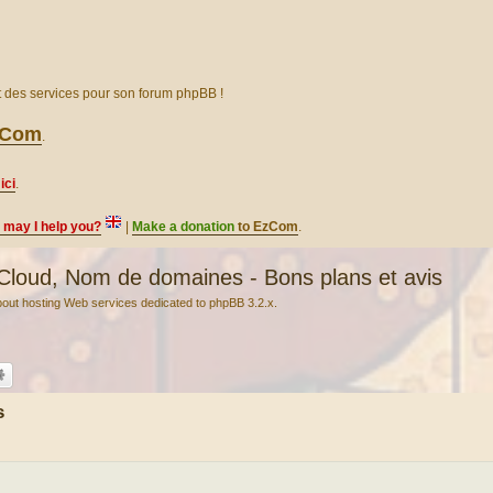
et des services pour son forum phpBB !
EzCom
.
ici
.
, may I help you?
|
Make a donation
to EzCom
.
ud, Nom de domaines - Bons plans et avis
ut hosting Web services dedicated to phpBB 3.2.x.
s