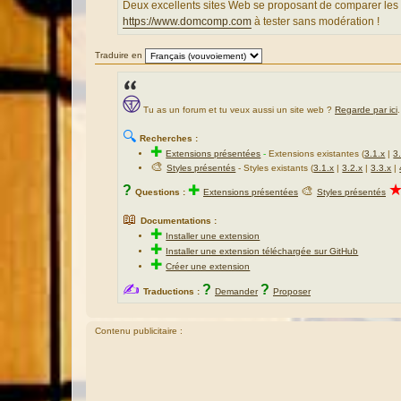
a
Deux excellents sites Web se proposant de comparer les
g
https://www.domcomp.com
à tester sans modération !
e
Traduire en
Tu as un forum et tu veux aussi un site web ?
Regarde par ici
.
🔍
Recherches :
✚
Extensions présentées
-
Extensions existantes (
3.1.x
|
3
🎨
Styles présentés
- Styles existants (
3.1.x
|
3.2.x
|
3.3.x
|
?
✚
🎨
Questions :
Extensions présentées
Styles présentés
📖
Documentations :
✚
Installer une extension
✚
Installer une extension téléchargée sur GitHub
✚
Créer une extension
✍
?
?
Traductions :
Demander
Proposer
Contenu publicitaire :