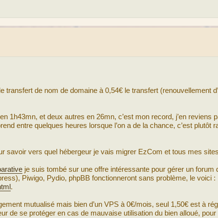
e transfert de nom de domaine à 0,54€ le transfert (renouvellement d
en 1h43mn, et deux autres en 26mn, c’est mon record, j’en reviens p
d entre quelques heures lorsque l’on a de la chance, c’est plutôt ra
ur savoir vers quel hébergeur je vais migrer EzCom et tous mes site
arative
je suis tombé sur une offre intéressante pour gérer un forum
press), Piwigo, Pydio, phpBB fonctionneront sans problème, le voici :
html
.
bergement mutualisé mais bien d’un VPS à 0€/mois, seul 1,50€ est à régl
 de se protéger en cas de mauvaise utilisation du bien alloué, pour v