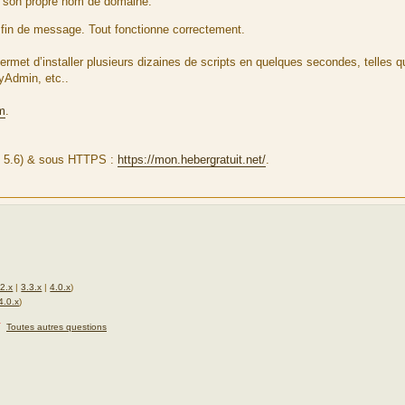
 son propre nom de domaine.
n fin de message. Tout fonctionne correctement.
qui permet d’installer plusieurs dizaines de scripts en quelques secondes, telles
yAdmin, etc..
om
.
 5.6) & sous HTTPS :
https://mon.hebergratuit.net/
.
.2.x
|
3.3.x
|
4.0.x
)
4.0.x
)
★
Toutes autres questions