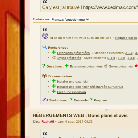
s
Ça y est j’ai trouvé !
https://www.dedimax.com/f
a
g
e
Traduire en
Tu as un forum et tu veux aussi un site web ?
Regarde par ici
.
🔍
Recherches :
✚
Extensions présentées
-
Extensions existantes (
3.1.x
|
3
🎨
Styles présentés
- Styles existants (
3.1.x
|
3.2.x
|
3.3.x
|
?
✚
🎨
Questions :
Extensions présentées
Styles présentés
📖
Documentations :
✚
Installer une extension
✚
Installer une extension téléchargée sur GitHub
✚
Créer une extension
✍
?
?
Traductions :
Demander
Proposer
HÉBERGEMENTS WEB : Bons plans et avis
par
Raphaël
»
sam. 9 sept. 2017 08:33
M
e
s
s