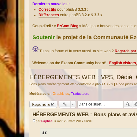
Dernières nouvelles :
Correctifs
pour phpBB
3.3.3
;
Différences
entre phpBB
3.2.x
&
3.3.x
.
Coup d’œil :
«
EzCom Blog
» idéal pour trouver des conseils 
Soutenir
le projet de la Communauté 
Tu as un forum et tu veux aussi un site web ?
Regarde par 
Welcome on the Ezcom Community board!
|
English visitors
HÉBERGEMENTS WEB : VPS, Dédié, Clo
Bons plans d’hébergement Web conforme à phpBB 3.2.x | Good plans abo
Modérateurs :
Graphistes
,
Traducteurs
Répondre
HÉBERGEMENTS WEB : Bons plans et avi
par
Raphaël
»
mer. 29 mars 2017 06:09
M
e
s
s