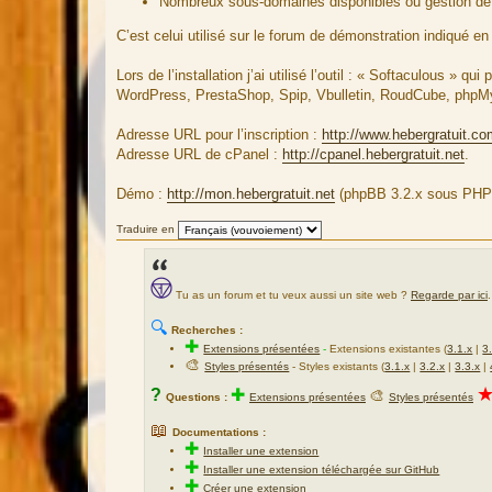
Nombreux sous-domaines disponibles ou gestion de
C’est celui utilisé sur le forum de démonstration indiqué e
Lors de l’installation j’ai utilisé l’outil : « Softaculous » 
WordPress, PrestaShop, Spip, Vbulletin, RoudCube, phpM
Adresse URL pour l’inscription :
http://www.hebergratuit.c
Adresse URL de cPanel :
http://cpanel.hebergratuit.net
.
Démo :
http://mon.hebergratuit.net
(phpBB 3.2.x sous PHP
Traduire en
Tu as un forum et tu veux aussi un site web ?
Regarde par ici
.
🔍
Recherches :
✚
Extensions présentées
-
Extensions existantes (
3.1.x
|
3
🎨
Styles présentés
- Styles existants (
3.1.x
|
3.2.x
|
3.3.x
|
?
✚
🎨
Questions :
Extensions présentées
Styles présentés
📖
Documentations :
✚
Installer une extension
✚
Installer une extension téléchargée sur GitHub
✚
Créer une extension