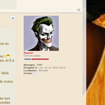
Citation
’un an
Raphaël
as !
Chef de projets
re, et 6 à
Messages :
3090
Enregistré le :
ven. 24 oct. 2014 18:02
Localisation :
Marseille
s Web.
Contact :
C
o
 de moins
n
t
a
c
t
e
er lors
r
R
érifier
a