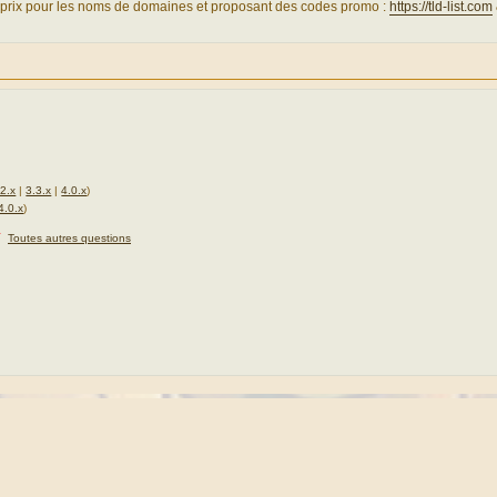
 prix pour les noms de domaines et proposant des codes promo :
https://tld-list.com
.2.x
|
3.3.x
|
4.0.x
)
4.0.x
)
★
Toutes autres questions