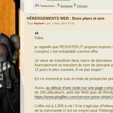
✍
?
?
Traductions :
Demander
Proposer
HÉBERGEMENTS WEB : Bons plans et avis
par
Raphaël
»
jeu. 7 sept. 2017 07:12
M
e
s
s
Salut,
a
g
e
je rappelle que REGISTER.IT propose toujours l
compris) c’est imbattable comme offre.
Je viens de transférer deux noms de domaines 
Normalement un transfert de nom de domaine pren
12 jours le plus souvent. À ne pas louper !
En ce moment je suis en train de prospecter po
Aussi,
au détour d’une visite sur une page comp
de 100 utilisateurs, petit site Web (pas de Word
https://www.pingfiles.com/serveur-prive-virtuel.
L’offre est à 1,50€ à vie ! Il ne s’agit pas d’hé
de la commande (c’est un moyen pour l’hébergeur