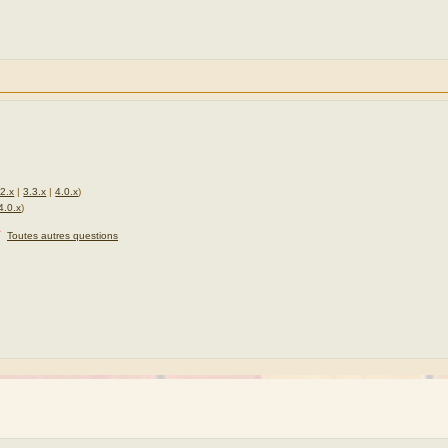
.2.x
|
3.3.x
|
4.0.x
)
4.0.x
)
★
Toutes autres questions