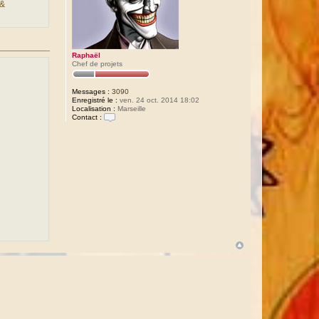
&
Raphaël
Chef de projets
Messages :
3090
Enregistré le :
ven. 24 oct. 2014 18:02
Localisation :
Marseille
Contact :
C
o
n
t
a
c
t
e
r
R
a
p
h
a
ë
l