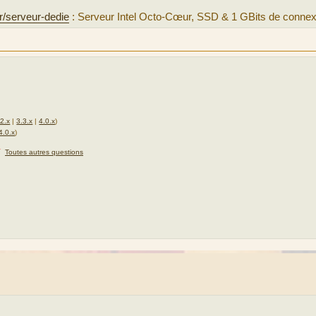
r/serveur-dedie
: Serveur Intel Octo-Cœur, SSD & 1 GBits de connex
.2.x
|
3.3.x
|
4.0.x
)
4.0.x
)
★
Toutes autres questions