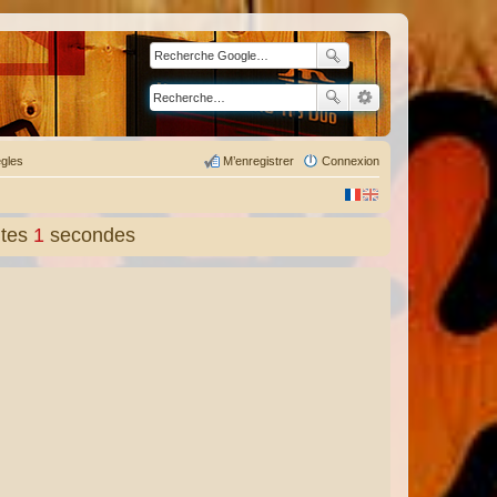
gles
M’enregistrer
Connexion
tes
2
secondes