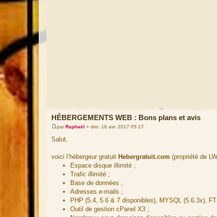
HÉBERGEMENTS WEB : Bons plans et avis
par
Raphaël
»
dim. 16 avr. 2017 05:17
M
e
Salut,
s
s
a
voici l’hébergeur gratuit
Hebergratuit.com
(propriété de LW
g
Espace disque illimité ;
e
Trafic illimité ;
Base de données ;
Adresses e-mails ;
PHP (5.4, 5.6 & 7 disponibles), MYSQL (5.6.3x), 
Outil de gestion cPanel X3 ;