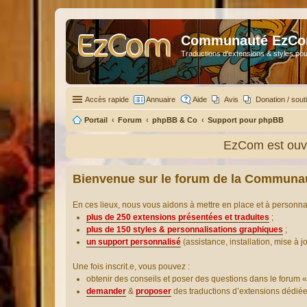
Communauté EzC
Traductions d'extensions & styles pou
Accès rapide
Annuaire
Aide
Avis
Donation / sout
Portail
Forum
phpBB & Co
Support pour phpBB
EzCom est ouve
Bienvenue sur le forum de la Communa
En ces lieux, nous vous aidons à mettre en place et à personn
plus de 250 extensions présentées et traduites
;
plus de 150 styles & personnalisations graphiques
;
un support personnalisé
(assistance, installation, mise à j
Une fois inscrit.e, vous pouvez :
obtenir des conseils et poser des questions dans le forum «
demander
&
proposer
des traductions d’extensions dédié